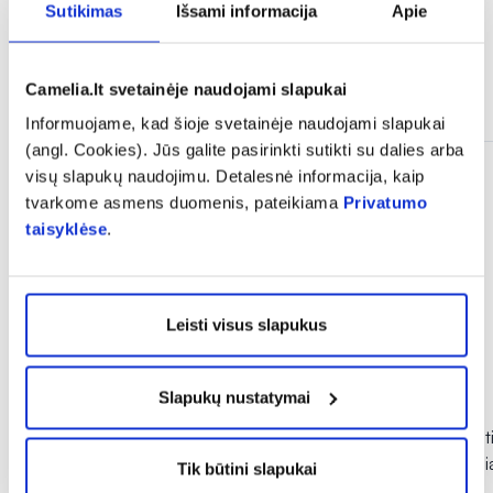
Sutikimas
Išsami informacija
Apie
Camelia.lt svetainėje naudojami slapukai
Panašios prekės
Informuojame, kad šioje svetainėje naudojami slapukai
(angl. Cookies). Jūs galite pasirinkti sutikti su dalies arba
visų slapukų naudojimu. Detalesnė informacija, kaip
tvarkome asmens duomenis, pateikiama
Privatumo
taisyklėse
.
Leisti visus slapukus
Slapukų nustatymai
-30% *
ALKAGIN makšties ovulės, 10
CUMLAUDE makštie
vnt.
chlorheksidinu ir h
Tik būtini slapukai
10 vnt.