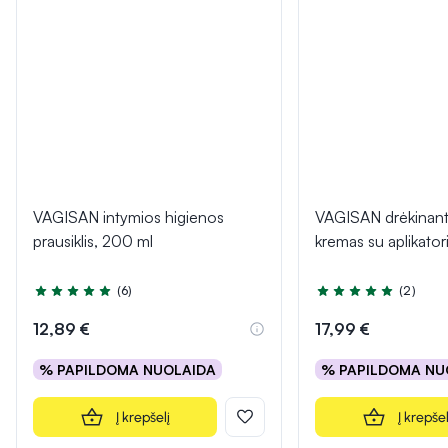
VAGISAN intymios higienos
VAGISAN drėkinant
prausiklis, 200 ml
kremas su aplikator
(6)
(2)
Įvertinimas 5.0 iš 5
Įvertinimas 5.0 iš 5
12,89 €
17,99 €
% PAPILDOMA NUOLAIDA
% PAPILDOMA NU
Į krepšelį
Į krepšel