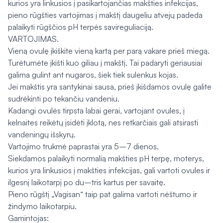
kurios yra linkusios į pasikartojančias makšties infekcijas,
pieno rūgšties vartojimas į makštį daugeliu atvejų padeda
palaikyti rūgščios pH terpės savireguliaciją.
VARTOJIMAS.
Vieną ovulę įkiškite vieną kartą per parą vakare prieš miegą.
Turėtumėte įkišti kuo giliau į makštį. Tai padaryti geriausiai
galima gulint ant nugaros, šiek tiek sulenkus kojas.
Jei makštis yra santykinai sausa, prieš įkišdamos ovulę galite
sudrėkinti po tekančiu vandeniu.
Kadangi ovulės tirpsta labai gerai, vartojant ovules, į
kelnaites reikėtų įsidėti įklotą, nes retkarčiais gali atsirasti
vandeningų išskyrų.
Vartojimo trukmė paprastai yra 5–7 dienos.
Siekdamos palaikyti normalią makšties pH terpę, moterys,
kurios yra linkusios į makšties infekcijas, gali vartoti ovules ir
ilgesnį laikotarpį po du–tris kartus per savaitę.
Pieno rūgštį „Vagisan“ taip pat galima vartoti nėštumo ir
žindymo laikotarpiu.
Gamintojas: