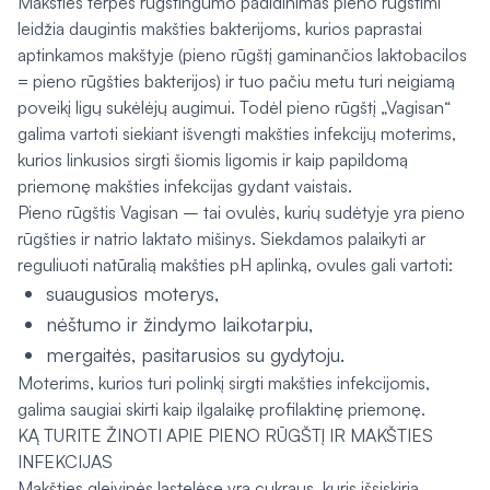
Makšties terpės rūgštingumo padidinimas pieno rūgštimi
leidžia daugintis makšties bakterijoms, kurios paprastai
aptinkamos makštyje (pieno rūgštį gaminančios laktobacilos
= pieno rūgšties bakterijos) ir tuo pačiu metu turi neigiamą
poveikį ligų sukėlėjų augimui. Todėl pieno rūgštį „Vagisan“
galima vartoti siekiant išvengti makšties infekcijų moterims,
kurios linkusios sirgti šiomis ligomis ir kaip papildomą
priemonę makšties infekcijas gydant vaistais.
Pieno rūgštis Vagisan – tai ovulės, kurių sudėtyje yra pieno
rūgšties ir natrio laktato mišinys. Siekdamos palaikyti ar
reguliuoti natūralią makšties pH aplinką, ovules gali vartoti:
suaugusios moterys,
nėštumo ir žindymo laikotarpiu,
mergaitės, pasitarusios su gydytoju.
Moterims, kurios turi polinkį sirgti makšties infekcijomis,
galima saugiai skirti kaip ilgalaikę profilaktinę priemonę.
KĄ TURITE ŽINOTI APIE PIENO RŪGŠTĮ IR MAKŠTIES
INFEKCIJAS
Makšties gleivinės ląstelėse yra cukraus, kuris išsiskiria