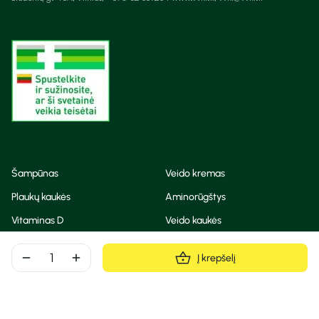
Šampūnas
Veido kremas
Plaukų kaukės
Aminorūgštys
Vitaminas D
Veido kaukės
Korėjietiška kosmetika
Eteriniai aliejai
remove
add
Į krepšelį
Dezodorantas
BB ir CC kremas
Visos teisės saugomos