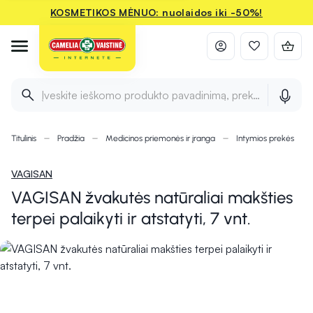
KOSMETIKOS MĖNUO: nuolaidos iki -50%!
Įveskite ieškomo produkto pavadinimą, prekės ženklą ir 
Titulinis
Pradžia
Medicinos priemonės ir įranga
Intymios prekės
VAGISAN
VAGISAN žvakutės natūraliai makšties
terpei palaikyti ir atstatyti, 7 vnt.