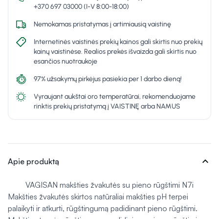
+370 697 03000 (I-V 8:00-18:00)
Nemokamas pristatymas į artimiausią vaistinę
Internetinės vaistinės prekių kainos gali skirtis nuo prekių
kainų vaistinėse. Realios prekės išvaizda gali skirtis nuo
esančios nuotraukoje
97% užsakymų pirkėjus pasiekia per 1 darbo dieną!
Vyraujant aukštai oro temperatūrai, rekomenduojame
rinktis prekių pristatymą į VAISTINĘ arba NAMUS
expand_more
Apie produktą
VAGISAN makšties žvakutės su pieno rūgštimi N7i
Makšties žvakutės skirtos natūraliai makšties pH terpei
palaikyti ir atkurti, rūgštingumą padidinant pieno rūgštimi.