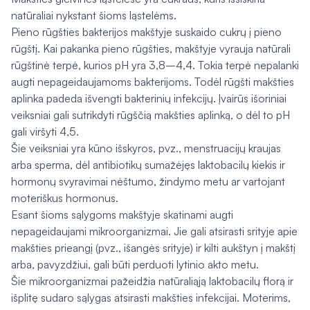
natūraliai nykstant šioms ląstelėms.
Pieno rūgšties bakterijos makštyje suskaido cukrų į pieno
rūgštį. Kai pakanka pieno rūgšties, makštyje vyrauja natūrali
rūgštinė terpė, kurios pH yra 3,8–4,4. Tokia terpė nepalanki
augti nepageidaujamoms bakterijoms. Todėl rūgšti makšties
aplinka padeda išvengti bakterinių infekcijų. Įvairūs išoriniai
veiksniai gali sutrikdyti rūgščią makšties aplinką, o dėl to pH
gali viršyti 4,5.
Šie veiksniai yra kūno išskyros, pvz., menstruacijų kraujas
arba sperma, dėl antibiotikų sumažėjęs laktobacilų kiekis ir
hormonų svyravimai nėštumo, žindymo metu ar vartojant
moteriškus hormonus.
Esant šioms sąlygoms makštyje skatinami augti
nepageidaujami mikroorganizmai. Jie gali atsirasti srityje apie
makšties prieangį (pvz., išangės srityje) ir kilti aukštyn į makštį
arba, pavyzdžiui, gali būti perduoti lytinio akto metu.
Šie mikroorganizmai pažeidžia natūraliąją laktobacilų florą ir
išplitę sudaro sąlygas atsirasti makšties infekcijai. Moterims,