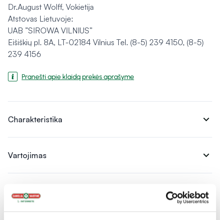
Dr.August Wolff, Vokietija
Atstovas Lietuvoje:
UAB ”SIROWA VILNIUS”
Eišiškių pl. 8A, LT-02184 Vilnius Tel. (8-5) 239 4150, (8-5)
239 4156
Pranešti apie klaidą prekės aprašyme
expand_more
Charakteristika
expand_more
Vartojimas
expand_more
Atsiliepimai