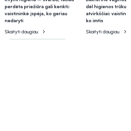
perdėta priežiūra gali kenkti:
dėl higienos trūkum
vaistininkė įspėja, ko geriau
atvirkščiai: vaistini
nedaryti
ko imtis
Skaityti daugiau
Skaityti daugiau