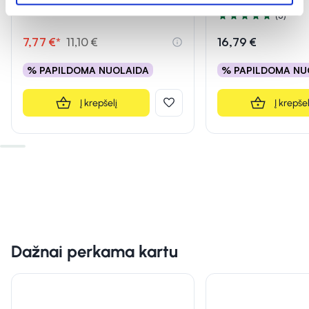
(3)
Įvertinimas 5.0 iš 5
7,77 €*
11,10 €
16,79 €
% PAPILDOMA NUOLAIDA
% PAPILDOMA NU
Į krepšelį
Į krepšel
Dažnai perkama kartu