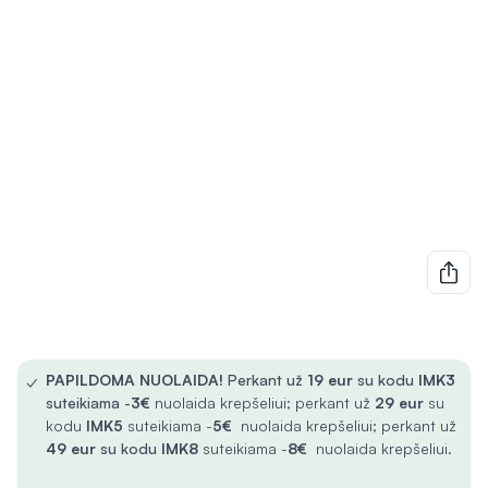
✓
PAPILDOMA NUOLAIDA!
Perkant už
19 eur
su kodu
IMK3
suteikiama -
3€
nuolaida krepšeliui; perkant už
29 eur
su
kodu
IMK5
suteikiama -
5€
nuolaida krepšeliui; perkant už
49 eur
su kodu
IMK8
suteikiama -
8€
nuolaida krepšeliui.