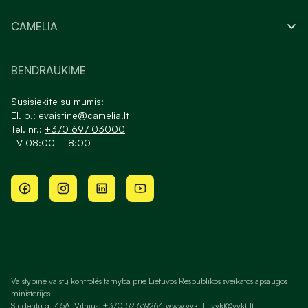
CAMELIA
BENDRAUKIME
Susisiekite su mumis:
El. p.:
evaistine@camelia.lt
Tel. nr.:
+370 697 03000
I-V 08:00 - 18:00
Valstybinė vaistų kontrolės tarnyba prie Lietuvos Respublikos sveikatos apsaugos
ministerijos
Studentų g. 45A, Vilnius, +370 52 639264 www.vvkt.lt, vvkt@vvkt.lt