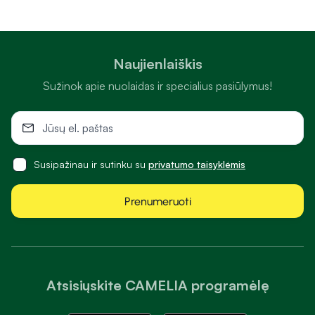
Naujienlaiškis
Sužinok apie nuolaidas ir specialius pasiūlymus!
Susipažinau ir sutinku su
privatumo taisyklėmis
Prenumeruoti
Atsisiųskite CAMELIA programėlę