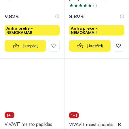
(1)
Įvertinimas 5.0 iš 5
9,82 €
8,89 €
Antra prekė -
Antra prekė -
NEMOKAMAI!
NEMOKAMAI!
Į krepšelį
Į krepšelį
1+1
1+1
VIVAVIT maisto papildas
VIVAVIT maisto papildas B