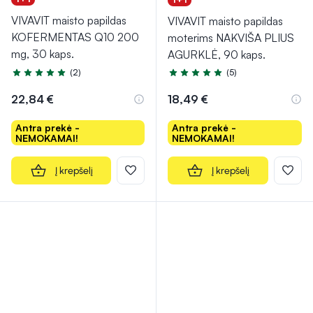
VIVAVIT maisto papildas
VIVAVIT maisto papildas
KOFERMENTAS Q10 200
moterims NAKVIŠA PLIUS
mg, 30 kaps.
AGURKLĖ, 90 kaps.
(2)
(5)
Įvertinimas 5.0 iš 5
Įvertinimas 5.0 iš 5
22,84 €
18,49 €
Antra prekė -
Antra prekė -
NEMOKAMAI!
NEMOKAMAI!
Į krepšelį
Į krepšelį