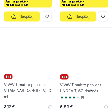
Antra prekė -
Antra prekė -
NEMOKAMAI!
NEMOKAMAI!
Į krepšelį
Į krepšelį
1+1
1+1
VIVAVIT maisto papildas
VIVAVIT maisto papildas
VITAMINAS D3 400 TV, 10
UNDEVIT, 50 dražečių
ml
(1)
Įvertinimas 4.0 iš 5
3,12 €
5,89 €