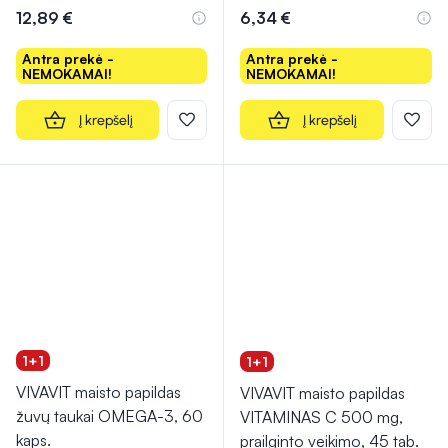
12,89 €
6,34 €
Antra prekė -
Antra prekė -
NEMOKAMAI!
NEMOKAMAI!
Į krepšelį
Į krepšelį
1+1
1+1
VIVAVIT maisto papildas
VIVAVIT maisto papildas
žuvų taukai OMEGA-3, 60
VITAMINAS C 500 mg,
kaps.
prailginto veikimo, 45 tab.