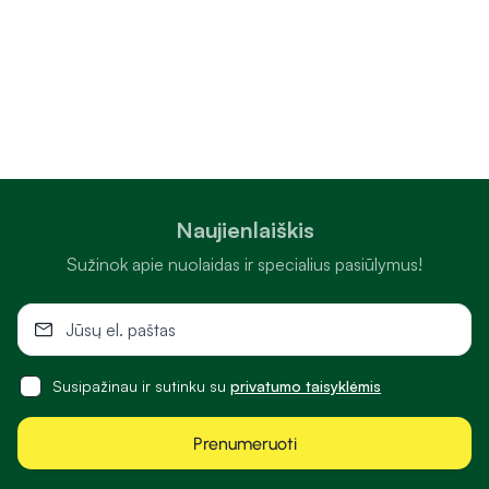
Naujienlaiškis
Sužinok apie nuolaidas ir specialius pasiūlymus!
Susipažinau ir sutinku su
privatumo taisyklėmis
Prenumeruoti