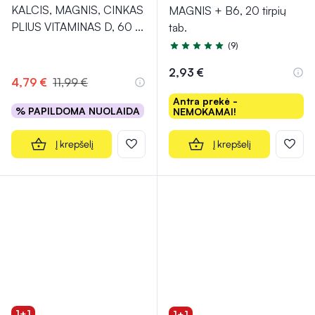
KALCIS, MAGNIS, CINKAS
MAGNIS + B6, 20 tirpių
PLIUS VITAMINAS D, 60
...
tab.
(9)
Įvertinimas 4.9 iš 5
2,93 €
4,79 €
11,99 €
Antra prekė -
% PAPILDOMA NUOLAIDA
NEMOKAMAI!
Į krepšelį
Į krepšelį
1+1
1+1