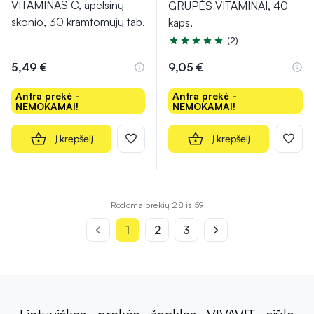
VITAMINAS C, apelsinų
GRUPĖS VITAMINAI, 40
skonio, 30 kramtomųjų tab.
kaps.
(2)
Įvertinimas 5.0 iš 5
5,49 €
9,05 €
Antra prekė -
Antra prekė -
NEMOKAMAI!
NEMOKAMAI!
Į krepšelį
Į krepšelį
Rodoma prekių 28 iš 59
1
2
3