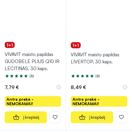
1+1
1+1
VIVAVIT maisto papildas
VIVAVIT maisto papildas
GUDOBELĖ PLIUS Q10 IR
LIVERTOP, 30 kaps.
LECITINAS, 30 kaps.
(6)
(6)
Įvertinimas 4.5 iš 5
Įvertinimas 5.0 iš 5
7,79 €
8,49 €
Antra prekė -
Antra prekė -
NEMOKAMAI!
NEMOKAMAI!
Į krepšelį
Į krepšelį