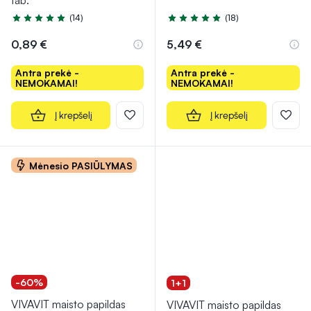
tab.
(14)
(18)
Įvertinimas 5.0 iš 5
Įvertinimas 4.9 iš 5
0,89 €
5,49 €
Antra prekė -
Antra prekė -
NEMOKAMAI!
NEMOKAMAI!
Į krepšelį
Į krepšelį
Mėnesio PASIŪLYMAS
-60%
1+1
VIVAVIT maisto papildas
VIVAVIT maisto papildas