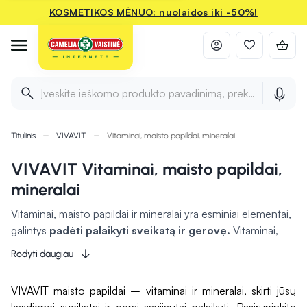
KOSMETIKOS MĖNUO: nuolaidos iki -50%!
Įveskite ieškomo produkto pavadinimą, prekės ženklą ir 
Titulinis
VIVAVIT
Vitaminai, maisto papildai, mineralai
VIVAVIT Vitaminai, maisto papildai,
mineralai
Vitaminai, maisto papildai ir mineralai yra esminiai elementai,
galintys
padėti palaikyti sveikatą ir gerovę.
Vitaminai,
tokie kaip A, C, D, E ir B grupės vitaminai, gali prisidėti prie
Rodyti daugiau
tokių svarbių funkcijų kaip imuninės sistemos stiprinimas,
energijos gamyba ir odos sveikatos palaikymas. Mineralai,
VIVAVIT maisto papildai – vitaminai ir mineralai, skirti jūsų
tokie kaip kalcis, magnis, geležis ir cinkas, yra būtini kaulų,