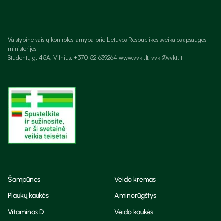
Valstybinė vaistų kontrolės tarnyba prie Lietuvos Respublikos sveikatos apsaugos
ministerijos
Studentų g. 45A, Vilnius, +370 52 639264 www.vvkt.lt, vvkt@vvkt.lt
Šampūnas
Veido kremas
Plaukų kaukės
Aminorūgštys
Vitaminas D
Veido kaukės