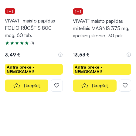
1+1
1+1
VIVAVIT maisto papildas
VIVAVIT maisto papildas
FOLIO RŪGŠTIS 800
milteliais MAGNIS 375 mg,
mcg, 60 tab.
apelsinų skonio, 30 pak.
(1)
Įvertinimas 5.0 iš 5
3,49 €
13,53 €
Antra prekė -
Antra prekė -
NEMOKAMAI!
NEMOKAMAI!
Į krepšelį
Į krepšelį