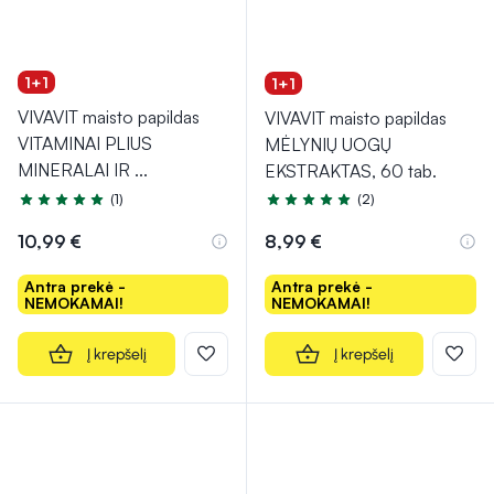
1+1
1+1
VIVAVIT maisto papildas
VIVAVIT maisto papildas
VITAMINAI PLIUS
MĖLYNIŲ UOGŲ
MINERALAI IR
...
EKSTRAKTAS, 60 tab.
(1)
(2)
Įvertinimas 5.0 iš 5
Įvertinimas 5.0 iš 5
10,99 €
8,99 €
Antra prekė -
Antra prekė -
NEMOKAMAI!
NEMOKAMAI!
Į krepšelį
Į krepšelį