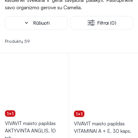
kasdienei sveikatai ir gerai savijautai palaikyti. Pasirūpinkite
širdies, kraujo ir nervų sistemos funkcijoms.
Maisto
savo organizmo gerove su Camelia.
papildai
, kuriuose yra šių vitaminų ir mineralų, gali užpildyti
mitybos spragas ir
padėti išlaikyti optimalų organizmo
expand_more
Rūšiuoti
Filtrai (0)
veikimą.
Reguliarus tinkamų papildų vartojimas gali prisidėti
prie bendros sveikatos ir gerovės.
Produktų 59
1+1
1+1
VIVAVIT maisto papildas
VIVAVIT maisto papildas
AKTYVINTA ANGLIS, 10
VITAMINAI A + E, 30 kaps.