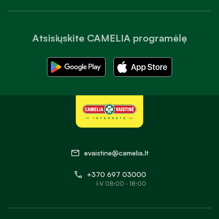
Atsisiųskite CAMELIA programėlę
evaistine@camelia.lt
+370 697 03000
I-V 08:00 - 18:00