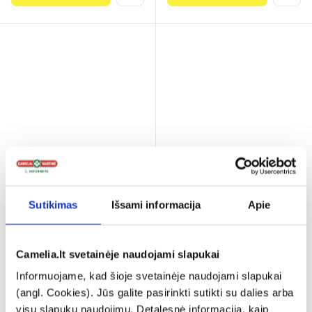
1+1
1+1
VIVAVIT maisto papildas
VIVAVIT maisto papildas
VITAMINAS C 1000 mg,
KALIS + MAGNIS, 60 kaps.
Sutikimas
Išsami informacija
Apie
20 tirpių tab.
(3)
Įvertinimas 5.0 iš 5
Camelia.lt svetainėje naudojami slapukai
3,89 €
11,45 €
Informuojame, kad šioje svetainėje naudojami slapukai
Antra prekė -
Antra prekė -
(angl. Cookies). Jūs galite pasirinkti sutikti su dalies arba
NEMOKAMAI!
NEMOKAMAI!
visų slapukų naudojimu. Detalesnė informacija, kaip