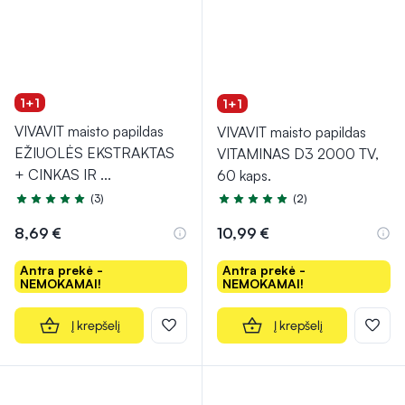
1+1
1+1
VIVAVIT maisto papildas
VIVAVIT maisto papildas
EŽIUOLĖS EKSTRAKTAS
VITAMINAS D3 2000 TV,
+ CINKAS IR
...
60 kaps.
(3)
(2)
Įvertinimas 5.0 iš 5
Įvertinimas 5.0 iš 5
8,69 €
10,99 €
Antra prekė -
Antra prekė -
NEMOKAMAI!
NEMOKAMAI!
Į krepšelį
Į krepšelį