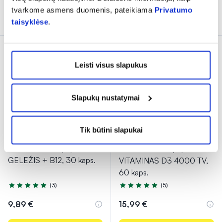
tvarkome asmens duomenis, pateikiama
Privatumo
Į krepšelį
Į krepšelį
taisyklėse
.
Leisti visus slapukus
Slapukų nustatymai
Tik būtini slapukai
1+1
1+1
VIVAVIT maisto papildas
VIVAVIT maisto papildas
GELEŽIS + B12, 30 kaps.
VITAMINAS D3 4000 TV,
60 kaps.
(3)
(5)
Įvertinimas 5.0 iš 5
Įvertinimas 5.0 iš 5
9,89 €
15,99 €