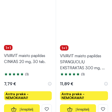
1+1
1+1
VIVAVIT maisto papildas
VIVAVIT maisto papildas
CINKAS 20 mg, 30 tab.
SPANGUOLIŲ
EKSTRAKTAS 300 mg,
...
(3)
(3)
Įvertinimas 5.0 iš 5
Įvertinimas 4.7 iš 5
7,79 €
11,89 €
Antra prekė -
Antra prekė -
NEMOKAMAI!
NEMOKAMAI!
Į krepšelį
Į krepšelį