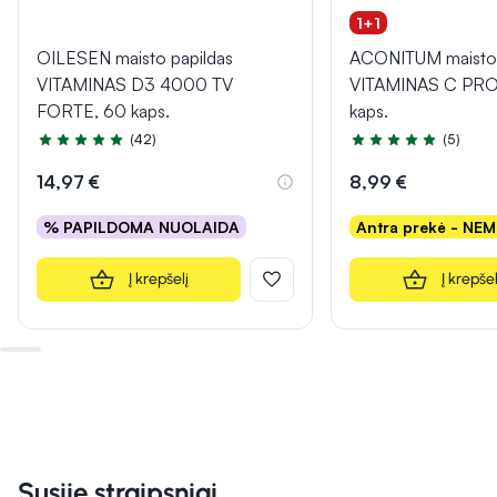
1+1
OILESEN maisto papildas
ACONITUM maisto 
VITAMINAS D3 4000 TV
VITAMINAS C PR
FORTE, 60 kaps.
kaps.
(42)
(5)
Įvertinimas 5.0 iš 5
Įvertinimas 5.0 iš 5
14,97 €
8,99 €
% PAPILDOMA NUOLAIDA
Antra prekė - NE
Į krepšelį
Į krepšel
Susiję straipsniai