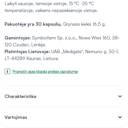
Laikyti sausoje, tamsioje vietoje, 15 ºC -25 ºC
temperatūroje, vaikams nepasiekiamoje vietoje.
Pakuotėje yra 30 kapsulių.
Grynasis kiekis 16,5 g.
Gamintojas:
Symbiofarm Sp. z.o.o., Nowa Wieś 160, 38-
120 Czudec, Lenkija.
Platintojas Lietuvoje:
UAB „Medigate“, Nemuno g. 30-1,
LT-44289 Kaunas, Lietuva.
Pranešti apie klaidą prekės aprašyme
expand_more
Charakteristika
expand_more
Vartojimas