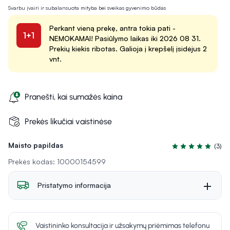
Svarbu įvairi ir subalansuota mityba bei sveikas gyvenimo būdas
Perkant vieną prekę, antra tokia pati -
1+1
NEMOKAMAI! Pasiūlymo laikas iki 2026 08 31.
Prekių kiekis ribotas. Galioja į krepšelį įsidėjus 2
vnt.
Pranešti, kai sumažės kaina
Prekės likučiai vaistinėse
Maisto papildas
(3)
Įvertinimas 5.0 iš
Prekės kodas: 10000154599
Pristatymo informacija
Vaistininko konsultacija ir užsakymų priėmimas telefonu