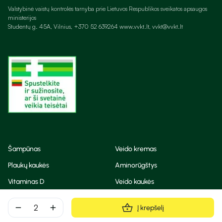
Valstybinė vaistų kontrolės tarnyba prie Lietuvos Respublikos sveikatos apsaugos
ministerijos
Studentų g. 45A, Vilnius, +370 52 639264 www.vvkt.lt, vvkt@vvkt.lt
Šampūnas
Veido kremas
Plaukų kaukės
Aminorūgštys
Vitaminas D
Veido kaukės
Korėjietiška kosmetika
Eteriniai aliejai
remove
add
Į krepšelį
Dezodorantas
BB ir CC kremas