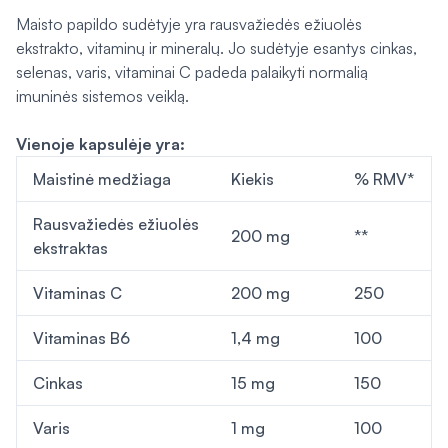
Maisto papildo sudėtyje yra rausvažiedės ežiuolės
ekstrakto, vitaminų ir mineralų. Jo sudėtyje esantys cinkas,
selenas, varis, vitaminai C padeda palaikyti normalią
imuninės sistemos veiklą.
Vienoje kapsulėje yra:
Maistinė medžiaga
Kiekis
% RMV*
Rausvažiedės ežiuolės
200 mg
**
ekstraktas
Vitaminas C
200 mg
250
Vitaminas B6
1,4 mg
100
Cinkas
15 mg
150
Varis
1 mg
100