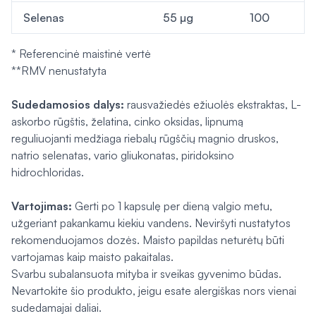
Selenas
55 µg
100
* Referencinė maistinė vertė
**RMV nenustatyta
Sudedamosios dalys:
rausvažiedės ežiuolės ekstraktas, L-
askorbo rūgštis, želatina, cinko oksidas, lipnumą
reguliuojanti medžiaga riebalų rūgščių magnio druskos,
natrio selenatas, vario gliukonatas, piridoksino
hidrochloridas.
Vartojimas:
Gerti po 1 kapsulę per dieną valgio metu,
užgeriant pakankamu kiekiu vandens. Neviršyti nustatytos
rekomenduojamos dozės. Maisto papildas neturėtų būti
vartojamas kaip maisto pakaitalas.
Svarbu subalansuota mityba ir sveikas gyvenimo būdas.
Nevartokite šio produkto, jeigu esate alergiškas nors vienai
sudedamajai daliai.