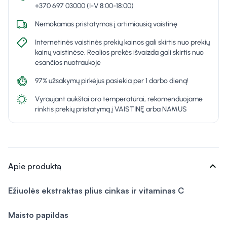
+370 697 03000 (I-V 8:00-18:00)
Nemokamas pristatymas į artimiausią vaistinę
Internetinės vaistinės prekių kainos gali skirtis nuo prekių
kainų vaistinėse. Realios prekės išvaizda gali skirtis nuo
esančios nuotraukoje
97% užsakymų pirkėjus pasiekia per 1 darbo dieną!
Vyraujant aukštai oro temperatūrai, rekomenduojame
rinktis prekių pristatymą į VAISTINĘ arba NAMUS
expand_more
Apie produktą
Ežiuolės
ekstraktas plius cinkas ir vitaminas C
Maisto papildas