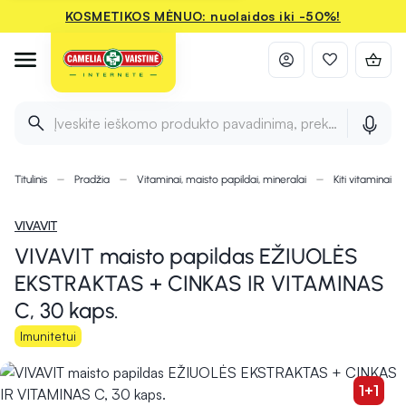
KOSMETIKOS MĖNUO: nuolaidos iki -50%!
Įveskite ieškomo produkto pavadinimą, prekės ženklą ir 
Titulinis
Pradžia
Vitaminai, maisto papildai, mineralai
Kiti vitaminai i
VIVAVIT
VIVAVIT maisto papildas EŽIUOLĖS
EKSTRAKTAS + CINKAS IR VITAMINAS
C, 30 kaps.
Imunitetui
1+1