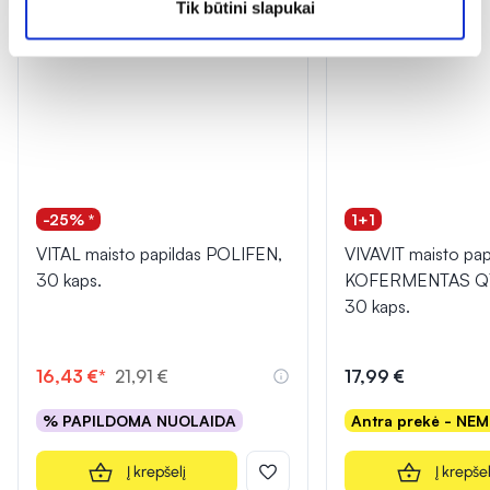
Tik būtini slapukai
-25% *
1+1
VITAL maisto papildas POLIFEN,
VIVAVIT maisto pap
30 kaps.
KOFERMENTAS Q1
30 kaps.
16,43 €*
21,91 €
17,99 €
% PAPILDOMA NUOLAIDA
Antra prekė - NE
Į krepšelį
Į krepšel