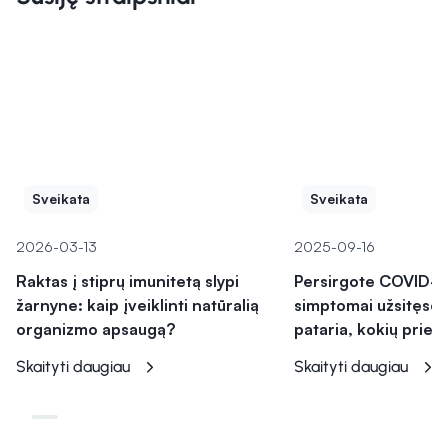
Sveikata
Sveikata
2026-03-13
2025-09-16
Raktas į stiprų imunitetą slypi
Persirgote COVID-19
žarnyne: kaip įveiklinti natūralią
simptomai užsitęsė?
organizmo apsaugą?
pataria, kokių priem
Skaityti daugiau
Skaityti daugiau