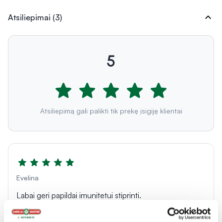
expand_more
Atsiliepimai (3)
5
Atsiliepimą gali palikti tik prekę įsigiję klientai
Evelina
Labai geri papildai imunitetui stiprinti.