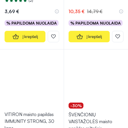
(2)
Įvertinimas 5.0 iš 5
3,69 €
10,35 €
14,79 €
% PAPILDOMA NUOLAIDA
% PAPILDOMA NUOLAIDA
Į krepšelį
Į krepšelį
-30%
VITIRON maisto papildas
ŠVENČIONIŲ
IMMUNITY STRONG, 30
VAISTAŽOLĖS maisto