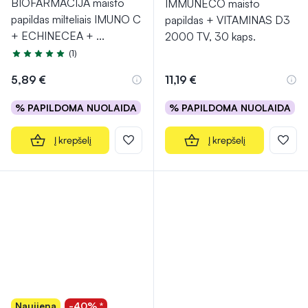
BIOFARMACIJA maisto
IMMUNECO maisto
papildas milteliais IMUNO C
papildas + VITAMINAS D3
+ ECHINECEA +
...
2000 TV, 30 kaps.
(1)
Įvertinimas 5.0 iš 5
5,89 €
11,19 €
% PAPILDOMA NUOLAIDA
% PAPILDOMA NUOLAIDA
Į krepšelį
Į krepšelį
Naujiena
-40% *