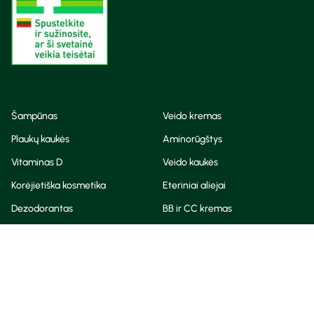
Šampūnas
Veido kremas
Plaukų kaukės
Aminorūgštys
Vitaminas D
Veido kaukės
Korėjietiška kosmetika
Eteriniai aliejai
Dezodorantas
BB ir CC kremas
Visos teisės saugomos
Privatumo taisyklės
Slapukų politika
© Camelia 2026