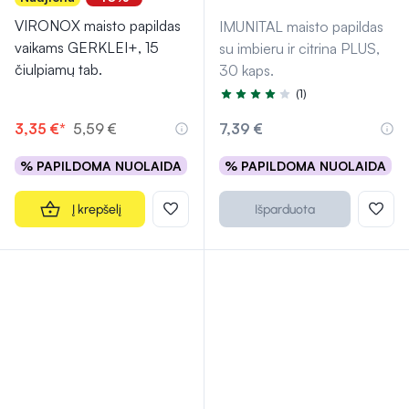
VIRONOX maisto papildas
IMUNITAL maisto papildas
vaikams GERKLEI+, 15
su imbieru ir citrina PLUS,
čiulpiamų tab.
30 kaps.
(1)
Įvertinimas 4.0 iš 5
3,35 €*
5,59 €
7,39 €
% PAPILDOMA NUOLAIDA
% PAPILDOMA NUOLAIDA
Į krepšelį
Išparduota