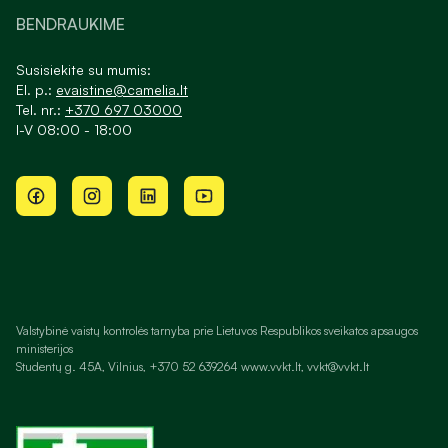
BENDRAUKIME
Susisiekite su mumis:
El. p.:
evaistine@camelia.lt
Tel. nr.:
+370 697 03000
I-V 08:00 - 18:00
Valstybinė vaistų kontrolės tarnyba prie Lietuvos Respublikos sveikatos apsaugos
ministerijos
Studentų g. 45A, Vilnius, +370 52 639264 www.vvkt.lt, vvkt@vvkt.lt