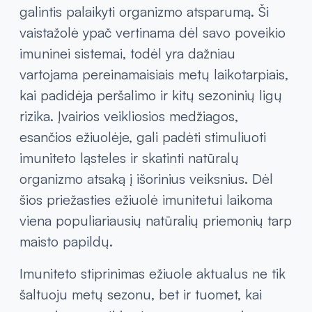
galintis palaikyti organizmo atsparumą. Ši
vaistažolė ypač vertinama dėl savo poveikio
imuninei sistemai, todėl yra dažniau
vartojama pereinamaisiais metų laikotarpiais,
kai padidėja peršalimo ir kitų sezoninių ligų
rizika. Įvairios veikliosios medžiagos,
esančios ežiuolėje, gali padėti stimuliuoti
imuniteto ląsteles ir skatinti natūralų
organizmo atsaką į išorinius veiksnius. Dėl
šios priežasties ežiuolė imunitetui laikoma
viena populiariausių natūralių priemonių tarp
maisto papildų.
Imuniteto stiprinimas ežiuole aktualus ne tik
šaltuoju metų sezonu, bet ir tuomet, kai