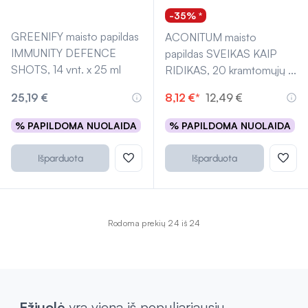
-35% *
GREENIFY maisto papildas
ACONITUM maisto
IMMUNITY DEFENCE
papildas SVEIKAS KAIP
SHOTS, 14 vnt. x 25 ml
RIDIKAS, 20 kramtomųjų
...
25,19 €
8,12 €*
12,49 €
% PAPILDOMA NUOLAIDA
% PAPILDOMA NUOLAIDA
Išparduota
Išparduota
Rodoma prekių 24 iš 24
Ežiuolė
yra viena iš populiariausių