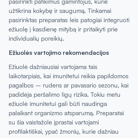
pasirinkti patikimus gamintojus, kurie
užtikrina kokybę ir saugumą. Tinkamai
pasirinktas preparatas leis patogiai integruoti
ežiuolę į kasdienę mitybą ir pritaikyti prie
individualių poreikių.
Ežiuolės vartojimo rekomendacijos
Ežiuolė dažniausiai vartojama tais
laikotarpiais, kai imunitetui reikia papildomos
pagalbos – rudens ar pavasario sezonu, kai
padidėja peršalimo ligų rizika. Tokiu metu
ežiuolė imunitetui gali būti naudinga
palaikant organizmo atsparumą. Preparatai
su šia vaistažole įprastai vartojami
profilaktiškai, ypač žmonių, kurie dažniau