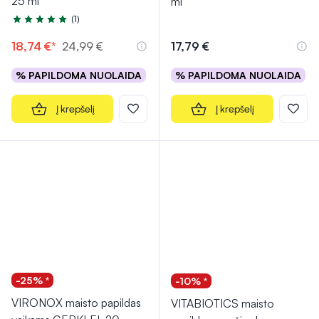
25 ml
ml
(1)
Įvertinimas 5.0 iš 5
18,74 €*
24,99 €
17,79 €
% PAPILDOMA NUOLAIDA
% PAPILDOMA NUOLAIDA
Į krepšelį
Į krepšelį
-25% *
-10% *
VIRONOX maisto papildas
VITABIOTICS maisto