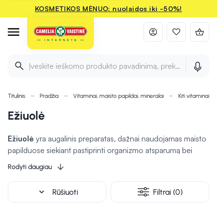
KOSMETIKOS MĖNUO: nuolaidos iki -50%!
Įveskite ieškomo produkto pavadinimą, prekės ženklą ir 
Titulinis
Pradžia
Vitaminai, maisto papildai, mineralai
Kiti vitaminai i
Ežiuolė
Ežiuolė
yra augalinis preparatas, dažnai naudojamas maisto
papilduose siekiant pastiprinti organizmo atsparumą bei
imuninę sistemą. Ši vaistažolė populiari mikstūrų, čiulpiamų
Rodyti daugiau
tablečių ir geriamų dozių pavidalu, tad tinka įvairiems
poreikiams. Ežiuolės sudėtyje esančios veikliosios
expand_more
Rūšiuoti
Filtrai (0)
medžiagos
gali padėti palaikyti gerą kvėpavimo takų
būklę ir bendrą imuninės sistemos funkciją.
Šiuos