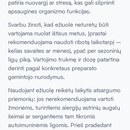
patiria nuovargį ar stresą, kas gali silpninti
apsaugines organizmo funkcijas.
Svarbu žinoti, kad ežiuolė neturėtų būti
vartojama nuolat ištisus metus. Įprastai
rekomenduojama naudoti ribotą laikotarpį –
kelias savaites ar mėnesį, ypač per sezoninių
ligų piką. Vartojimo trukmę ir dozę patartina
derinti pagal konkretaus preparato
gamintojo nurodymus.
Naudojant ežiuolę reikėtų laikytis atsargumo
priemonių: jos nerekomenduojama vartoti
žmonėms, turintiems alergijų astrinių augalų
šeimai ar sergantiems tam tikromis
autoimuninėmis ligomis. Prieš pradedant