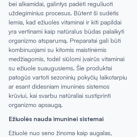
bei alkamidai, galintys padėti reguliuoti
uždegiminius procesus. Būtent ši sudėtis
lemia, kad ežiuolės vitaminai ir kiti papildai
yra vertinami kaip natūralus būdas palaikyti
organizmo atsparumą. Preparatai gali būti
kombinuojami su kitomis maistinėmis
medžiagomis, todėl siūlomi įvairūs vitaminai
su ežiuole suaugusiems. Šie produktai
patogūs vartoti sezoninių pokyčių laikotarpiu
ar esant didesniam imuninės sistemos
krūviui, kai svarbu natūraliai sustiprinti
organizmo apsaugą.
Ežiuolės nauda imuninei sistemai
Ežiuolė nuo seno žinoma kaip augalas,