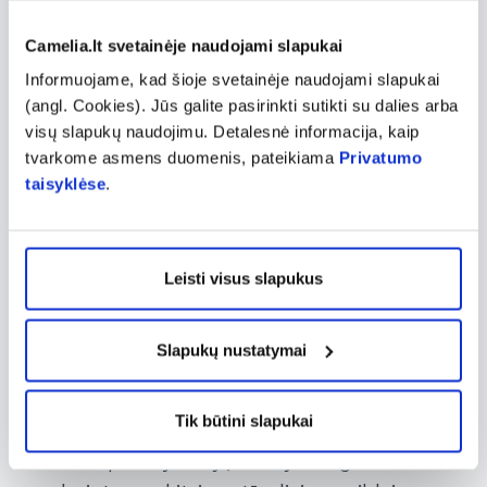
individualius poreikius ir vartojimo
patogumą.
Camelia.lt svetainėje naudojami slapukai
Ežiuolės maisto papildai
dėl savo
Informuojame, kad šioje svetainėje naudojami slapukai
(angl. Cookies). Jūs galite pasirinkti sutikti su dalies arba
natūralios kilmės ir veikimo yra tinkami
visų slapukų naudojimu. Detalesnė informacija, kaip
ilgalaikiam vartojimui, siekiant palaikyti
tvarkome asmens duomenis, pateikiama
Privatumo
organizmo atsparumą įvairiems patogenams,
taisyklėse
.
ypač kai organizmas patiria didesnį stresą ar
yra apkrautas ligų. Be to, ežiuolės papildai
gali būti naudojami ir kaip pagalba imuninei
Leisti visus slapukus
sistemai,
kai norima pagerinti atsparumą
infekcijoms ar greičiau atsigauti po ligos.
Slapukų nustatymai
Svarbu paminėti, kad ežiuolės preparatai
Tik būtini slapukai
gali būti naudingi ir bendram organizmo
tonusui palaikyti, o jų vartojimas gali būti