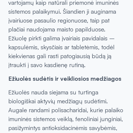
vartojamų kaip natūrali priemonė imuninės
sistemos palaikymui. Šiandien ji auginama
įvairiuose pasaulio regionuose, taip pat
plačiai naudojama maisto papilduose.
Ežiuolę pirkti galima įvairiais pavidalais –
kapsulėmis, skysčiais ar tabletėmis, todėl
kiekvienas gali rasti patogiausią būdą ją
įtraukti į savo kasdienę rutiną.
Ežiuolės sudėtis ir veikliosios medžiagos
Ežiuolės nauda siejama su turtinga
biologiškai aktyvių medžiagų sudėtimi.
Augale randami polisacharidai, kurie palaiko
imuninės sistemos veiklą, fenoliniai junginiai,
pasižymintys antioksidacinėmis savybėmis,