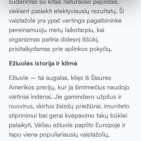
suderintas su kitais natūraliais papildais,
siekiant pasiekti efektyviausių rezultatų. Ši
vaistažolė yra ypač vertinga pagalbininkė
pereinamuoju metų laikotarpiu, kai
organizmas patiria didesnį iššūkį,
prisitaikydamas prie aplinkos pokyčių.
Ežiuolės istorija ir kilmė
Ežiuolė – tai augalas, kilęs iš Šiaurės
Amerikos prerijų, kur ją šimtmečius naudojo
vietiniai indėnai. Jie gamindavo užpilus ir
nuovirus, skirtus žaizdų priežiūrai, imuniteto
stiprinimui bei gerai kvėpavimo takų būklei
palaikyti. Vėliau ežiuolė paplito Europoje ir
tapo viena populiariausių vaistažolių,