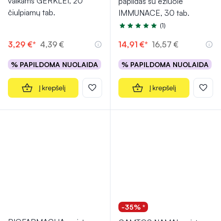
vaikams GERKLEI, 20
papildas su ežiuole
čiulpiamų tab.
IMMUNACE, 30 tab.
(1)
Įvertinimas 5.0 iš 5
3,29 €*
4,39 €
14,91 €*
16,57 €
% PAPILDOMA NUOLAIDA
% PAPILDOMA NUOLAIDA
Į krepšelį
Į krepšelį
-35% *