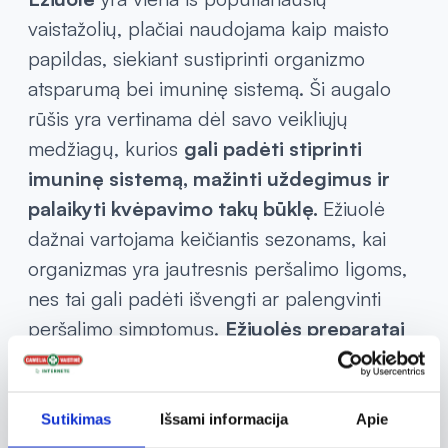
vaistažolių, plačiai naudojama kaip maisto
papildas, siekiant sustiprinti organizmo
atsparumą bei imuninę sistemą. Ši augalo
rūšis yra vertinama dėl savo veikliųjų
medžiagų, kurios
gali padėti stiprinti
imuninę sistemą, mažinti uždegimus ir
palaikyti kvėpavimo takų būklę.
Ežiuolė
dažnai vartojama keičiantis sezonams, kai
organizmas yra jautresnis peršalimo ligoms,
nes tai gali padėti išvengti ar palengvinti
peršalimo simptomus.
Ežiuolės preparatai
gali būti vartojami mikstūrų, čiulpiamų
tablečių ar skystų dozių pavidalu, kas leidžia
pasirinkti tinkamiausią formą pagal
Sutikimas
Išsami informacija
Apie