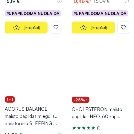
15,19 €
10,46 €*
16,09 €
% PAPILDOMA NUOLAIDA
% PAPILDOMA NUOLAIDA
Į krepšelį
Į krepšelį
1+1
-25% *
ACORUS BALANCE
CHOLESTERON maisto
maisto papildas miegui su
papildas NEO, 60 kaps.
melatoninu SLEEPING
...
(1)
Įvertinimas 5.0 iš 5