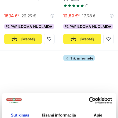
(1)
Įvertinimas 5.0 iš 5
15,14 €*
23,29 €
12,59 €*
17,98 €
% PAPILDOMA NUOLAIDA
% PAPILDOMA NUOLAIDA
Į krepšelį
Į krepšelį
Tik internete
-20% *
-20% *
IDI PHARMA maisto
IDI PHARMA maisto
Sutikimas
Išsami informacija
Apie
papildas milteliais SPERGIN
papildas SPERGIN Q10, 16