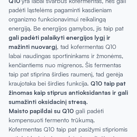
Q10
yra labai svarbus kofermentas, nes gali
padėti ląstelėms pagaminti kasdieniam
organizmo funkcionavimui reikalingą
energiją. Be energijos gamybos, jis taip pat
gali padėti palaikyti energijos lygį ir
mažinti nuovargį
, tad kofermentas Q10
labai naudingas sportininkams ir žmonėms,
kenčiantiems nuo migrenos. Šis fermentas
taip pat stiprina širdies raumenį, tad gerėja
kraujotaka bei širdies funkcija.
Q10 taip pat
žinomas kaip stiprus antioksidantas ir gali
sumažinti oksidacinį stresą.
Maisto papildai su Q10
gali padėti
kompensuoti fermento trūkumą.
Kofermentas Q10 taip pat pasižymi stipriomis