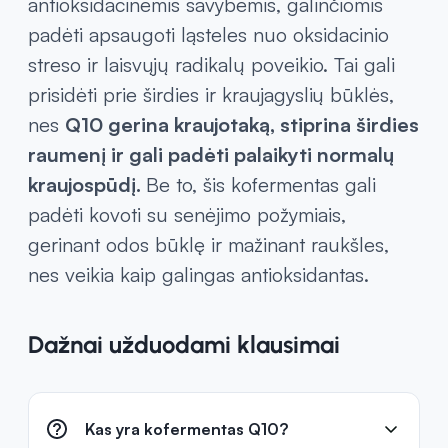
antioksidacinėmis savybėmis, galinčiomis
padėti apsaugoti ląsteles nuo oksidacinio
streso ir laisvųjų radikalų poveikio. Tai gali
prisidėti prie širdies ir kraujagyslių būklės,
nes
Q10 gerina kraujotaką, stiprina širdies
raumenį ir gali padėti palaikyti normalų
kraujospūdį.
Be to, šis kofermentas gali
padėti kovoti su senėjimo požymiais,
gerinant odos būklę ir mažinant raukšles,
nes veikia kaip galingas antioksidantas.
Dažnai užduodami klausimai
Kas yra kofermentas Q10?