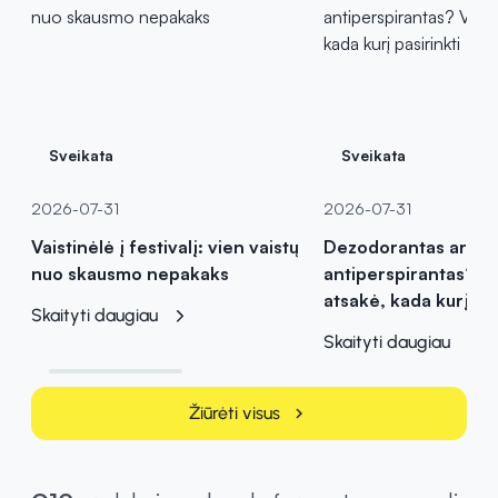
Sveikata
Sveikata
2026-07-31
2026-07-31
Vaistinėlė į festivalį: vien vaistų
Dezodorantas ar
nuo skausmo nepakaks
antiperspirantas? Va
atsakė, kada kurį pas
Skaityti daugiau
Skaityti daugiau
Žiūrėti visus
chevron_right