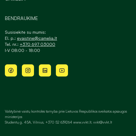
BENDRAUKIME
Susisiekite su mumis:
El. p.:
evaistine@camelia.lt
Tel. nr.:
+370 697 03000
I-V 08:00 - 18:00
Valstybinė vaistų kontrolės tarnyba prie Lietuvos Respublikos sveikatos apsaugos
ministerijos
Studentų g. 45A, Vilnius, +370 52 639264 www.vvkt.lt, vvkt@vvkt.lt