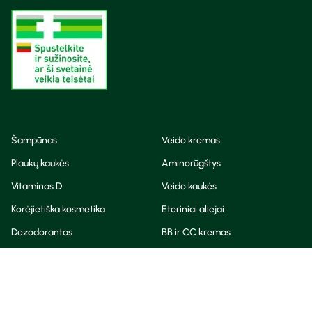
Šampūnas
Veido kremas
Plaukų kaukės
Aminorūgštys
Vitaminas D
Veido kaukės
Korėjietiška kosmetika
Eteriniai aliejai
Dezodorantas
BB ir CC kremas
Visos teisės saugomos
Privatumo taisyklės
Slapukų politika
© Camelia 2026