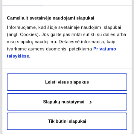
FORTE, 12 pak.
tab.
Camelia.lt svetainėje naudojami slapukai
26,95 €*
33,69 €
31,51 €*
39,39 €
Informuojame, kad šioje svetainėje naudojami slapukai
% PAPILDOMA NUOLAIDA
% PAPILDOMA NUOLAIDA
(angl. Cookies). Jūs galite pasirinkti sutikti su dalies arba
visų slapukų naudojimu. Detalesnė informacija, kaip
Į krepšelį
Į krepšelį
tvarkome asmens duomenis, pateikiama
Privatumo
taisyklėse
.
Tik internete
Leisti visus slapukus
Slapukų nustatymai
-60% antram *
Tik būtini slapukai
PROVISOR maisto
INOLAB maisto papildas
papildas su alfa-linoleno
JEUNESSE NMN, 30 kaps.