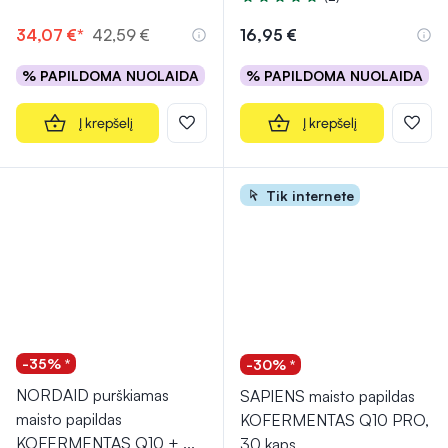
Įvertinimas 5.0 iš 5
34,07 €*
42,59 €
16,95 €
% PAPILDOMA NUOLAIDA
% PAPILDOMA NUOLAIDA
Į krepšelį
Į krepšelį
Tik internete
-35% *
-30% *
NORDAID purškiamas
SAPIENS maisto papildas
maisto papildas
KOFERMENTAS Q10 PRO,
KOFERMENTAS Q10 +
...
30 kaps.