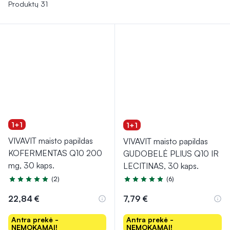
stokai. Šis kofermentas taip pat pasižymi antioksidacinėmis
Produktų 31
savybėmis bei gali prisidėti prie kraujotakos ir širdies veiklos
gerinimo.
1+1
1+1
VIVAVIT maisto papildas
VIVAVIT maisto papildas
KOFERMENTAS Q10 200
GUDOBELĖ PLIUS Q10 IR
mg, 30 kaps.
LECITINAS, 30 kaps.
(2)
(6)
Įvertinimas 5.0 iš 5
Įvertinimas 4.5 iš 5
22,84 €
7,79 €
Antra prekė -
Antra prekė -
NEMOKAMAI!
NEMOKAMAI!