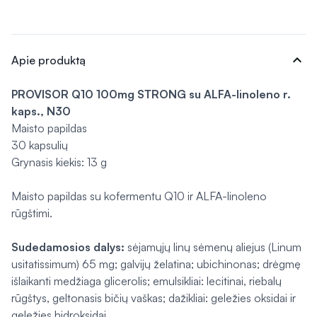
expand_more
Apie produktą
PROVISOR Q10 100mg STRONG su ALFA-linoleno r.
kaps., N30
Maisto papildas
30 kapsulių
Grynasis kiekis: 13 g
Maisto papildas su kofermentu Q10 ir ALFA-linoleno
rūgštimi.
Sudedamosios dalys:
sėjamųjų linų sėmenų aliejus (Linum
usitatissimum) 65 mg; galvijų želatina; ubichinonas; drėgmę
išlaikanti medžiaga glicerolis; emulsikliai: lecitinai, riebalų
rūgštys, geltonasis bičių vaškas; dažikliai: geležies oksidai ir
geležies hidroksidai.