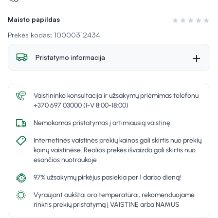
Maisto papildas
Įvertinimas 0 i
Prekės kodas: 10000312434
Pristatymo informacija
Vaistininko konsultacija ir užsakymų priėmimas telefonu
+370 697 03000 (I-V 8:00-18:00)
Nemokamas pristatymas į artimiausią vaistinę
Internetinės vaistinės prekių kainos gali skirtis nuo prekių
kainų vaistinėse. Realios prekės išvaizda gali skirtis nuo
esančios nuotraukoje
97% užsakymų pirkėjus pasiekia per 1 darbo dieną!
Vyraujant aukštai oro temperatūrai, rekomenduojame
rinktis prekių pristatymą į VAISTINĘ arba NAMUS