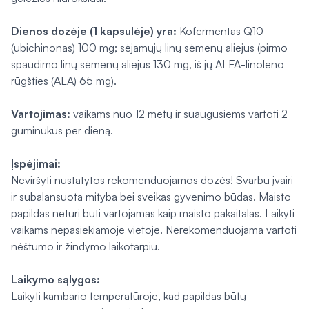
Dienos dozėje (1 kapsulėje) yra:
Kofermentas Q10
(ubichinonas) 100 mg; sėjamųjų linų sėmenų aliejus (pirmo
spaudimo linų sėmenų aliejus 130 mg, iš jų ALFA-linoleno
rūgšties (ALA) 65 mg).
Vartojimas:
vaikams nuo 12 metų ir suaugusiems vartoti 2
guminukus per dieną.
Įspėjimai:
Neviršyti nustatytos rekomenduojamos dozės! Svarbu įvairi
ir subalansuota mityba bei sveikas gyvenimo būdas. Maisto
papildas neturi būti vartojamas kaip maisto pakaitalas. Laikyti
vaikams nepasiekiamoje vietoje. Nerekomenduojama vartoti
nėštumo ir žindymo laikotarpiu.
Laikymo sąlygos:
Laikyti kambario temperatūroje, kad papildas būtų