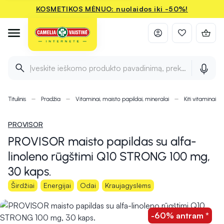
KOSMETIKOS MĖNUO: nuolaidos iki -50%!
Įveskite ieškomo produkto pavadinimą, prekės ženklą ir 
Titulinis
Pradžia
Vitaminai, maisto papildai, mineralai
Kiti vitaminai i
PROVISOR
PROVISOR maisto papildas su alfa-
linoleno rūgštimi Q10 STRONG 100 mg,
30 kaps.
Širdžiai
Energijai
Odai
Kraujagyslėms
-60% antram *