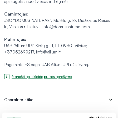
apsaugotas nuo šviesos ir drėgmės.
Gamintojas:
JSC “DOMUS NATURAE”, Molėtų g. 16, Didžiosios Riešės
k., Vilniaus r. Lietuva, info@domusnaturae.com.
Platintojas:
UAB “Allium UPI” Kintų g. 11, LT-09301 Vilnius;
+37052699217, info@allium.lt.
Pagaminta ES pagal UAB Allium UPI užsakymą.
Pranešti apie klaidą prekės aprašyme
expand_more
Charakteristika