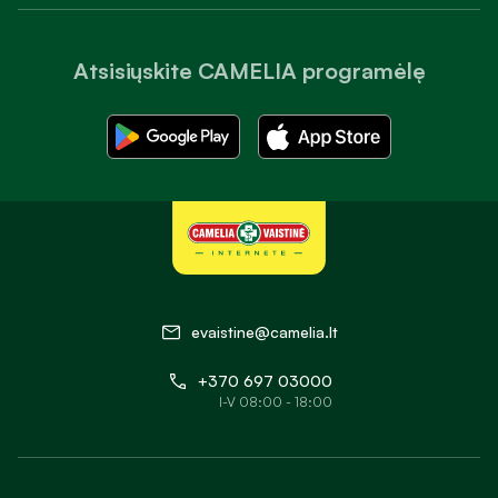
Atsisiųskite CAMELIA programėlę
evaistine@camelia.lt
+370 697 03000
I-V 08:00 - 18:00