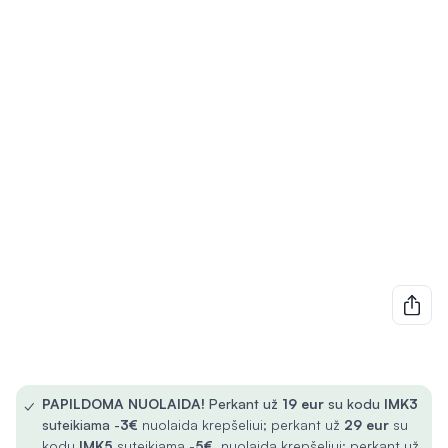
✓
PAPILDOMA NUOLAIDA!
Perkant už
19 eur
su kodu
IMK3
suteikiama -
3€
nuolaida krepšeliui; perkant už
29 eur
su
kodu
IMK5
suteikiama -
5€
nuolaida krepšeliui; perkant už