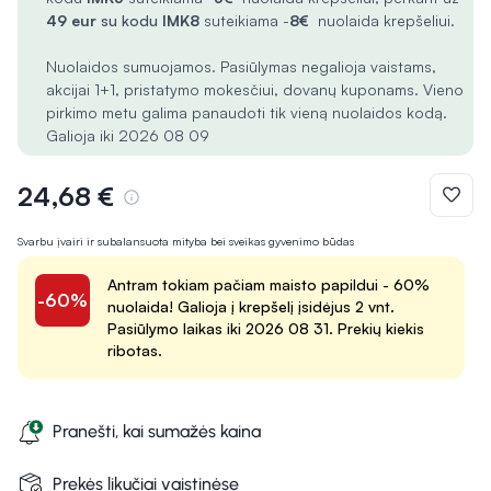
49 eur
su kodu
IMK8
suteikiama -
8€
nuolaida krepšeliui.
Nuolaidos sumuojamos. Pasiūlymas negalioja vaistams,
akcijai 1+1, pristatymo mokesčiui, dovanų kuponams. Vieno
pirkimo metu galima panaudoti tik vieną nuolaidos kodą.
Galioja iki 2026 08 09
24,68 €
Svarbu įvairi ir subalansuota mityba bei sveikas gyvenimo būdas
Antram tokiam pačiam maisto papildui - 60%
-60%
nuolaida! Galioja į krepšelį įsidėjus 2 vnt.
Pasiūlymo laikas iki 2026 08 31. Prekių kiekis
ribotas.
Pranešti, kai sumažės kaina
Prekės likučiai vaistinėse