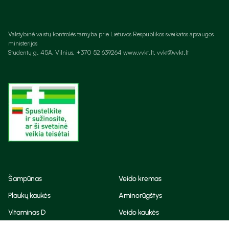
Valstybinė vaistų kontrolės tarnyba prie Lietuvos Respublikos sveikatos apsaugos
ministerijos
Studentų g. 45A, Vilnius, +370 52 639264 www.vvkt.lt, vvkt@vvkt.lt
Šampūnas
Veido kremas
Plaukų kaukės
Aminorūgštys
Vitaminas D
Veido kaukės