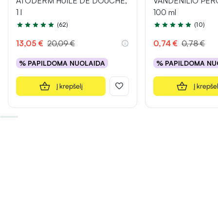
ATODERM HUILE DE DOUCHE,
VANDENILIO PER
1 l
100 ml
(62)
(10)
Įvertinimas 5.0 iš 5
Įvertinimas 4.7 iš 5
13,05 €
20,09 €
0,74 €
0,78 €
% PAPILDOMA NUOLAIDA
% PAPILDOMA NU
Į krepšelį
Į krepšel