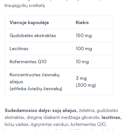
kraujagyslių sveikatą
Vienoje kapsulėje
Kiekis
Gudobelės ekstraktas
150 mg
Lecitinas
100 mg
Kofermentas Q10
10 mg
Koncentruotas česnakų
3 mg
aliejus
(300 mg)
(atitinka šviežių česnakų)
Sudedamosios dalys:
sojų aliejus,
želatina, gudobelės
ekstraktas, drėgmę išlaikanti medžiaga glicerolis,
lecitinas,
bičių vaškas, išgrynintas vanduo, kofermentas Q10,