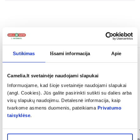
Panašios prekės
Sutikimas
Išsami informacija
Apie
Camelia.lt svetainėje naudojami slapukai
Informuojame, kad šioje svetainėje naudojami slapukai
(angl. Cookies). Jūs galite pasirinkti sutikti su dalies arba
visų slapukų naudojimu. Detalesnė informacija, kaip
tvarkome asmens duomenis, pateikiama
Privatumo
taisyklėse
.
-40%
Pigu
ACONITUM maisto papildas
ASPIRIN CARDIO 
CORDISOL FORTE, 30 kaps.
skrandyje neirios t