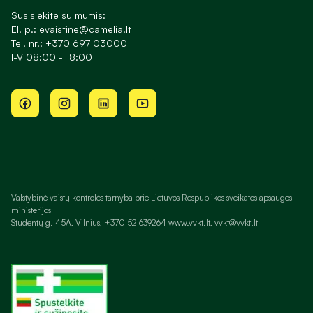
Susisiekite su mumis:
El. p.:
evaistine@camelia.lt
Tel. nr.:
+370 697 03000
I-V 08:00 - 18:00
Valstybinė vaistų kontrolės tarnyba prie Lietuvos Respublikos sveikatos apsaugos
ministerijos
Studentų g. 45A, Vilnius, +370 52 639264 www.vvkt.lt, vvkt@vvkt.lt