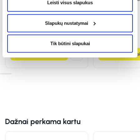
Leisti visus slapukus
(1)
Įvertinimas 5.0 iš 5
Slapukų nustatymai
5,93 €
9,89 €
3,64 €
% PAPILDOMA NUOLAIDA
Tik būtini slapukai
Į krepšelį
Į krepšel
Dažnai perkama kartu