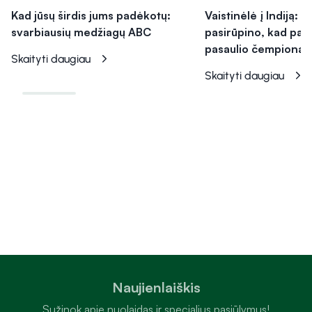
Kad jūsų širdis jums padėkotų:
Vaistinėlė į Indiją: 
svarbiausių medžiagų ABC
pasirūpino, kad par
pasaulio čempionat
Skaityti daugiau
Skaityti daugiau
Naujienlaiškis
Sužinok apie nuolaidas ir specialius pasiūlymus!