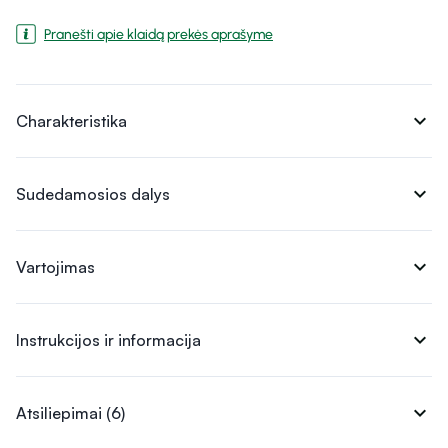
Pranešti apie klaidą prekės aprašyme
expand_more
Charakteristika
expand_more
Sudedamosios dalys
expand_more
Vartojimas
expand_more
Instrukcijos ir informacija
expand_more
Atsiliepimai (6)