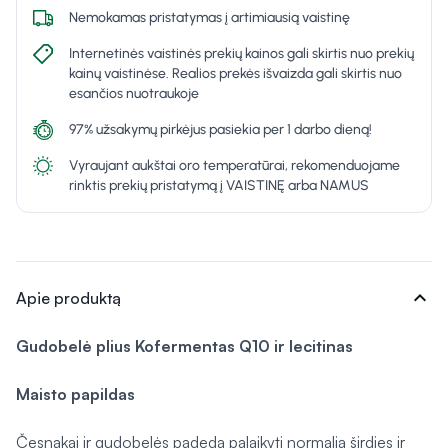
Nemokamas pristatymas į artimiausią vaistinę
Internetinės vaistinės prekių kainos gali skirtis nuo prekių
kainų vaistinėse. Realios prekės išvaizda gali skirtis nuo
esančios nuotraukoje
97% užsakymų pirkėjus pasiekia per 1 darbo dieną!
Vyraujant aukštai oro temperatūrai, rekomenduojame
rinktis prekių pristatymą į VAISTINĘ arba NAMUS
expand_more
Apie produktą
Gudobelė plius
Kofermentas Q10 ir lecitinas
Maisto papildas
Česnakai ir gudobelės padeda palaikyti normalią širdies ir