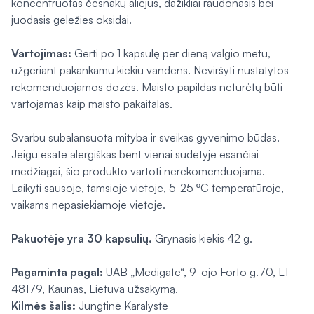
koncentruotas česnakų aliejus, dažikliai raudonasis bei
juodasis geležies oksidai.
Vartojimas:
Gerti po 1 kapsulę per dieną valgio metu,
užgeriant pakankamu kiekiu vandens. Neviršyti nustatytos
rekomenduojamos dozės. Maisto papildas neturėtų būti
vartojamas kaip maisto pakaitalas.
Svarbu subalansuota mityba ir sveikas gyvenimo būdas.
Jeigu esate alergiškas bent vienai sudėtyje esančiai
medžiagai, šio produkto vartoti nerekomenduojama.
Laikyti sausoje, tamsioje vietoje, 5-25 ºC temperatūroje,
vaikams nepasiekiamoje vietoje.
Pakuotėje yra 30 kapsulių.
Grynasis kiekis 42 g.
Pagaminta pagal:
UAB „Medigate“, 9-ojo Forto g.70, LT-
48179, Kaunas, Lietuva užsakymą.
Kilmės šalis:
Jungtinė Karalystė