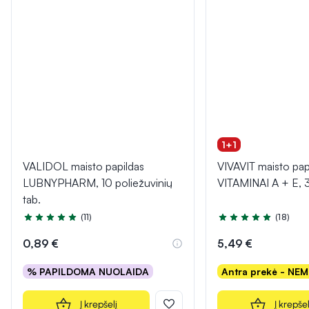
1+1
VALIDOL maisto papildas
VIVAVIT maisto pap
LUBNYPHARM, 10 poliežuvinių
VITAMINAI A + E, 
tab.
(11)
(18)
Įvertinimas 5.0 iš 5
Įvertinimas 4.9 iš 5
0,89 €
5,49 €
% PAPILDOMA NUOLAIDA
Antra prekė - NE
Į krepšelį
Į krepšel