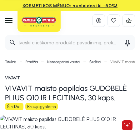
KOSMETIKOS MĖNUO: nuolaidos iki -50%!
Įveskite ieškomo produkto pavadinimą, prekės ženklą ir 
Titulinis
Pradžia
Nereceptiniai vaistai
Širdžiai
VIVAVIT maisto p
VIVAVIT
VIVAVIT maisto papildas GUDOBELĖ
PLIUS Q10 IR LECITINAS, 30 kaps.
Širdžiai
Kraujagyslėms
1+1