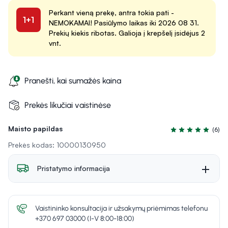
Perkant vieną prekę, antra tokia pati -
1+1
NEMOKAMAI! Pasiūlymo laikas iki 2026 08 31.
Prekių kiekis ribotas. Galioja į krepšelį įsidėjus 2
vnt.
Pranešti, kai sumažės kaina
Prekės likučiai vaistinėse
Maisto papildas
(6)
Įvertinimas 4.5 iš
Prekės kodas: 10000130950
Pristatymo informacija
Vaistininko konsultacija ir užsakymų priėmimas telefonu
+370 697 03000 (I-V 8:00-18:00)