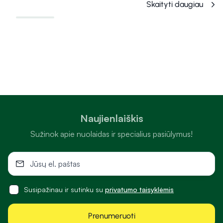
Skaityti daugiau
Naujienlaiškis
Sužinok apie nuolaidas ir specialius pasiūlymus!
Susipažinau ir sutinku su
privatumo taisyklėmis
Prenumeruoti