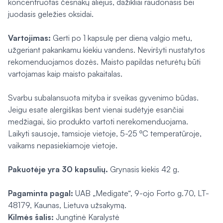
koncentruotas česnakų aliejus, dažikliai raudonasis bei
juodasis geležies oksidai.
Vartojimas:
Gerti po 1 kapsulę per dieną valgio metu,
užgeriant pakankamu kiekiu vandens. Neviršyti nustatytos
rekomenduojamos dozės. Maisto papildas neturėtų būti
vartojamas kaip maisto pakaitalas.
Svarbu subalansuota mityba ir sveikas gyvenimo būdas.
Jeigu esate alergiškas bent vienai sudėtyje esančiai
medžiagai, šio produkto vartoti nerekomenduojama.
Laikyti sausoje, tamsioje vietoje, 5-25 ºC temperatūroje,
vaikams nepasiekiamoje vietoje.
Pakuotėje yra 30 kapsulių.
Grynasis kiekis 42 g.
Pagaminta pagal:
UAB „Medigate“, 9-ojo Forto g.70, LT-
48179, Kaunas, Lietuva užsakymą.
Kilmės šalis:
Jungtinė Karalystė