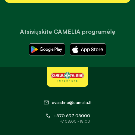
Atsisiųskite CAMELIA programėlę
evaistine@camelia.lt
+370 697 03000
I-V 08:00 - 18:00