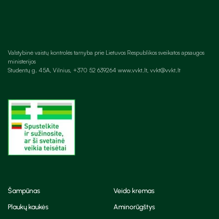
Valstybinė vaistų kontrolės tarnyba prie Lietuvos Respublikos sveikatos apsaugos
ministerijos
Studentų g. 45A, Vilnius, +370 52 639264 www.vvkt.lt, vvkt@vvkt.lt
Šampūnas
Veido kremas
Plaukų kaukės
Aminorūgštys