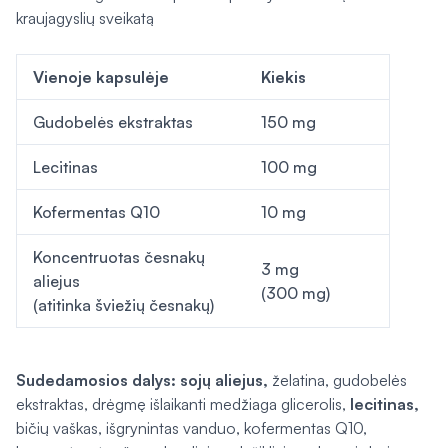
kraujagyslių sveikatą
Vienoje kapsulėje
Kiekis
Gudobelės ekstraktas
150 mg
Lecitinas
100 mg
Kofermentas Q10
10 mg
Koncentruotas česnakų
3 mg
aliejus
(300 mg)
(atitinka šviežių česnakų)
Sudedamosios dalys:
sojų aliejus,
želatina, gudobelės
ekstraktas, drėgmę išlaikanti medžiaga glicerolis,
lecitinas,
bičių vaškas, išgrynintas vanduo, kofermentas Q10,