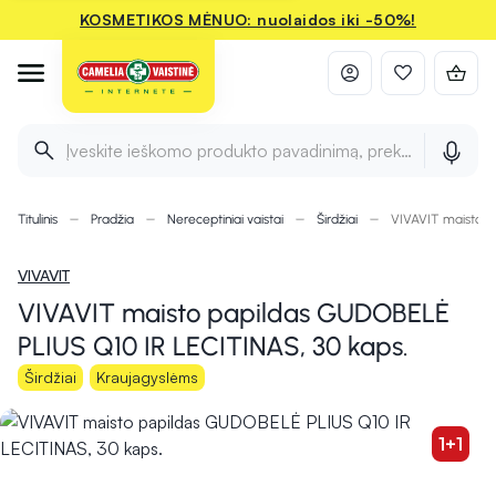
KOSMETIKOS MĖNUO: nuolaidos iki -50%!
Įveskite ieškomo produkto pavadinimą, prekės ženklą ir 
Titulinis
Pradžia
Nereceptiniai vaistai
Širdžiai
VIVAVIT maisto p
VIVAVIT
VIVAVIT maisto papildas GUDOBELĖ
PLIUS Q10 IR LECITINAS, 30 kaps.
Širdžiai
Kraujagyslėms
1+1