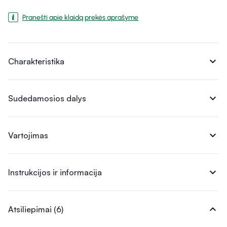
Pranešti apie klaidą prekės aprašyme
expand_more
Charakteristika
expand_more
Sudedamosios dalys
expand_more
Vartojimas
expand_more
Instrukcijos ir informacija
expand_more
Atsiliepimai (6)