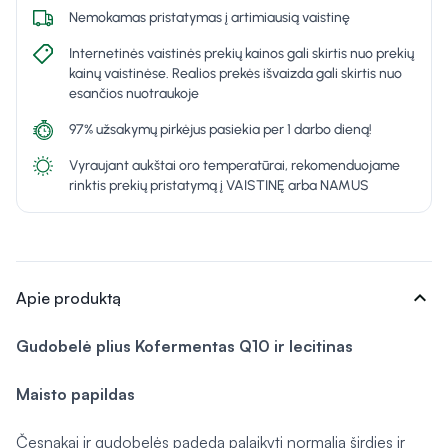
Nemokamas pristatymas į artimiausią vaistinę
Internetinės vaistinės prekių kainos gali skirtis nuo prekių
kainų vaistinėse. Realios prekės išvaizda gali skirtis nuo
esančios nuotraukoje
97% užsakymų pirkėjus pasiekia per 1 darbo dieną!
Vyraujant aukštai oro temperatūrai, rekomenduojame
rinktis prekių pristatymą į VAISTINĘ arba NAMUS
expand_more
Apie produktą
Gudobelė plius
Kofermentas Q10 ir lecitinas
Maisto papildas
Česnakai ir gudobelės padeda palaikyti normalią širdies ir