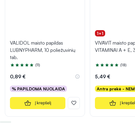
1+1
VALIDOL maisto papildas
VIVAVIT maisto pap
LUBNYPHARM, 10 poliežuvinių
VITAMINAI A + E, 
tab.
(11)
(18)
Įvertinimas 5.0 iš 5
Įvertinimas 4.9 iš 5
0,89 €
5,49 €
% PAPILDOMA NUOLAIDA
Antra prekė - NE
Į krepšelį
Į krepšel