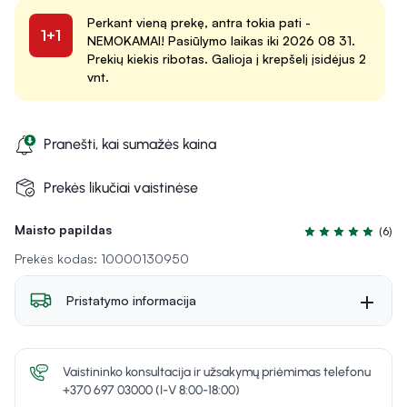
Perkant vieną prekę, antra tokia pati -
1+1
NEMOKAMAI! Pasiūlymo laikas iki 2026 08 31.
Prekių kiekis ribotas. Galioja į krepšelį įsidėjus 2
vnt.
Pranešti, kai sumažės kaina
Prekės likučiai vaistinėse
Maisto papildas
(6)
Įvertinimas 4.5 iš
Prekės kodas: 10000130950
Pristatymo informacija
Vaistininko konsultacija ir užsakymų priėmimas telefonu
+370 697 03000 (I-V 8:00-18:00)