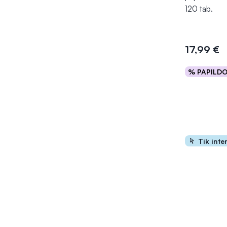
120 tab.
17,99 €
% PAPILD
Į kr
Tik inte