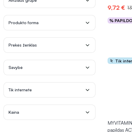
Amžiaus grupė
9,72 €
13
% PAPILD
Produkto forma
Į kr
Prekės ženklas
Tik inte
Savybė
Tik internete
Kaina
MYVITAMIN
papildas 