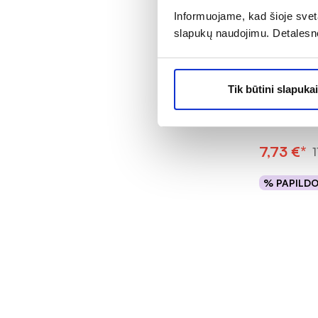
Informuojame, kad šioje sveta
slapukų naudojimu. Detalesn
-35% *
ACONITUM m
MEMORIL 
Tik būtini slapukai
kaps.
7,73 €*
1
% PAPILD
Į kr