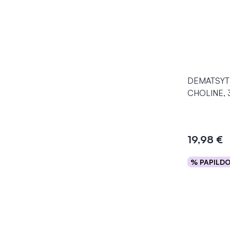
DEMATSYT m
CHOLINE, 3
19,98 €
% PAPILD
Į kr