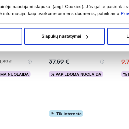
inėje naudojami slapukai (angl. Cookies). Jūs galite pasirinkti su
ė informacija, kaip tvarkome asmens duomenis, pateikiama
Pri
-3
aisto papildas
NEW NORDIC maisto
SAP
FORTE, 30
papildas TONE, 120 tab.
GI
Slapukų nustatymai
L
KO
Įver
37,59 €
9,
1,89 €
OMA NUOLAIDA
% PAPILDOMA NUOLAIDA
% 
epšelį
Į krepšelį
Tik internete