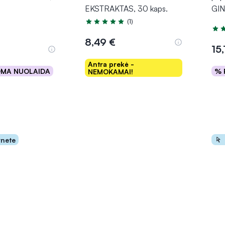
EKSTRAKTAS, 30 kaps.
GIN
(1)
Įvertinimas 5.0 iš 5
Įver
8,49 €
15,
Antra prekė -
OMA NUOLAIDA
% 
NEMOKAMAI!
epšelį
Į krepšelį
rnete