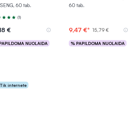
SENG, 60 tab.
60 tab.
(1)
tinimas 5.0 iš 5
18 €
9,47 €*
15,79 €
PAPILDOMA NUOLAIDA
% PAPILDOMA NUOLAIDA
Į krepšelį
Į krepšelį
Tik internete