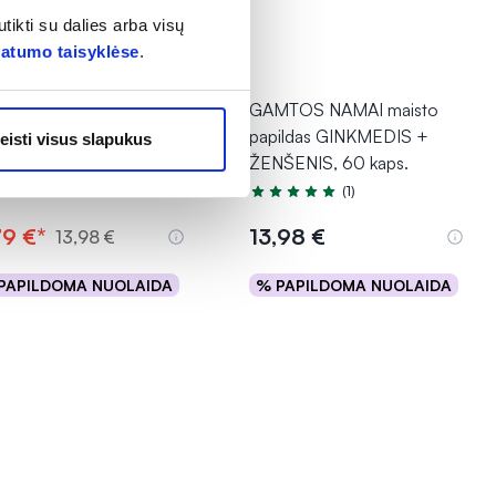
tikti su dalies arba visų
vatumo taisyklėse
.
0% *
IENS maisto papildas
GAMTOS NAMAI maisto
NKMEDŽIŲ
papildas GINKMEDIS +
eisti visus slapukus
MPLEKSAS PRO, 90
...
ŽENŠENIS, 60 kaps.
(1)
(1)
tinimas 4.0 iš 5
Įvertinimas 5.0 iš 5
79 €*
13,98 €
13,98 €
PAPILDOMA NUOLAIDA
% PAPILDOMA NUOLAIDA
Į krepšelį
Į krepšelį