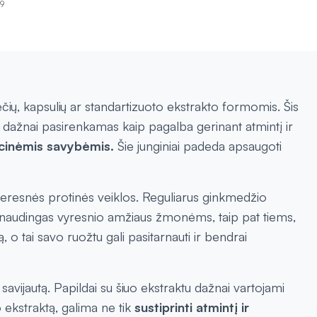
19
ių, kapsulių ar standartizuoto ekstrakto formomis. Šis
 dažnai pasirenkamas kaip pagalba gerinant atmintį ir
acinėmis savybėmis.
Šie junginiai padeda apsaugoti
geresnės protinės veiklos. Reguliarus ginkmedžio
č naudingas vyresnio amžiaus žmonėms, taip pat tiems,
ą, o tai savo ruožtu gali pasitarnauti ir bendrai
avijautą. Papildai su šiuo ekstraktu dažnai vartojami
o ekstraktą, galima ne tik
sustiprinti atmintį ir