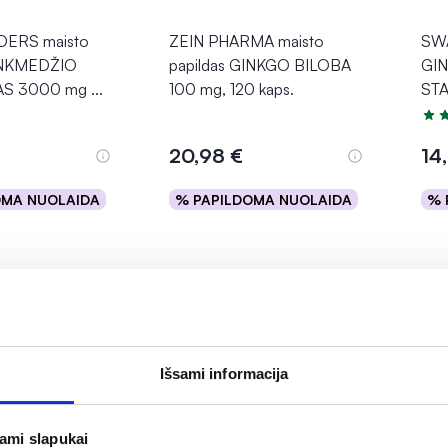
ERS maisto
ZEIN PHARMA maisto
SWA
GINKMEDŽIO
papildas GINKGO BILOBA
GI
AS 3000 mg
...
100 mg, 120 kaps.
ST
Įver
20,98 €
14
OMA NUOLAIDA
% PAPILDOMA NUOLAIDA
% 
epšelį
Į krepšelį
Išsami informacija
jami slapukai