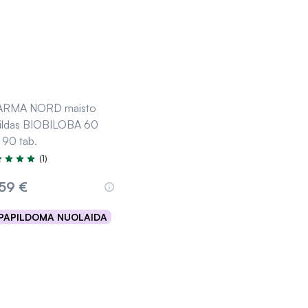
ARMA NORD maisto
ildas BIOBILOBA 60
 90 tab.
(1)
tinimas 5.0 iš 5
,59 €
PAPILDOMA NUOLAIDA
Išparduota