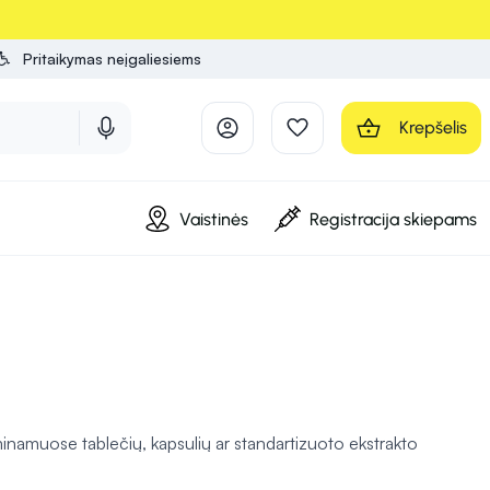
Pritaikymas neįgaliesiems
Krepšelis
Vaistinės
Registracija skiepams
minamuose tablečių, kapsulių ar standartizuoto ekstrakto
enų veiklai. Ginkmedžio lapų ekstraktas turi flavonoidų ir