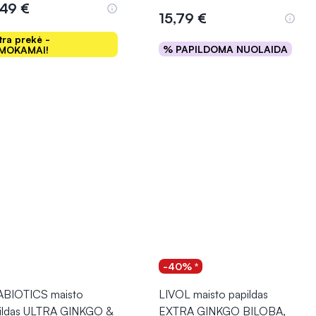
,49 €
15,79 €
tra prekė -
% PAPILDOMA NUOLAIDA
MOKAMAI!
Į krepšelį
Į krepšelį
-40% *
ABIOTICS maisto
LIVOL maisto papildas
ildas ULTRA GINKGO &
EXTRA GINKGO BILOBA,