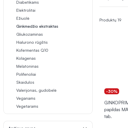
terpenoidų, kur
Diabetikams
dažnai naudojam
Elektrolitai
organizmo funk
Ežiuolė
Produktų 19
Ginkmedžio ekstraktas
Gliukozaminas
Hialurono rūgštis
Kofermentas Q10
Kolagenas
Melatoninas
Polifenoliai
Skaidulos
Valerijonas, gudobelė
-30%
Veganams
GINKOPRIM
Vegetarams
papildas M
tab.