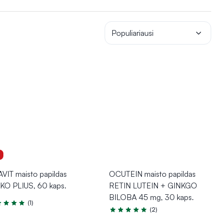
s nuo oksidacinio streso.
Maisto papildai su ginkmedžiu
 Tai natūralus pasirinkimas tiems, kurie ieško būdų sustiprinti
Populiariausi
1
AVIT maisto papildas
OCUTEIN maisto papildas
KO PLIUS, 60 kaps.
RETIN LUTEIN + GINKGO
BILOBA 45 mg, 30 kaps.
(1)
tinimas 5.0 iš 5
(2)
Įvertinimas 5.0 iš 5