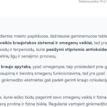
Rodoma prekių 19 iš 
dientas maisto papilduose, dažniausiai gaminamuose tableč
eikio kraujotakos sistemai ir smegenų veiklai,
tad yra
oidų ir terpenoidų, kurie
pasižymi stipriomis antioksid
lėtinių ligų ir senėjimo procesų.
i kraujo apytaką
, ypač smegenyse, taip prisidedant prie 
 susikaupimą ir bendrą smegenų funkcionavimą, tad yra ypa
, ginkmedžio ekstraktas gali padėti gerinti kraujo cirkuliacij
 kurie ieško būdų pagerinti savo smegenų veiklą ir fizinę s
erą protinę ir fizinę būklę. Reguliariai vartojant ginkmedži