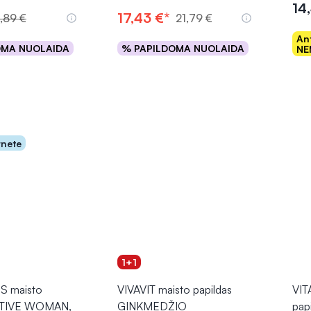
14
17,43 €*
,89 €
21,79 €
An
OMA NUOLAIDA
% PAPILDOMA NUOLAIDA
NE
epšelį
Į krepšelį
rnete
1+1
S maisto
VIVAVIT maisto papildas
VIT
ACTIVE WOMAN,
GINKMEDŽIO
pap