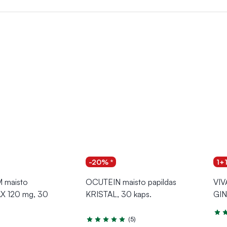
ie veikia kaip antioksidantai,
galintys padėti apsaugoti ląstele
i siekiant palaikyti atmintį, susikaupimą ir bendrą smegenų veiklą.
cijas kasdienėje veikloje.
-20% *
1+
 maisto
OCUTEIN maisto papildas
VIV
AX 120 mg, 30
KRISTAL, 30 kaps.
GIN
Įver
(5)
Įvertinimas 5.0 iš 5