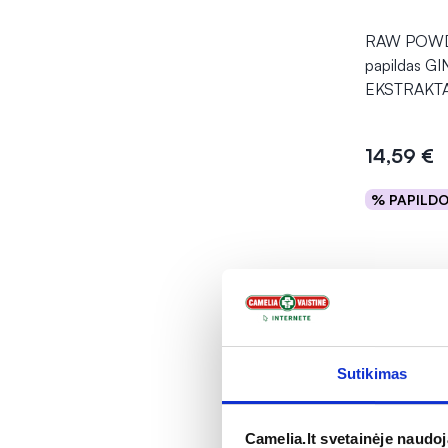
RAW POWD
papildas 
EKSTRAKT
14,59 €
% PAPILD
Į kr
Sutikimas
Camelia.lt svetainėje naudo