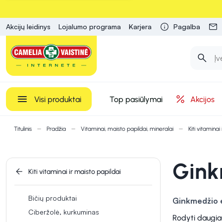
Akcijų leidinys
Lojalumo programa
Karjera
Pagalba
Visi produktai
Top pasiūlymai
Akcijos
Titulinis
Pradžia
Vitaminai, maisto papildai, mineralai
Kiti vitaminai
Gink
Kiti vitaminai ir maisto papildai
Bičių produktai
Ginkmedžio 
Ciberžolė, kurkuminas
formomis. Ši m
Rodyti daugia