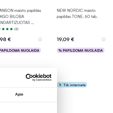
NSON maisto papildas
NEW NORDIC maisto
NKGO BILOBA
papildas TONE, 60 tab.
ANDARTIZUOTAS
...
(2)
tinimas 5.0 iš 5
,98 €
19,09 €
PAPILDOMA NUOLAIDA
% PAPILDOMA NUOLAIDA
Į krepšelį
Į krepšelį
Tik internete
Tik internete
Apie