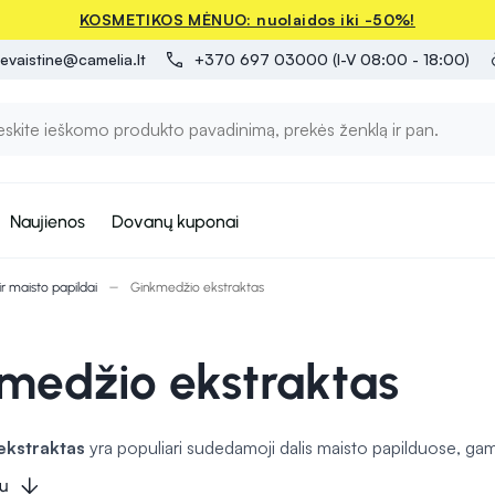
KOSMETIKOS MĖNUO: nuolaidos iki -50%!
evaistine@camelia.lt
+370 697 03000 (I-V 08:00 - 18:00)
Naujienos
Dovanų kuponai
 ir maisto papildai
Ginkmedžio ekstraktas
medžio ekstraktas
ekstraktas
yra populiari sudedamoji dalis maisto papilduose, ga
edžiaga yra žinoma dėl savo poveikio kraujotakos sistemai ir smeg
u