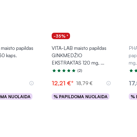
-35% *
aisto papildas
VITA-LAB maisto papildas
PH
0 kaps.
GINKMEDŽIO
pap
EKSTRAKTAS 120 mg,
...
mg,
(2)
Įvertinimas 5.0 iš 5
Įver
12,21 €*
17
18,79 €
OMA NUOLAIDA
% PAPILDOMA NUOLAIDA
% 
epšelį
Į krepšelį