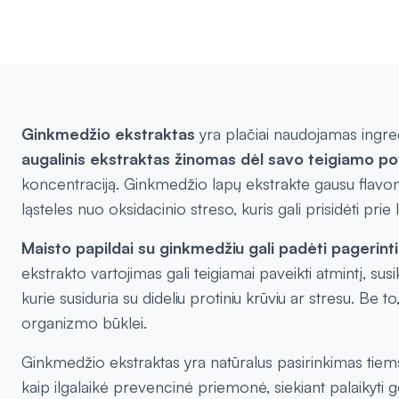
Ginkmedžio ekstraktas
yra plačiai naudojamas ingre
augalinis ekstraktas žinomas dėl savo teigiamo pov
koncentraciją. Ginkmedžio lapų ekstrakte gausu flavon
ląsteles nuo oksidacinio streso, kuris gali prisidėti prie 
Maisto papildai su ginkmedžiu gali padėti pagerint
ekstrakto vartojimas gali teigiamai paveikti atmintį,
kurie susiduria su dideliu protiniu krūviu ar stresu. Be to
organizmo būklei.
Ginkmedžio ekstraktas yra natūralus pasirinkimas tiems,
kaip ilgalaikė prevencinė priemonė, siekiant palaikyti g