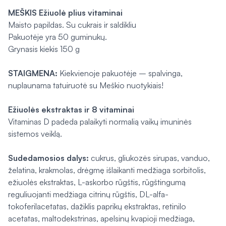
MEŠKIS Ežiuolė plius vitaminai
Maisto papildas. Su cukrais ir saldikliu
Pakuotėje yra 50 guminukų.
Grynasis kiekis 150 g
STAIGMENA:
Kiekvienoje pakuotėje – spalvinga,
nuplaunama tatuiruotė su Meškio nuotykiais!
Ežiuolės ekstraktas ir 8 vitaminai
Vitaminas D padeda palaikyti normalią vaikų imuninės
sistemos veiklą.
Sudedamosios dalys:
cukrus, gliukozės sirupas, vanduo,
želatina, krakmolas, drėgmę išlaikanti medžiaga sorbitolis,
ežiuolės ekstraktas, L-askorbo rūgštis, rūgštingumą
reguliuojanti medžiaga citrinų rūgštis, DL-alfa-
tokoferilacetatas, dažiklis paprikų ekstraktas, retinilo
acetatas, maltodekstrinas, apelsinų kvapioji medžiaga,