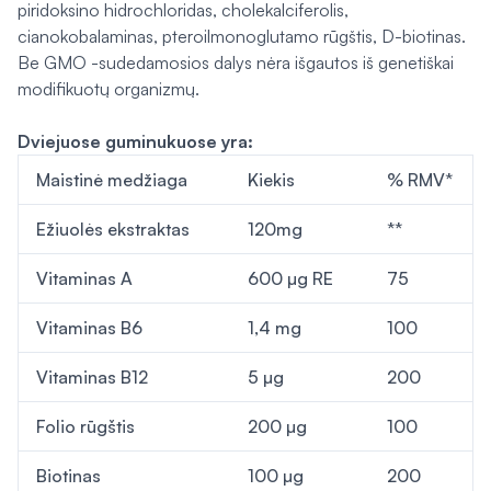
piridoksino hidrochloridas, cholekalciferolis,
cianokobalaminas, pteroilmonoglutamo rūgštis, D-biotinas.
Be GMO -sudedamosios dalys nėra išgautos iš genetiškai
modifikuotų organizmų.
Dviejuose guminukuose yra:
Maistinė medžiaga
Kiekis
% RMV*
Ežiuolės ekstraktas
120mg
**
Vitaminas A
600 µg RE
75
Vitaminas B6
1,4 mg
100
Vitaminas B12
5 µg
200
Folio rūgštis
200 µg
100
Biotinas
100 µg
200