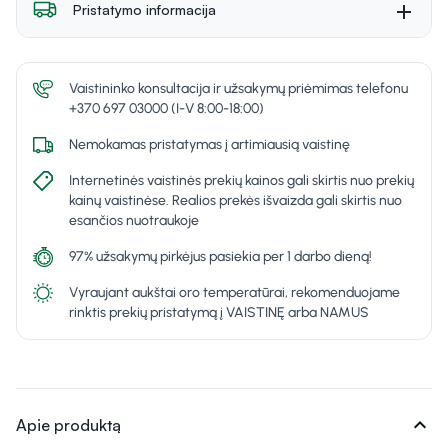
Pristatymo informacija
Vaistininko konsultacija ir užsakymų priėmimas telefonu
+370 697 03000 (I-V 8:00-18:00)
Nemokamas pristatymas į artimiausią vaistinę
Internetinės vaistinės prekių kainos gali skirtis nuo prekių
kainų vaistinėse. Realios prekės išvaizda gali skirtis nuo
esančios nuotraukoje
97% užsakymų pirkėjus pasiekia per 1 darbo dieną!
Vyraujant aukštai oro temperatūrai, rekomenduojame
rinktis prekių pristatymą į VAISTINĘ arba NAMUS
expand_more
Apie produktą