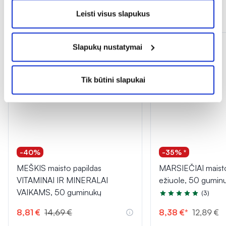
Panašios prekės
Leisti visus slapukus
Slapukų nustatymai
Tik būtini slapukai
-40%
-35% *
MEŠKIS maisto papildas
MARSIEČIAI maisto
VITAMINAI IR MINERALAI
ežiuole, 50 gumin
VAIKAMS, 50 guminukų
(3)
Įvertinimas 5.0 iš 5
8,81 €
14,69 €
8,38 €*
12,89 €