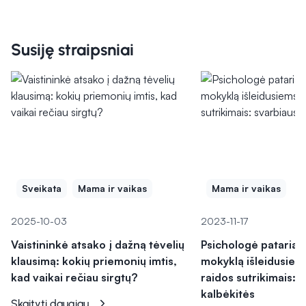
Susiję straipsniai
Sveikata
Mama ir vaikas
Mama ir vaikas
2025-10-03
2023-11-17
Vaistininkė atsako į dažną tėvelių
Psichologė pataria 
klausimą: kokių priemonių imtis,
mokyklą išleidusiem
kad vaikai rečiau sirgtų?
raidos sutrikimais: 
kalbėkitės
Skaityti daugiau