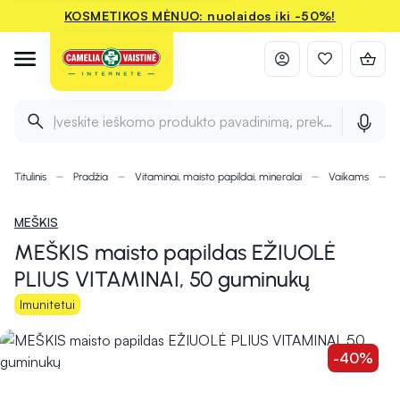
KOSMETIKOS MĖNUO: nuolaidos iki -50%!
Įveskite ieškomo produkto pavadinimą, prekės ženklą ir 
Titulinis
Pradžia
Vitaminai, maisto papildai, mineralai
Vaikams
MEŠKIS
MEŠKIS maisto papildas EŽIUOLĖ
PLIUS VITAMINAI, 50 guminukų
Imunitetui
-40%