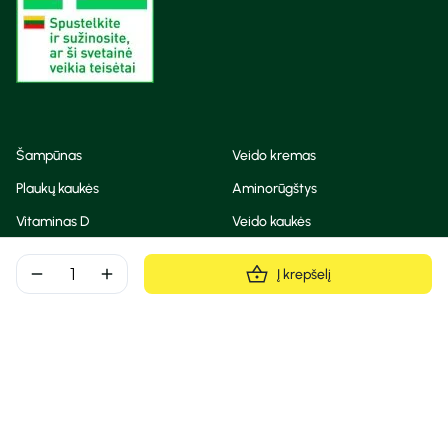
Šampūnas
Veido kremas
Plaukų kaukės
Aminorūgštys
Vitaminas D
Veido kaukės
Korėjietiška kosmetika
Eteriniai aliejai
remove
add
Į krepšelį
Dezodorantas
BB ir CC kremas
Visos teisės saugomos
Privatumo taisyklės
Slapukų politika
© Camelia 2026