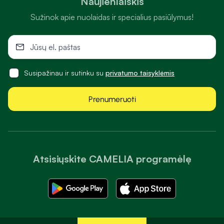
Naujienlaiškis
Sužinok apie nuolaidas ir specialius pasiūlymus!
Susipažinau ir sutinku su
privatumo taisyklėmis
Prenumeruoti
Atsisiųskite CAMELIA programėlę