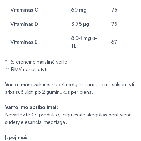
Vitaminas C
60 mg
75
Vitaminas D
3,75 µg
75
8,04 mg α-
Vitaminas E
67
TE
* Referencinė maistinė vertė
** RMV nenustatyta
Vartojimas:
vaikams nuo 4 metų ir suaugusiems sukramtyti
arba sučiulpti po 2 guminukus per dieną.
Vartojimo apribojimai:
Nevartokite šio produkto, jeigu esate alergiškas bent vienai
sudėtyje esančiai medžiagai.
Įspėjimai: