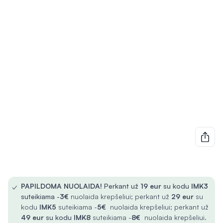
✓
PAPILDOMA NUOLAIDA!
Perkant už
19 eur
su kodu
IMK3
suteikiama -
3€
nuolaida krepšeliui; perkant už
29 eur
su
kodu
IMK5
suteikiama -
5€
nuolaida krepšeliui; perkant už
49 eur
su kodu
IMK8
suteikiama -
8€
nuolaida krepšeliui.