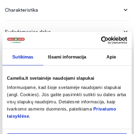
expand_more
Charakteristika
expand_more
Sudedamosios dalys
expand_more
Vartojimas
Sutikimas
Išsami informacija
Apie
expand_more
Instrukcijos ir informacija
Camelia.lt svetainėje naudojami slapukai
Informuojame, kad šioje svetainėje naudojami slapukai
(angl. Cookies). Jūs galite pasirinkti sutikti su dalies arba
expand_more
Atsiliepimai (1)
visų slapukų naudojimu. Detalesnė informacija, kaip
tvarkome asmens duomenis, pateikiama
Privatumo
taisyklėse
.