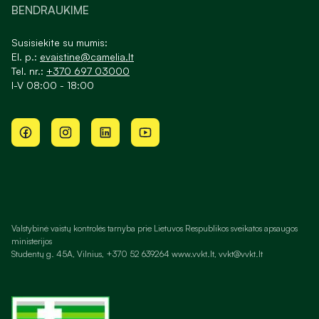
BENDRAUKIME
Susisiekite su mumis:
El. p.:
evaistine@camelia.lt
Tel. nr.:
+370 697 03000
I-V 08:00 - 18:00
Valstybinė vaistų kontrolės tarnyba prie Lietuvos Respublikos sveikatos apsaugos
ministerijos
Studentų g. 45A, Vilnius, +370 52 639264 www.vvkt.lt, vvkt@vvkt.lt