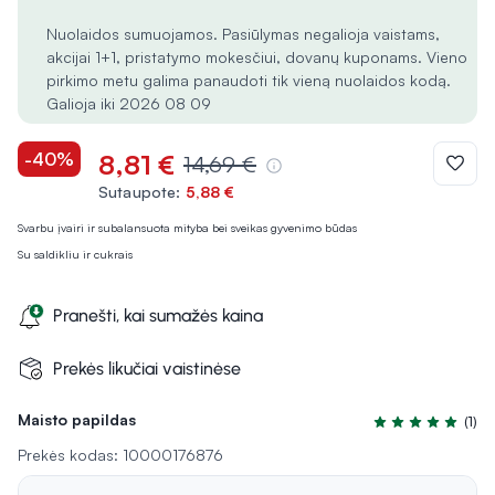
Nuolaidos sumuojamos. Pasiūlymas negalioja vaistams,
akcijai 1+1, pristatymo mokesčiui, dovanų kuponams. Vieno
pirkimo metu galima panaudoti tik vieną nuolaidos kodą.
Galioja iki 2026 08 09
-40%
8,81 €
14,69 €
Sutaupote:
5,88 €
Svarbu įvairi ir subalansuota mityba bei sveikas gyvenimo būdas
Su saldikliu ir cukrais
Pranešti, kai sumažės kaina
Prekės likučiai vaistinėse
Maisto papildas
(1)
Įvertinimas 5.0 i
Prekės kodas: 10000176876