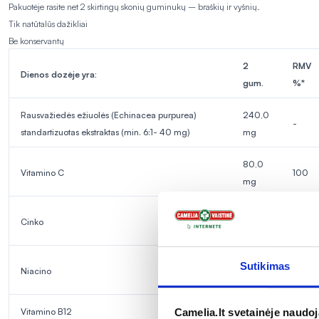
Pakuotėje rasite net 2 skirtingų skonių guminukų – braškių ir vyšnių.
Tik natūtalūs dažikliai
Be konservantų
2
RMV
Dienos dozėje yra:
gum.
%*
Rausvažiedės ežiuolės
(Echinacea purpurea)
240,0
-
standartizuotas ekstraktas (min. 6:1- 40 mg)
mg
80,0
Vitamino C
100
mg
10,0
Cinko
100
mg
16,0
Sutikimas
Niacino
100
mg
Vitamino B12
2,5 μg
100
Camelia.lt svetainėje naudo