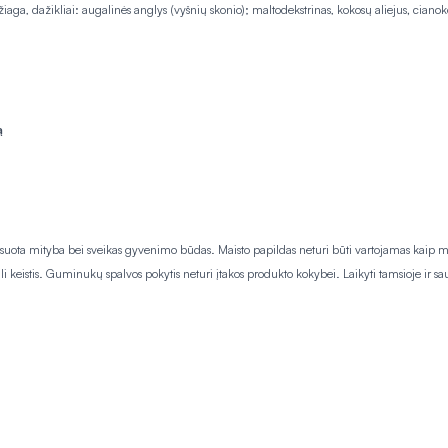
a, dažikliai: augalinės anglys (vyšnių skonio); maltodekstrinas, kokosų aliejus
,
cianoko
ą
nsuota mityba bei sveikas gyvenimo būdas. Maisto papildas neturi būti vartojamas kaip 
i keistis. Guminukų spalvos pokytis neturi įtakos produkto kokybei. Laikyti tamsioje ir sa