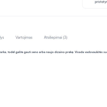
pristat
lys
Vartojimas
Atsiliepimai (3)
varka, todėl galite gauti seno arba naujo dizaino prekę. Visada vadovaukitės s