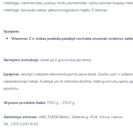
medžiaga, nikotinamidas, juodųjų morkų koncentratas, vyšnių aromato kvapioji medžiag
medžiaga: karnaubo vaškas; pteroilmonoglutamo rūgštis, D-biotinas.
Ypatybės:
Vitaminas C ir cinkas padeda palaikyti normalią imuninės sistemos veikl
Vartojimo instrukcija:
vartoti po 2 guminukus per dieną.
Įspėjimai:
neviršyti nustatytos rekomenduojamos paros dozės. Svarbu įvairi ir subala
nepasiekiamoje vietoje. Sudėtyje yra tik natūralūs dažikliai, todėl guminukų spalva gal
spindulių.
Grynasis produkto kiekis:
175,0 g. ; 210,0 g
Gamintojo atstovas:
UAB „STADA Baltics“, Goštauto g. 40A, Vilnius, Lietuva.
Tel. +370 5 210 19 40