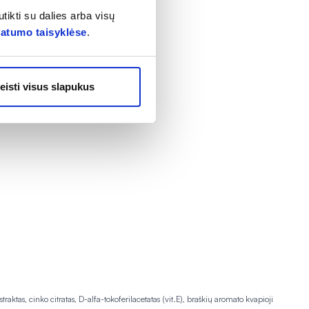
tikti su dalies arba visų
vatumo taisyklėse
.
eisti visus slapukus
aktas, cinko citratas, D-alfa-tokoferilacetatas (vit.E), braškių aromato kvapioji