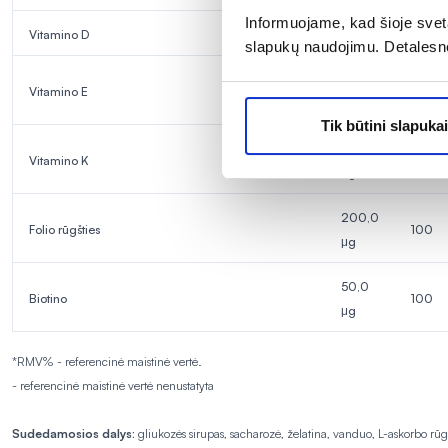
Informuojame, kad šioje sveta
Vitamino D
5,0 μg
100
slapukų naudojimu. Detalesn
12,0
Vitamino E
100
mg
Tik būtini slapukai
25,0
Vitamino K
33
μg
200,0
Folio rūgšties
100
μg
50,0
Biotino
100
μg
*RMV% - referencinė maistinė vertė.
- referencinė maistinė vertė nenustatyta
Sudedamosios dalys:
gliukozės sirupas, sacharozė, želatina, vanduo, L-askorbo rūgšt