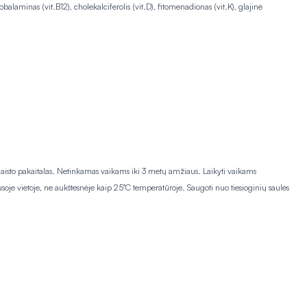
balaminas (vit.B12), cholekalciferolis (vit.D), fitomenadionas (vit.K), glajinė
maisto pakaitalas. Netinkamas vaikams iki 3 metų amžiaus. Laikyti vaikams
usoje vietoje, ne aukštesnėje kaip 25°C temperatūroje. Saugoti nuo tiesioginių saulės