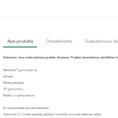
Apie produktą
Charakteristika
Sudedamosios da
Dėmesio: šiuo metu keičiasi prekės dizainas. Prekės atrenkamos atsitiktine t
®
Marsiečiai
guminukai su
ežiuole
Maisto papildas
50 guminukų
Braškių ir vyšnių skonio
Su rausvažiedės ežiuolės ekstraktu
Vitaminas C ir cinkas padeda palaikyti normalią imuninės sistemos veiklą