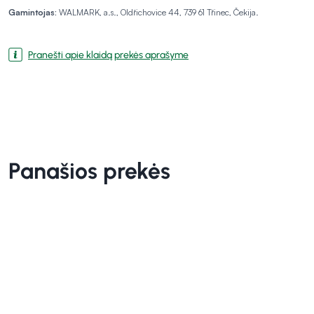
Gamintojas:
WALMARK, a.s., Oldřichovice 44, 739 61 Třinec, Čekija.
Pranešti apie klaidą prekės aprašyme
Panašios prekės