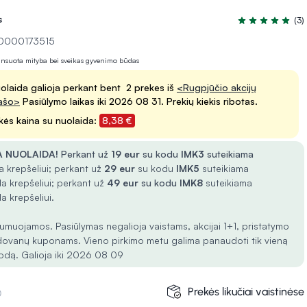
s
(3)
Įvertinimas 5.0 
10000173515
lansuota mityba bei sveikas gyvenimo būdas
olaida galioja perkant bent 2 prekes iš
<Rugpjūčio akcijų
ašo>
Pasiūlymo laikas iki 2026 08 31. Prekių kiekis ribotas.
kės kaina su nuolaida:
8,38 €
 NUOLAIDA!
Perkant už
19 eur
su kodu
IMK3
suteikiama
 krepšeliui; perkant už
29 eur
su kodu
IMK5
suteikiama
a krepšeliui; perkant už
49 eur
su kodu
IMK8
suteikiama
a krepšeliui.
umuojamos. Pasiūlymas negalioja vaistams, akcijai 1+1, pristatymo
dovanų kuponams. Vieno pirkimo metu galima panaudoti tik vieną
odą. Galioja iki 2026 08 09
Prekės likučiai vaistinėse