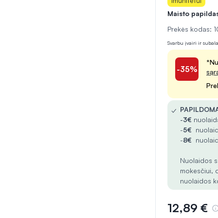
Imunitetui
Maisto papilda
Prekės kodas: 
Svarbu įvairi ir suba
*Nu
-35%
sąr
Pre
✓
PAPILDOMA
-
3€
nuolaida
-
5€
nuolaid
-
8€
nuolaid
Nuolaidos s
mokesčiui, 
nuolaidos k
12,89 €