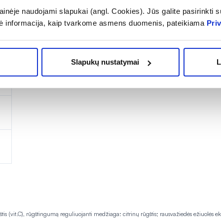
inėje naudojami slapukai (angl. Cookies). Jūs galite pasirinkti su
ė informacija, kaip tvarkome asmens duomenis, pateikiama
Pri
Slapukų nustatymai
L
is (vit.C), rūgštingumą reguliuojanti medžiaga: citrinų rūgštis; rausvažiedės ežiuolės ekstr