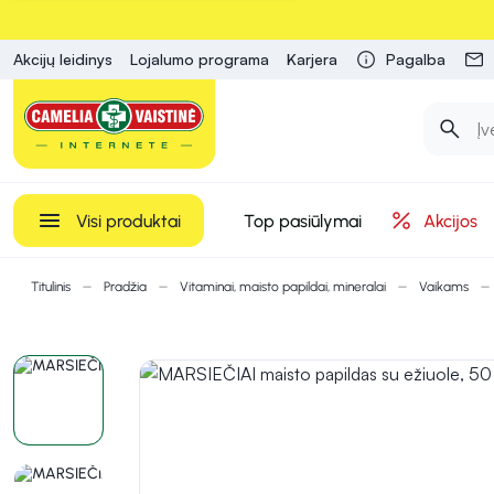
Akcijų leidinys
Lojalumo programa
Karjera
Pagalba
Visi produktai
Top pasiūlymai
Akcijos
Titulinis
Pradžia
Vitaminai, maisto papildai, mineralai
Vaikams