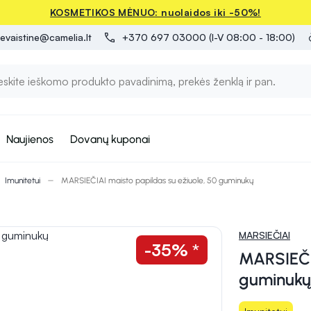
KOSMETIKOS MĖNUO: nuolaidos iki -50%!
evaistine@camelia.lt
+370 697 03000 (I-V 08:00 - 18:00)
Naujienos
Dovanų kuponai
Imunitetui
MARSIEČIAI maisto papildas su ežiuole, 50 guminukų
MARSIEČIAI
-35% *
MARSIEČIA
guminukų