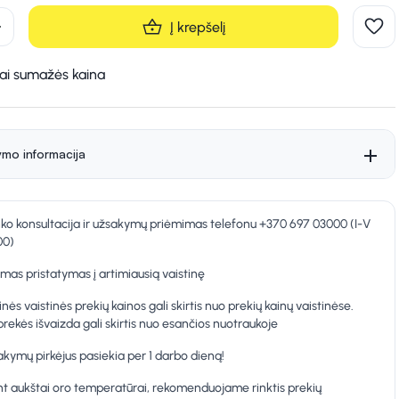
d
Į krepšelį
kai sumažės kaina
ymo informacija
nko konsultacija ir užsakymų priėmimas telefonu +370 697 03000 (I-V
00)
as pristatymas į artimiausią vaistinę
inės vaistinės prekių kainos gali skirtis nuo prekių kainų vaistinėse.
prekės išvaizda gali skirtis nuo esančios nuotraukoje
kymų pirkėjus pasiekia per 1 darbo dieną!
t aukštai oro temperatūrai, rekomenduojame rinktis prekių