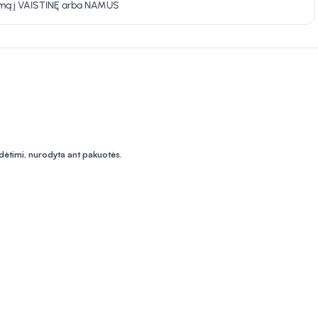
ymą į VAISTINĘ arba NAMUS
udėtimi, nurodyta ant pakuotės.