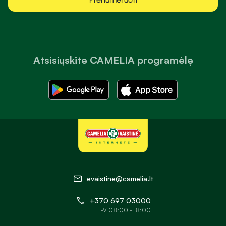
Atsisiųskite CAMELIA programėlę
evaistine@camelia.lt
+370 697 03000
I-V 08:00 - 18:00