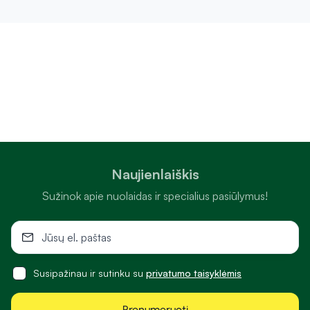
Naujienlaiškis
Sužinok apie nuolaidas ir specialius pasiūlymus!
Susipažinau ir sutinku su
privatumo taisyklėmis
Prenumeruoti