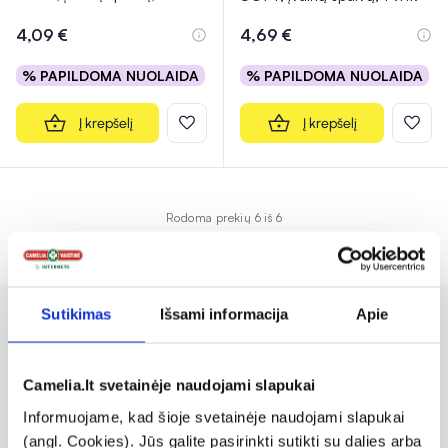
4,09 €
4,69 €
% PAPILDOMA NUOLAIDA
% PAPILDOMA NUOLAIDA
Į krepšelį
Į krepšelį
Rodoma prekių 6 iš 6
Sutikimas
Išsami informacija
Apie
WOOM burnos priežiūros priemonių prekių
ženklas siūlo platų produkcijos asortimentą
Camelia.lt svetainėje naudojami slapukai
burnos higienai ir sveikai šypsenai. WOOM
Informuojame, kad šioje svetainėje naudojami slapukai
produkcijoje rasite dantų šepetėlius, dantų
(angl. Cookies). Jūs galite pasirinkti sutikti su dalies arba