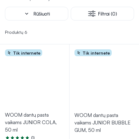
odos ir plaukų priežiūrą nuo pat ankstyvos vaikystės. Kitos
higienos priemonės, pavyzdžiui, drėgnos servetėlės ar
expand_more
Rūšiuoti
Filtrai (0)
specialūs kremai, skirti užtikrinti kasdienę higieną ir komfortą
tiek mamoms, tiek vaikams.
Produktų 6
Tik internete
Tik internete
WOOM dantų pasta
WOOM dantų pasta
vaikams JUNIOR COLA,
vaikams JUNIOR BUBBLE
50 ml
GUM, 50 ml
(1)