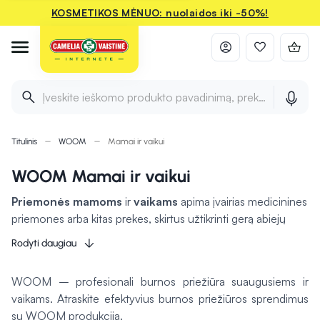
KOSMETIKOS MĖNUO: nuolaidos iki -50%!
Įveskite ieškomo produkto pavadinimą, prekės ženklą ir 
Titulinis
WOOM
Mamai ir vaikui
WOOM Mamai ir vaikui
Priemonės mamoms
ir
vaikams
apima įvairias medicinines
priemones arba kitas prekes, skirtus užtikrinti gerą abiejų
būklę. Maisto papildai, tokie kaip vitaminai ir mineralai,
gali
Rodyti daugiau
padėti palaikyti mamos energiją ir imunitetą
, ypač po
gimdymo, kai organizmas reikalauja papildomos paramos.
WOOM – profesionali burnos priežiūra suaugusiems ir
Vaikams skirti šampūnai ir kremai gaminami iš natūralių
vaikams. Atraskite efektyvius burnos priežiūros sprendimus
ingredientų, kad būtų švelnūs ir nealergizuotų, užtikrinant
su WOOM produkcija.