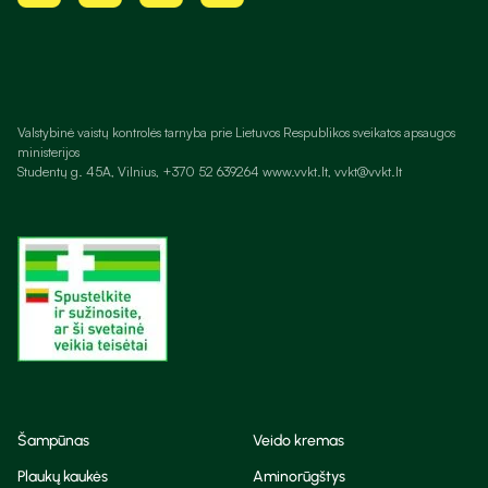
Valstybinė vaistų kontrolės tarnyba prie Lietuvos Respublikos sveikatos apsaugos
ministerijos
Studentų g. 45A, Vilnius, +370 52 639264 www.vvkt.lt, vvkt@vvkt.lt
Šampūnas
Veido kremas
Plaukų kaukės
Aminorūgštys