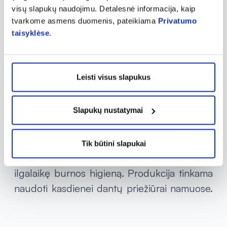
pastas suaugusiems ir vaikams, burnos
visų slapukų naudojimu. Detalesnė informacija, kaip
skalavimo skysčius. Prekių ženklo produkcija
tvarkome asmens duomenis, pateikiama
Privatumo
taisyklėse
.
išsiskiria ne tik moderniu dizainu, bet ir
kokybiškumu, patvirtintu odontologų.
WOOM produkcija gali padėti išvengti
Leisti visus slapukus
karieso, spręsti tokias problemas, kaip
jautrūs dantys, apnašų ir pigmentinių dėmių
Slapukų nustatymai
susidarymas dėl spalvotų gėrimų vartojimo
ar rūkymo, nemalonus burnos kvapas.
WOOM gaminiai pasižymi maloniu skoniu bei
Tik būtini slapukai
užtikrina maksimalią apsaugą, gaivumą ir
ilgalaikę burnos higieną. Produkcija tinkama
naudoti kasdienei dantų priežiūrai namuose.