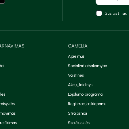
Susipažinau 
TARNAVIMAS
CAMELIA
Apie mus
dai
Socialinė atsakomybė
Vaistinės
s
Akcijų leidinys
lės
Lojalumo programa
aisyklės
Registracija skiepams
arnavimas
Straipsniai
reiškimas
Skaičiuoklės