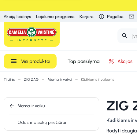
Akcijų leidinys
Lojalumo programa
Karjera
Pagalba
Visi produktai
Top pasiūlymai
Akcijos
Titulinis
ZIG ZAG
Mamai ir vaikui
Kūdikiams ir vaikams
ZIG 
Mamai ir vaikui
Kūdikiams
ir
Odos ir plaukų priežiūrai
kūdikių ir vyre
Rodyti daugia
efektyvią bu