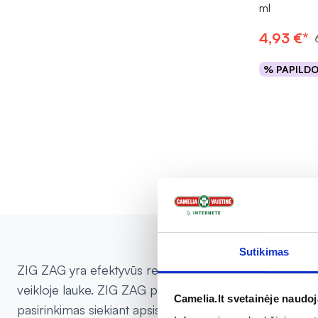
ml
4,93 €*
% PAPILD
Į kr
Sutikimas
ZIG ZAG yra efektyvūs repelentai, apsaugantys nuo erki
veikloje lauke. ZIG ZAG produktai užtikrina ilgalaikę 
Camelia.lt svetainėje naudo
pasirinkimas siekiant apsisaugoti nuo vabzdžių platinam