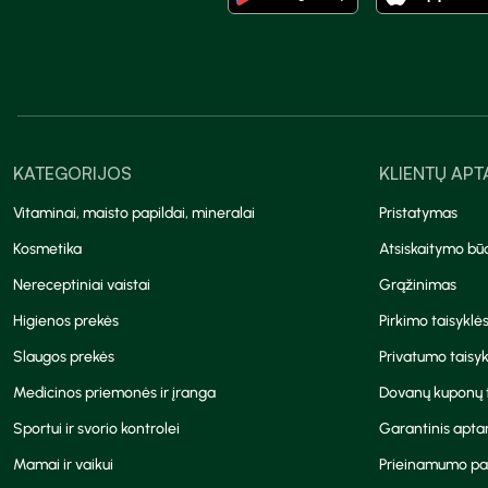
KATEGORIJOS
KLIENTŲ AP
Vitaminai, maisto papildai, mineralai
Pristatymas
Kosmetika
Atsiskaitymo bū
Nereceptiniai vaistai
Grąžinimas
Higienos prekės
Pirkimo taisyklė
Slaugos prekės
Privatumo taisyk
Medicinos priemonės ir įranga
Dovanų kuponų t
Sportui ir svorio kontrolei
Garantinis apt
Mamai ir vaikui
Prieinamumo pa