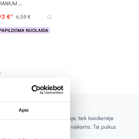
RANIUM
...
93 €*
6,58 €
PAPILDOMA NUOLAIDA
Į krepšelį
3
Apie
 tinkamos naudoti tiek gamtoje, tiek kasdienėje
odos. Tinka suaugusiesiems ir vaikams. Tai puikus