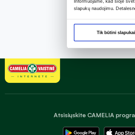
Informuojame, kad šioje sveta
slapukų naudojimu. Detalesn
Tik būtini slapukai
Atsisiųskite CAMELIA progr