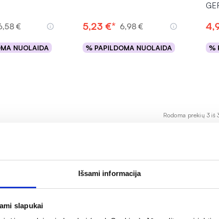
GE
5,23 €*
4,
6,58 €
6,98 €
OMA NUOLAIDA
% PAPILDOMA NUOLAIDA
% 
epšelį
Į krepšelį
Rodoma prekių 3 iš 
Išsami informacija
ų, uodų ir kitų įkandimus sukeliančių vabzdžių. Priemonės
apsaugą ir malonų kvapą, nepalikdami lipnumo pojūčio ant 
jami slapukai
ų ligų.