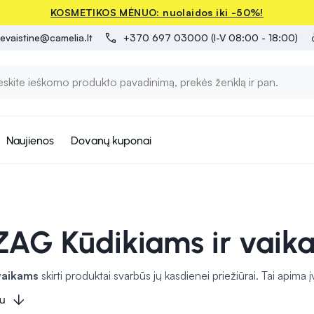
KOSMETIKOS MĖNUO: nuolaidos iki -50%!
evaistine@camelia.lt
+370 697 03000 (I-V 08:00 - 18:00)
Naujienos
Dovanų kuponai
ZAG Kūdikiams ir vaik
vaikams
skirti produktai svarbūs jų kasdienei priežiūrai. Tai apima į
snių vaikų odai, ir šampūnai, skirti palaikyti plaukus švarius ir sveik
u
rnos higieną
ir moko vaikus teisingai valyti dantis. Be to, yra ir 