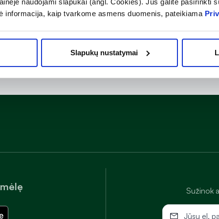
inėje naudojami slapukai (angl. Cookies). Jūs galite pasirinkti su
ė informacija, kaip tvarkome asmens duomenis, pateikiama
Pri
Slapukų nustatymai
L
amėlę
Sužinok a