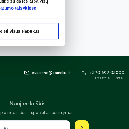
tikti su dalies arba visų
vatumo taisyklėse
.
eisti visus slapukus
evaistine@camelia.lt
+370 697 03000
I-V 08:00 - 18:00
Naujienlaiškis
pie nuolaidas ir specialius pasiūlymus!