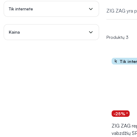
skubant. Šios 
Tik internete
ZIG ZAG yra pa
Kaina
Produktų 3
Tik inte
-25% *
ZIG ZAG re
vabzdžių S