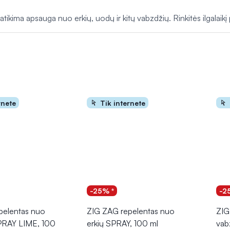
priemonės sukurtos atsižvelgiant į vaikų poreikius, tad yra švelnio
tikima apsauga nuo erkių, uodų ir kitų vabzdžių. Rinkitės ilgalaikį
rnete
Tik internete
-25% *
-2
pelentas nuo
ZIG ZAG repelentas nuo
ZIG
PRAY LIME, 100
erkių SPRAY, 100 ml
vab