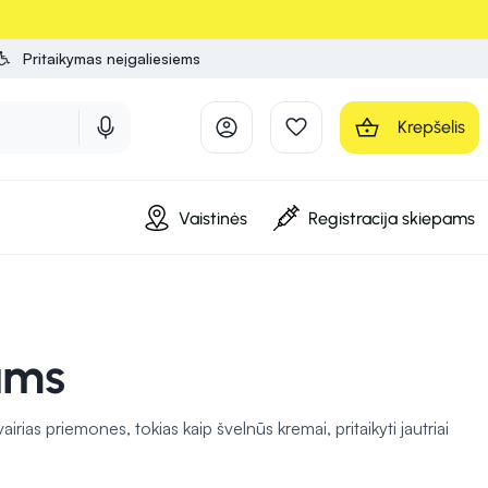
Pritaikymas neįgaliesiems
Krepšelis
Vaistinės
Registracija skiepams
ams
vairias priemones, tokias kaip švelnūs kremai, pritaikyti jautriai
us. Dantų šepetėliai, specialiai sukurti vaikams,
užtikrina
drėgnų servetėlių, palengvinančių higienos palaikymą keliaujant ar