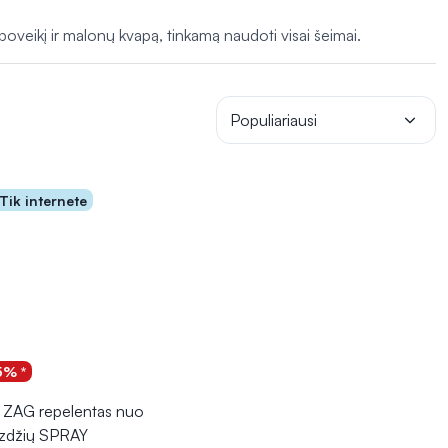
s, saugios ir veiksmingos, padedančios užtikrinti gerą higieną.
 poveikį ir malonų kvapą, tinkamą naudoti visai šeimai.
Populiariausi
Tik internete
5% *
 ZAG repelentas nuo
zdžių SPRAY