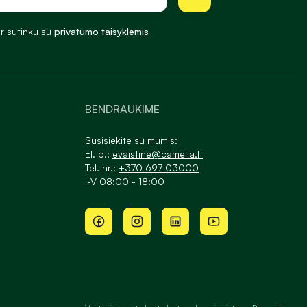
ir sutinku su
privatumo taisyklėmis
BENDRAUKIME
Susisiekite su mumis:
El. p.:
evaistine@camelia.lt
Tel. nr.:
+370 697 03000
I-V 08:00 - 18:00