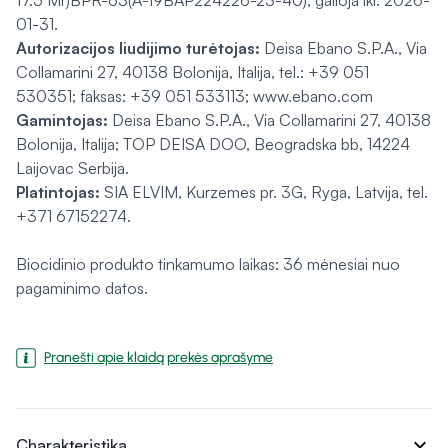
01-31.
Autorizacijos liudijimo turėtojas:
Deisa Ebano S.P.A., Via
Collamarini 27, 40138 Bolonija, Italija, tel.: +39 051
530351; faksas: +39 051 533113; www.ebano.com
Gamintojas:
Deisa Ebano S.P.A., Via Collamarini 27, 40138
Bolonija, Italija; TOP DEISA DOO, Beogradska bb, 14224
Laijovac Serbija.
Platintojas:
SIA ELVIM, Kurzemes pr. 3G, Ryga, Latvija, tel.
+371 67152274.
Biocidinio produkto tinkamumo laikas: 36 mėnesiai nuo
pagaminimo datos.
Pranešti apie klaidą prekės aprašyme
expand_more
Charakteristika