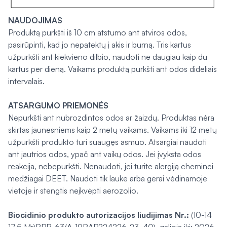
NAUDOJIMAS
Produktą purkšti iš 10 cm atstumo ant atviros odos,
pasirūpinti, kad jo nepatektų į akis ir burną. Tris kartus
užpurkšti ant kiekvieno dilbio, naudoti ne daugiau kaip du
kartus per dieną. Vaikams produktą purkšti ant odos dideliais
intervalais.
ATSARGUMO PRIEMONĖS
Nepurkšti ant nubrozdintos odos ar žaizdų. Produktas nėra
skirtas jaunesniems kaip 2 metų vaikams. Vaikams iki 12 metų
užpurkšti produkto turi suaugęs asmuo. Atsargiai naudoti
ant jautrios odos, ypač ant vaikų odos. Jei įvyksta odos
reakcija, nebepurkšti. Nenaudoti, jei turite alergiją cheminei
medžiagai DEET. Naudoti tik lauke arba gerai vėdinamoje
vietoje ir stengtis neįkvėpti aerozolio.
Biocidinio produkto autorizacijos liudijimas Nr.:
(10-14
17.5 Mr)BPR-63(A-19BAP224226-23-40), galioja iki: 2026-