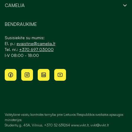
KLIENTŲ APTARNAVIMAS
CAMELIA
BENDRAUKIME
Susisiekite su mumis:
El. p.:
evaistine@camelia.lt
Tel. nr.:
+370 697 03000
I-V 08:00 - 18:00