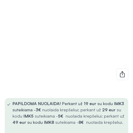
✓
PAPILDOMA NUOLAIDA!
Perkant už
19 eur
su kodu
IMK3
suteikiama -
3€
nuolaida krepšeliui; perkant už
29 eur
su
kodu
IMK5
suteikiama -
5€
nuolaida krepšeliui; perkant už
49 eur
su kodu
IMK8
suteikiama -
8€
nuolaida krepšeliui.