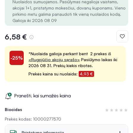
Nuolaidos sumuojamos. Pasiūlymas negalioja vaistams,
akcijai 1+1, pristatymo mokesčiui, dovanų kuponams. Vieno
pirkimo metu galima panaudoti tik vieną nuolaidos kodą.
Galioja iki 2026 08 09
6,58 €
*Nuolaida galioja perkant bent 2 prekes iš
-25%
<Rugpjūčio akcijų sąrašo>
Pasiūlymo laikas iki
2026 08 31. Prekių kiekis ribotas.
Prekės kaina su nuolaida:
4,93 €
Pranešti, kai sumažės kaina
Biocidas
Įvertinimas 0 i
Prekės kodas: 10000277570
Pristatymo informacija