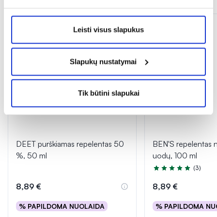
Leisti visus slapukus
Slapukų nustatymai
Tik būtini slapukai
DEET purškiamas repelentas 50
BEN'S repelentas n
%, 50 ml
uodų, 100 ml
(3)
Įvertinimas 5.0 iš 5
8,89 €
8,89 €
% PAPILDOMA NUOLAIDA
% PAPILDOMA NU