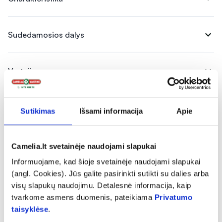
expand_more
Sudedamosios dalys
expand_more
Vartojimas
expand_more
Instrukcijos ir informacija
Sutikimas
Išsami informacija
Apie
expand_more
Atsiliepimai
Camelia.lt svetainėje naudojami slapukai
Informuojame, kad šioje svetainėje naudojami slapukai
(angl. Cookies). Jūs galite pasirinkti sutikti su dalies arba
visų slapukų naudojimu. Detalesnė informacija, kaip
tvarkome asmens duomenis, pateikiama
Privatumo
taisyklėse
.
Panašios prekės