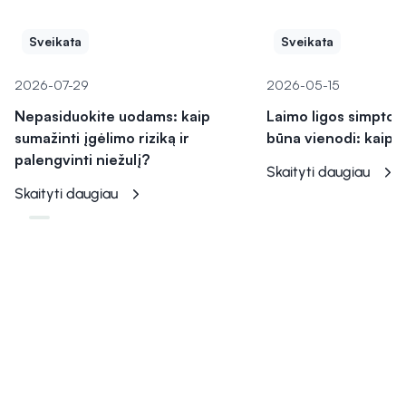
Susiję straipsniai
Sveikata
Sveikata
2026-07-29
2026-05-15
Nepasiduokite uodams: kaip
Laimo ligos simptom
sumažinti įgėlimo riziką ir
būna vienodi: kaip 
palengvinti niežulį?
Skaityti daugiau
Skaityti daugiau