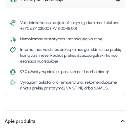
Vaistininko konsultacija ir užsakymų priėmimas telefonu
+370 697 03000 (I-V 8:00-18:00)
Nemokamas pristatymas į artimiausią vaistinę
Internetinės vaistinės prekių kainos gali skirtis nuo prekių
kainų vaistinėse. Realios prekės išvaizda gali skirtis nuo
esančios nuotraukoje
97% užsakymų pirkėjus pasiekia per 1 darbo dieną!
Vyraujant aukštai oro temperatūrai, rekomenduojame
rinktis prekių pristatymą į VAISTINĘ arba NAMUS
expand_more
Apie produktą