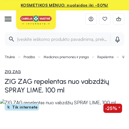
KOSMETIKOS MĖNUO: nuolaidos iki -50%!
Įveskite ieškomo produkto pavadinimą, prekės ženklą ir 
Titulinis
Pradžia
Medicinos priemonės ir įranga
Repelentai
Vabz
ZIG ZAG
ZIG ZAG repelentas nuo vabzdžių
SPRAY LIME, 100 ml
Tik internete
-25% *