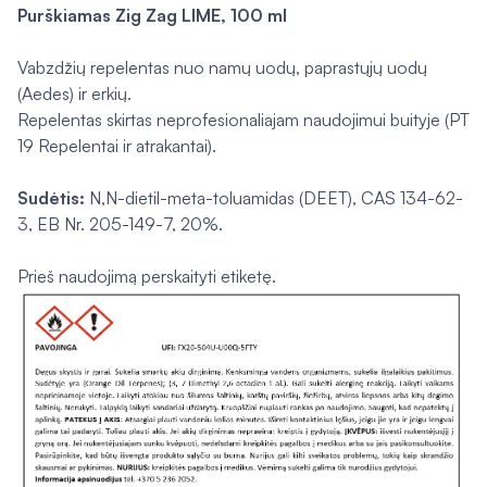
Purškiamas Zig Zag LIME, 100 ml
Vabzdžių repelentas nuo namų uodų, paprastųjų uodų
(Aedes) ir erkių.
Repelentas skirtas neprofesionaliajam naudojimui buityje (PT
19 Repelentai ir atrakantai).
Sudėtis:
N,N-dietil-meta-toluamidas (DEET), CAS 134-62-
3, EB Nr. 205-149-7, 20%.
Prieš naudojimą perskaityti etiketę.