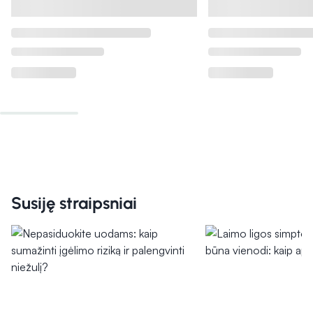
BEN'S repelentas nuo erkių ir
MOUSTICARE apyr
uodų, 100 ml
uodų, erkių, mašalų,
(3)
Įvertinimas 5.0 iš 5
8,89 €
7,89 €
% PAPILDOMA NUOLAIDA
% PAPILDOMA NU
Į krepšelį
Į krepšel