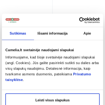
Sutikimas
Išsami informacija
Apie
Camelia.lt svetainėje naudojami slapukai
VALENTIS odos tirpalas
FREE aerozolis nuo
Informuojame, kad šioje svetainėje naudojami slapukai
BRILIANTINIS ŽALIASIS 10
vabzdžių, 50 ml
(angl. Cookies). Jūs galite pasirinkti sutikti su dalies arba
mg/ml, 10 ml
visų slapukų naudojimu. Detalesnė informacija, kaip
(2)
Įvertinimas 5.0 iš 5
tvarkome asmens duomenis, pateikiama
Privatumo
1,49 €
8,60 €
taisyklėse
.
% PAPILDOMA NUOLAIDA
% PAPILDOMA NUOLAIDA
Į krepšelį
Į krepšelį
Leisti visus slapukus