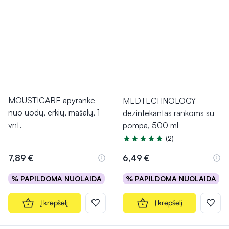
MOUSTICARE apyrankė
MEDTECHNOLOGY
nuo uodų, erkių, mašalų, 1
dezinfekantas rankoms su
vnt.
pompa, 500 ml
(2)
Įvertinimas 5.0 iš 5
7,89 €
6,49 €
% PAPILDOMA NUOLAIDA
% PAPILDOMA NUOLAIDA
Į krepšelį
Į krepšelį