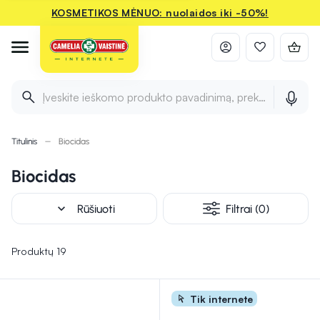
KOSMETIKOS MĖNUO: nuolaidos iki -50%!
Įveskite ieškomo produkto pavadinimą, prekės ženklą ir 
Titulinis
Biocidas
Biocidas
expand_more
Rūšiuoti
Filtrai (0)
Produktų 19
Tik internete