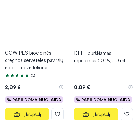
GOWIPES biocidinės
DEET purškiamas
drėgnos servetėlės paviršių
repelentas 50 %, 50 ml
ir odos dezinfekcijai
...
(5)
Įvertinimas 5.0 iš 5
2,89 €
8,89 €
% PAPILDOMA NUOLAIDA
% PAPILDOMA NUOLAIDA
Į krepšelį
Į krepšelį