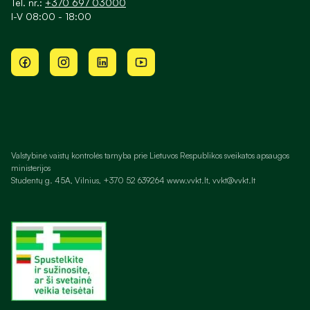
Tel. nr.:
+370 697 03000
I-V 08:00 - 18:00
Valstybinė vaistų kontrolės tarnyba prie Lietuvos Respublikos sveikatos apsaugos
ministerijos
Studentų g. 45A, Vilnius, +370 52 639264 www.vvkt.lt, vvkt@vvkt.lt