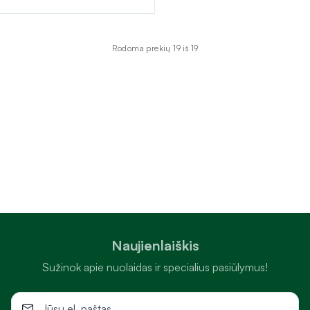
Rodoma prekių 19 iš 19
Naujienlaiškis
Sužinok apie nuolaidas ir specialius pasiūlymus!