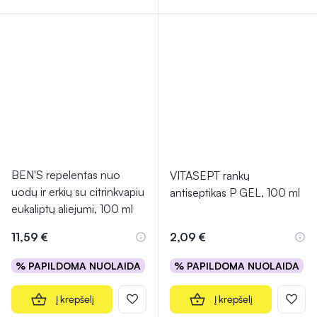
BEN'S repelentas nuo
VITASEPT rankų
uodų ir erkių su citrinkvapiu
antiseptikas P GEL, 100 ml
eukaliptų aliejumi, 100 ml
11,59 €
2,09 €
% PAPILDOMA NUOLAIDA
% PAPILDOMA NUOLAIDA
Į krepšelį
Į krepšelį