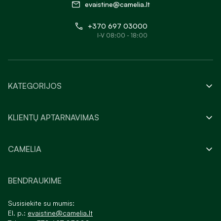
evaistine@camelia.lt
+370 697 03000
I-V 08:00 - 18:00
KATEGORIJOS
KLIENTŲ APTARNAVIMAS
CAMELIA
BENDRAUKIME
Susisiekite su mumis:
El. p.:
evaistine@camelia.lt