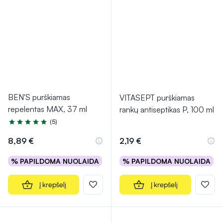
BEN'S purškiamas
VITASEPT purškiamas
repelentas MAX, 37 ml
rankų antiseptikas P, 100 ml
(5)
Įvertinimas 5.0 iš 5
8,89 €
2,19 €
% PAPILDOMA NUOLAIDA
% PAPILDOMA NUOLAIDA
Į krepšelį
Į krepšelį