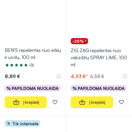
-25% *
BEN'S repelentas nuo erkių
ZIG ZAG repelentas nuo
ir uodų, 100 ml
vabzdžių SPRAY LIME, 100
ml
(3)
Įvertinimas 5.0 iš 5
8,89 €
4,93 €*
6,58 €
% PAPILDOMA NUOLAIDA
% PAPILDOMA NUOLAIDA
Į krepšelį
Į krepšelį
Tik internete