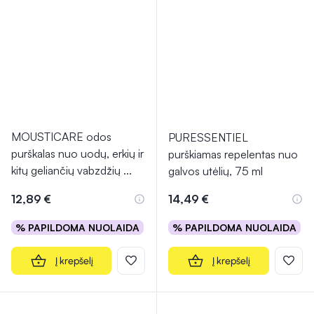
MOUSTICARE odos
PURESSENTIEL
purškalas nuo uodų, erkių ir
purškiamas repelentas nuo
kitų geliančių vabzdžių
...
galvos utėlių, 75 ml
12,89 €
14,49 €
% PAPILDOMA NUOLAIDA
% PAPILDOMA NUOLAIDA
Į krepšelį
Į krepšelį