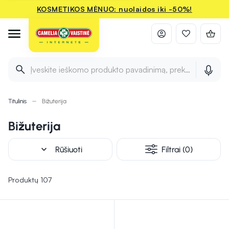
KOSMETIKOS MĖNUO: nuolaidos iki -50%!
Įveskite ieškomo produkto pavadinimą, prekės ženklą ir 
Titulinis
Bižuterija
Bižuterija
expand_more
Rūšiuoti
Filtrai (0)
Produktų 107