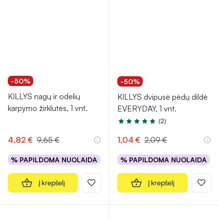
-50%
-50%
KILLYS nagų ir odelių
KILLYS dvipusė pėdų dildė
karpymo žirklutės, 1 vnt.
EVERYDAY, 1 vnt.
(2)
Įvertinimas 4.5 iš 5
4,82 €
9,65 €
1,04 €
2,09 €
% PAPILDOMA NUOLAIDA
% PAPILDOMA NUOLAIDA
Į krepšelį
Į krepšelį