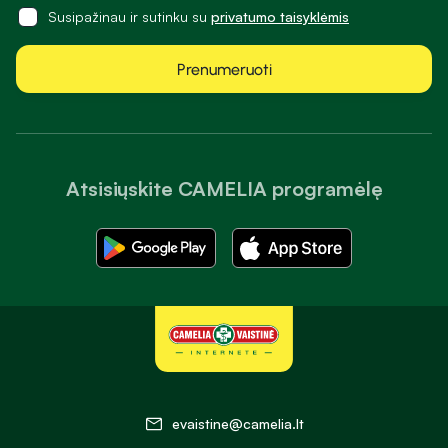
Susipažinau ir sutinku su
privatumo taisyklėmis
Prenumeruoti
Atsisiųskite CAMELIA programėlę
evaistine@camelia.lt