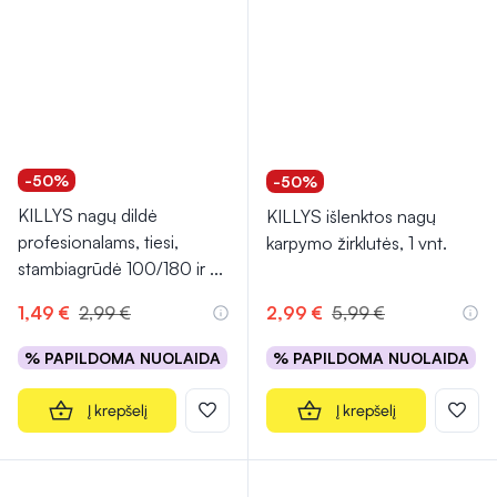
-50%
-50%
KILLYS nagų dildė
KILLYS išlenktos nagų
profesionalams, tiesi,
karpymo žirklutės, 1 vnt.
stambiagrūdė 100/180 ir
...
1,49 €
2,99 €
2,99 €
5,99 €
% PAPILDOMA NUOLAIDA
% PAPILDOMA NUOLAIDA
Į krepšelį
Į krepšelį