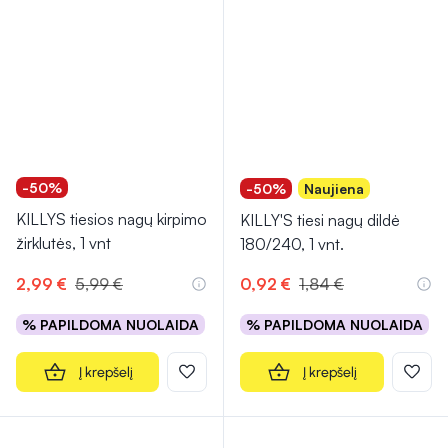
-50%
-50%
Naujiena
KILLYS tiesios nagų kirpimo
KILLY'S tiesi nagų dildė
žirklutės, 1 vnt
180/240, 1 vnt.
2,99 €
5,99 €
0,92 €
1,84 €
% PAPILDOMA NUOLAIDA
% PAPILDOMA NUOLAIDA
Į krepšelį
Į krepšelį