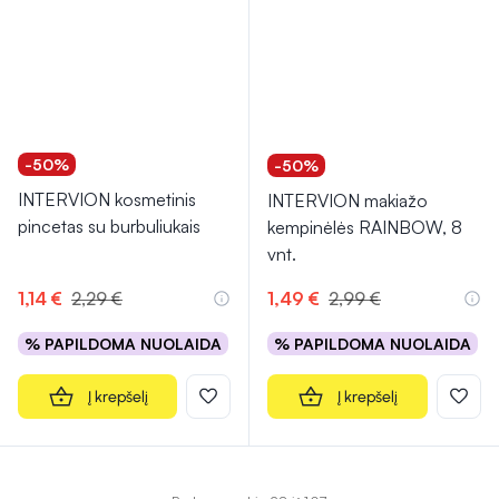
-50%
-50%
INTERVION kosmetinis
INTERVION makiažo
pincetas su burbuliukais
kempinėlės RAINBOW, 8
vnt.
1,14 €
2,29 €
1,49 €
2,99 €
% PAPILDOMA NUOLAIDA
% PAPILDOMA NUOLAIDA
Į krepšelį
Į krepšelį