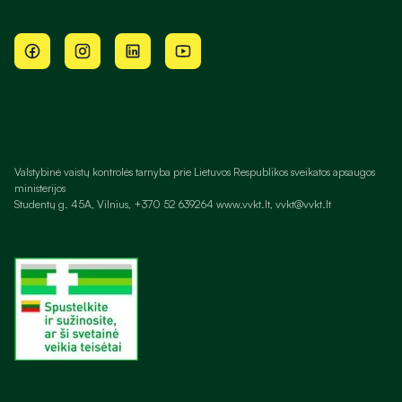
Valstybinė vaistų kontrolės tarnyba prie Lietuvos Respublikos sveikatos apsaugos
ministerijos
Studentų g. 45A, Vilnius, +370 52 639264 www.vvkt.lt, vvkt@vvkt.lt