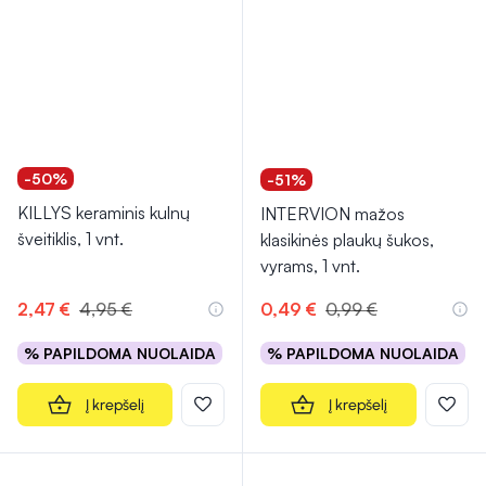
-50%
-51%
KILLYS keraminis kulnų
INTERVION mažos
šveitiklis, 1 vnt.
klasikinės plaukų šukos,
vyrams, 1 vnt.
2,47 €
4,95 €
0,49 €
0,99 €
% PAPILDOMA NUOLAIDA
% PAPILDOMA NUOLAIDA
Į krepšelį
Į krepšelį