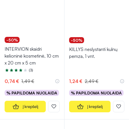
-50%
-50%
INTERVION skaidri
KILLYS neslystanti kulnų
kelioninė kosmetinė, 10 cm
pemza, 1 vnt.
x 20 cm x 5 cm
(3)
Įvertinimas 4.3 iš 5
0,74 €
1,49 €
1,24 €
2,49 €
% PAPILDOMA NUOLAIDA
% PAPILDOMA NUOLAIDA
Į krepšelį
Į krepšelį