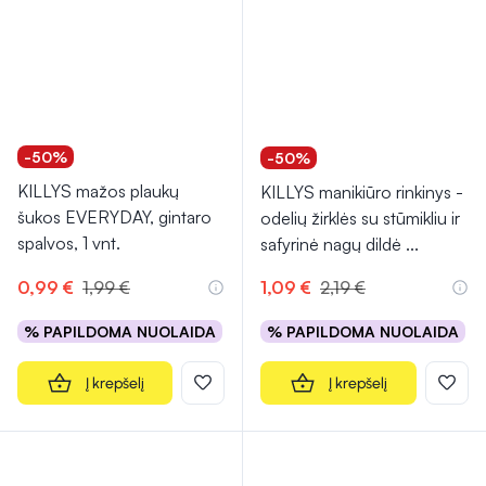
-50%
-50%
KILLYS mažos plaukų
KILLYS manikiūro rinkinys -
šukos EVERYDAY, gintaro
odelių žirklės su stūmikliu ir
spalvos, 1 vnt.
safyrinė nagų dildė
...
0,99 €
1,99 €
1,09 €
2,19 €
% PAPILDOMA NUOLAIDA
% PAPILDOMA NUOLAIDA
Į krepšelį
Į krepšelį