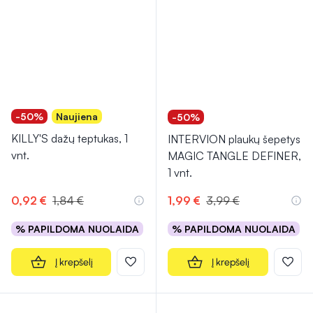
-50%
Naujiena
-50%
KILLY'S dažų teptukas, 1
INTERVION plaukų šepetys
vnt.
MAGIC TANGLE DEFINER,
1 vnt.
0,92 €
1,84 €
1,99 €
3,99 €
% PAPILDOMA NUOLAIDA
% PAPILDOMA NUOLAIDA
Į krepšelį
Į krepšelį