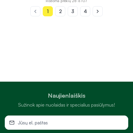
Rodoma prekių 28 iš 107
1
2
3
4
Naujienlaiškis
Sužinok apie nuolaidas ir specialius pasiūlymus!