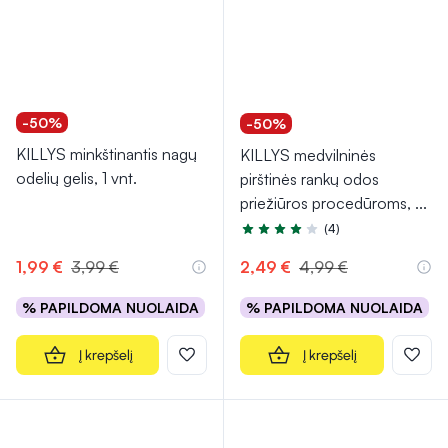
-50%
-50%
KILLYS minkštinantis nagų
KILLYS medvilninės
odelių gelis, 1 vnt.
pirštinės rankų odos
priežiūros procedūroms,
...
(4)
Įvertinimas 4.0 iš 5
1,99 €
3,99 €
2,49 €
4,99 €
% PAPILDOMA NUOLAIDA
% PAPILDOMA NUOLAIDA
Į krepšelį
Į krepšelį