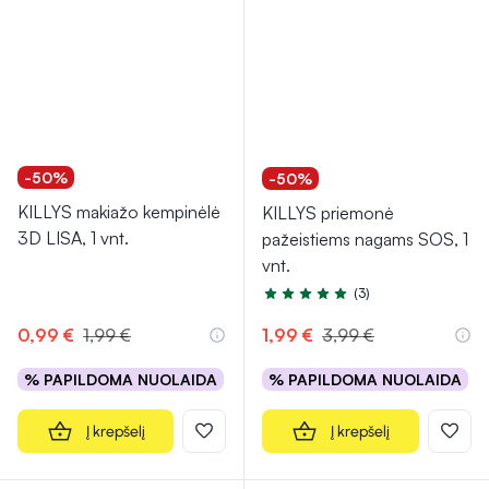
-50%
-50%
KILLYS makiažo kempinėlė
KILLYS priemonė
3D LISA, 1 vnt.
pažeistiems nagams SOS, 1
vnt.
(3)
Įvertinimas 4.7 iš 5
0,99 €
1,99 €
1,99 €
3,99 €
% PAPILDOMA NUOLAIDA
% PAPILDOMA NUOLAIDA
Į krepšelį
Į krepšelį