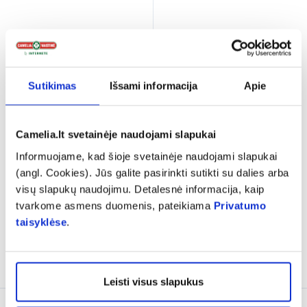
Sutikimas
Išsami informacija
Apie
-50%
-50%
KILLYS nagų dildė
KILLYS nagų lakas 5IN1, 1
Camelia.lt svetainėje naudojami slapukai
profesionalams, bananas:
vnt.
stambiagrūdė 320/240
...
Informuojame, kad šioje svetainėje naudojami slapukai
(1)
(angl. Cookies). Jūs galite pasirinkti sutikti su dalies arba
Įvertinimas 5.0 iš 5
visų slapukų naudojimu. Detalesnė informacija, kaip
1,74 €
3,49 €
1,99 €
3,99 €
tvarkome asmens duomenis, pateikiama
Privatumo
taisyklėse
.
% PAPILDOMA NUOLAIDA
% PAPILDOMA NUOLAIDA
Į krepšelį
Į krepšelį
Leisti visus slapukus