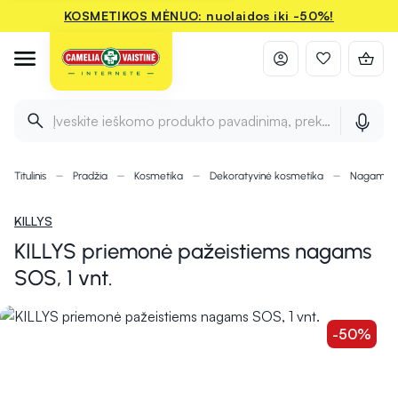
KOSMETIKOS MĖNUO: nuolaidos iki -50%!
Įveskite ieškomo produkto pavadinimą, prekės ženklą ir 
Titulinis
Pradžia
Kosmetika
Dekoratyvinė kosmetika
Nagams
KILLYS
KILLYS priemonė pažeistiems nagams
SOS, 1 vnt.
-50%