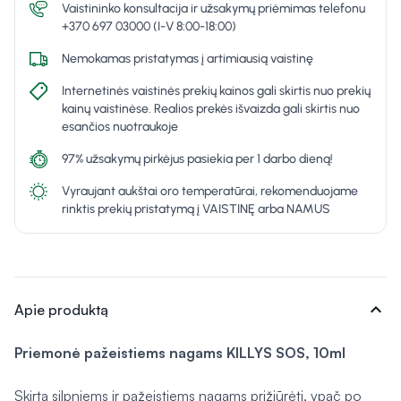
Vaistininko konsultacija ir užsakymų priėmimas telefonu
+370 697 03000 (I-V 8:00-18:00)
Nemokamas pristatymas į artimiausią vaistinę
Internetinės vaistinės prekių kainos gali skirtis nuo prekių
kainų vaistinėse. Realios prekės išvaizda gali skirtis nuo
esančios nuotraukoje
97% užsakymų pirkėjus pasiekia per 1 darbo dieną!
Vyraujant aukštai oro temperatūrai, rekomenduojame
rinktis prekių pristatymą į VAISTINĘ arba NAMUS
expand_more
Apie produktą
Priemonė pažeistiems nagams KILLYS SOS, 10ml
Skirta silpniems ir pažeistiems nagams prižiūrėti, ypač po