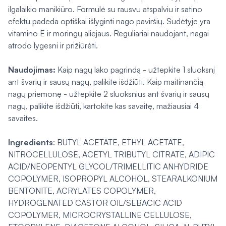
ilgalaikio manikiūro. Formulė su rausvu atspalviu ir satino
efektu padeda optiškai išlyginti nago paviršių. Sudėtyje yra
vitamino E ir moringų aliejaus. Reguliariai naudojant, nagai
atrodo lygesni ir prižiūrėti.
Naudojimas:
Kaip nagų lako pagrindą - užtepkite 1 sluoksnį
ant švarių ir sausų nagų, palikite išdžiūti. Kaip maitinančią
nagų priemonę - užtepkite 2 sluoksnius ant švarių ir sausų
nagų, palikite išdžiūti, kartokite kas savaitę, mažiausiai 4
savaites.
Ingredients
: BUTYL ACETATE, ETHYL ACETATE,
NITROCELLULOSE, ACETYL TRIBUTYL CITRATE, ADIPIC
ACID/NEOPENTYL GLYCOL/TRIMELLITIC ANHYDRIDE
COPOLYMER, ISOPROPYL ALCOHOL, STEARALKONIUM
BENTONITE, ACRYLATES COPOLYMER,
HYDROGENATED CASTOR OIL/SEBACIC ACID
COPOLYMER, MICROCRYSTALLINE CELLULOSE,