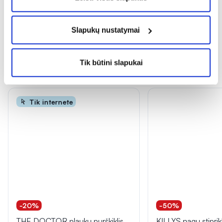
Slapukų nustatymai
Tik būtini slapukai
Dažnai perkama kartu
Tik internete
-20%
-50%
THE DOCTOR plaukų purškiklis
KILLYS nagų stipri