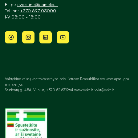
El. p.:
evaistine@camelia.lt
Tel. nr.:
+370 697 03000
I-V 08:00 - 18:00
Valstybinė vaistų kontrolės tarnyba prie Lietuvos Respublikos sveikatos apsaugos
ministerijos
Studentų g. 45A, Vilnius, +370 52 639264 www.vvkt.lt, vvkt@vvkt.lt