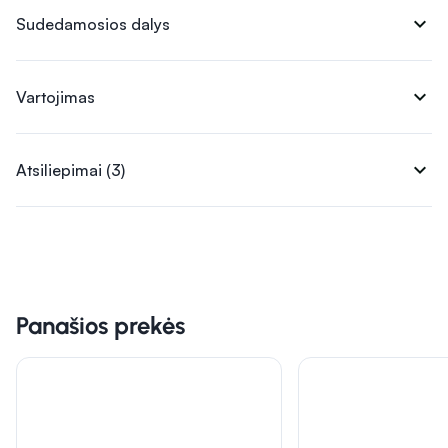
expand_more
Sudedamosios dalys
expand_more
Vartojimas
expand_more
Atsiliepimai (3)
Panašios prekės