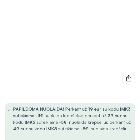
✓
PAPILDOMA NUOLAIDA!
Perkant už
19 eur
su kodu
IMK3
suteikiama -
3€
nuolaida krepšeliui; perkant už
29 eur
su
kodu
IMK5
suteikiama -
5€
nuolaida krepšeliui; perkant už
49 eur
su kodu
IMK8
suteikiama -
8€
nuolaida krepšeliui.