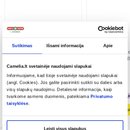
-50%
-50%
Sutikimas
Išsami informacija
Apie
DELIA nagų gelis odelių šalinimui
DELIA nagų kondic
CUTICLE GEL REMOVER, 11 ml
STRONG NAILS, 11
Camelia.lt svetainėje naudojami slapukai
(1)
Informuojame, kad šioje svetainėje naudojami slapukai
Įvertinimas 5.0 iš 5
(angl. Cookies). Jūs galite pasirinkti sutikti su dalies arba
1,62 €
3,25 €
1,74 €
3,49 €
visų slapukų naudojimu. Detalesnė informacija, kaip
% PAPILDOMA NUOLAIDA
% PAPILDOMA NU
tvarkome asmens duomenis, pateikiama
Privatumo
taisyklėse
.
Į krepšelį
Į krepšel
Leisti visus slapukus