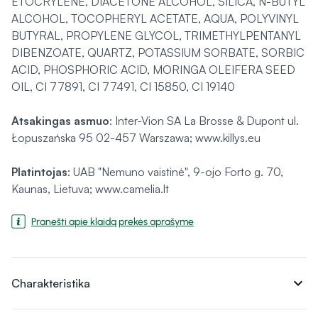
ETOCRYLENE, DIACETONE ALCOHOL, SILICA, N-BUTYL
ALCOHOL, TOCOPHERYL ACETATE, AQUA, POLYVINYL
BUTYRAL, PROPYLENE GLYCOL, TRIMETHYLPENTANYL
DIBENZOATE, QUARTZ, POTASSIUM SORBATE, SORBIC
ACID, PHOSPHORIC ACID, MORINGA OLEIFERA SEED
OIL, CI 77891, CI 77491, CI 15850, CI 19140
Atsakingas asmuo
: Inter-Vion SA La Brosse & Dupont ul.
Łopuszańska 95 02-457 Warszawa; www.killys.eu
Platintojas
: UAB "Nemuno vaistinė", 9-ojo Forto g. 70,
Kaunas, Lietuva; www.camelia.lt
Pranešti apie klaidą prekės aprašyme
expand_more
Charakteristika