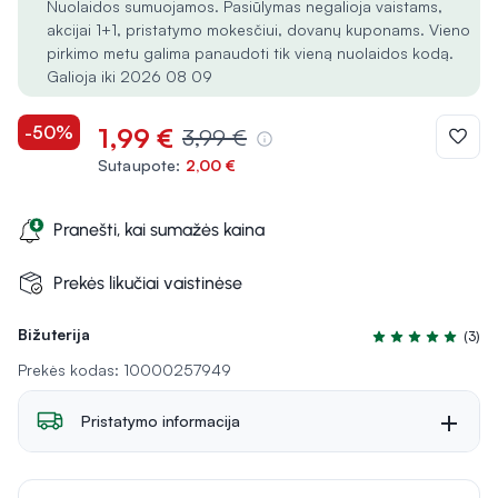
Nuolaidos sumuojamos. Pasiūlymas negalioja vaistams,
akcijai 1+1, pristatymo mokesčiui, dovanų kuponams. Vieno
pirkimo metu galima panaudoti tik vieną nuolaidos kodą.
Galioja iki 2026 08 09
-50%
1,99 €
3,99 €
Sutaupote:
2,00 €
Pranešti, kai sumažės kaina
Prekės likučiai vaistinėse
Bižuterija
(3)
Įvertinimas 4.7 iš
Prekės kodas: 10000257949
Pristatymo informacija