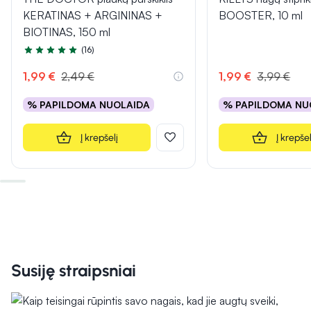
KERATINAS + ARGININAS +
BOOSTER, 10 ml
BIOTINAS, 150 ml
(16)
Įvertinimas 4.7 iš 5
1,99 €
2,49 €
1,99 €
3,99 €
% PAPILDOMA NUOLAIDA
% PAPILDOMA NU
Į krepšelį
Į krepšel
Susiję straipsniai