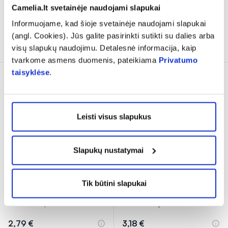
Camelia.lt svetainėje naudojami slapukai
% PAPILDOMA NUOLAIDA
% PAPILDOMA NUOLAIDA
Informuojame, kad šioje svetainėje naudojami slapukai
(angl. Cookies). Jūs galite pasirinkti sutikti su dalies arba
Į krepšelį
Į krepšelį
visų slapukų naudojimu. Detalesnė informacija, kaip
tvarkome asmens duomenis, pateikiama
Privatumo
taisyklėse
.
Leisti visus slapukus
Slapukų nustatymai
ŠVENČIONIŲ
ŠVENČIONIŲ
Tik būtini slapukai
VAISTAŽOLĖS žolelių
VAISTAŽOLĖS žolelių
arbata kvėpavimo
...
arbata kvėpavimo
...
2,79 €
3,18 €