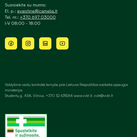
Susisiekite su mumis:
El. p.:
evaistine@camelia.lt
Tel. nr.:
+370 697 03000
I-V 08:00 - 18:00
Valstybinė vaistų kontrolės tarnyba prie Lietuvos Respublikos sveikatos apsaugos
ministerijos
Studentų g. 45A, Vilnius, +370 52 639264 www.vvkt.lt, vvkt@vvkt.lt