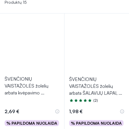
sistemai. Arbatos imunitetui stiprinti užtikrina natūralią jūsų
Produktų 15
organizmo gynybą.
ŠVENČIONIŲ
ŠVENČIONIŲ
VAISTAŽOLĖS žolelių
VAISTAŽOLĖS žolelių
arbata kvėpavimo
...
arbata ŠALAVIJŲ LAPAI,
...
(2)
Įvertinimas 5.0 iš 5
2,69 €
1,98 €
% PAPILDOMA NUOLAIDA
% PAPILDOMA NUOLAIDA