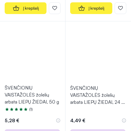
Į krepšelį
Į krepšelį
ŠVENČIONIŲ
ŠVENČIONIŲ
VAISTAŽOLĖS žolelių
VAISTAŽOLĖS žolelių
arbata LIEPŲ ŽIEDAI, 50 g
arbata LIEPŲ ŽIEDAI, 24
...
(1)
Įvertinimas 5.0 iš 5
5,28 €
4,49 €