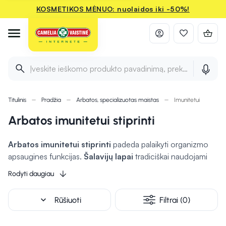
KOSMETIKOS MĖNUO: nuolaidos iki -50%!
Įveskite ieškomo produkto pavadinimą, prekės ženklą ir 
Titulinis
Pradžia
Arbatos, specializuotas maistas
Imunitetui
Arbatos imunitetui stiprinti
Arbatos imunitetui stiprinti
padeda palaikyti organizmo
apsaugines funkcijas.
Šalavijų lapai
tradiciškai naudojami
kvėpavimo takų apsaugai ir imuninės sistemos stiprinimui.
Rodyti daugiau
Arbata su anyžių vaisiais
prisideda prie atsparumo
kvėpavimo takų būklės gerinimo. Nakčiai skirta arbata su
expand_more
Rūšiuoti
Filtrai (0)
liepų žiedais, vaistine melisa ir vaistinėmis ramunėmis ramina
organizmą, skatindama poilsį, kuris svarbus stipriai imuninei