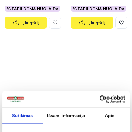
% PAPILDOMA NUOLAIDA
% PAPILDOMA NUOLAIDA
Į krepšelį
Į krepšelį
ŠVENČIONIŲ
ŠVENČIONIŲ
VAISTAŽOLĖS žolelių
VAISTAŽOLĖS žolelių
Sutikimas
Išsami informacija
Apie
arbata kvėpavimo
...
arbata kvėpavimo
...
2,69 €
2,88 €