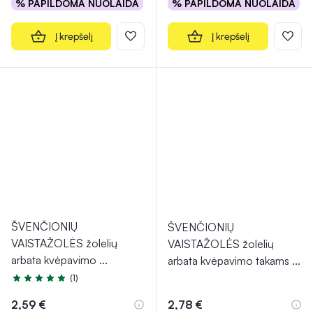
% PAPILDOMA NUOLAIDA
% PAPILDOMA NUOLAIDA
Į krepšelį
Į krepšelį
ŠVENČIONIŲ
ŠVENČIONIŲ
VAISTAŽOLĖS žolelių
VAISTAŽOLĖS žolelių
arbata kvėpavimo
...
arbata kvėpavimo takams
...
(1)
Įvertinimas 5.0 iš 5
2,59 €
2,78 €