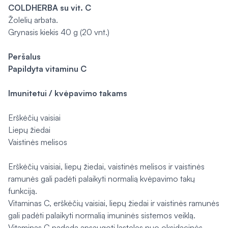
COLDHERBA su vit. C
Žolelių arbata.
Grynasis kiekis 40 g (20 vnt.)
Peršalus
Papildyta vitaminu C
Imunitetui / kvėpavimo takams
Erškėčių vaisiai
Liepų žiedai
Vaistinės melisos
Erškėčių vaisiai, liepų žiedai, vaistinės melisos ir vaistinės
ramunės gali padėti palaikyti normalią kvėpavimo takų
funkciją.
Vitaminas C, erškėčių vaisiai, liepų žiedai ir vaistinės ramunės
gali padėti palaikyti normalią imuninės sistemos veiklą.
Vitaminas C padeda apsaugoti ląsteles nuo oksidacinės