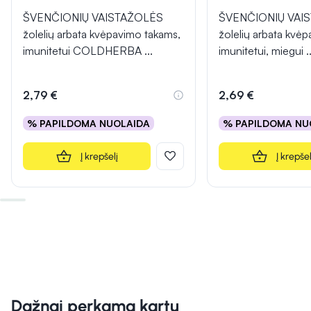
ŠVENČIONIŲ VAISTAŽOLĖS
ŠVENČIONIŲ VAI
žolelių arbata kvėpavimo takams,
žolelių arbata kvė
imunitetui COLDHERBA
...
imunitetui, miegui
..
2,79 €
2,69 €
% PAPILDOMA NUOLAIDA
% PAPILDOMA NU
Į krepšelį
Į krepšel
Dažnai perkama kartu