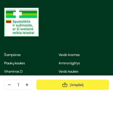
Šampūnas
Veido kremas
Plaukų kaukės
Aminorūgštys
Vitaminas D
Veido kaukės
Korėjietiška kosmetika
Eteriniai aliejai
remove
add
Į krepšelį
Dezodorantas
BB ir CC kremas
Visos teisės saugomos
Privatumo taisyklės
Slapukų politika