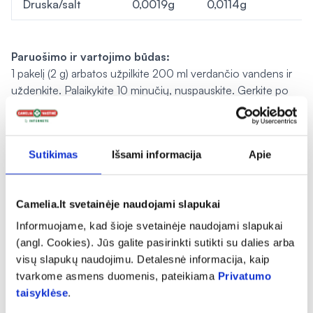
Druska/salt
0,0019g
0,0114g
Paruošimo ir vartojimo būdas:
1 pakelį (2 g) arbatos užpilkite 200 ml verdančio vandens ir
uždenkite. Palaikykite 10 minučių, nuspauskite. Gerkite po
stiklinę arbatos 3 kartus per dieną.
Įspėjimai:
Sutikimas
Išsami informacija
Apie
Svarbu įvairi ir subalansuota mityba bei sveikas gyvenimo
būdas. Nevartoti asmenims, jautriems arbatos
sudedamosioms dalims.
Camelia.lt svetainėje naudojami slapukai
Laikymo sąlygos:
Informuojame, kad šioje svetainėje naudojami slapukai
Laikyti sausoje, gerai vėdinamoje patalpoje.
(angl. Cookies). Jūs galite pasirinkti sutikti su dalies arba
visų slapukų naudojimu. Detalesnė informacija, kaip
Gamintojas ir platintojas:
tvarkome asmens duomenis, pateikiama
Privatumo
Pagaminta pagal UAB ACORUS CALAMUS užsakymą
taisyklėse
.
Švenčionių vaistažolių fabrike.