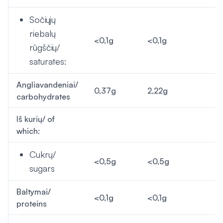
Sočiųjų
riebalų
<0,1g
<0,1g
rūgščių/
saturates:
Angliavandeniai/
0,37g
2,22g
carbohydrates
Iš kurių/ of
which:
Cukrų/
<0,5g
<0,5g
sugars
Baltymai/
<0,1g
<0,1g
proteins