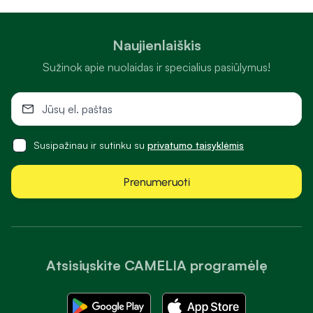
Naujienlaiškis
Sužinok apie nuolaidas ir specialius pasiūlymus!
Susipažinau ir sutinku su
privatumo taisyklėmis
Prenumeruoti
Atsisiųskite CAMELIA programėlę