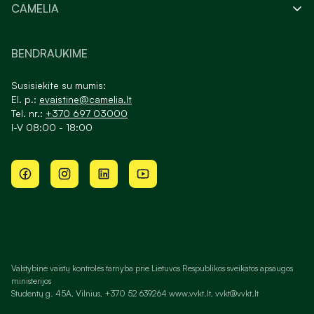
CAMELIA
BENDRAUKIME
Susisiekite su mumis:
El. p.:
evaistine@camelia.lt
Tel. nr.:
+370 697 03000
I-V 08:00 - 18:00
Valstybinė vaistų kontrolės tarnyba prie Lietuvos Respublikos sveikatos apsaugos
ministerijos
Studentų g. 45A, Vilnius, +370 52 639264 www.vvkt.lt, vvkt@vvkt.lt