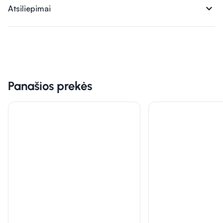
expand_more
Atsiliepimai
Panašios prekės