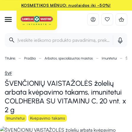
KOSMETIKOS MĖNUO: nuolaidos iki -50%!
Įveskite ieškomo produkto pavadinimą, prekės ženklą ir 
Titulinis
Pradžia
Arbatos, specializuotas maistas
Imunitetui
ŠVE
ŠVF
ŠVENČIONIŲ VAISTAŽOLĖS žolelių
arbata kvėpavimo takams, imunitetui
COLDHERBA SU VITAMINU C, 20 vnt. x
2 g
Imunitetui
Kvėpavimo takams