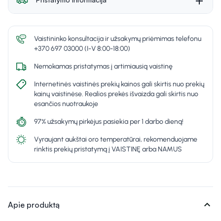
Vaistininko konsultacija ir užsakymų priėmimas telefonu
+370 697 03000 (I-V 8:00-18:00)
Nemokamas pristatymas į artimiausią vaistinę
Internetinės vaistinės prekių kainos gali skirtis nuo prekių
kainų vaistinėse. Realios prekės išvaizda gali skirtis nuo
esančios nuotraukoje
97% užsakymų pirkėjus pasiekia per 1 darbo dieną!
Vyraujant aukštai oro temperatūrai, rekomenduojame
rinktis prekių pristatymą į VAISTINĘ arba NAMUS
expand_more
Apie produktą