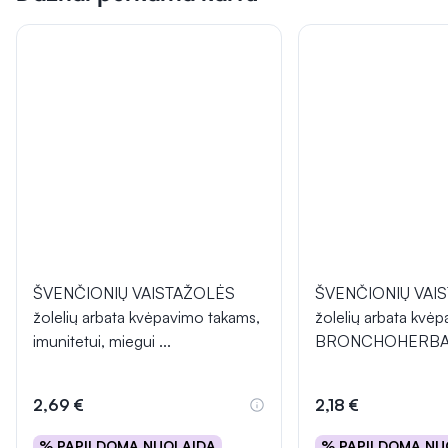
ŠVENČIONIŲ VAISTAŽOLĖS
ŠVENČIONIŲ VAI
žolelių arbata kvėpavimo takams,
žolelių arbata kvė
imunitetui, miegui
...
BRONCHOHERBA
2,69 €
2,18 €
% PAPILDOMA NUOLAIDA
% PAPILDOMA NU