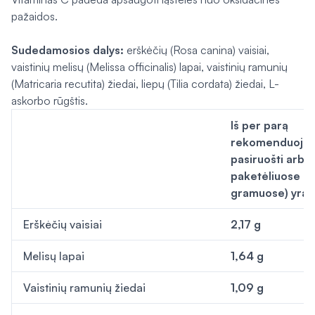
pažaidos.
Sudedamosios dalys:
erškėčių (
Rosa canina
) vaisiai,
vaistinių melisų (
Melissa officinalis
) lapai, vaistinių ramunių
(Matricaria recutita)
žiedai, liepų (
Tilia cordata
) žiedai, L-
askorbo rūgštis.
Iš per parą
rekomenduoja
pasiruošti arba
paketėliuose (6
gramuose) yra
Erškėčių vaisiai
2,17 g
Melisų lapai
1,64 g
Vaistini
ų r
amun
ių žiedai
1,09 g