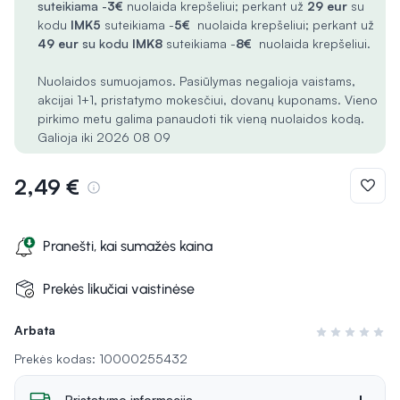
suteikiama -
3€
nuolaida krepšeliui; perkant už
29 eur
su
kodu
IMK5
suteikiama -
5€
nuolaida krepšeliui; perkant už
49 eur
su kodu
IMK8
suteikiama -
8€
nuolaida krepšeliui.
Nuolaidos sumuojamos. Pasiūlymas negalioja vaistams,
akcijai 1+1, pristatymo mokesčiui, dovanų kuponams. Vieno
pirkimo metu galima panaudoti tik vieną nuolaidos kodą.
Galioja iki 2026 08 09
2,49 €
Pranešti, kai sumažės kaina
Prekės likučiai vaistinėse
Arbata
Įvertinimas 0 i
Prekės kodas: 10000255432
Pristatymo informacija