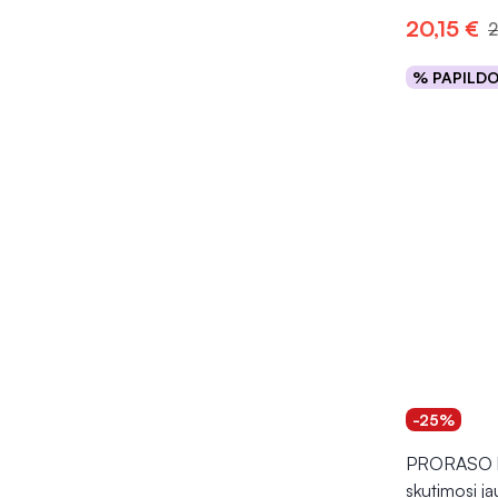
20,15 €
2
% PAPILD
Į kr
-25%
PRORASO b
skutimosi jau