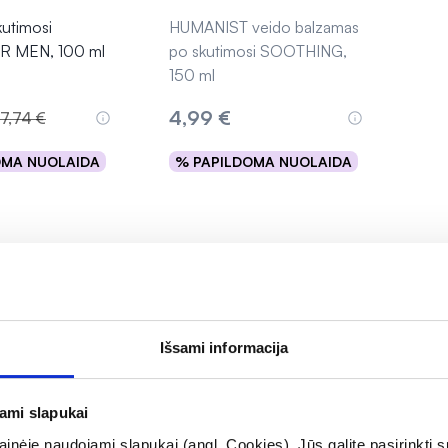
utimosi
HUMANIST veido balzamas
OR MEN, 100 ml
po skutimosi SOOTHING,
150 ml
4,99 €
17,74 €
OMA NUOLAIDA
% PAPILDOMA NUOLAIDA
epšelį
Išparduota
Rodoma prekių 10 iš 
Išsami informacija
jami slapukai
inėje naudojami slapukai (angl. Cookies). Jūs galite pasirinkti su