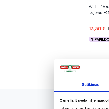
WELEDA sk
losjonas F
13,30 €
% PAPILD
Į kr
Sutikimas
Camelia.lt svetainėje naudo
Informuojame, kad šioje sveta