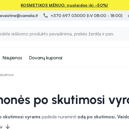
KOSMETIKOS MĖNUO: nuolaidos iki -50%!
evaistine@camelia.lt
+370 697 03000 (I-V 08:00 - 18:00)
Naujienos
Dovanų kuponai
skutimosi
monės po skutimosi vy
 skutimosi
vyrams
padeda nuraminti
odą po skutimosi.
Veido
ti paraudimo.
Veido kremai
papildomai drėkina ir apsaugo nuo i
u