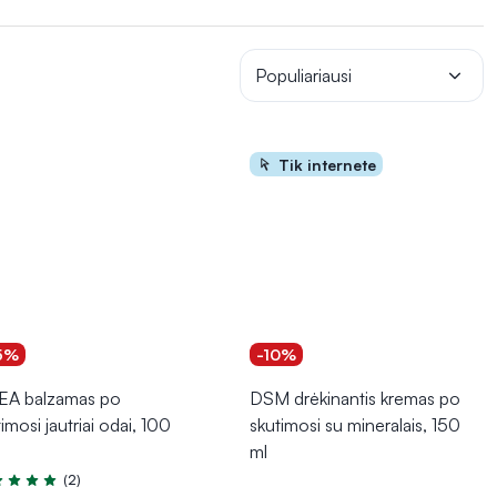
rus tinkamų priemonių naudojimas padeda palaikyti
normalią
Populiariausi
Tik internete
5%
-10%
EA balzamas po
DSM drėkinantis kremas po
imosi jautriai odai, 100
skutimosi su mineralais, 150
ml
(2)
tinimas 5.0 iš 5