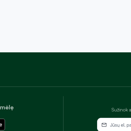
amėlę
Sužinok a