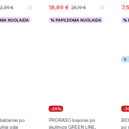
18,89 €
7,
2,39 €
25,19 €
OMA NUOLAIDA
% PAPILDOMA NUOLAIDA
% 
epšelį
Į krepšelį
-25%
-3
alzamas po
PRORASO losjonas po
BIO
triai odai
skutimosi GREEN LINE,
po 