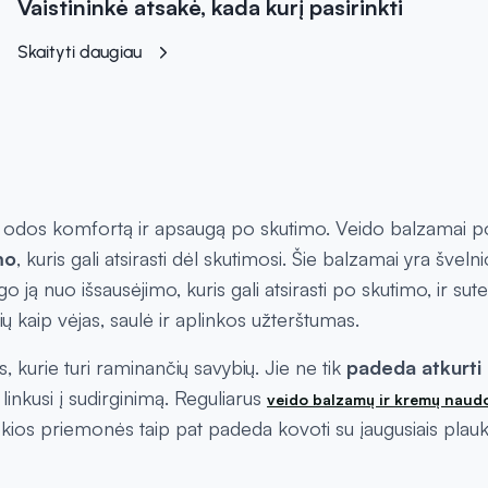
Vaistininkė atsakė, kada kurį pasirinkti
Skaityti daugiau
nti odos komfortą ir apsaugą po skutimo. Veido balzamai p
mo
, kuris gali atsirasti dėl skutimosi. Šie balzamai yra švelni
ą nuo išsausėjimo, kuris gali atsirasti po skutimo, ir sute
ų kaip vėjas, saulė ir aplinkos užterštumas.
, kurie turi raminančių savybių. Jie ne tik
padeda atkurti
linkusi į sudirginimą. Reguliarus
veido balzamų ir kremų naud
okios priemonės taip pat padeda kovoti su įaugusiais plauke