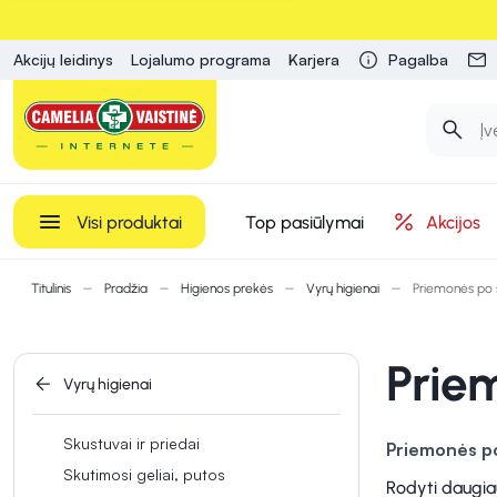
Akcijų leidinys
Lojalumo programa
Karjera
Pagalba
Visi produktai
Top pasiūlymai
Akcijos
Titulinis
Pradžia
Higienos prekės
Vyrų higienai
Priemonės po 
Prie
Vyrų higienai
Skustuvai ir priedai
Priemonės po
Skutimosi geliai, putos
padeda išveng
Rodyti daugia