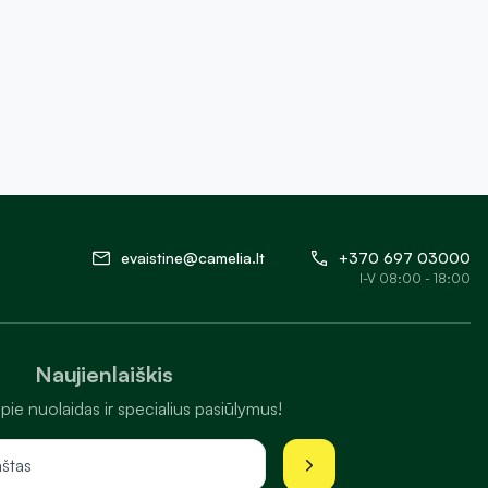
evaistine@camelia.lt
+370 697 03000
I-V 08:00 - 18:00
Naujienlaiškis
pie nuolaidas ir specialius pasiūlymus!