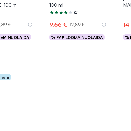
, 100 ml
100 ml
MAN
(2)
Įvertinimas 3.5 iš 5
9,66 €
14
2,89 €
12,89 €
OMA NUOLAIDA
% PAPILDOMA NUOLAIDA
% 
epšelį
Į krepšelį
rnete