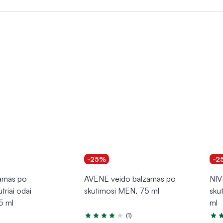
atūraliais ingredientais, skatinančiais odos regeneraciją. Regulia
r komfortą
kasdien.
-25%
-2
amas po
AVENE veido balzamas po
NIV
triai odai
skutimosi MEN, 75 ml
skut
 ml
ml
(1)
Įvertinimas 4.0 iš 5
Įver