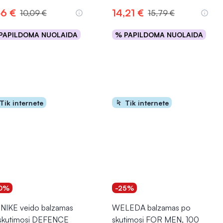
56 €
14,21 €
10,09 €
15,79 €
PAPILDOMA NUOLAIDA
% PAPILDOMA NUOLAIDA
Į krepšelį
Į krepšelį
Tik internete
Tik internete
0%
-25%
NIKE veido balzamas
WELEDA balzamas po
skutimosi DEFENCE
skutimosi FOR MEN, 100