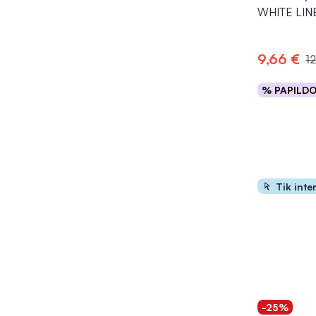
WHITE LINE
9,66 €
1
% PAPILD
Į kr
Tik inte
-25%