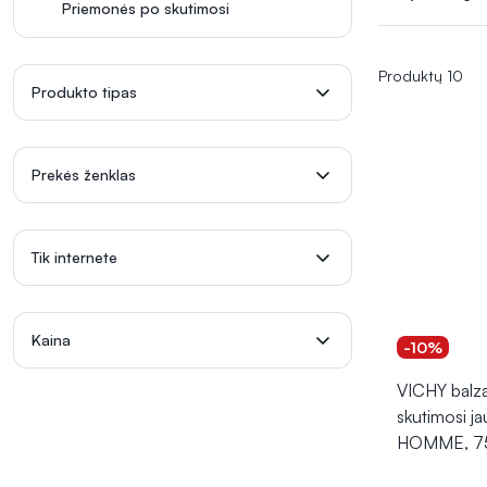
praturtintos n
Priemonės po skutimosi
odos būklę i
Produktų 10
Produkto tipas
Prekės ženklas
Tik internete
Kaina
-10%
VICHY balz
skutimosi jau
HOMME, 75