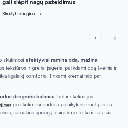
gali slėpti nagų pažeidimus
Skaityti daugiau
o skutimosi
efektyviai ramina odą, mažina
os tekstūros ir greitai įsigeria, palikdami odą švelnią ir
ikia ilgalaikį komfortą. Tinkami kremai taip pat
 odos drėgmės balansą
, bet ir skatina jos
po skutimosi padeda palaikyti normalią odos
ojimas
liais, sumažina spuogų atsiradimo riziką ir suteikia