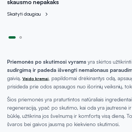
skausmo nepakaks
Skaityti daugiau
Priemonės po skutimosi vyrams
yra skirtos užtikri
sudirgimą ir padeda išvengti nemalonaus paraudi
gaivią.
papildomai drėkinantys odą, apsaugo j
Veido kremai,
prisideda prie odos apsaugos nuo išorinių veiksnių, toki
Šios priemonės yra praturtintos natūraliais ingredientais
regeneraciją, ypač po skutimo, kai oda yra jautresnė ir 
būklę, užtikrina jos švelnumą ir komfortą visą dieną. T
švaros bei gaivos jausmą po kiekvieno skutimosi.