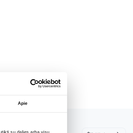
10
Apie
tikti su dalies arba visų