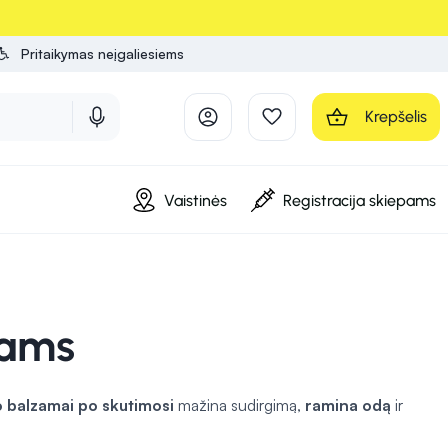
Pritaikymas neįgaliesiems
Krepšelis
Vaistinės
Registracija skiepams
rams
 balzamai po skutimosi
mažina sudirgimą,
ramina odą
ir
šsausėjimo, užtikrinant odos švelnumą. Šios priemonės yra