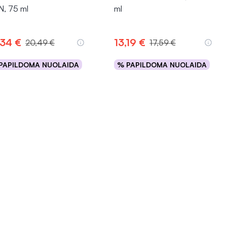
, 75 ml
ml
,34 €
13,19 €
20,49 €
17,59 €
PAPILDOMA NUOLAIDA
% PAPILDOMA NUOLAIDA
Į krepšelį
Į krepšelį