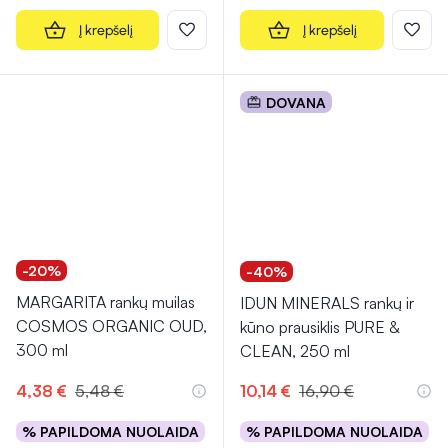
Į krepšelį
Į krepšelį
DOVANA
-20%
-40%
MARGARITA rankų muilas
IDUN MINERALS rankų ir
COSMOS ORGANIC OUD,
kūno prausiklis PURE &
300 ml
CLEAN, 250 ml
4,38 €
5,48 €
10,14 €
16,90 €
% PAPILDOMA NUOLAIDA
% PAPILDOMA NUOLAIDA