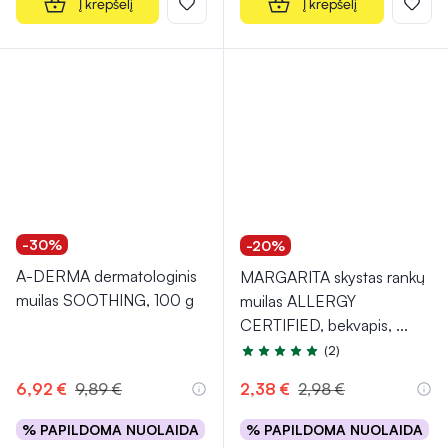
Į krepšelį
Į krepšelį
-30%
-20%
A-DERMA dermatologinis
MARGARITA skystas rankų
muilas SOOTHING, 100 g
muilas ALLERGY
CERTIFIED, bekvapis,
...
(2)
Įvertinimas 5.0 iš 5
6,92 €
9,89 €
2,38 €
2,98 €
% PAPILDOMA NUOLAIDA
% PAPILDOMA NUOLAIDA