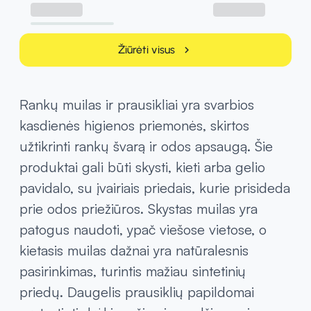
Žiūrėti visus
chevron_right
Rankų muilas ir prausikliai yra svarbios
kasdienės higienos priemonės, skirtos
užtikrinti rankų švarą ir odos apsaugą. Šie
produktai gali būti skysti, kieti arba gelio
pavidalo, su įvairiais priedais, kurie prisideda
prie odos priežiūros. Skystas muilas yra
patogus naudoti, ypač viešose vietose, o
kietasis muilas dažnai yra natūralesnis
pasirinkimas, turintis mažiau sintetinių
priedų. Daugelis prausiklių papildomai