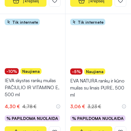
Į krepšelį
Į krepšelį
Tik internete
Tik internete
-10%
Naujiena
-5%
Naujiena
IEVA skystas rankų muilas
EVA NATURA rankų ir kūno
PAČIULIO IR VITAMINO E,
muilas su linais PURE, 500
500 ml
ml
4,30 €
4,78 €
3,06 €
3,23 €
% PAPILDOMA NUOLAIDA
% PAPILDOMA NUOLAIDA