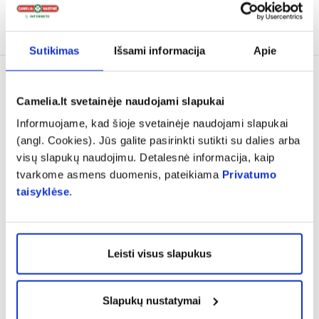
Į krepšelį
Į krepšelį
Sutikimas
Išsami informacija
Apie
Tik internete
Camelia.lt svetainėje naudojami slapukai
Informuojame, kad šioje svetainėje naudojami slapukai
(angl. Cookies). Jūs galite pasirinkti sutikti su dalies arba
visų slapukų naudojimu. Detalesnė informacija, kaip
tvarkome asmens duomenis, pateikiama
Privatumo
taisyklėse
.
-40%
-10%
Naujiena
ALLVERNUM muilas
IEVA skystas rankų muilas
APPLE CINNAMON, 100 g
ACAI UOGŲ IR MIGDOLŲ,
500 ml
Leisti visus slapukus
1,88 €
3,14 €
4,30 €
4,78 €
Slapukų nustatymai
% PAPILDOMA NUOLAIDA
% PAPILDOMA NUOLAIDA