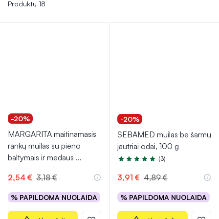
prausikliai su švelniais ingredientais tinka jautriai odai ir
Produktų 18
nepažeidžia jos struktūros.
-20%
-20%
MARGARITA maitinamasis
SEBAMED muilas be šarmų
rankų muilas su pieno
jautriai odai, 100 g
baltymais ir medaus
...
(3)
Įvertinimas 5.0 iš 5
2,54 €
3,18 €
3,91 €
4,89 €
% PAPILDOMA NUOLAIDA
% PAPILDOMA NUOLAIDA