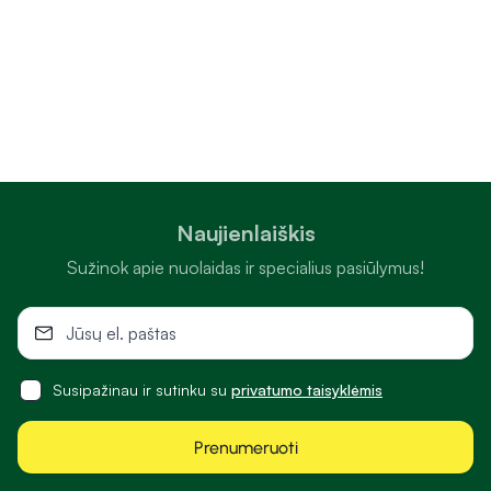
Naujienlaiškis
Sužinok apie nuolaidas ir specialius pasiūlymus!
Susipažinau ir sutinku su
privatumo taisyklėmis
Prenumeruoti