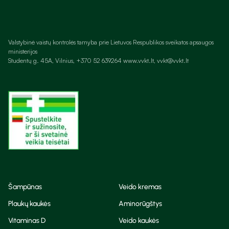
Valstybinė vaistų kontrolės tarnyba prie Lietuvos Respublikos sveikatos apsaugos
ministerijos
Studentų g. 45A, Vilnius, +370 52 639264 www.vvkt.lt, vvkt@vvkt.lt
Šampūnas
Veido kremas
Plaukų kaukės
Aminorūgštys
Vitaminas D
Veido kaukės