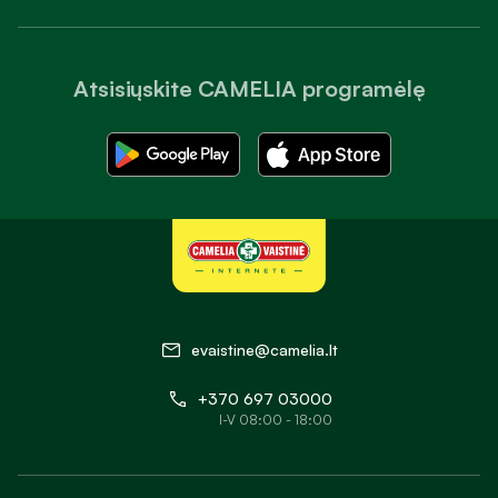
Atsisiųskite CAMELIA programėlę
evaistine@camelia.lt
+370 697 03000
I-V 08:00 - 18:00