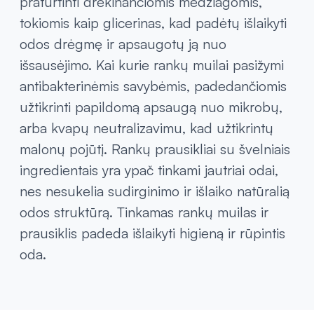
praturtinti drėkinančiomis medžiagomis,
tokiomis kaip glicerinas, kad padėtų išlaikyti
odos drėgmę ir apsaugotų ją nuo
išsausėjimo. Kai kurie rankų muilai pasižymi
antibakterinėmis savybėmis, padedančiomis
užtikrinti papildomą apsaugą nuo mikrobų,
arba kvapų neutralizavimu, kad užtikrintų
malonų pojūtį. Rankų prausikliai su švelniais
ingredientais yra ypač tinkami jautriai odai,
nes nesukelia sudirginimo ir išlaiko natūralią
odos struktūrą. Tinkamas rankų muilas ir
prausiklis padeda išlaikyti higieną ir rūpintis
oda.