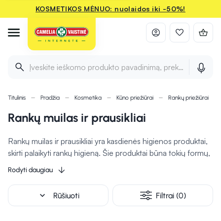
KOSMETIKOS MĖNUO: nuolaidos iki -50%!
Įveskite ieškomo produkto pavadinimą, prekės ženklą ir 
Titulinis
Pradžia
Kosmetika
Kūno priežiūrai
Rankų priežiūrai
Rankų muilas ir prausikliai
Rankų muilas ir prausikliai yra kasdienės higienos produktai,
skirti palaikyti rankų higieną. Šie produktai būna tokių formų,
kaip skystas muilas, kietasis muilas ar prausikliai su
Rodyti daugiau
drėkinančiomis medžiagomis, kad apsaugotų odą nuo
išsausėjimo. Kai kurie rankų muilai turi papildomų savybių,
expand_more
Rūšiuoti
Filtrai (0)
tokių kaip antibakterinė apsauga ar kvapų neutralizavimas,
kurie padeda užtikrinti švarą ir malonų pojūtį. Be to, rankų