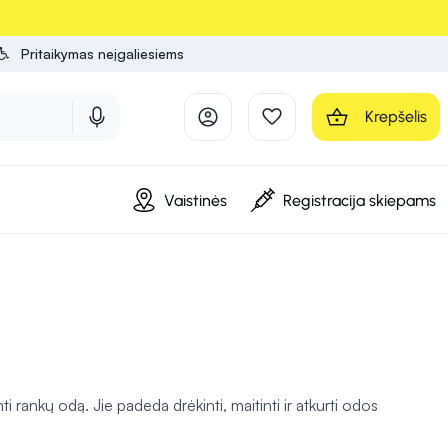
Pritaikymas neįgaliesiems
Krepšelis
Vaistinės
Registracija skiepams
i rankų odą. Jie padeda drėkinti, maitinti ir atkurti odos
itaminų, aliejų ir kitų drėkinančių ingredientų, kurie saugo nuo