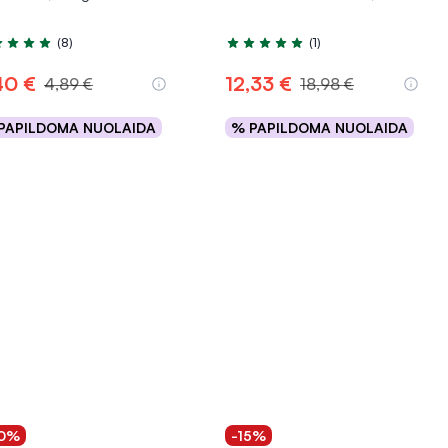
(8)
(1)
tinimas 4.8 iš 5
Įvertinimas 5.0 iš 5
40 €
12,33 €
4,89 €
18,98 €
PAPILDOMA NUOLAIDA
% PAPILDOMA NUOLAIDA
Į krepšelį
Į krepšelį
0%
-15%