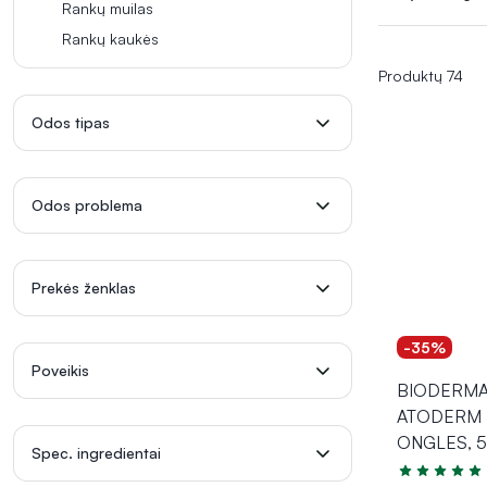
aplinkos povei
Rankų muilas
lengvai galima 
Rankų kaukės
Produktų 74
Odos tipas
Odos problema
Prekės ženklas
-35%
Poveikis
BIODERMA 
ATODERM 
ONGLES, 5
Spec. ingredientai
Įvertinimas 5