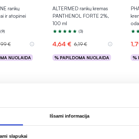
NE rankų
ALTERMED rankų kremas
PHA
i ir atopinei
PANTHENOL FORTE 2%,
kre
100 ml
odai
(9)
(3)
.0 iš 5
Įvertinimas 5.0 iš 5
Įver
4,64 €
1,
,99 €
6,19 €
OMA NUOLAIDA
% PAPILDOMA NUOLAIDA
% 
epšelį
Į krepšelį
A
Išsami informacija
jami slapukai