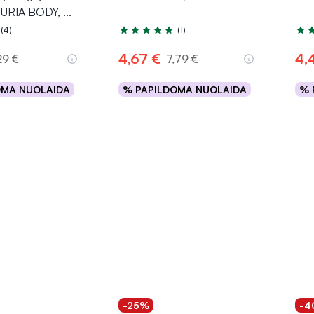
ATURIA BODY,
...
(4)
(1)
.0 iš 5
Įvertinimas 5.0 iš 5
Įver
4,67 €
4,
29 €
7,79 €
OMA NUOLAIDA
% PAPILDOMA NUOLAIDA
% 
epšelį
Į krepšelį
-25%
-4