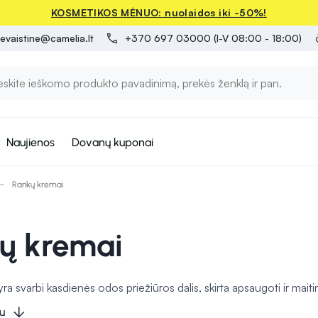
KOSMETIKOS MĖNUO: nuolaidos iki -50%!
evaistine@camelia.lt
+370 697 03000 (I-V 08:00 - 18:00)
Naujienos
Dovanų kuponai
Rankų kremai
ų kremai
a svarbi kasdienės odos priežiūros dalis, skirta apsaugoti ir maitint
ač išsausėjusiai ar jautriai odai. Rankų kremai savo sudėtyje turi v
u