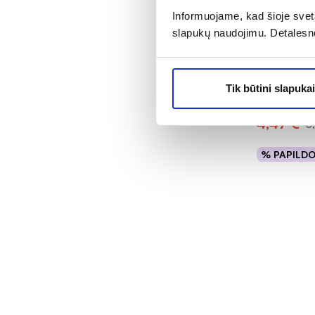
Informuojame, kad šioje sveta
-35%
slapukų naudojimu. Detalesn
URIAGE ran
ml
Tik būtini slapukai
Įvertinimas 5
4,47 €
6
% PAPILD
Į kr