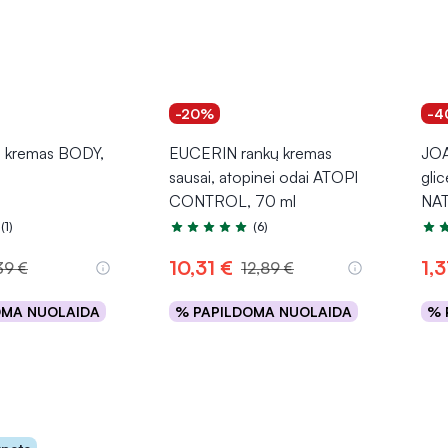
-20%
-4
 kremas BODY,
EUCERIN rankų kremas
JOA
sausai, atopinei odai ATOPI
glic
CONTROL, 70 ml
NAT
(1)
(6)
.0 iš 5
Įvertinimas 4.7 iš 5
Įver
10,31 €
1,
39 €
12,89 €
OMA NUOLAIDA
% PAPILDOMA NUOLAIDA
% 
epšelį
Į krepšelį