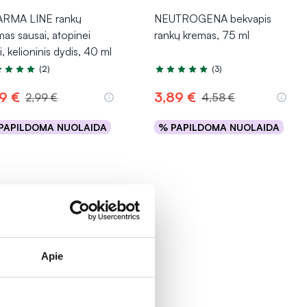
RMA LINE rankų
NEUTROGENA bekvapis
mas sausai, atopinei
rankų kremas, 75 ml
, kelioninis dydis, 40 ml
(2)
(3)
tinimas 5.0 iš 5
Įvertinimas 5.0 iš 5
79 €
3,89 €
2,99 €
4,58 €
PAPILDOMA NUOLAIDA
% PAPILDOMA NUOLAIDA
Į krepšelį
Į krepšelį
Apie