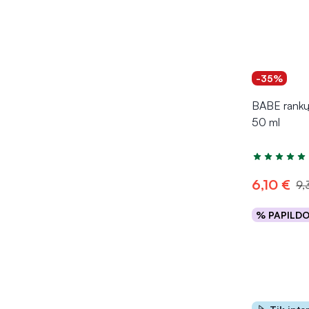
-35%
BABE rankų
50 ml
Įvertinimas 5
6,10 €
9,
% PAPILD
Į kr