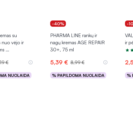
-40%
-1
emas su
PHARMA LINE rankų ir
VAL
nuo vėjo ir
nagų kremas AGE REPAIR
ir 
ams
...
30+, 75 ml
Įver
5,39 €
2,5
,19 €
8,99 €
OMA NUOLAIDA
% PAPILDOMA NUOLAIDA
% 
epšelį
Į krepšelį