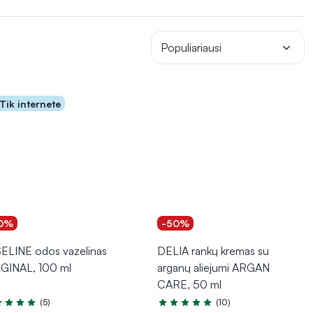
 suskeldėjimą. Dėl patogių pakuočių, rankų kremus taip pat
Populiariausi
Tik internete
0%
-50%
ELINE odos vazelinas
DELIA rankų kremas su
GINAL, 100 ml
arganų aliejumi ARGAN
CARE, 50 ml
(5)
(10)
tinimas 5.0 iš 5
Įvertinimas 4.8 iš 5