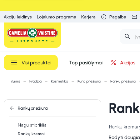
Akcijų leidinys
Lojalumo programa
Karjera
Pagalba
Visi produktai
Top pasiūlymai
Akcijos
Titulinis
Pradžia
Kosmetika
Kūno priežiūrai
Rankų priežiūrai
Rank
Rankų priežiūrai
Nagų stiprikliai
Rankų kremai yr
Rankų kremai
elastingumą, yp
Rodyti daugia