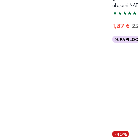
aliejumi N
Įvertinimas 5
1,37 €
2,
% PAPILD
Į kr
-40%