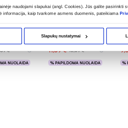
inėje naudojami slapukai (angl. Cookies). Jūs galite pasirinkti su
-25%
-2
ė informacija, kaip tvarkome asmens duomenis, pateikiama
Pri
kų kremas, 50
AVENE rankų kremas
EUC
CICALFATE, 100 ml
tep
Slapukų nustatymai
L
(3)
(4)
.0 iš 5
Įvertinimas 4.8 iš 5
Įver
11,69 €
9,5
,89 €
15,59 €
OMA NUOLAIDA
% PAPILDOMA NUOLAIDA
% 
epšelį
Į krepšelį