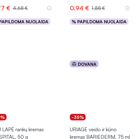
27 €
0,94 €
4,68 €
1,88 €
PAPILDOMA NUOLAIDA
% PAPILDOMA NUOLAIDA
Į krepšelį
Į krepšelį
DOVANA
0%
-35%
 LAPĖ rankų kremas
URIAGE veido ir kūno
PITAL, 50 g
kremas BARIEDERM, 75 ml