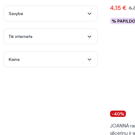
4,15 €
6,
Savybė
% PAPILD
Į kr
Tik internete
Kaina
-40%
JOANNA ran
glicerinu ir