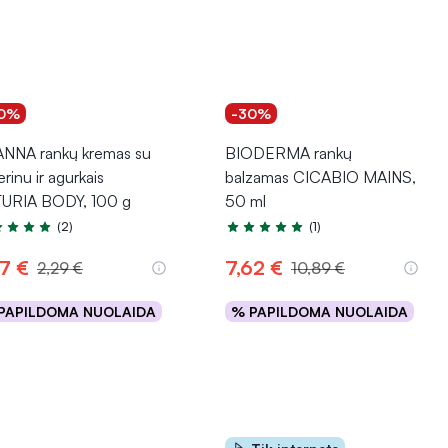
0%
-30%
NNA rankų kremas su
BIODERMA rankų
erinu ir agurkais
balzamas CICABIO MAINS,
URIA BODY, 100 g
50 ml
(2)
(1)
tinimas 5.0 iš 5
Įvertinimas 5.0 iš 5
37 €
7,62 €
2,29 €
10,89 €
PAPILDOMA NUOLAIDA
% PAPILDOMA NUOLAIDA
Į krepšelį
Į krepšelį