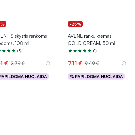
0%
-25%
ENTIS skystis rankoms
AVENE rankų kremas
pėdoms, 100 ml
COLD CREAM, 50 ml
(5)
(1)
tinimas 4.6 iš 5
Įvertinimas 5.0 iš 5
1 €
7,11 €
2,79 €
9,49 €
PAPILDOMA NUOLAIDA
% PAPILDOMA NUOLAIDA
Į krepšelį
Į krepšelį