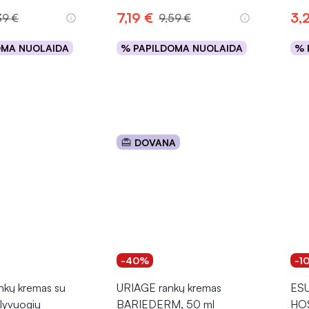
7,19 €
3,
39 €
9,59 €
OMA NUOLAIDA
% PAPILDOMA NUOLAIDA
% 
epšelį
Į krepšelį
DOVANA
-40%
-1
kų kremas su
URIAGE rankų kremas
ESU
 alyvuogių
BARIEDERM, 50 ml
HOS