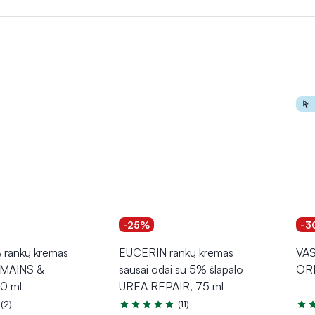
kio, ypač žiemos metu, kai šaltas ir sausas oras gali sukelti odos
naudoti ir keliaujant.
-25%
-3
rankų kremas
EUCERIN rankų kremas
VAS
MAINS &
sausai odai su 5% šlapalo
ORI
0 ml
UREA REPAIR, 75 ml
(2)
(11)
.0 iš 5
Įvertinimas 4.9 iš 5
Įver