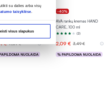
tikti su dalies arba visų
0%
-40%
vatumo taisyklėse
.
ERIN veido ir kūno
AVA rankų kremas HAND
alas AQUAPHOR, 45 ml
CARE, 100 ml
eisti visus slapukus
(3)
(2)
tinimas 5.0 iš 5
Įvertinimas 4.0 iš 5
1 €
2,09 €
11,89 €
3,49 €
PAPILDOMA NUOLAIDA
% PAPILDOMA NUOLAIDA
Į krepšelį
Į krepšelį