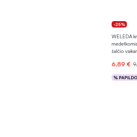
-25%
WELEDA kr
medetkomis 
šalčio vaik
6,89 €
9
% PAPILD
Į kr