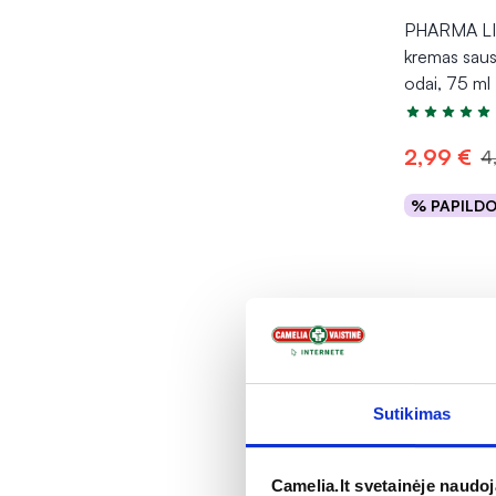
PHARMA LI
kremas sausa
odai, 75 ml
Įvertinimas 5
2,99 €
4
% PAPILD
Į kr
DOVAN
Sutikimas
Camelia.lt svetainėje naudo