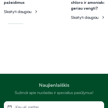
pažeidimus
chloro ir amoniako tu
geriau vengti?
Skaityti daugiau
Skaityti daugiau
Naujienlaiškis
Sužinok apie nuolaidas ir specialius pasiūlymus!