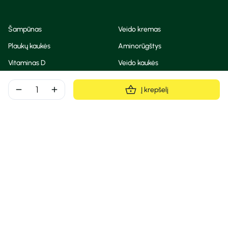
Šampūnas
Veido kremas
Plaukų kaukės
Aminorūgštys
Vitaminas D
Veido kaukės
Korėjietiška kosmetika
Eteriniai aliejai
remove
add
Į krepšelį
Dezodorantas
BB ir CC kremas
Visos teisės saugomos
Privatumo taisyklės
Slapukų politika
© Camelia 2026