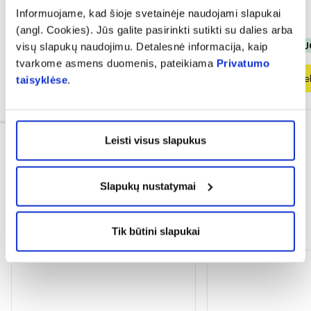
Informuojame, kad šioje svetainėje naudojami slapukai
0,94 €
1,88 €
1,79 €
2,99 €
(angl. Cookies). Jūs galite pasirinkti sutikti su dalies arba
% PAPILDOMA NUOLAIDA
% PAPILDOMA NU
visų slapukų naudojimu. Detalesnė informacija, kaip
tvarkome asmens duomenis, pateikiama
Privatumo
Į krepšelį
Į krepšel
taisyklėse
.
Leisti visus slapukus
Slapukų nustatymai
Dažnai perkama kartu
Tik būtini slapukai