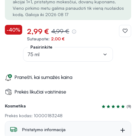
akcijai 1+1, pristatymo mokesčiui, dovanų kuponams.
Vieno pirkimo metu galima panaudoti tik vieną nuolaidos
kodą. Galioja iki 2026 08 17
-40%
2,99 €
4,99 €
Sutaupote:
2,00 €
Pasirinkite
75 ml
Pranešti, kai sumažės kaina
Prekės likučiai vaistinėse
Kosmetika
(9)
Įvertinimas 5.0 iš
Prekės kodas: 10000183248
Pristatymo informacija