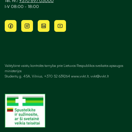
Tel. nr.:
+370 697 03000
I-V 08:00 - 18:00
Valstybinė vaistų kontrolės tarnyba prie Lietuvos Respublikos sveikatos apsaugos
ministerijos
Studentų g. 45A, Vilnius, +370 52 639264 www.vvkt.lt, vvkt@vvkt.lt