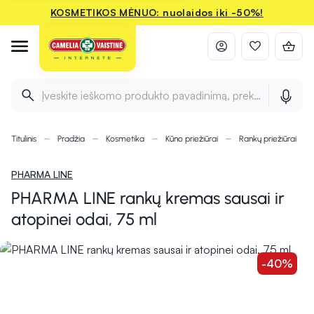
KOSMETIKOS MĖNUO: nuolaidos iki -50%!
Įveskite ieškomo produkto pavadinimą, prekės ženklą ir 
Titulinis
Pradžia
Kosmetika
Kūno priežiūrai
Rankų priežiūrai
PHARMA LINE
PHARMA LINE rankų kremas sausai ir
atopinei odai, 75 ml
-40%