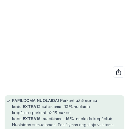
✓
PAPILDOMA NUOLAIDA!
Perkant už
5
eur
su
kodu
EXTRA12
suteikiama -
12%
nuolaida
krepšeliui; perkant už
19 eur
su
kodu
EXTRA15
suteikiama
-15%
nuolaida krepšeliui;
Nuolaidos sumuojamos. Pasiūlymas negalioja vaistams,