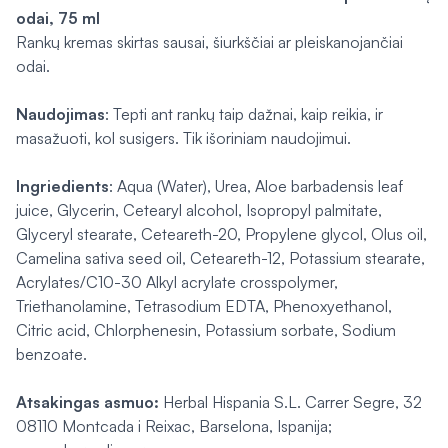
odai, 75 ml
Rankų kremas skirtas sausai, šiurkščiai ar pleiskanojančiai
odai.
Naudojimas
: Tepti ant rankų taip dažnai, kaip reikia, ir
masažuoti, kol susigers. Tik išoriniam naudojimui.
Ingriedients
: Aqua (Water), Urea, Aloe barbadensis leaf
juice, Glycerin, Cetearyl alcohol, Isopropyl palmitate,
Glyceryl stearate, Ceteareth-20, Propylene glycol, Olus oil,
Camelina sativa seed oil, Ceteareth-12, Potassium stearate,
Acrylates/C10-30 Alkyl acrylate crosspolymer,
Triethanolamine, Tetrasodium EDTA, Phenoxyethanol,
Citric acid, Chlorphenesin, Potassium sorbate, Sodium
benzoate.
Atsakingas asmuo:
Herbal Hispania S.L. Carrer Segre, 32
08110 Montcada i Reixac, Barselona, Ispanija;