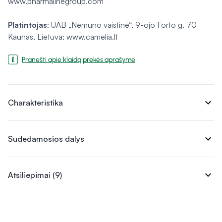
www.pharmalinegroup.com
Platintojas
: UAB „Nemuno vaistinė“, 9-ojo Forto g. 70
Kaunas, Lietuva; www.camelia.lt
Pranešti apie klaidą prekės aprašyme
expand_more
Charakteristika
expand_more
Sudedamosios dalys
expand_more
Atsiliepimai (9)