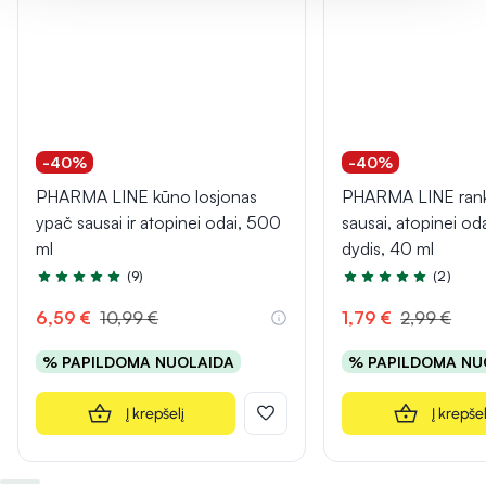
-40%
-40%
PHARMA LINE kūno losjonas
PHARMA LINE rank
ypač sausai ir atopinei odai, 500
sausai, atopinei oda
ml
dydis, 40 ml
(9)
(2)
Įvertinimas 5.0 iš 5
Įvertinimas 5.0 iš 5
6,59 €
10,99 €
1,79 €
2,99 €
% PAPILDOMA NUOLAIDA
% PAPILDOMA NU
Į krepšelį
Į krepšel