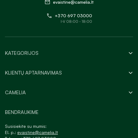
evaistine@camelia.lt
+370 697 03000
I-V 08:00 - 18:00
KATEGORIJOS
KLIENTŲ APTARNAVIMAS
CAMELIA
BENDRAUKIME
Susisiekite su mumis:
El. p.:
evaistine@camelia.lt