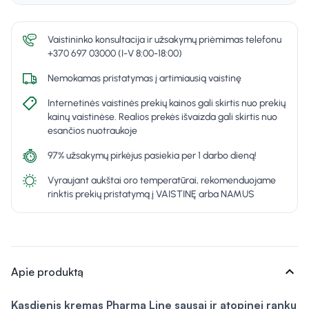
Vaistininko konsultacija ir užsakymų priėmimas telefonu
+370 697 03000 (I-V 8:00-18:00)
Nemokamas pristatymas į artimiausią vaistinę
Internetinės vaistinės prekių kainos gali skirtis nuo prekių
kainų vaistinėse. Realios prekės išvaizda gali skirtis nuo
esančios nuotraukoje
97% užsakymų pirkėjus pasiekia per 1 darbo dieną!
Vyraujant aukštai oro temperatūrai, rekomenduojame
rinktis prekių pristatymą į VAISTINĘ arba NAMUS
expand_more
Apie produktą
Kasdienis kremas Pharma Line sausai ir atopinei rankų