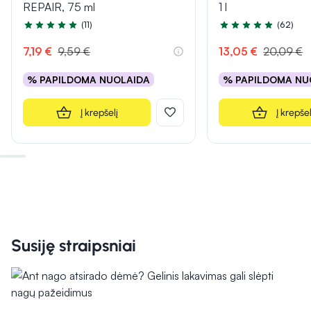
REPAIR, 75 ml
1 l
(11)
(62)
Įvertinimas 4.9 iš 5
Įvertinimas 5.0 iš 5
7,19 €
9,59 €
13,05 €
20,09 €
% PAPILDOMA NUOLAIDA
% PAPILDOMA NU
Į krepšelį
Į krepšel
Susiję straipsniai