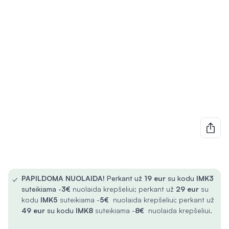
✓
PAPILDOMA NUOLAIDA!
Perkant už
19 eur
su kodu
IMK3
suteikiama -
3€
nuolaida krepšeliui; perkant už
29 eur
su
kodu
IMK5
suteikiama -
5€
nuolaida krepšeliui; perkant už
49 eur
su kodu
IMK8
suteikiama -
8€
nuolaida krepšeliui.