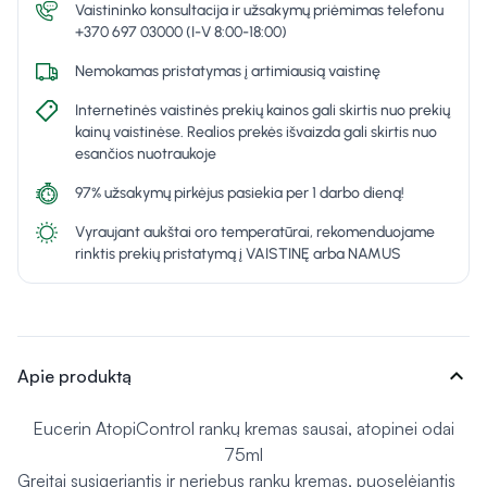
Vaistininko konsultacija ir užsakymų priėmimas telefonu
+370 697 03000 (I-V 8:00-18:00)
Nemokamas pristatymas į artimiausią vaistinę
Internetinės vaistinės prekių kainos gali skirtis nuo prekių
kainų vaistinėse. Realios prekės išvaizda gali skirtis nuo
esančios nuotraukoje
97% užsakymų pirkėjus pasiekia per 1 darbo dieną!
Vyraujant aukštai oro temperatūrai, rekomenduojame
rinktis prekių pristatymą į VAISTINĘ arba NAMUS
expand_more
Apie produktą
Eucerin AtopiControl rankų kremas sausai, atopinei odai
75ml
Greitai susigeriantis ir neriebus rankų kremas, puoselėjantis