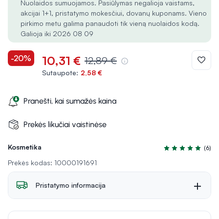
Nuolaidos sumuojamos. Pasiūlymas negalioja vaistams,
akcijai 1+1, pristatymo mokesčiui, dovanų kuponams. Vieno
pirkimo metu galima panaudoti tik vieną nuolaidos kodą.
Galioja iki 2026 08 09
-20%
10,31 €
12,89 €
Sutaupote:
2,58 €
Pranešti, kai sumažės kaina
Prekės likučiai vaistinėse
Kosmetika
(6)
Įvertinimas 4.7 iš
Prekės kodas: 10000191691
Pristatymo informacija