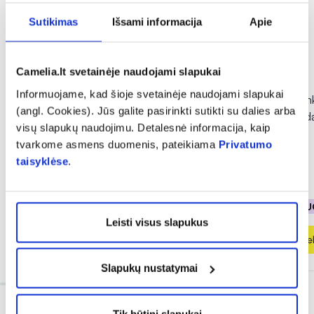
Sutikimas
Išsami informacija
Apie
Camelia.lt svetainėje naudojami slapukai
-50%
-40%
Informuojame, kad šioje svetainėje naudojami slapukai
DELIA rankų kremas su arganų
PHARMA LINE rank
(angl. Cookies). Jūs galite pasirinkti sutikti su dalies arba
aliejumi ARGAN CARE, 50 ml
sausai, atopinei oda
visų slapukų naudojimu. Detalesnė informacija, kaip
dydis, 40 ml
tvarkome asmens duomenis, pateikiama
Privatumo
(10)
(2)
Įvertinimas 4.8 iš 5
Įvertinimas 5.0 iš 5
taisyklėse
.
0,94 €
1,88 €
1,79 €
2,99 €
% PAPILDOMA NUOLAIDA
% PAPILDOMA NU
Leisti visus slapukus
Į krepšelį
Į krepšel
Slapukų nustatymai
Tik būtini slapukai