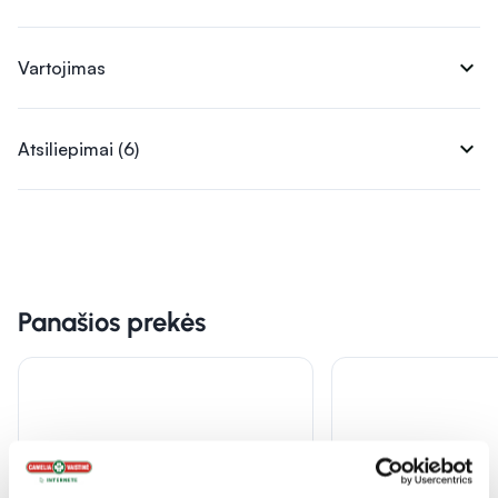
expand_more
Vartojimas
expand_more
Atsiliepimai (6)
Panašios prekės