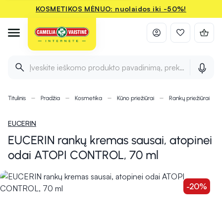
KOSMETIKOS MĖNUO: nuolaidos iki -50%!
Įveskite ieškomo produkto pavadinimą, prekės ženklą ir 
Titulinis
Pradžia
Kosmetika
Kūno priežiūrai
Rankų priežiūrai
EUCERIN
EUCERIN rankų kremas sausai, atopinei
odai ATOPI CONTROL, 70 ml
-20%