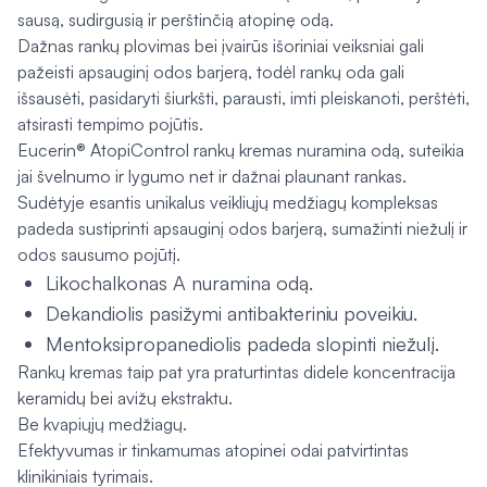
sausą, sudirgusią ir perštinčią atopinę odą.
Dažnas rankų plovimas bei įvairūs išoriniai veiksniai gali
pažeisti apsauginį odos barjerą, todėl rankų oda gali
išsausėti, pasidaryti šiurkšti, parausti, imti pleiskanoti, perštėti,
atsirasti tempimo pojūtis.
Eucerin® AtopiControl rankų kremas nuramina odą, suteikia
jai švelnumo ir lygumo net ir dažnai plaunant rankas.
Sudėtyje esantis unikalus veikliųjų medžiagų kompleksas
padeda sustiprinti apsauginį odos barjerą, sumažinti niežulį ir
odos sausumo pojūtį.
Likochalkonas A nuramina odą.
Dekandiolis pasižymi antibakteriniu poveikiu.
Mentoksipropanediolis padeda slopinti niežulį.
Rankų kremas taip pat yra praturtintas didele koncentracija
keramidų bei avižų ekstraktu.
Be kvapiųjų medžiagų.
Efektyvumas ir tinkamumas atopinei odai patvirtintas
klinikiniais tyrimais.