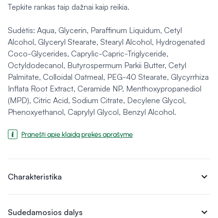
Tepkite rankas taip dažnai kaip reikia.
Sudėtis: Aqua, Glycerin, Paraffinum Liquidum, Cetyl
Alcohol, Glyceryl Stearate, Stearyl Alcohol, Hydrogenated
Coco-Glycerides, Caprylic-Capric-Triglyceride,
Octyldodecanol, Butyrospermum Parkii Butter, Cetyl
Palmitate, Colloidal Oatmeal, PEG-40 Stearate, Glycyrrhiza
Inflata Root Extract, Ceramide NP, Menthoxypropanediol
(MPD), Citric Acid, Sodium Citrate, Decylene Glycol,
Phenoxyethanol, Caprylyl Glycol, Benzyl Alcohol.
Pranešti apie klaidą prekės aprašyme
expand_more
Charakteristika
expand_more
Sudedamosios dalys