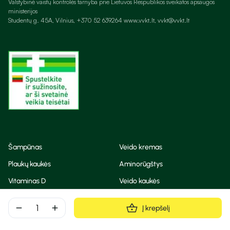
Valstybinė vaistų kontrolės tarnyba prie Lietuvos Respublikos sveikatos apsaugos
ministerijos
Studentų g. 45A, Vilnius, +370 52 639264 www.vvkt.lt, vvkt@vvkt.lt
Šampūnas
Veido kremas
Plaukų kaukės
Aminorūgštys
Vitaminas D
Veido kaukės
Korėjietiška kosmetika
Eteriniai aliejai
remove
add
Į krepšelį
Dezodorantas
BB ir CC kremas