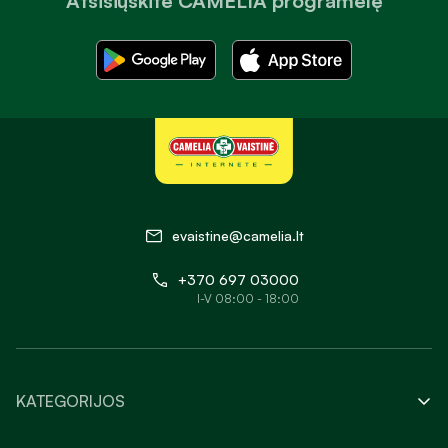
Atsisiųskite CAMELIA programėlę
evaistine@camelia.lt
+370 697 03000
I-V 08:00 - 18:00
KATEGORIJOS