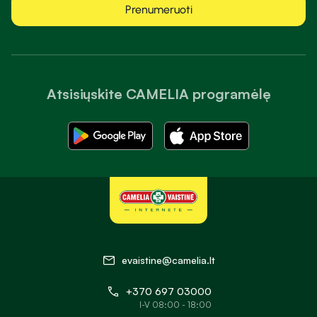
Prenumeruoti
Atsisiųskite CAMELIA programėlę
evaistine@camelia.lt
+370 697 03000
I-V 08:00 - 18:00