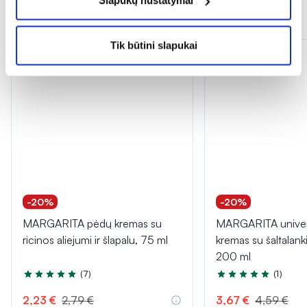
Slapukų nustatymai
Dažnai perkama kartu
Tik būtini slapukai
-20%
-20%
MARGARITA pėdų kremas su
MARGARITA univer
ricinos aliejumi ir šlapalu, 75 ml
kremas su šaltalanki
200 ml
(7)
(1)
Įvertinimas 4.9 iš 5
Įvertinimas 5.0 iš 5
2,23 €
2,79 €
3,67 €
4,59 €