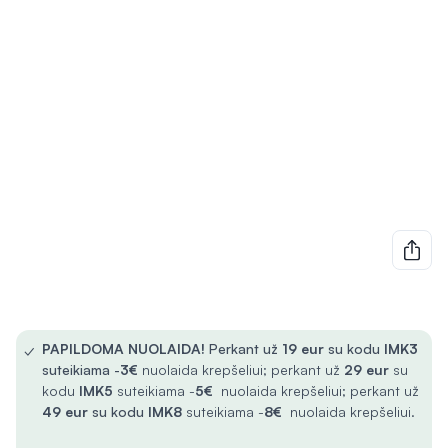
✓
PAPILDOMA NUOLAIDA!
Perkant už
19 eur
su kodu
IMK3
suteikiama -
3€
nuolaida krepšeliui; perkant už
29 eur
su
kodu
IMK5
suteikiama -
5€
nuolaida krepšeliui; perkant už
49 eur
su kodu
IMK8
suteikiama -
8€
nuolaida krepšeliui.