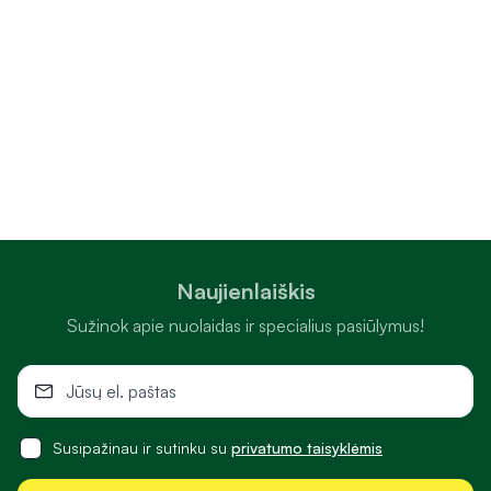
Naujienlaiškis
Sužinok apie nuolaidas ir specialius pasiūlymus!
Susipažinau ir sutinku su
privatumo taisyklėmis