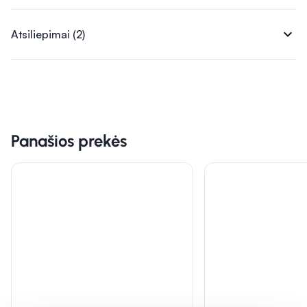
expand_more
Atsiliepimai (2)
Panašios prekės