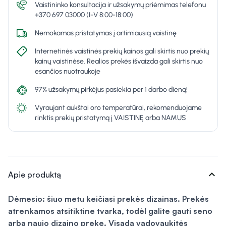
Vaistininko konsultacija ir užsakymų priėmimas telefonu
+370 697 03000 (I-V 8:00-18:00)
Nemokamas pristatymas į artimiausią vaistinę
Internetinės vaistinės prekių kainos gali skirtis nuo prekių
kainų vaistinėse. Realios prekės išvaizda gali skirtis nuo
esančios nuotraukoje
97% užsakymų pirkėjus pasiekia per 1 darbo dieną!
Vyraujant aukštai oro temperatūrai, rekomenduojame
rinktis prekių pristatymą į VAISTINĘ arba NAMUS
expand_more
Apie produktą
Dėmesio: šiuo metu keičiasi prekės dizainas. Prekės
atrenkamos atsitiktine tvarka, todėl galite gauti seno
arba naujo dizaino prekę. Visada vadovaukitės