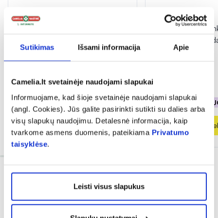
-50%
-40%
DELIA rankų kremas su arganų
PHARMA LINE rank
aliejumi ARGAN CARE, 50 ml
sausai, atopinei oda
Sutikimas
Išsami informacija
Apie
dydis, 40 ml
(10)
(2)
Įvertinimas 4.8 iš 5
Įvertinimas 5.0 iš 5
Camelia.lt svetainėje naudojami slapukai
0,94 €
1,88 €
1,79 €
2,99 €
Informuojame, kad šioje svetainėje naudojami slapukai
% PAPILDOMA NUOLAIDA
% PAPILDOMA NU
(angl. Cookies). Jūs galite pasirinkti sutikti su dalies arba
visų slapukų naudojimu. Detalesnė informacija, kaip
Į krepšelį
Į krepšel
tvarkome asmens duomenis, pateikiama
Privatumo
taisyklėse
.
Leisti visus slapukus