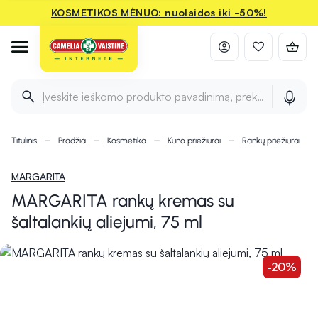
KOSMETIKOS MĖNUO: nuolaidos iki -50%!
Įveskite ieškomo produkto pavadinimą, prekės ženklą ir 
Titulinis
Pradžia
Kosmetika
Kūno priežiūrai
Rankų priežiūrai
MARGARITA
MARGARITA rankų kremas su
šaltalankių aliejumi, 75 ml
-20%