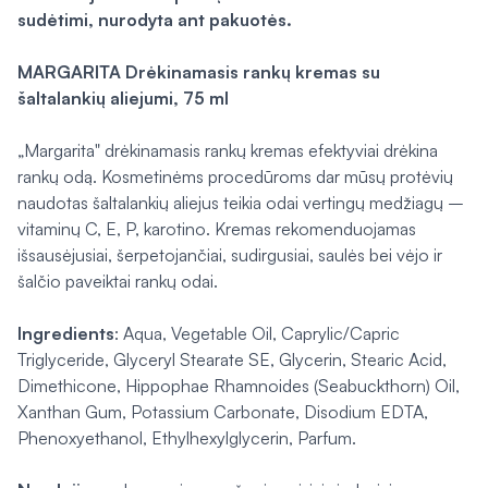
sudėtimi, nurodyta ant pakuotės.
MARGARITA Drėkinamasis rankų kremas su
šaltalankių aliejumi, 75 ml
„Margarita" drėkinamasis rankų kremas efektyviai drėkina
rankų odą. Kosmetinėms procedūroms dar mūsų protėvių
naudotas šaltalankių aliejus teikia odai vertingų medžiagų –
vitaminų C, E, P, karotino. Kremas rekomenduojamas
išsausėjusiai, šerpetojančiai, sudirgusiai, saulės bei vėjo ir
šalčio paveiktai rankų odai.
Ingredients
: Aqua, Vegetable Oil, Caprylic/Capric
Triglyceride, Glyceryl Stearate SE, Glycerin, Stearic Acid,
Dimethicone, Hippophae Rhamnoides (Seabuckthorn) Oil,
Xanthan Gum, Potassium Carbonate, Disodium EDTA,
Phenoxyethanol, Ethylhexylglycerin, Parfum.