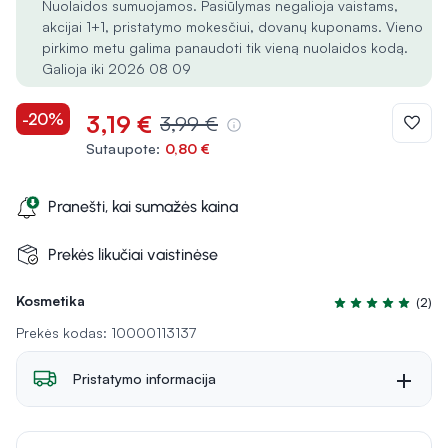
Nuolaidos sumuojamos. Pasiūlymas negalioja vaistams,
akcijai 1+1, pristatymo mokesčiui, dovanų kuponams. Vieno
pirkimo metu galima panaudoti tik vieną nuolaidos kodą.
Galioja iki 2026 08 09
-20%
3,19 €
3,99 €
Sutaupote:
0,80 €
Pranešti, kai sumažės kaina
Prekės likučiai vaistinėse
Kosmetika
(2)
Įvertinimas 4.5 iš
Prekės kodas: 10000113137
Pristatymo informacija