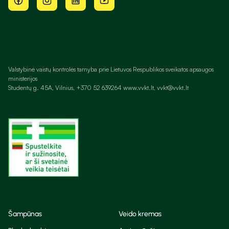
Valstybinė vaistų kontrolės tarnyba prie Lietuvos Respublikos sveikatos apsaugos
ministerijos
Studentų g. 45A, Vilnius, +370 52 639264 www.vvkt.lt, vvkt@vvkt.lt
Šampūnas
Veido kremas