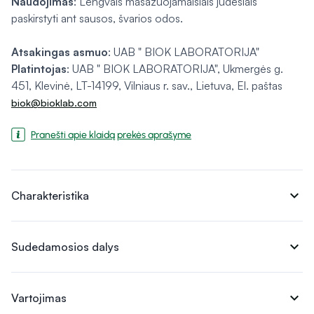
Naudojimas
: Lengvais masažuojamaisiais judesiais
paskirstyti ant sausos, švarios odos.
Atsakingas asmuo
: UAB " BIOK LABORATORIJA"
Platintojas
: UAB " BIOK LABORATORIJA", Ukmergės g.
451, Klevinė, LT-14199, Vilniaus r. sav., Lietuva, El. paštas
biok@bioklab.com
Pranešti apie klaidą prekės aprašyme
expand_more
Charakteristika
expand_more
Sudedamosios dalys
expand_more
Vartojimas