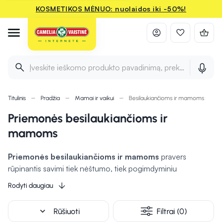
KOSMETIKOS MĖNUO: nuolaidos iki -50%!
Įveskite ieškomo produkto pavadinimą, prekės ženklą ir 
Titulinis
Pradžia
Mamai ir vaikui
Besilaukiančioms ir mamoms
Priemonės besilaukiančioms ir
mamoms
Priemonės besilaukiančioms ir mamoms
pravers
rūpinantis savimi tiek nėštumo, tiek pogimdyminiu
laikotarpiu. Čia rasite įvairių higienos, kūno priežiūros ir
Rodyti daugiau
komfortą užtikrinančių prekių: nuo kremų jautriai krūtų odai
iki vienkartinių kelnaičių po gimdymo. Šie produktai skirti
expand_more
Rūšiuoti
Filtrai (0)
kasdieniam diskomfortui sumažinti, padėti atsigauti po