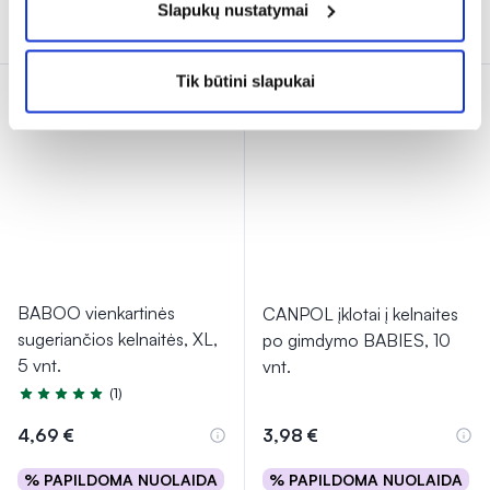
Slapukų nustatymai
Į krepšelį
Į krepšelį
Tik būtini slapukai
Tik internete
BABOO vienkartinės
CANPOL įklotai į kelnaites
sugeriančios kelnaitės, XL,
po gimdymo BABIES, 10
5 vnt.
vnt.
(1)
Įvertinimas 5.0 iš 5
4,69 €
3,98 €
% PAPILDOMA NUOLAIDA
% PAPILDOMA NUOLAIDA