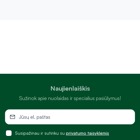
visapusiškos motinystės dalis, todėl šioje
kategorijoje rasite tai, kas padės pasirūpinti
savimi švelniai, atsakingai ir užtikrintai
kiekviename žingsnyje.
Naujienlaiškis
Sužinok apie nuolaidas ir specialius pasiūlymus!
Susipažinau ir sutinku su
privatumo taisyklėmis