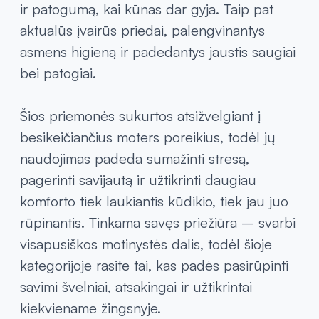
tik naujagimiui, bet ir pačios moters
atsistatymui.
Vienkartinės kelnaitės
–
praktiškas pasirinkimas pirmosiomis dienomis
po gimdymo: jos užtikrina higieną, apsaugą
ir patogumą, kai kūnas dar gyja. Taip pat
aktualūs įvairūs priedai, palengvinantys
asmens higieną ir padedantys jaustis saugiai
bei patogiai.
Šios priemonės sukurtos atsižvelgiant į
besikeičiančius moters poreikius, todėl jų
naudojimas padeda sumažinti stresą,
pagerinti savijautą ir užtikrinti daugiau
komforto tiek laukiantis kūdikio, tiek jau juo
rūpinantis. Tinkama savęs priežiūra – svarbi