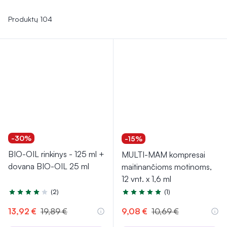
gimdymo ir palengvinti motinystę. Asortimente taip pat yra
priemonių, kurios padeda pasiruošti gimdymui bei
Produktų 104
palengvina pirmąsias dienas su naujagimiu. Rinkitės tai, kas
svarbu kiekviename motinystės etape.
-30%
-15%
BIO-OIL rinkinys - 125 ml +
MULTI-MAM kompresai
dovana BIO-OIL 25 ml
maitinančioms motinoms,
12 vnt. x 1,6 ml
(2)
(1)
Įvertinimas 4.0 iš 5
Įvertinimas 5.0 iš 5
13,92 €
19,89 €
9,08 €
10,69 €