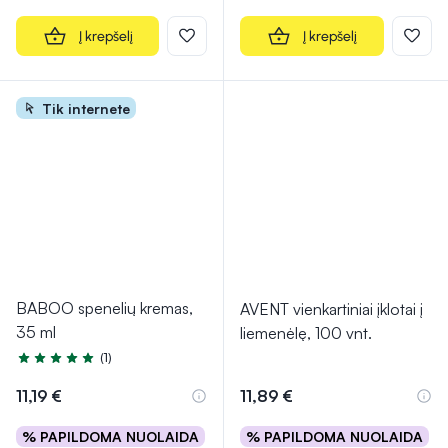
Į krepšelį
Į krepšelį
Tik internete
BABOO spenelių kremas,
AVENT vienkartiniai įklotai į
35 ml
liemenėlę, 100 vnt.
(1)
Įvertinimas 5.0 iš 5
11,19 €
11,89 €
% PAPILDOMA NUOLAIDA
% PAPILDOMA NUOLAIDA