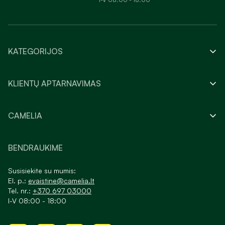
KATEGORIJOS
KLIENTŲ APTARNAVIMAS
CAMELIA
BENDRAUKIME
Susisiekite su mumis:
El. p.:
evaistine@camelia.lt
Tel. nr.:
+370 697 03000
I-V 08:00 - 18:00