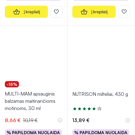
Į krepšelį
Į krepšelį
-15%
MULTI-MAM apsauginis
NUTRISON milteliai, 430 g
balzamas maitinančioms
motinoms, 30 ml
(1)
Įvertinimas 5.0 iš 5
8,66 €
10,19 €
13,89 €
% PAPILDOMA NUOLAIDA
% PAPILDOMA NUOLAIDA