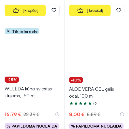
Į krepšelį
Į krepšelį
Tik internete
-25%
-10%
WELEDA kūno sviestas
ALOE VERA GEL gelis
strijoms, 150 ml
odai, 100 ml
(6)
Įvertinimas 5.0 iš 5
16,79 €
22,39 €
8,00 €
8,89 €
% PAPILDOMA NUOLAIDA
% PAPILDOMA NUOLAIDA