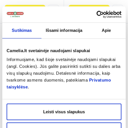
Į krepšelį
Į krepšelį
Sutikimas
Išsami informacija
Apie
Tik internete
Camelia.lt svetainėje naudojami slapukai
Informuojame, kad šioje svetainėje naudojami slapukai
(angl. Cookies). Jūs galite pasirinkti sutikti su dalies arba
visų slapukų naudojimu. Detalesnė informacija, kaip
-25%
-10%
tvarkome asmens duomenis, pateikiama
Privatumo
taisyklėse
.
WELEDA aliejus strijoms,
LANSINOH lanolino
100 ml
spenelių kremas, 10 ml
15,74 €
20,99 €
10,34 €
11,49 €
Leisti visus slapukus
% PAPILDOMA NUOLAIDA
% PAPILDOMA NUOLAIDA