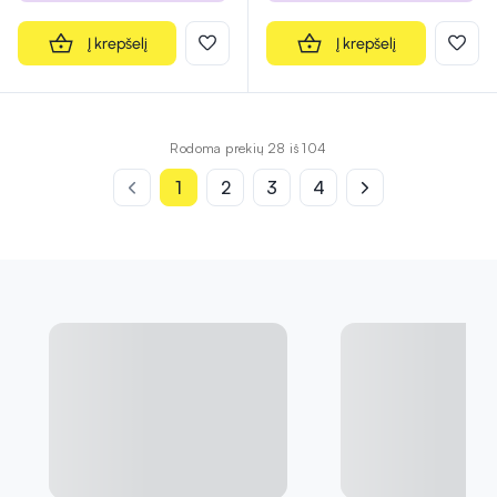
Į krepšelį
Į krepšelį
Rodoma prekių 28 iš 104
1
2
3
4