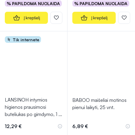
% PAPILDOMA NUOLAIDA
% PAPILDOMA NUOLAIDA
Į krepšelį
Į krepšelį
Tik internete
LANSINOH intymios
BABOO maišeliai motinos
higienos prausimosi
pienui laikyti, 25 vnt.
buteliukas po gimdymo, 1
...
12,29 €
6,89 €