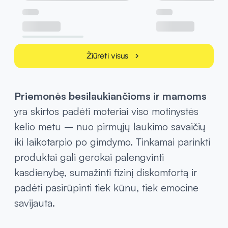
Sveikata
Sveikata
2026-07-31
2026-07-31
Vaistinėlė į festivalį: vien vaistų
Dezodorantas ar
nuo skausmo nepakaks
antiperspirantas? Va
atsakė, kada kurį pas
Skaityti daugiau
Skaityti daugiau
Žiūrėti visus
chevron_right
Priemonės besilaukiančioms ir mamoms
yra skirtos padėti moteriai viso motinystės
kelio metu – nuo pirmųjų laukimo savaičių
iki laikotarpio po gimdymo. Tinkamai parinkti
produktai gali gerokai palengvinti