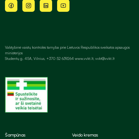
Valstybinė vaistų kontrolės tarnyba prie Lietuvos Respublikos sveikatos apsaugos
ministerijos
Studentų g. 45A, Vilnius, +370 52 639264 www.vvkt.lt, vvkt@vvkt.lt
Šampūnas
Veido kremas