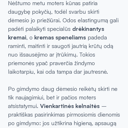
kasdienybę, sumažinti fizinį diskomfortą ir
padėti pasirūpinti tiek kūnu, tiek emocine
savijauta.
Nėštumo metu moters kūnas patiria
daugybę pokyčių, todėl svarbu skirti
dėmesio jo priežiūrai. Odos elastingumą gali
padėti palaikyti specialūs
drėkinantys
kremai
, o
kremas speneliams
padeda
raminti, maitinti ir saugoti jautrią krūtų odą
nuo išsausėjimo ar įtrūkimų. Tokios
priemonės ypač praverčia žindymo
laikotarpiu, kai oda tampa dar jautresnė.
Po gimdymo daug dėmesio reikėtų skirti ne