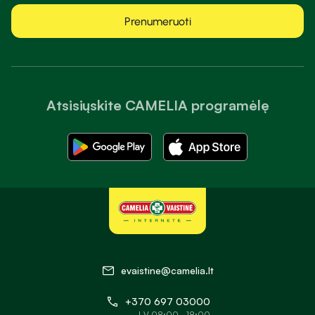
Prenumeruoti
Atsisiųskite CAMELIA programėlę
evaistine@camelia.lt
+370 697 03000
I-V 08:00 - 18:00