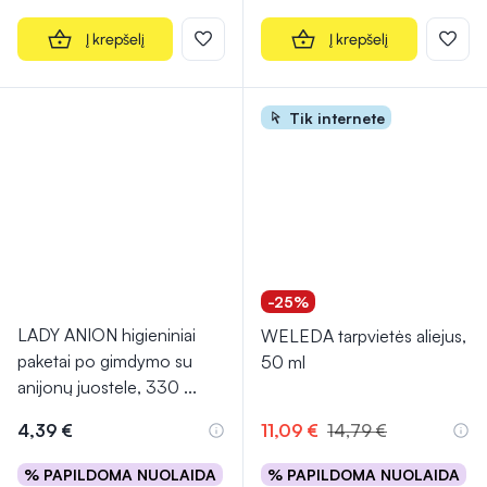
Į krepšelį
Į krepšelį
Tik internete
-25%
LADY ANION higieniniai
WELEDA tarpvietės aliejus,
paketai po gimdymo su
50 ml
anijonų juostele, 330
...
4,39 €
11,09 €
14,79 €
% PAPILDOMA NUOLAIDA
% PAPILDOMA NUOLAIDA