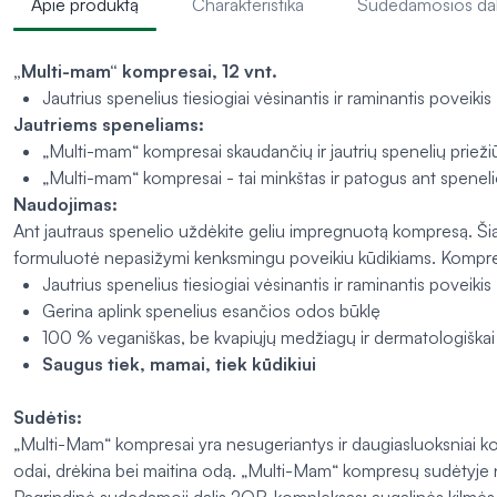
Apie produktą
Charakteristika
Sudedamosios da
„Multi-mam“ kompresai, 12 vnt.
Jautrius spenelius tiesiogiai vėsinantis ir raminantis poveikis
Jautriems speneliams:
„Multi-mam“ kompresai skaudančių ir jautrių spenelių priežiū
„Multi-mam“ kompresai - tai minkštas ir patogus ant spenelio
Naudojimas:
Ant jautraus spenelio uždėkite geliu impregnuotą kompresą. Šią 
formuluotė nepasižymi kenksmingu poveikiu kūdikiams. Kompresas
Jautrius spenelius tiesiogiai vėsinantis ir raminantis poveikis
Gerina aplink spenelius esančios odos būklę
100 % veganiškas, be kvapiųjų medžiagų ir dermatologiškai 
Saugus tiek, mamai, tiek kūdikiui
Sudėtis:
„Multi-Mam“ kompresai yra nesugeriantys ir daugiasluoksniai kom
odai, drėkina bei maitina odą. „Multi-Mam“ kompresų sudėtyje n