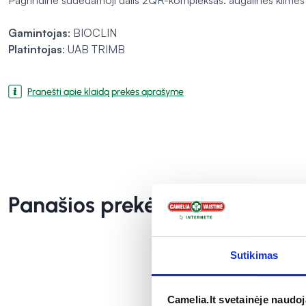
Pagrindinė sudedamoji dalis 2QR-kompleksas: augalinės kilmės su
Gamintojas
: BIOCLIN
Platintojas
: UAB TRIMB
Pranešti apie klaidą prekės aprašyme
Panašios prekės
Sutikimas
Camelia.lt svetainėje naudo