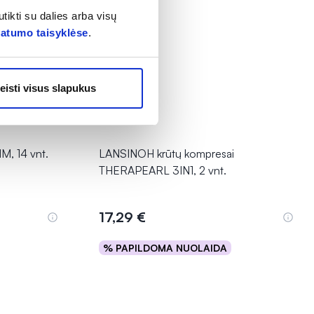
tikti su dalies arba visų
vatumo taisyklėse
.
eisti visus slapukus
, 14 vnt.
LANSINOH krūtų kompresai
THERAPEARL 3IN1, 2 vnt.
17,29 €
% PAPILDOMA NUOLAIDA
Į krepšelį