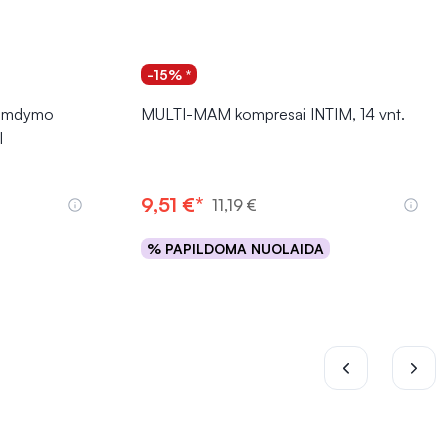
-15% *
gimdymo
MULTI-MAM kompresai INTIM, 14 vnt.
l
9,51 €*
11,19 €
% PAPILDOMA NUOLAIDA
Į krepšelį