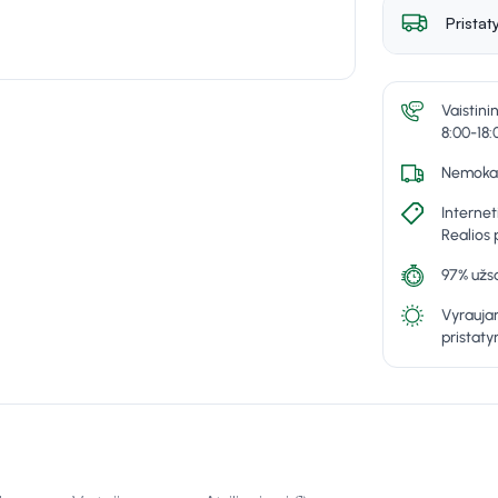
Pristat
Vaistini
8:00-18:
Nemokam
Internet
Realios 
97% užsa
Vyraujan
pristat