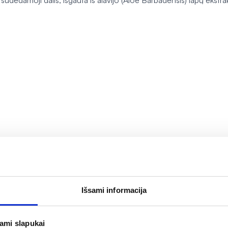
dedamoji dalis, išgauta iš alavijo (
Aloe Barbadensis
) lapų ekstra
Išsami informacija
jami slapukai