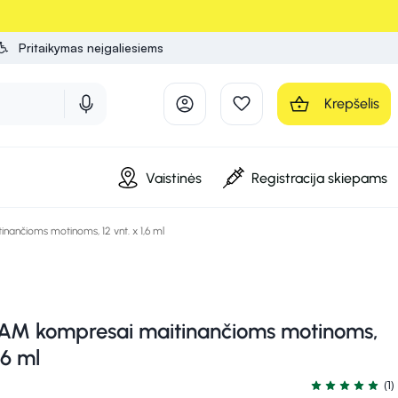
Pritaikymas neįgaliesiems
Krepšelis
Vaistinės
Registracija skiepams
nčioms motinoms, 12 vnt. x 1,6 ml
M kompresai maitinančioms motinoms,
,6 ml
(1)
Įvertinimas 5.0