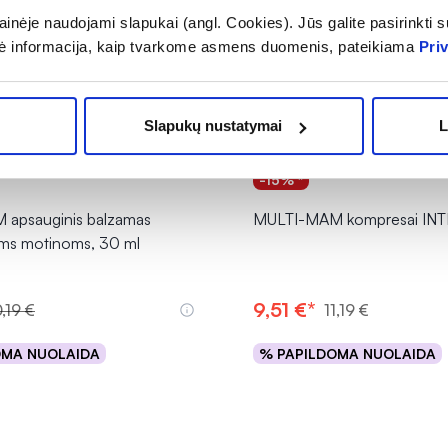
inėje naudojami slapukai (angl. Cookies). Jūs galite pasirinkti su
ė informacija, kaip tvarkome asmens duomenis, pateikiama
Pri
Slapukų nustatymai
L
-15% *
apsauginis balzamas
MULTI-MAM kompresai INTIM
oms motinoms, 30 ml
9,51 €*
,19 €
11,19 €
OMA NUOLAIDA
% PAPILDOMA NUOLAIDA
Į krepšelį
Į krepšelį