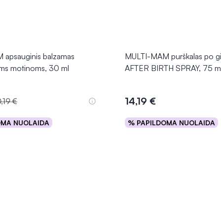
apsauginis balzamas
MULTI-MAM purškalas po 
oms motinoms, 30 ml
AFTER BIRTH SPRAY, 75 m
14,19 €
,19 €
OMA NUOLAIDA
% PAPILDOMA NUOLAIDA
Į krepšelį
Į krepšelį