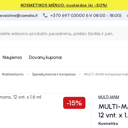
KOSMETIKOS MĖNUO: nuolaidos iki -50%!
evaistine@camelia.lt
+370 697 03000 (I-V 08:00 - 18:00)
Naujienos
Dovanų kuponai
Maitinančioms
Spenelių kremai ir kompresai
MULTI-MAM kompresai maitina
MULTI-MAM
-15%
MULTI-MA
12 vnt. x 1
Kosmetika