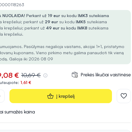
 10000118263
 NUOLAIDA!
Perkant už
19 eur
su kodu
IMK3
suteikiama
 krepšeliui; perkant už
29 eur
su kodu
IMK5
suteikiama
a krepšeliui; perkant už
49 eur
su kodu
IMK8
suteikiama
a krepšeliui.
umuojamos. Pasiūlymas negalioja vaistams, akcijai 1+1, pristatymo
dovanų kuponams. Vieno pirkimo metu galima panaudoti tik vieną
odą. Galioja iki 2026 08 09
9,08 €
10,69 €
Prekės likučiai vaistinėse
utaupote:
1,61 €
d
Į krepšelį
kai sumažės kaina