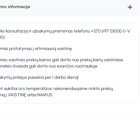
ymo informacija
nko konsultacija ir užsakymų priėmimas telefonu +370 697 03000 (I-V
00)
as pristatymas į artimiausią vaistinę
inės vaistinės prekių kainos gali skirtis nuo prekių kainų vaistinėse.
prekės išvaizda gali skirtis nuo esančios nuotraukoje
kymų pirkėjus pasiekia per 1 darbo dieną!
t aukštai oro temperatūrai, rekomenduojame rinktis prekių
ymą į VAISTINĘ arba NAMUS