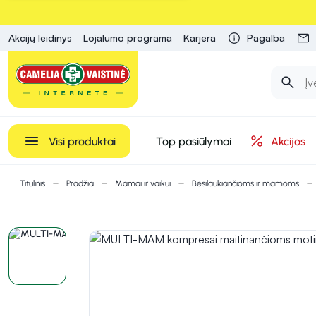
Akcijų leidinys
Lojalumo programa
Karjera
Pagalba
Visi produktai
Top pasiūlymai
Akcijos
Titulinis
Pradžia
Mamai ir vaikui
Besilaukiančioms ir mamoms