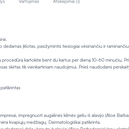
lys
Vartojimas
Atsiliepimai (1)
rai.
 dedamas įklotas, pasižymintis tiesiogiai vėsinančiu ir raminančiu
procedūrą kartokite bent du kartus per dieną 10-60 minučių. Prieš
 skirtas tik vienkartiniam naudojimui. Prieš naudodami perskaity
patikrintas
presai, impregnuoti augalinės kilmės geliu iš alavijo (
Aloe Barba
ėra kvapiųjų medžiagų. Dermatologiškai patikrinta.