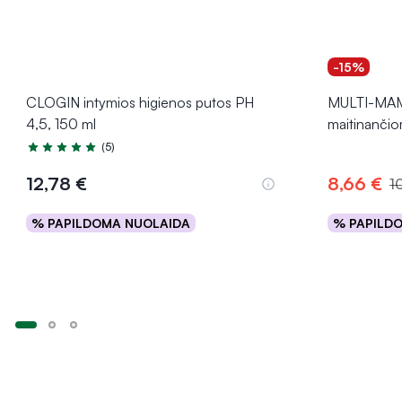
-15%
CLOGIN intymios higienos putos PH
MULTI-MAM 
4,5, 150 ml
maitinanči
(5)
Įvertinimas 5.0 iš 5
12,78 €
8,66 €
10
% PAPILDOMA NUOLAIDA
% PAPILD
Į krepšelį