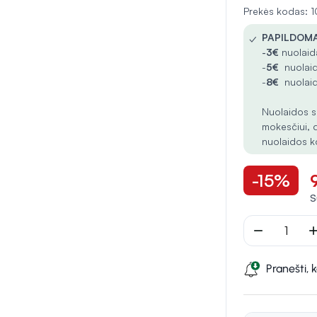
Prekės kodas:
✓
PAPILDOMA
-
3€
nuolaida
-
5€
nuolaid
-
8€
nuolaid
Nuolaidos s
mokesčiui, 
nuolaidos k
-15%
S
remove
ad
Pranešti, 