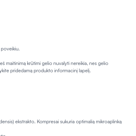
 poveikiu.
 maitinimą krūtimi gelio nuvalyti nereikia, nes gelio
kite pridedamą produkto informacinį lapelį.
densis
) ekstrakto. Kompresai sukuria optimalią mikroaplinką