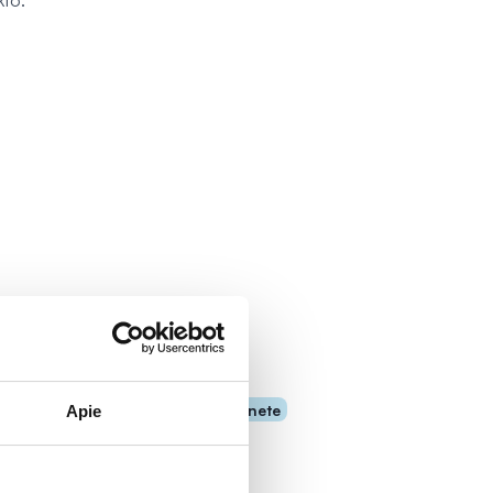
kto.
Tik internete
Apie