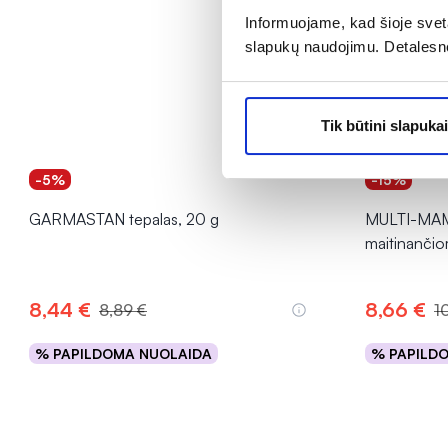
Informuojame, kad šioje sveta
slapukų naudojimu. Detalesn
Tik būtini slapukai
-5%
-15%
GARMASTAN tepalas, 20 g
MULTI-MAM 
maitinanči
8,44 €
8,66 €
8,89 €
10
% PAPILDOMA NUOLAIDA
% PAPILD
Į krepšelį