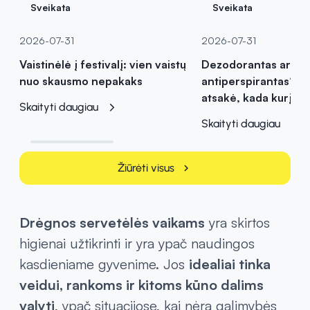
Sveikata
Sveikata
2026-07-31
2026-07-31
Vaistinėlė į festivalį: vien vaistų
Dezodorantas ar
nuo skausmo nepakaks
antiperspirantas? Va
atsakė, kada kurį pas
Skaityti daugiau
Skaityti daugiau
Žiūrėti visus
chevron_right
Drėgnos servetėlės vaikams
yra skirtos
higienai užtikrinti ir yra ypač naudingos
kasdieniame gyvenime. Jos
idealiai tinka
veidui, rankoms ir kitoms kūno dalims
valyti
, ypač situacijose, kai nėra galimybės