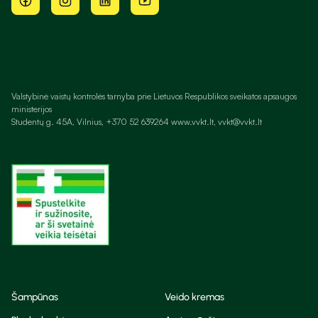
Valstybinė vaistų kontrolės tarnyba prie Lietuvos Respublikos sveikatos apsaugos
ministerijos
Studentų g. 45A, Vilnius, +370 52 639264 www.vvkt.lt, vvkt@vvkt.lt
Šampūnas
Veido kremas