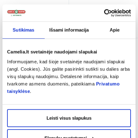
% PAPILDOMA NUOLAIDA
% PAPILDOMA NUOLAIDA
Išparduota
Išparduota
Sutikimas
Išsami informacija
Apie
Tik internete
Tik internete
Camelia.lt svetainėje naudojami slapukai
Informuojame, kad šioje svetainėje naudojami slapukai
(angl. Cookies). Jūs galite pasirinkti sutikti su dalies arba
visų slapukų naudojimu. Detalesnė informacija, kaip
tvarkome asmens duomenis, pateikiama
Privatumo
taisyklėse
.
-25%
ATTITUDE drėgnos
GOWIPES drėgnos
servetėlės kūdikiams BABY
servetėlės BABY WET
Leisti visus slapukus
LEAVES, 72 vnt.
WIPES, 24 vnt.
7,79 €
1,56 €
2,09 €