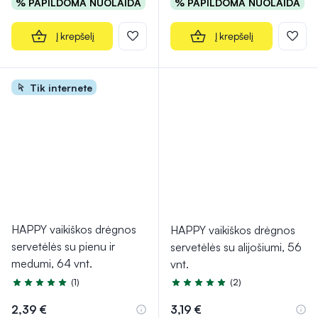
% PAPILDOMA NUOLAIDA
% PAPILDOMA NUOLAIDA
Į krepšelį
Į krepšelį
Tik internete
HAPPY vaikiškos drėgnos
HAPPY vaikiškos drėgnos
servetėlės su pienu ir
servetėlės su alijošiumi, 56
medumi, 64 vnt.
vnt.
(1)
(2)
Įvertinimas 5.0 iš 5
Įvertinimas 5.0 iš 5
2,39 €
3,19 €