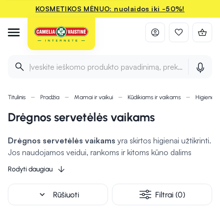
KOSMETIKOS MĖNUO: nuolaidos iki -50%!
Įveskite ieškomo produkto pavadinimą, prekės ženklą ir 
Titulinis
Pradžia
Mamai ir vaikui
Kūdikiams ir vaikams
Higienos
Drėgnos servetėlės vaikams
Drėgnos servetėlės vaikams
yra skirtos higienai užtikrinti.
Jos naudojamos veidui, rankoms ir kitoms kūno dalims
valyti, ypač kai nėra galimybės naudoti vandens ir muilo.
Rodyti daugiau
Šios servetėlės yra švelnios sudėties, kurios
nealergizuoja
odos
, ir gali būti praturtintos drėkinančiomis medžiagomis.
expand_more
Rūšiuoti
Filtrai (0)
Jos yra patogios, priglunda prie kūno, tad tinka tiek
naudojimui namuose, tiek išvykoje. Drėgnos servetėlės taip