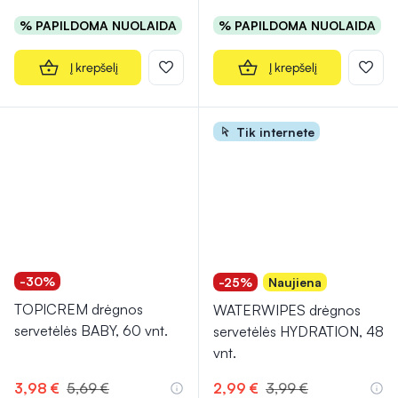
% PAPILDOMA NUOLAIDA
% PAPILDOMA NUOLAIDA
Į krepšelį
Į krepšelį
Tik internete
-30%
-25%
Naujiena
TOPICREM drėgnos
WATERWIPES drėgnos
servetėlės BABY, 60 vnt.
servetėlės HYDRATION, 48
vnt.
3,98 €
5,69 €
2,99 €
3,99 €