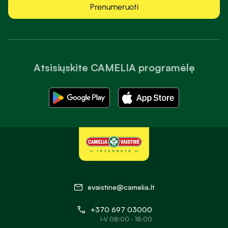
Prenumeruoti
Atsisiųskite CAMELIA programėlę
evaistine@camelia.lt
+370 697 03000
I-V 08:00 - 18:00