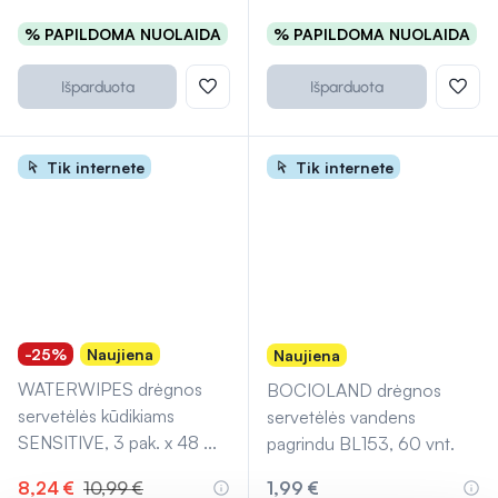
% PAPILDOMA NUOLAIDA
% PAPILDOMA NUOLAIDA
Išparduota
Išparduota
Tik internete
Tik internete
-25%
Naujiena
Naujiena
WATERWIPES drėgnos
BOCIOLAND drėgnos
servetėlės kūdikiams
servetėlės vandens
SENSITIVE, 3 pak. x 48
...
pagrindu BL153, 60 vnt.
8,24 €
10,99 €
1,99 €