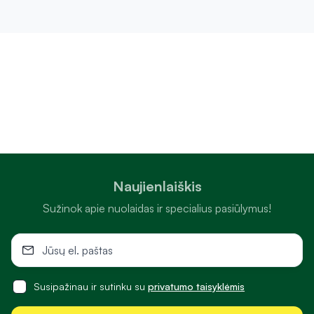
Naujienlaiškis
Sužinok apie nuolaidas ir specialius pasiūlymus!
Susipažinau ir sutinku su
privatumo taisyklėmis