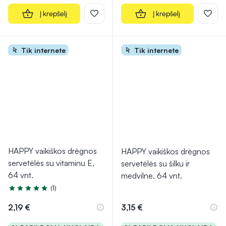
Į krepšelį
Į krepšelį
Tik internete
Tik internete
HAPPY vaikiškos drėgnos
HAPPY vaikiškos drėgnos
servetėlės su vitaminu E,
servetėlės su šilku ir
64 vnt.
medvilne, 64 vnt.
(1)
Įvertinimas 5.0 iš 5
2,19 €
3,15 €