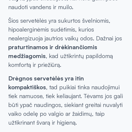
naudoti vandens ir muilo.
Šios servetėlės yra sukurtos švelniomis,
hipoalerginėmis sudėtimis, kurios
nealergizuoja jautrios vaikų odos. Dažnai jos
praturtinamos ir drėkinančiomis
medžiagomis
, kad užtikrintų papildomą
komfortą ir priežiūrą.
Drėgnos servetėlės yra itin
kompaktiškos
, tad puikiai tinka naudojimui
tiek namuose, tiek keliaujant. Tėvams jos gali
būti ypač naudingos, siekiant greitai nuvalyti
vaiko odelę po valgio ar žaidimų, taip
užtikrinant švarą ir higieną.