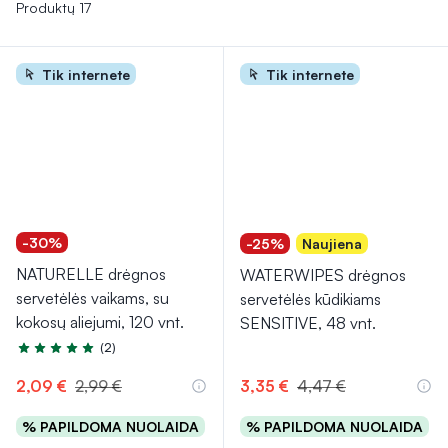
pat gali būti naudingos tėvams, siekiant greitai nuvalyti vaiko
Produktų 17
odelę po valgio ar žaidimų.
Tik internete
Tik internete
-30%
-25%
Naujiena
NATURELLE drėgnos
WATERWIPES drėgnos
servetėlės vaikams, su
servetėlės kūdikiams
kokosų aliejumi, 120 vnt.
SENSITIVE, 48 vnt.
(2)
Įvertinimas 5.0 iš 5
2,09 €
2,99 €
3,35 €
4,47 €
% PAPILDOMA NUOLAIDA
% PAPILDOMA NUOLAIDA