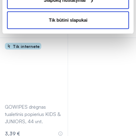
Slapukų nustatymai
% PAPILDOMA NUOLAIDA
% PAPILDOMA NUOLAIDA
Tik būtini slapukai
Išparduota
Išparduota
Tik internete
GOWIPES drėgnas
tualetinis popierius KIDS &
JUNIORS, 44 vnt.
3,39 €