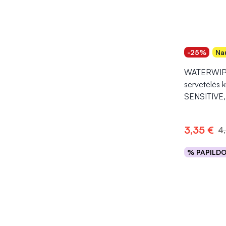
-25%
Na
WATERWIPE
servetėlės 
SENSITIVE,
3,35 €
4
% PAPILD
Į kr