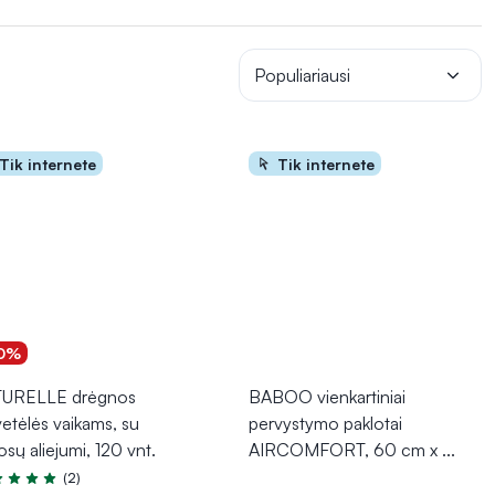
t, kad nagai būtų tvarkingi ir švarūs.
Populiariausi
Tik internete
Tik internete
0%
URELLE drėgnos
BABOO vienkartiniai
vetėlės vaikams, su
pervystymo paklotai
sų aliejumi, 120 vnt.
AIRCOMFORT, 60 cm x
...
(2)
tinimas 5.0 iš 5