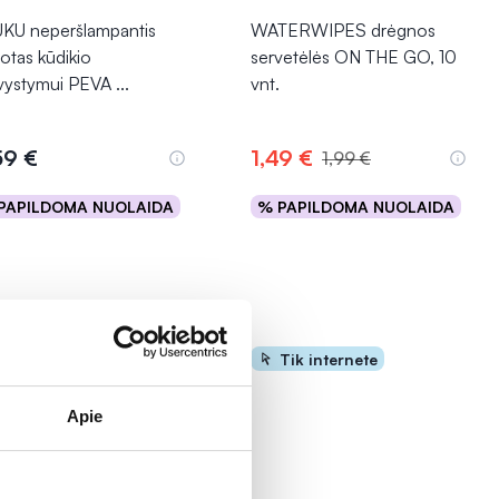
KU neperšlampantis
WATERWIPES drėgnos
lotas kūdikio
servetėlės ON THE GO, 10
vystymui PEVA
...
vnt.
59 €
1,49 €
1,99 €
PAPILDOMA NUOLAIDA
% PAPILDOMA NUOLAIDA
Į krepšelį
Į krepšelį
Tik internete
Apie