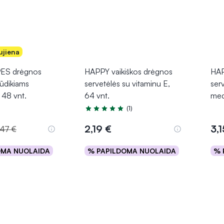
ujiena
S drėgnos
HAPPY vaikiškos drėgnos
HAP
kūdikiams
servetėlės su vitaminu E,
serv
 48 vnt.
64 vnt.
med
(1)
Įvertinimas 5.0 iš 5
2,19 €
3,1
,47 €
OMA NUOLAIDA
% PAPILDOMA NUOLAIDA
% 
epšelį
Į krepšelį