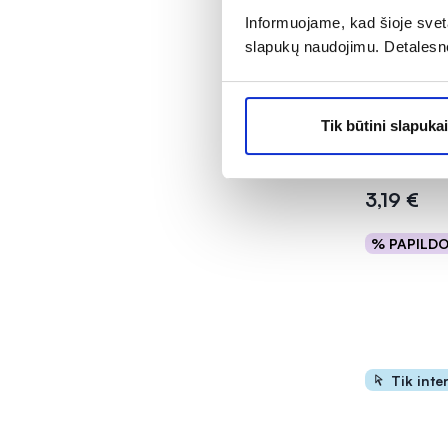
Informuojame, kad šioje sveta
slapukų naudojimu. Detalesn
HAPPY vaik
servetėlės s
Tik būtini slapukai
vnt.
Įvertinimas 5
3,19 €
% PAPILD
Į kr
Tik inte