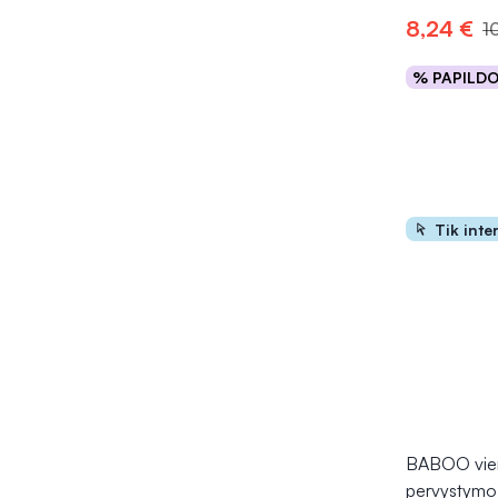
8,24 €
1
% PAPILD
Į kr
Tik inte
BABOO vienk
pervystymo 