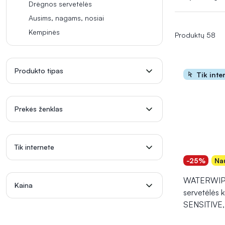
juos derėtų nau
Drėgnos servetėlės
Ausims, nagams, nosiai
Kempinės
Produktų 58
Produkto tipas
Tik inte
Prekės ženklas
Tik internete
-25%
Na
WATERWIPE
Kaina
servetėlės 
SENSITIVE, 