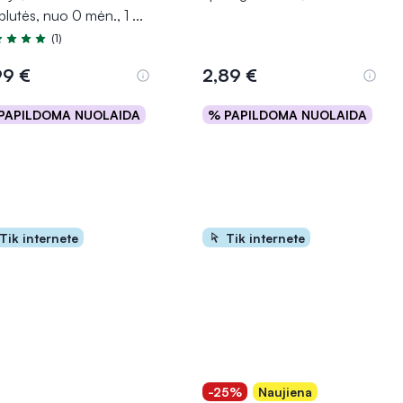
plutės, nuo 0 mėn., 1
...
(1)
tinimas 5.0 iš 5
99 €
2,89 €
PAPILDOMA NUOLAIDA
% PAPILDOMA NUOLAIDA
Į krepšelį
Į krepšelį
Tik internete
Tik internete
-25%
Naujiena