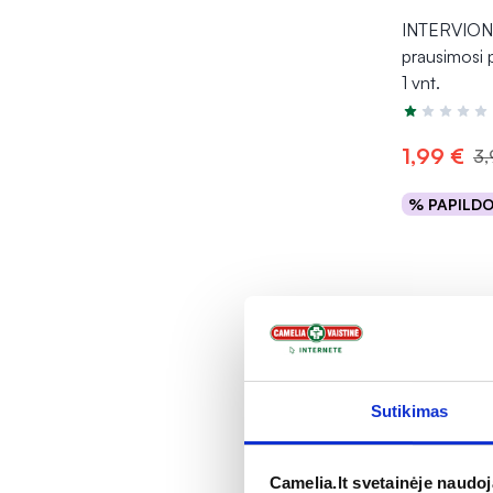
INTERVION
prausimosi p
1 vnt.
Įvertinimas 1
1,99 €
3,
% PAPILD
Į kr
Sutikimas
Camelia.lt svetainėje naudo