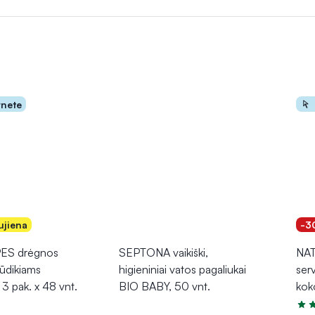
doti atsargiai. Manikiūro rinkinys skirtas nagų priežiūrai, užtikrinan
rnete
ujiena
-3
S drėgnos
SEPTONA vaikiški,
NAT
kūdikiams
higieniniai vatos pagaliukai
ser
3 pak. x 48 vnt.
BIO BABY, 50 vnt.
koko
Įver