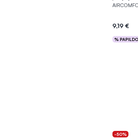
AIRCOMFOR
9,19 €
% PAPILD
Į kr
-50%