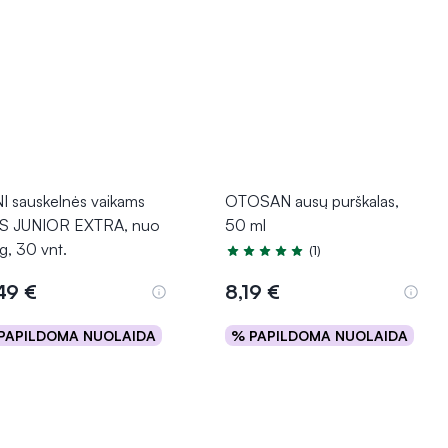
I sauskelnės vaikams
OTOSAN ausų purškalas,
S JUNIOR EXTRA, nuo
50 ml
g, 30 vnt.
(1)
Įvertinimas 5.0 iš 5
,49 €
8,19 €
PAPILDOMA NUOLAIDA
% PAPILDOMA NUOLAIDA
Į krepšelį
Į krepšelį