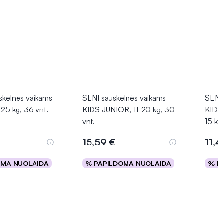
kelnės vaikams
SENI sauskelnės vaikams
SEN
25 kg, 36 vnt.
KIDS JUNIOR, 11-20 kg, 30
KID
vnt.
15 k
15,59 €
11
OMA NUOLAIDA
% PAPILDOMA NUOLAIDA
% 
epšelį
Į krepšelį