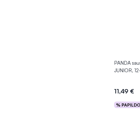
PANDA saus
JUNIOR, 12-
11,49 €
% PAPILD
Į kr