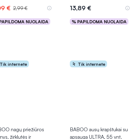
09 €
13,89 €
2,99 €
PAPILDOMA NUOLAIDA
% PAPILDOMA NUOLAIDA
Į krepšelį
Į krepšelį
Tik internete
Tik internete
OO nagų priežiūros
BABOO ausų krapštukai su
inys, žirklutės ir
apsauga ULTRA, 55 vnt.