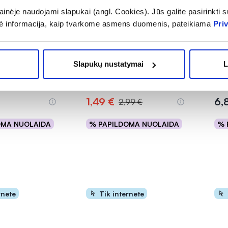
inėje naudojami slapukai (angl. Cookies). Jūs galite pasirinkti su
-50%
ė informacija, kaip tvarkome asmens duomenis, pateikiama
Pri
iškos drėgnos
INTERVION plaušinė
CA
u alijošiumi, 56
pakuotėje, maža, 1 vnt.
vien
Slapukų nustatymai
L
x 6
(2)
.0 iš 5
1,49 €
6,
2,99 €
OMA NUOLAIDA
% PAPILDOMA NUOLAIDA
% 
epšelį
Į krepšelį
rnete
Tik internete