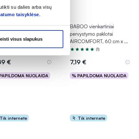
tikti su dalies arba visų
vatumo taisyklėse
.
NPOL BABIES
BABOO vienkartiniai
kartiniai paklotai, 60 cm
pervystymo paklotai
eisti visus slapukus
0 cm, 10 vnt.
AIRCOMFORT, 60 cm x
...
(1)
Įvertinimas 5.0 iš 5
89 €
7,19 €
PAPILDOMA NUOLAIDA
% PAPILDOMA NUOLAIDA
Į krepšelį
Į krepšelį
Tik internete
Tik internete