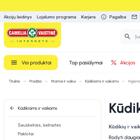
Akcijų leidinys
Lojalumo programa
Karjera
Pagalba
Visi produktai
Top pasiūlymai
Akcijos
Titulinis
Pradžia
Mamai ir vaikui
Kūdikiams ir vaikams
Higien
Kūdik
Kūdikiams ir vaikams
Sauskelnės, kelnaitės
Kūdikių
ir
vai
Paklotai
Drėgnos serve
Rodyti daugia