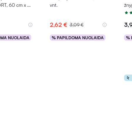
T, 60 cm x
...
vnt.
žny
Įver
2,62 €
3,
3,09 €
OMA NUOLAIDA
% PAPILDOMA NUOLAIDA
% 
epšelį
Į krepšelį