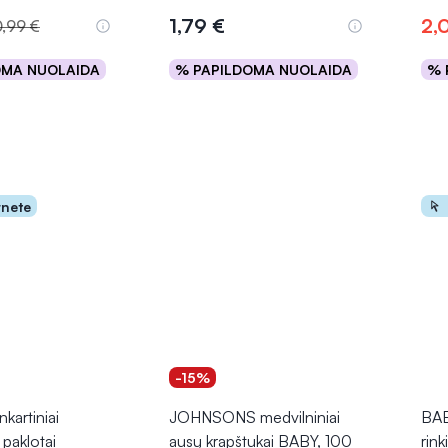
1,79 €
2,
0,99 €
OMA NUOLAIDA
% PAPILDOMA NUOLAIDA
% 
epšelį
Į krepšelį
rnete
-15%
artiniai
JOHNSONS medvilniniai
BAB
paklotai
ausų krapštukai BABY, 100
rink