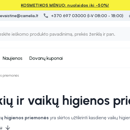
KOSMETIKOS MĖNUO: nuolaidos iki -50%!
evaistine@camelia.lt
+370 697 03000 (I-V 08:00 - 18:00)
Naujienos
Dovanų kuponai
os priemonės
ių ir vaikų higienos p
kų higienos priemonės
yra skirtos užtikrinti kasdienę vaikų higieną
tėlės yra
patogios greitam rankų
ir
veido valymui
, ypač keliau
u