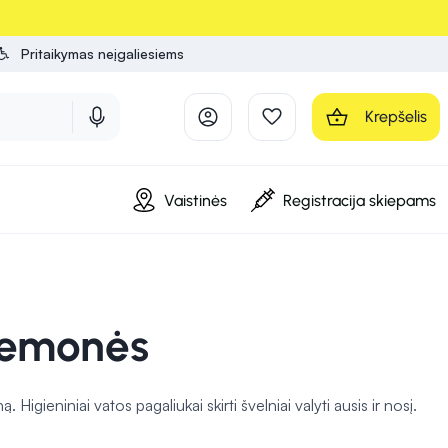
Pritaikymas neįgaliesiems
Krepšelis
Vaistinės
Registracija skiepams
riemonės
. Higieniniai vatos pagaliukai skirti švelniai valyti ausis ir nosį.
jant. Ausų krapštukai leidžia prižiūrėti vaikų ausų higieną, tačiau