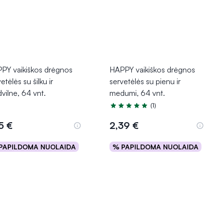
PY vaikiškos drėgnos
HAPPY vaikiškos drėgnos
etėlės su šilku ir
servetėlės su pienu ir
vilne, 64 vnt.
medumi, 64 vnt.
(1)
Įvertinimas 5.0 iš 5
5 €
2,39 €
PAPILDOMA NUOLAIDA
% PAPILDOMA NUOLAIDA
Į krepšelį
Į krepšelį