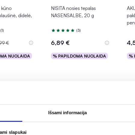
 kūno
NISITA nosies tepalas
AKU
laušinė, didelė,
NASENSALBE, 20 g
pak
per
(1)
(3)
.0 iš 5
Įvertinimas 5.0 iš 5
6,89 €
4,
99 €
OMA NUOLAIDA
% PAPILDOMA NUOLAIDA
% 
epšelį
Į krepšelį
Išsami informacija
jami slapukai