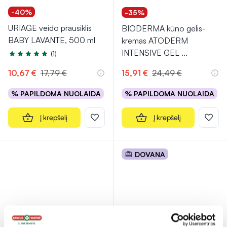
-40%
-35%
URIAGE veido prausiklis
BIODERMA kūno gelis-
BABY LAVANTE, 500 ml
kremas ATODERM
INTENSIVE GEL
...
(1)
Įvertinimas 5.0 iš 5
10,67 €
17,79 €
15,91 €
24,49 €
% PAPILDOMA NUOLAIDA
% PAPILDOMA NUOLAIDA
Į krepšelį
Į krepšelį
DOVANA