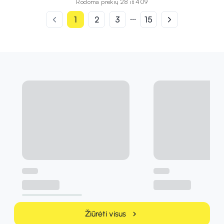
Rodoma prekių 28 iš 409
...
1
2
3
15
Sveikata
Sveikata
2026-07-31
2026-07-31
Vaistinėlė į festivalį: vien vaistų
Dezodorantas ar
nuo skausmo nepakaks
antiperspirantas? Va