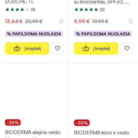
DOUCHE, 1 L
su bronzantais, SPF30,
...
(5)
(2)
Įvertinimas 4.2 iš 5
Įvertinimas 5.0 iš 5
13,64 €
20,99 €
9,99 €
19,99 €
% PAPILDOMA NUOLAIDA
% PAPILDOMA NUOLAIDA
Į krepšelį
Į krepšelį
-35%
-35%
BIODERMA aliejinis veido
BIODERMA kūno ir veido