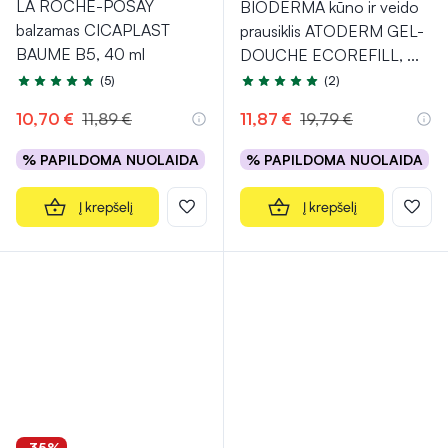
LA ROCHE-POSAY
BIODERMA kūno ir veido
balzamas CICAPLAST
prausiklis ATODERM GEL-
BAUME B5, 40 ml
DOUCHE ECOREFILL,
...
(5)
(2)
Įvertinimas 5.0 iš 5
Įvertinimas 5.0 iš 5
10,70 €
11,89 €
11,87 €
19,79 €
% PAPILDOMA NUOLAIDA
% PAPILDOMA NUOLAIDA
Į krepšelį
Į krepšelį
-35%