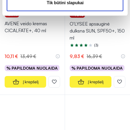
Tik būtini slapukai
-25%
-40%
AVENE veido kremas
O'LYSEE apsauginė
CICALFATE+, 40 ml
dulksna SUN, SPF50+, 150
ml
(3)
Įvertinimas 3.7 iš 5
10,11 €
13,49 €
9,83 €
16,39 €
% PAPILDOMA NUOLAIDA
% PAPILDOMA NUOLAIDA
Į krepšelį
Į krepšelį