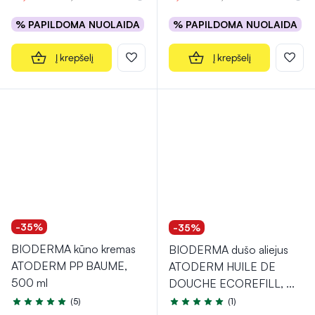
% PAPILDOMA NUOLAIDA
% PAPILDOMA NUOLAIDA
Į krepšelį
Į krepšelį
-35%
-35%
BIODERMA kūno kremas
BIODERMA dušo aliejus
ATODERM PP BAUME,
ATODERM HUILE DE
500 ml
DOUCHE ECOREFILL,
...
(5)
(1)
Įvertinimas 5.0 iš 5
Įvertinimas 5.0 iš 5