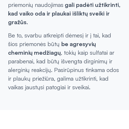
alijošius, sviestmedžio sviestas ar ramunėlės,
yra puikūs pasirinkimai, nes gali padėti
drėkinti ir raminti odą bei plaukus, suteikiant
elastingumo ir spindesio. Reguliarus šių
priemonių naudojimas
gali padėti užtikrinti,
kad vaiko oda ir plaukai išliktų sveiki ir
gražūs.
Be to, svarbu atkreipti dėmesį ir į tai, kad
šios priemonės būtų
be agresyvių
cheminių medžiagų
, tokių kaip sulfatai ar
parabenai, kad būtų išvengta dirginimų ir
alerginių reakcijų. Pasirūpinus tinkama odos
ir plaukų priežiūra, galima užtikrinti, kad
vaikas jaustųsi patogiai ir sveikai.