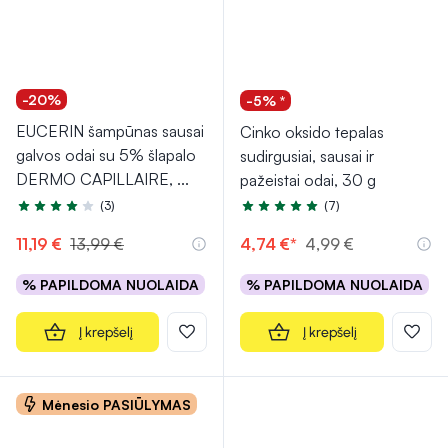
-20%
-5% *
EUCERIN šampūnas sausai
Cinko oksido tepalas
galvos odai su 5% šlapalo
sudirgusiai, sausai ir
DERMO CAPILLAIRE,
...
pažeistai odai, 30 g
(3)
(7)
Įvertinimas 4.3 iš 5
Įvertinimas 4.7 iš 5
11,19 €
13,99 €
4,74 €*
4,99 €
% PAPILDOMA NUOLAIDA
% PAPILDOMA NUOLAIDA
Į krepšelį
Į krepšelį
Mėnesio PASIŪLYMAS