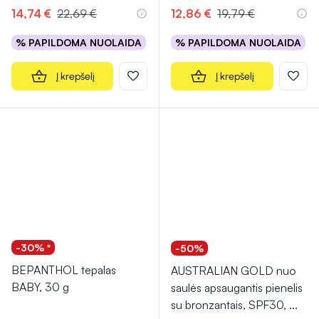
14,74 €
22,69 €
12,86 €
19,79 €
% PAPILDOMA NUOLAIDA
% PAPILDOMA NUOLAIDA
Į krepšelį
Į krepšelį
-30% *
-50%
BEPANTHOL tepalas
AUSTRALIAN GOLD nuo
BABY, 30 g
saulės apsaugantis pienelis
su bronzantais, SPF30,
...