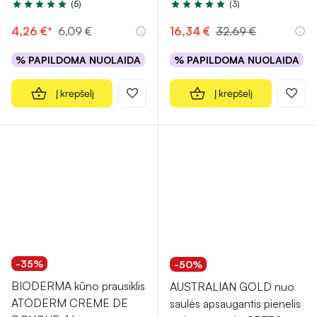
(5)
(3)
Įvertinimas 5.0 iš 5
Įvertinimas 5.0 iš 5
4,26 €*
6,09 €
16,34 €
32,69 €
% PAPILDOMA NUOLAIDA
% PAPILDOMA NUOLAIDA
Į krepšelį
Į krepšelį
-35%
-50%
BIODERMA kūno prausiklis
AUSTRALIAN GOLD nuo
ATODERM CREME DE
saulės apsaugantis pienelis