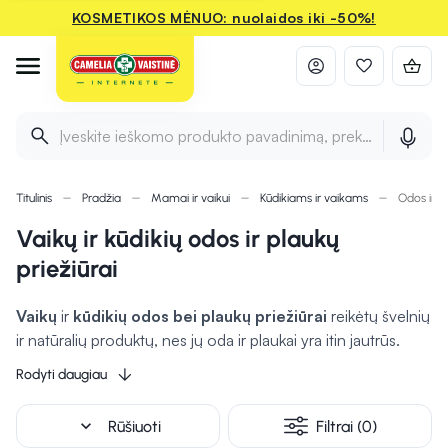
KOSMETIKOS MĖNUO: nuolaidos iki -50%!
Įveskite ieškomo produkto pavadinimą, prekės ženklą ir 
Titulinis
Pradžia
Mamai ir vaikui
Kūdikiams ir vaikams
Odos ir pl
Vaikų ir kūdikių odos ir plaukų
priežiūrai
Vaikų
ir
kūdikių odos bei plaukų priežiūrai
reikėtų švelnių
ir natūralių produktų, nes jų oda ir plaukai yra itin jautrūs.
Derėtų naudoti drėkinančius kremus ir prausiklius, kurie
Rodyti daugiau
nesukelia dirginimo. Plaukų priežiūrai tinka švelnūs
šampūnai, skirti plaukų būklei palaikyti. Be to, natūralios
expand_more
Rūšiuoti
Filtrai (0)
sudedamosios dalys, tokios kaip alijošius ar sviestmedžio