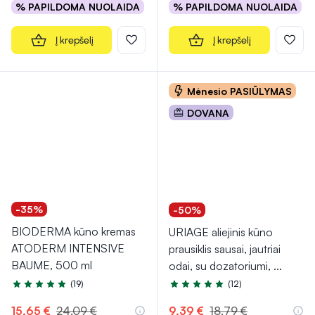
% PAPILDOMA NUOLAIDA
% PAPILDOMA NUOLAIDA
Į krepšelį
Į krepšelį
Mėnesio PASIŪLYMAS
DOVANA
-35%
-50%
BIODERMA kūno kremas
URIAGE aliejinis kūno
ATODERM INTENSIVE
prausiklis sausai, jautriai
BAUME, 500 ml
odai, su dozatoriumi,
...
(19)
(12)
Įvertinimas 4.9 iš 5
Įvertinimas 4.9 iš 5
15,65 €
24,09 €
9,39 €
18,79 €