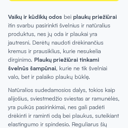
atsakė, kada kurį pas
Skaityti daugiau
Skaityti daugiau
Žiūrėti visus
chevron_right
Vaikų ir kūdikių odos
bei
plaukų priežiūrai
itin svarbu pasirinkti švelnius ir natūralius
produktus, nes jų oda ir plaukai yra
jautresni. Derėtų naudoti drėkinančius
kremus ir prausiklius, kurie nesukelia
dirginimo.
Plaukų priežiūrai tinkami
švelnūs šampūnai
, kurie ne tik švelniai
valo, bet ir palaiko plaukų būklę.
Natūralios sudedamosios dalys, tokios kaip