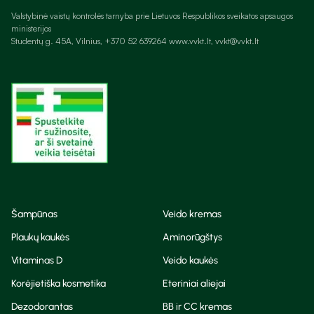
Valstybinė vaistų kontrolės tarnyba prie Lietuvos Respublikos sveikatos apsaugos
ministerijos
Studentų g. 45A, Vilnius, +370 52 639264 www.vvkt.lt, vvkt@vvkt.lt
Šampūnas
Veido kremas
Plaukų kaukės
Aminorūgštys
Vitaminas D
Veido kaukės
Korėjietiška kosmetika
Eteriniai aliejai
Dezodorantas
BB ir CC kremas