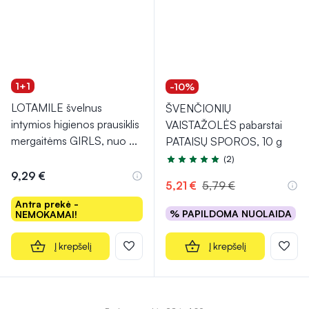
1+1
-10%
LOTAMILE švelnus
ŠVENČIONIŲ
intymios higienos prausiklis
VAISTAŽOLĖS pabarstai
mergaitėms GIRLS, nuo
...
PATAISŲ SPOROS, 10 g
(2)
Įvertinimas 5.0 iš 5
9,29 €
5,21 €
5,79 €
Antra prekė -
% PAPILDOMA NUOLAIDA
NEMOKAMAI!
Į krepšelį
Į krepšelį