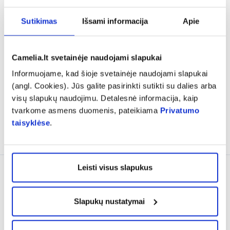
-30%
-35%
Sutikimas
Išsami informacija
Apie
BIODERMA šampūnas
URIAGE universalus
NODE FLUIDE, 400 ml
minkštinamasis kūno
kremas XEMOSE C8+,
...
Camelia.lt svetainėje naudojami slapukai
(2)
(6)
Įvertinimas 4.0 iš 5
Įvertinimas 5.0 iš 5
Informuojame, kad šioje svetainėje naudojami slapukai
(angl. Cookies). Jūs galite pasirinkti sutikti su dalies arba
11,75 €
16,79 €
18,38 €
28,29 €
visų slapukų naudojimu. Detalesnė informacija, kaip
% PAPILDOMA NUOLAIDA
% PAPILDOMA NUOLAIDA
tvarkome asmens duomenis, pateikiama
Privatumo
taisyklėse
.
Į krepšelį
Į krepšelį
Leisti visus slapukus
Tik internete
Slapukų nustatymai