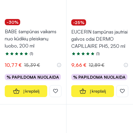
-30%
-25%
BABE šampūnas vaikams
EUCERIN šampūnas jautriai
nuo kūdikių pleiskanų
galvos odai DERMO
luobo, 200 ml
CAPILLAIRE PH5, 250 ml
(1)
(1)
Įvertinimas 5.0 iš 5
Įvertinimas 5.0 iš 5
10,77 €
15,39 €
9,66 €
12,89 €
% PAPILDOMA NUOLAIDA
% PAPILDOMA NUOLAIDA
Į krepšelį
Į krepšelį