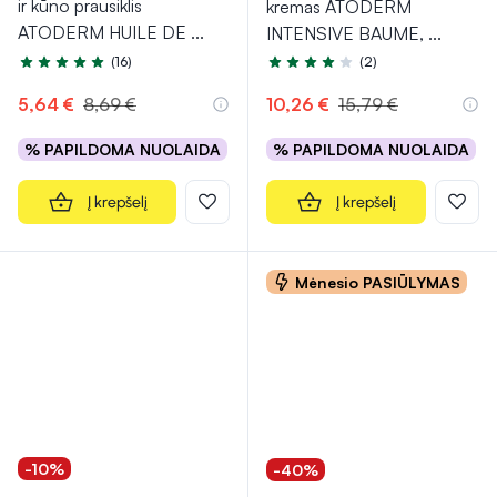
ir kūno prausiklis
kremas ATODERM
ATODERM HUILE DE
...
INTENSIVE BAUME,
...
(16)
(2)
Įvertinimas 4.9 iš 5
Įvertinimas 4.0 iš 5
5,64 €
8,69 €
10,26 €
15,79 €
% PAPILDOMA NUOLAIDA
% PAPILDOMA NUOLAIDA
Į krepšelį
Į krepšelį
Mėnesio PASIŪLYMAS
-10%
-40%