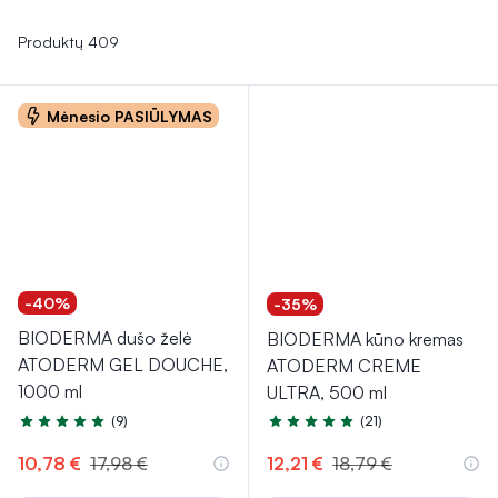
sviestas,
gali padėti drėkinti ir raminti odą.
Reguliarus šių
priemonių naudojimas užtikrins, kad vaiko oda ir plaukai
Produktų 409
išliktų sveiki ir gražūs.
Mėnesio PASIŪLYMAS
-40%
-35%
BIODERMA dušo želė
BIODERMA kūno kremas
ATODERM GEL DOUCHE,
ATODERM CREME
1000 ml
ULTRA, 500 ml
(9)
(21)
Įvertinimas 4.8 iš 5
Įvertinimas 5.0 iš 5
10,78 €
17,98 €
12,21 €
18,79 €