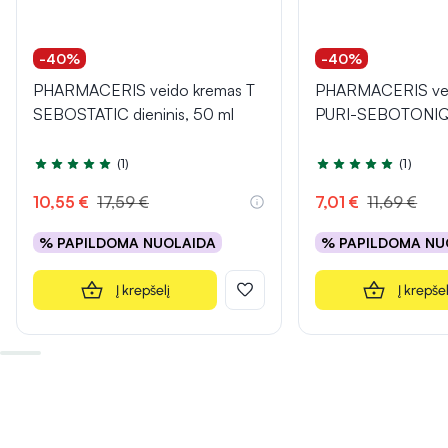
-40%
-40%
PHARMACERIS veido kremas T
PHARMACERIS veid
SEBOSTATIC dieninis, 50 ml
PURI-SEBOTONIQ
(1)
(1)
Įvertinimas 5.0 iš 5
Įvertinimas 5.0 iš 5
10,55 €
17,59 €
7,01 €
11,69 €
% PAPILDOMA NUOLAIDA
% PAPILDOMA NU
Į krepšelį
Į krepšel