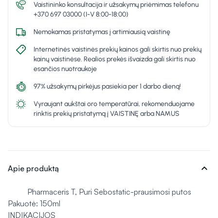
Vaistininko konsultacija ir užsakymų priėmimas telefonu
+370 697 03000 (I-V 8:00-18:00)
Nemokamas pristatymas į artimiausią vaistinę
Internetinės vaistinės prekių kainos gali skirtis nuo prekių
kainų vaistinėse. Realios prekės išvaizda gali skirtis nuo
esančios nuotraukoje
97% užsakymų pirkėjus pasiekia per 1 darbo dieną!
Vyraujant aukštai oro temperatūrai, rekomenduojame
rinktis prekių pristatymą į VAISTINĘ arba NAMUS
expand_more
Apie produktą
Pharmaceris T, Puri Sebostatic-prausimosi putos
Pakuotė: 150ml
INDIKACIJOS