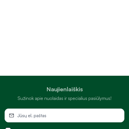
Naujienlaiškis
Sužinok apie nuolaidas ir specialius pasiūlymus!