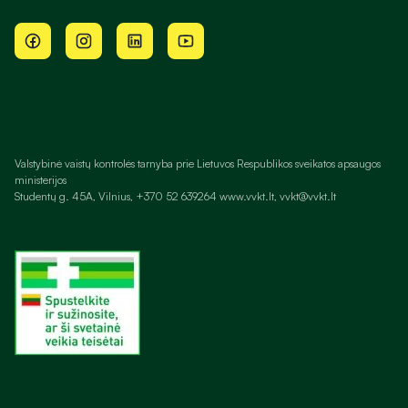
Valstybinė vaistų kontrolės tarnyba prie Lietuvos Respublikos sveikatos apsaugos
ministerijos
Studentų g. 45A, Vilnius, +370 52 639264 www.vvkt.lt, vvkt@vvkt.lt