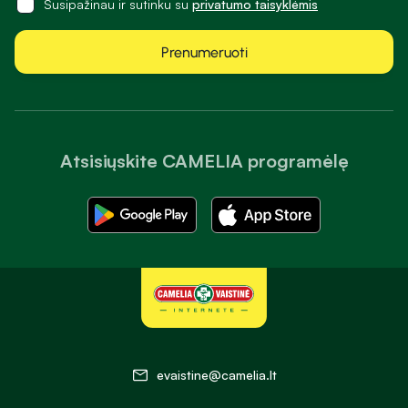
Susipažinau ir sutinku su
privatumo taisyklėmis
Prenumeruoti
Atsisiųskite CAMELIA programėlę
evaistine@camelia.lt