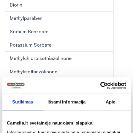
Biotin
Methylparaben
Sodium Benzoate
Potassium Sorbate
Methylchloroisothiazolinone
Methylisothiazolinone
Parfum
Benzyl Alcohol
Sutikimas
Išsami informacija
Apie
Pranešti apie klaidą prekės aprašyme
Camelia.lt svetainėje naudojami slapukai
Informuojame, kad šioje svetainėje naudojami slapukai