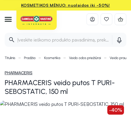
KOSMETIKOS MĖNUO: nuolaidos iki -50%!
Įveskite ieškomo produkto pavadinimą, prekės ženklą ir 
Titulinis
Pradžia
Kosmetika
Veido odos priežiūrai
Veido prausiklia
PHARMACERIS
PHARMACERIS veido putos T PURI-
SEBOSTATIC, 150 ml
-40%