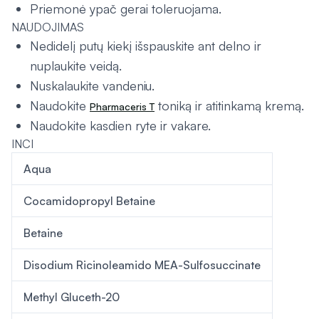
Priemonė ypač gerai toleruojama.
NAUDOJIMAS
Nedidelį putų kiekį išspauskite ant delno ir
nuplaukite veidą.
Nuskalaukite vandeniu.
Naudokite
toniką ir atitinkamą kremą.
Pharmaceris T
Naudokite kasdien ryte ir vakare.
INCI
Aqua
Cocamidopropyl Betaine
Betaine
Disodium Ricinoleamido MEA-Sulfosuccinate
Methyl Gluceth-20