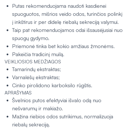
Putas rekomenduojama naudoti kasdienei
spuoguotos, mišrios veido odos, turinčios polinkį
į inkštirus ir per didelę riebalų sekreciją valymui.
Taip pat rekomenduojamos odai išsausėjusiai nuo
spuogų gydymo.
Priemonė tinka bet kokio amžiaus žmonėms.
Pakeičia tradicinį muilą.
VEIKLIOSIOS MEDŽIAGOS
Tamarindų ekstraktas;
Varnalėšų ekstraktas;
Cinko pirolidono karboksilo rūgštis.
APRAŠYMAS
Švelnios putos efektyviai išvalo odą nuo
nešvarumų ir makiažo.
Mažina riebios odos sutrikimus, normalizuoja
riebalų sekreciją.