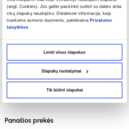
(angl. Cookies). Jūs galite pasirinkti sutikti su dalies arba
expand_more
Charakteristika
visų slapukų naudojimu. Detalesnė informacija, kaip
tvarkome asmens duomenis, pateikiama
Privatumo
taisyklėse
.
expand_more
Sudedamosios dalys
Leisti visus slapukus
expand_more
Vartojimas
Slapukų nustatymai
expand_more
Atsiliepimai
Tik būtini slapukai
Panašios prekės