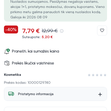
Nuolaidos sumuojamos. Pasiūlymas negalioja vaistams,
akcijai 1+1, pristatymo mokesčiui, dovanų kuponams. Vieno
pirkimo metu galima panaudoti tik vieną nuolaidos kodą.
Galioja iki 2026 08 09
-40%
7,79 €
12,99 €
Sutaupote:
5,20 €
Pranešti, kai sumažės kaina
Prekės likučiai vaistinėse
Kosmetika
Įvertinimas 0 i
Prekės kodas: 10000129740
Pristatymo informacija