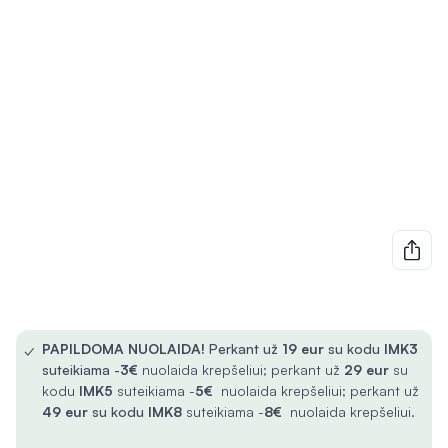
✓
PAPILDOMA NUOLAIDA!
Perkant už
19 eur
su kodu
IMK3
suteikiama -
3€
nuolaida krepšeliui; perkant už
29 eur
su
kodu
IMK5
suteikiama -
5€
nuolaida krepšeliui; perkant už
49 eur
su kodu
IMK8
suteikiama -
8€
nuolaida krepšeliui.