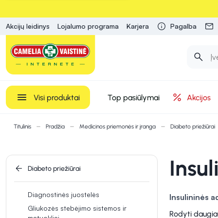
Akcijų leidinys
Lojalumo programa
Karjera
Pagalba
Visi produktai
Top pasiūlymai
Akcijos
Titulinis
Pradžia
Medicinos priemonės ir įranga
Diabeto priežiūrai
Insul
Diabeto priežiūrai
Diagnostinės juostelės
Insulininės a
Gliukozės stebėjimo sistemos ir
paėmimą. Insuli
Rodyti daugia
matuokliai