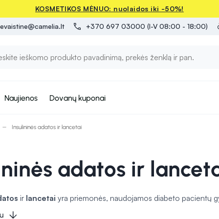
KOSMETIKOS MĖNUO: nuolaidos iki -50%!
evaistine@camelia.lt
+370 697 03000 (I-V 08:00 - 18:00)
Naujienos
Dovanų kuponai
Insulininės adatos ir lancetai
ininės adatos ir lancet
datos
ir
lancetai
yra priemonės, naudojamos diabeto pacientų gydym
ninės adatos yra plonos ir smailios, leidžiančios lengvai ir neskau
u