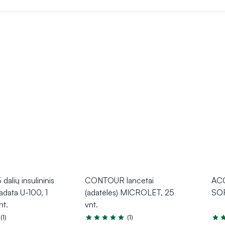
imti gliukozės kiekiui matuoti
– jų aštrus galiukas leidžia grei
ientams, gali padėti išvengti komplikacijų ir prisidėti prie tikslesn
alių insulininis
CONTOUR lancetai
ACC
 adata U-100, 1
(adatėlės) MICROLET, 25
SOF
nt.
vnt.
(1)
(1)
.0 iš 5
Įvertinimas 5.0 iš 5
Įver