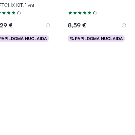
TCLIX KIT, 1 vnt.
(1)
(1)
tinimas 5.0 iš 5
Įvertinimas 5.0 iš 5
,29 €
8,59 €
PAPILDOMA NUOLAIDA
% PAPILDOMA NUOLAIDA
Į krepšelį
Į krepšelį