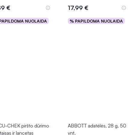
89 €
17,99 €
PAPILDOMA NUOLAIDA
% PAPILDOMA NUOLAIDA
Į krepšelį
Į krepšelį
U-CHEK piršto dūrimo
ABBOTT adatėlės, 28 g, 50
taisas ir lancetas
vnt.