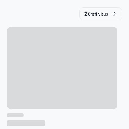
Žiūrėti visus
Sveikata
2026-07-31