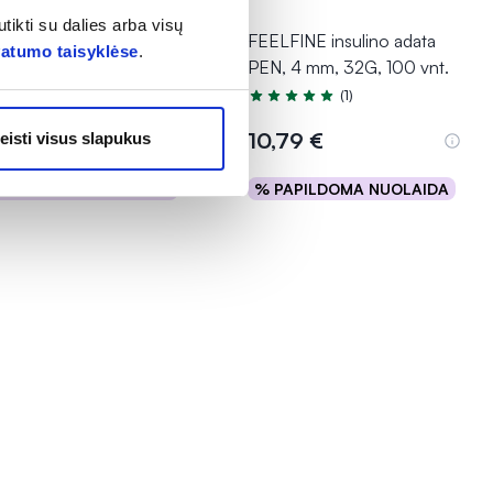
tikti su dalies arba visų
LFINE insulino adata
FEELFINE insulino adata
vatumo taisyklėse
.
, 8 mm, 31G, 100 vnt.
PEN, 4 mm, 32G, 100 vnt.
(1)
Įvertinimas 5.0 iš 5
,49 €
10,79 €
eisti visus slapukus
PAPILDOMA NUOLAIDA
% PAPILDOMA NUOLAIDA
Į krepšelį
Į krepšelį