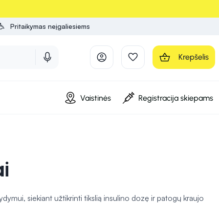
Pritaikymas neįgaliesiems
Krepšelis
Vaistinės
Registracija skiepams
ai
ui, siekiant užtikrinti tikslią insulino dozę ir patogų kraujo
smingai sušvirkšti insuliną.
Lancetai naudojami kraujo