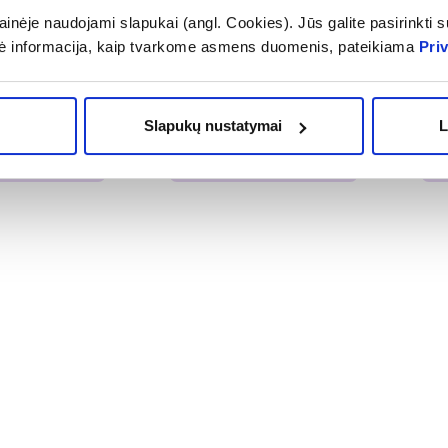
inėje naudojami slapukai (angl. Cookies). Jūs galite pasirinkti su
ulino adata, 5
ACCU-FINE adatos PEN
FEE
ė informacija, kaip tvarkome asmens duomenis, pateikiama
Pri
00 vnt
NEEDLE, 32 mm x 6 mm,
PEN
100 vnt.
15,59 €
11
Slapukų nustatymai
L
OMA NUOLAIDA
% PAPILDOMA NUOLAIDA
% 
epšelį
Į krepšelį