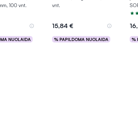
mm, 100 vnt.
vnt.
SOF
Įver
15,84 €
16
OMA NUOLAIDA
% PAPILDOMA NUOLAIDA
% 
epšelį
Į krepšelį