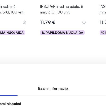
nsulininė
INSUPEN insulino adata, 8
INS
, 31G, 100 vnt.
mm, 31G, 100 vnt.
mm,
11,79 €
11
OMA NUOLAIDA
% PAPILDOMA NUOLAIDA
% 
epšelį
Į krepšelį
Išsami informacija
jami slapukai