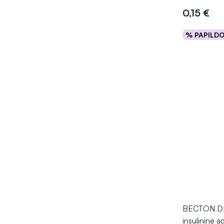
0,15 €
% PAPILD
Į kr
BECTON D
insulininė 