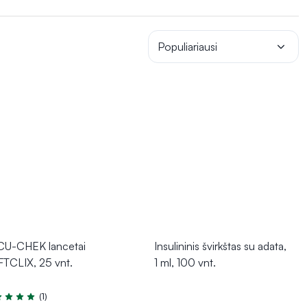
tai paimti reikiamą kraujo lašą. Šios priemonės užtikrina saugumą
ės diabeto kontrolės.
Populiariausi
U-CHEK lancetai
Insulininis švirkštas su adata,
TCLIX, 25 vnt.
1 ml, 100 vnt.
(1)
tinimas 5.0 iš 5