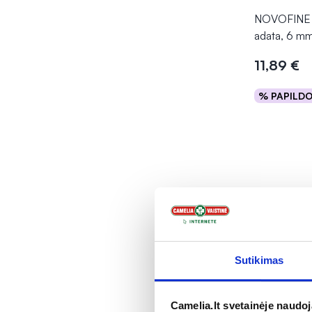
NOVOFINE i
adata, 6 mm
11,89 €
% PAPILD
Į kr
Sutikimas
Camelia.lt svetainėje naudo