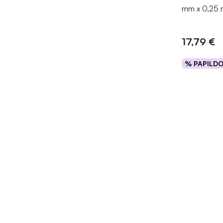
mm x 0,25 
17,79 €
% PAPILD
Į kr