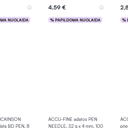
4,59 €
2,
OMA NUOLAIDA
% PAPILDOMA NUOLAIDA
% 
epšelį
Į krepšelį
ICKINSON
ACCU-FINE adatos PEN
ACC
adata BD PEN, 8
NEEDLE, 32 g x 4 mm, 100
prie