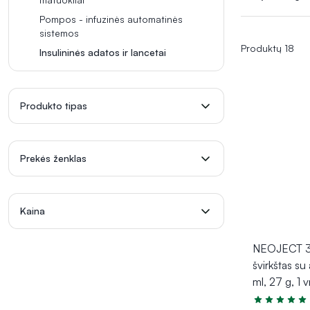
mėginiams pa
Pompos - infuzinės automatinės
ir komfortą pac
sistemos
Produktų 18
Insulininės adatos ir lancetai
Produkto tipas
Prekės ženklas
Kaina
NEOJECT 3 d
švirkštas su
ml, 27 g, 1 v
Įvertinimas 5