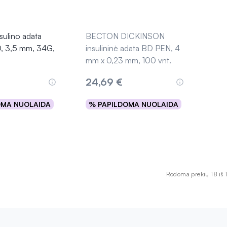
ulino adata
BECTON DICKINSON
 3,5 mm, 34G,
insulininė adata BD PEN, 4
mm x 0,23 mm, 100 vnt.
24,69 €
OMA NUOLAIDA
% PAPILDOMA NUOLAIDA
epšelį
Išparduota
Rodoma prekių 18 iš 