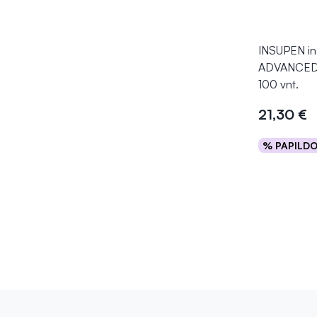
INSUPEN ins
ADVANCED,
100 vnt.
21,30 €
% PAPILD
Į kr