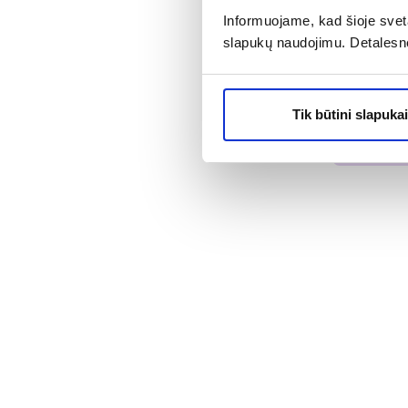
Informuojame, kad šioje sveta
INSUPEN ins
slapukų naudojimu. Detalesn
mm, 31G, 1
11,79 €
Tik būtini slapukai
% PAPILD
Į kr