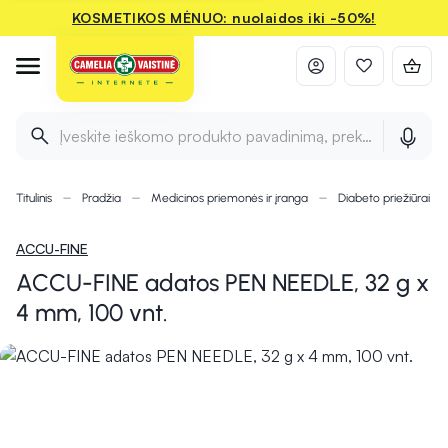
KOSMETIKOS MĖNUO: nuolaidos iki -50%!
Įveskite ieškomo produkto pavadinimą, prekės ženklą ir 
Titulinis
Pradžia
Medicinos priemonės ir įranga
Diabeto priežiūrai
ACCU-FINE
ACCU-FINE adatos PEN NEEDLE, 32 g x
4 mm, 100 vnt.