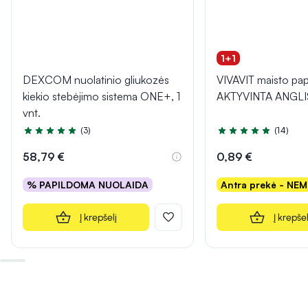
1+1
DEXCOM nuolatinio gliukozės
VIVAVIT maisto pap
kiekio stebėjimo sistema ONE+, 1
AKTYVINTA ANGLIS,
vnt.
(3)
(14)
Įvertinimas 5.0 iš 5
Įvertinimas 5.0 iš 5
58,79 €
0,89 €
% PAPILDOMA NUOLAIDA
Antra prekė - NE
Į krepšelį
Į krepšel