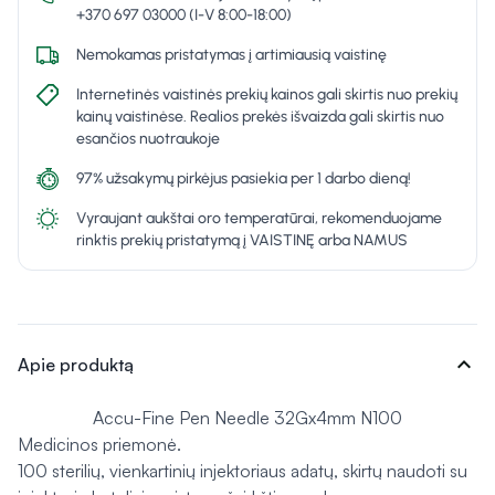
+370 697 03000 (I-V 8:00-18:00)
Nemokamas pristatymas į artimiausią vaistinę
Internetinės vaistinės prekių kainos gali skirtis nuo prekių
kainų vaistinėse. Realios prekės išvaizda gali skirtis nuo
esančios nuotraukoje
97% užsakymų pirkėjus pasiekia per 1 darbo dieną!
Vyraujant aukštai oro temperatūrai, rekomenduojame
rinktis prekių pristatymą į VAISTINĘ arba NAMUS
expand_more
Apie produktą
Accu-Fine Pen Needle 32Gx4mm N100
Medicinos priemonė.
100 sterilių, vienkartinių injektoriaus adatų, skirtų naudoti su