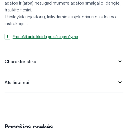
adatos ir (arba) nesugadintumėte adatos smaigalio, dangtelį
traukite tiesiai.
Pripildykite injektorių, laikydamiesi injektoriaus naudojimo
instrukcijos.
Pranešti apie klaidą prekės aprašyme
expand_more
Charakteristika
expand_more
Atsiliepimai
Panašios prekės