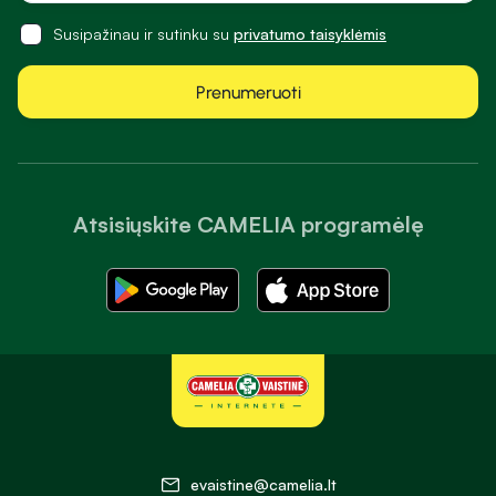
Susipažinau ir sutinku su
privatumo taisyklėmis
Prenumeruoti
Atsisiųskite CAMELIA programėlę
evaistine@camelia.lt