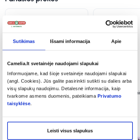
Sutikimas
Išsami informacija
Apie
Camelia.lt svetainėje naudojami slapukai
Informuojame, kad šioje svetainėje naudojami slapukai
(angl. Cookies). Jūs galite pasirinkti sutikti su dalies arba
visų slapukų naudojimu. Detalesnė informacija, kaip
ACCU-FINE adatos PEN
NOVOFINE insulini
tvarkome asmens duomenis, pateikiama
Privatumo
NEEDLE, 32 mm x 6 mm, 100
mm, 31G, 100 vnt.
taisyklėse
.
vnt.
15,59 €
11,89 €
Leisti visus slapukus