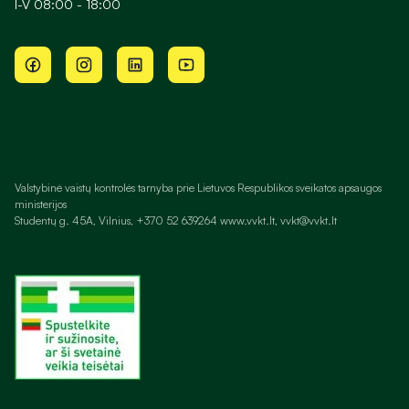
I-V 08:00 - 18:00
Valstybinė vaistų kontrolės tarnyba prie Lietuvos Respublikos sveikatos apsaugos
ministerijos
Studentų g. 45A, Vilnius, +370 52 639264 www.vvkt.lt, vvkt@vvkt.lt