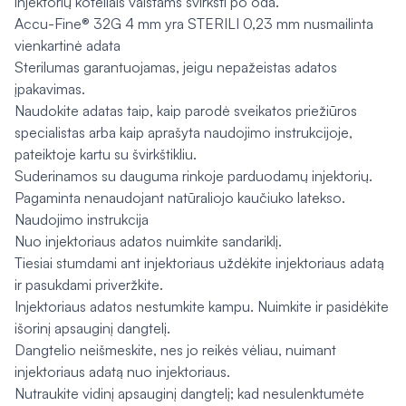
injektorių koteliais vaistams švirkšti po oda.
Accu-Fine® 32G 4 mm yra STERILI 0,23 mm nusmailinta
vienkartinė adata
Sterilumas garantuojamas, jeigu nepažeistas adatos
įpakavimas.
Naudokite adatas taip, kaip parodė sveikatos priežiūros
specialistas arba kaip aprašyta naudojimo instrukcijoje,
pateiktoje kartu su švirkštikliu.
Suderinamos su dauguma rinkoje parduodamų injektorių.
Pagaminta nenaudojant natūraliojo kaučiuko latekso.
Naudojimo instrukcija
Nuo injektoriaus adatos nuimkite sandariklį.
Tiesiai stumdami ant injektoriaus uždėkite injektoriaus adatą
ir pasukdami priveržkite.
Injektoriaus adatos nestumkite kampu. Nuimkite ir pasidėkite
išorinį apsauginį dangtelį.
Dangtelio neišmeskite, nes jo reikės vėliau, nuimant
injektoriaus adatą nuo injektoriaus.
Nutraukite vidinį apsauginį dangtelį; kad nesulenktumėte