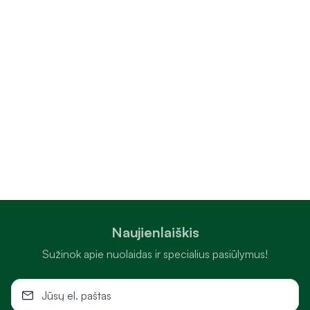
Naujienlaiškis
Sužinok apie nuolaidas ir specialius pasiūlymus!