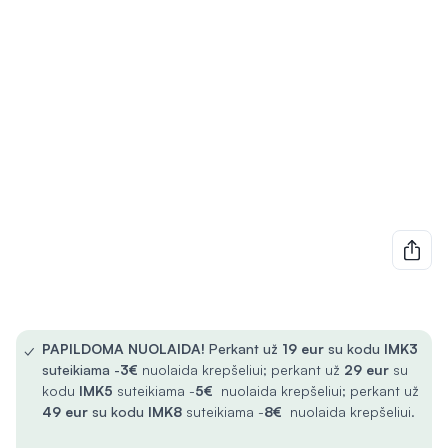
✓
PAPILDOMA NUOLAIDA!
Perkant už
19 eur
su kodu
IMK3
suteikiama -
3€
nuolaida krepšeliui; perkant už
29 eur
su
kodu
IMK5
suteikiama -
5€
nuolaida krepšeliui; perkant už
49 eur
su kodu
IMK8
suteikiama -
8€
nuolaida krepšeliui.