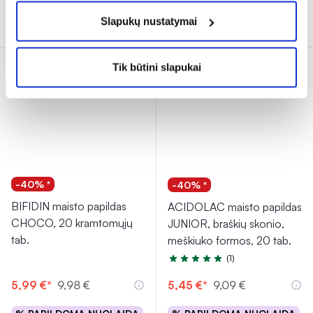
Į krepšelį
Į krepšelį
Slapukų nustatymai
Tik būtini slapukai
-40% *
-40% *
BIFIDIN maisto papildas
ACIDOLAC maisto papildas
CHOCO, 20 kramtomųjų
JUNIOR, braškių skonio,
tab.
meškiuko formos, 20 tab.
(1)
Įvertinimas 5.0 iš 5
5,99 €*
9,98 €
5,45 €*
9,09 €