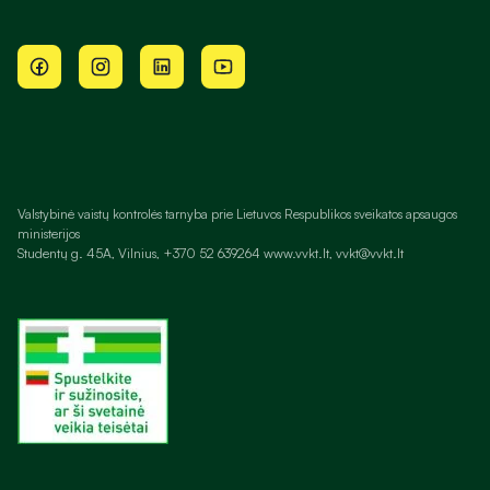
Valstybinė vaistų kontrolės tarnyba prie Lietuvos Respublikos sveikatos apsaugos
ministerijos
Studentų g. 45A, Vilnius, +370 52 639264 www.vvkt.lt, vvkt@vvkt.lt