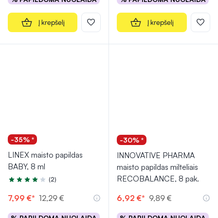
Į krepšelį
Į krepšelį
-35% *
-30% *
LINEX maisto papildas
INNOVATIVE PHARMA
BABY, 8 ml
maisto papildas milteliais
RECOBALANCE, 8 pak.
(2)
Įvertinimas 4.0 iš 5
7,99 €*
12,29 €
6,92 €*
9,89 €
% PAPILDOMA NUOLAIDA
% PAPILDOMA NUOLAIDA