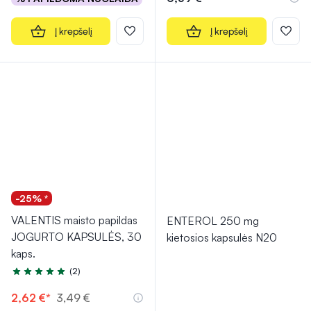
Į krepšelį
Į krepšelį
-25% *
VALENTIS maisto papildas
ENTEROL 250 mg
JOGURTO KAPSULĖS, 30
kietosios kapsulės N20
kaps.
(2)
Įvertinimas 5.0 iš 5
2,62 €*
3,49 €