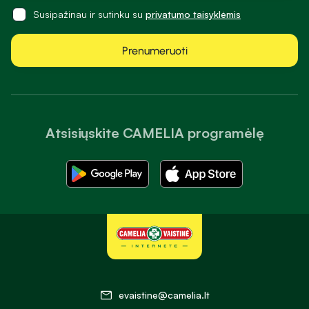
Susipažinau ir sutinku su
privatumo taisyklėmis
Prenumeruoti
Atsisiųskite CAMELIA programėlę
evaistine@camelia.lt