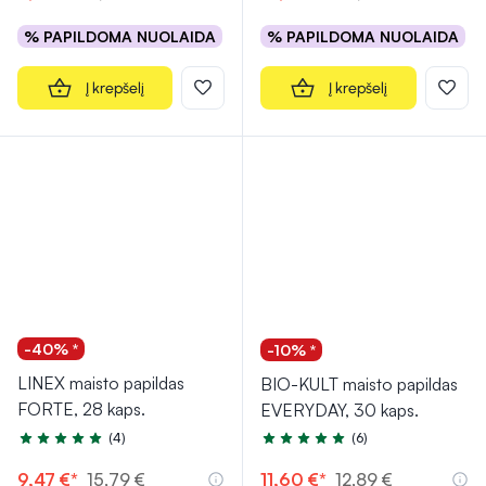
% PAPILDOMA NUOLAIDA
% PAPILDOMA NUOLAIDA
Į krepšelį
Į krepšelį
-40% *
-10% *
LINEX maisto papildas
BIO-KULT maisto papildas
FORTE, 28 kaps.
EVERYDAY, 30 kaps.
(4)
(6)
Įvertinimas 5.0 iš 5
Įvertinimas 5.0 iš 5
9,47 €*
15,79 €
11,60 €*
12,89 €