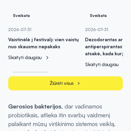
Sveikata
Sveikata
2026-07-31
2026-07-31
Vaistinėlė į festivalį: vien vaistų
Dezodorantas ar
nuo skausmo nepakaks
antiperspirantas? Va
atsakė, kada kurį pas
Skaityti daugiau
Skaityti daugiau
Žiūrėti visus
chevron_right
Gerosios bakterijos
, dar vadinamos
probiotikais, atlieka itin svarbų vaidmenį
palaikant mūsų virškinimo sistemos veiklą.