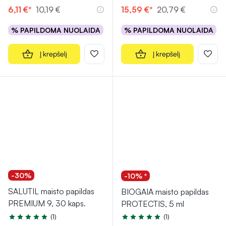
6,11 €*
10,19 €
15,59 €*
20,79 €
% PAPILDOMA NUOLAIDA
% PAPILDOMA NUOLAIDA
Į krepšelį
Į krepšelį
-30%
-10% *
SALUTIL maisto papildas
BIOGAIA maisto papildas
PREMIUM 9, 30 kaps.
PROTECTIS, 5 ml
(1)
(1)
Įvertinimas 5.0 iš 5
Įvertinimas 5.0 iš 5