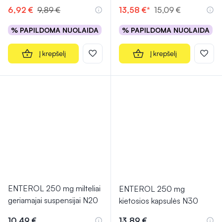
6,92 €
9,89 €
13,58 €*
15,09 €
% PAPILDOMA NUOLAIDA
% PAPILDOMA NUOLAIDA
Į krepšelį
Į krepšelį
ENTEROL 250 mg milteliai
ENTEROL 250 mg
geriamajai suspensijai N20
kietosios kapsulės N30
10,49 €
13,89 €