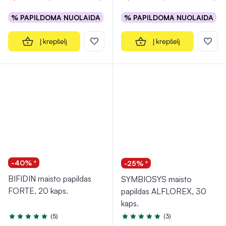
% PAPILDOMA NUOLAIDA
% PAPILDOMA NUOLAIDA
Į krepšelį
Į krepšelį
-40% *
-25% *
BIFIDIN maisto papildas
SYMBIOSYS maisto
FORTE, 20 kaps.
papildas ALFLOREX, 30
kaps.
(5)
(3)
Įvertinimas 4.6 iš 5
Įvertinimas 5.0 iš 5