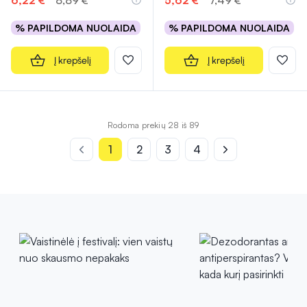
6,22 €*
8,89 €
5,62 €*
7,49 €
% PAPILDOMA NUOLAIDA
% PAPILDOMA NUOLAIDA
Į krepšelį
Į krepšelį
Rodoma prekių 28 iš 89
1
2
3
4