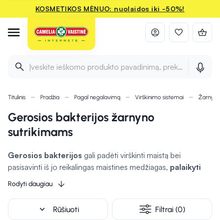
KOSMETIKOS MĖNUO: nuolaidos iki -50%!
Įveskite ieškomo produkto pavadinimą, prekės ženklą ir 
Titulinis
Pradžia
Pagal negalavimą
Virškinimo sistemai
Žarnyno
Gerosios bakterijos žarnyno
sutrikimams
Gerosios bakterijos
gali padėti virškinti maistą bei
pasisavinti iš jo reikalingas maistines medžiagas,
palaikyti
žarnyno mikroflorą
ir imuninę sistemą. Jos taip pat
gali
Rodyti daugiau
slopinti virškinimo sistemos uždegimus.
Gerosios bakterijos gali kovoti su kenksmingomis
expand_more
Rūšiuoti
Filtrai (0)
bakterijomis ir infekcijomis užkertant jų dauginimąsi,