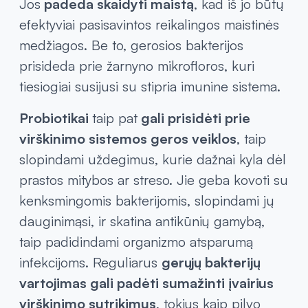
Jos
padeda skaidyti maistą
, kad iš jo būtų
efektyviai pasisavintos reikalingos maistinės
medžiagos. Be to, gerosios bakterijos
prisideda prie žarnyno mikrofloros, kuri
tiesiogiai susijusi su stipria imunine sistema.
Probiotikai
taip pat
gali prisidėti prie
virškinimo sistemos geros veiklos
, taip
slopindami uždegimus, kurie dažnai kyla dėl
prastos mitybos ar streso. Jie geba kovoti su
kenksmingomis bakterijomis, slopindami jų
dauginimąsi, ir skatina antikūnių gamybą,
taip padidindami organizmo atsparumą
infekcijoms. Reguliarus
gerųjų bakterijų
vartojimas gali padėti sumažinti įvairius
virškinimo sutrikimus
, tokius kaip pilvo