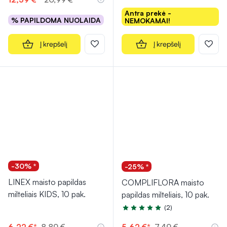
Antra prekė -
% PAPILDOMA NUOLAIDA
NEMOKAMAI!
Į krepšelį
Į krepšelį
-30% *
-25% *
LINEX maisto papildas
COMPLIFLORA maisto
milteliais KIDS, 10 pak.
papildas milteliais, 10 pak.
(2)
Įvertinimas 5.0 iš 5