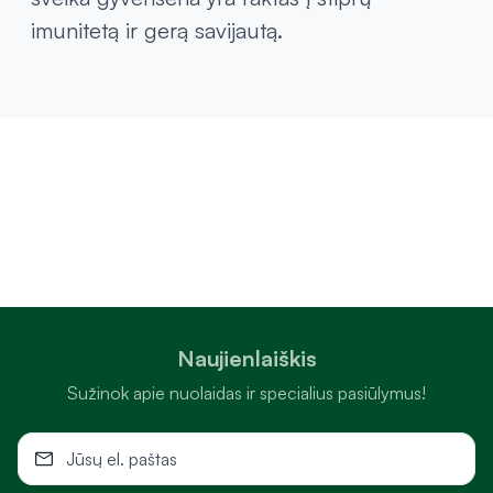
imunitetą ir gerą savijautą.
Naujienlaiškis
Sužinok apie nuolaidas ir specialius pasiūlymus!