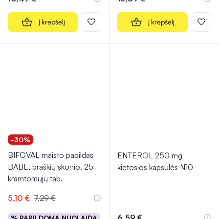
Į krepšelį
Į krepšelį
-30%
BIFOVAL maisto papildas
ENTEROL 250 mg
BABE, braškių skonio, 25
kietosios kapsulės N10
kramtomųjų tab.
5,10 €
7,29 €
6,59 €
% PAPILDOMA NUOLAIDA