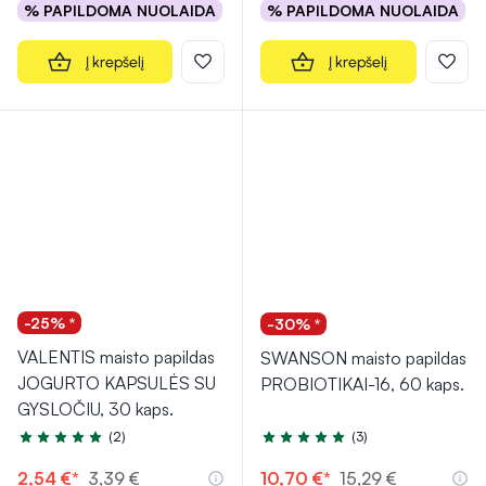
% PAPILDOMA NUOLAIDA
% PAPILDOMA NUOLAIDA
Į krepšelį
Į krepšelį
-25% *
-30% *
VALENTIS maisto papildas
SWANSON maisto papildas
JOGURTO KAPSULĖS SU
PROBIOTIKAI-16, 60 kaps.
GYSLOČIU, 30 kaps.
(2)
(3)
Įvertinimas 5.0 iš 5
Įvertinimas 5.0 iš 5
2,54 €*
3,39 €
10,70 €*
15,29 €