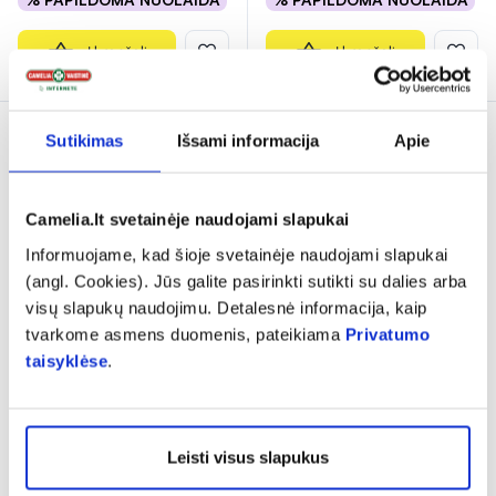
Į krepšelį
Į krepšelį
Sutikimas
Išsami informacija
Apie
Camelia.lt svetainėje naudojami slapukai
Informuojame, kad šioje svetainėje naudojami slapukai
(angl. Cookies). Jūs galite pasirinkti sutikti su dalies arba
visų slapukų naudojimu. Detalesnė informacija, kaip
-35% *
tvarkome asmens duomenis, pateikiama
Privatumo
LINEX maisto papildas
ENTEROL 250 mg milteliai
taisyklėse
.
COMPLEX, 14 kaps.
geriamajai suspensijai N10
6,88 €*
10,59 €
Leisti visus slapukus
6,99 €
% PAPILDOMA NUOLAIDA