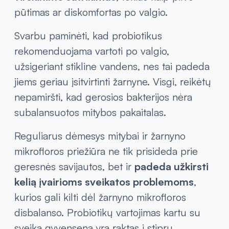
pūtimas ar diskomfortas po valgio.
Svarbu paminėti, kad probiotikus
rekomenduojama vartoti po valgio,
užsigeriant stikline vandens, nes tai padeda
jiems geriau įsitvirtinti žarnyne. Visgi, reikėtų
nepamiršti, kad gerosios bakterijos nėra
subalansuotos mitybos pakaitalas.
Reguliarus dėmesys mitybai ir žarnyno
mikrofloros priežiūra ne tik prisideda prie
geresnės savijautos, bet ir
padeda užkirsti
kelią įvairioms sveikatos problemoms
,
kurios gali kilti dėl žarnyno mikrofloros
disbalanso. Probiotikų vartojimas kartu su
sveika gyvensena yra raktas į stiprų