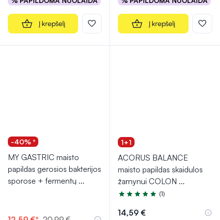
% PAPILDOMA NUOLAIDA
% PAPILDOMA NUOLAIDA
Į krepšelį
Į krepšelį
-40% *
1+1
MY GASTRIC maisto
ACORUS BALANCE
papildas gerosios bakterijos
maisto papildas skaidulos
sporose + fermentų
...
žarnynui COLON
...
(1)
Įvertinimas 5.0 iš 5
14,59 €
12,59 €*
20,99 €