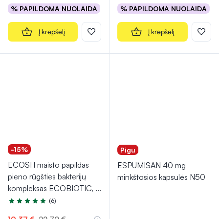
% PAPILDOMA NUOLAIDA
% PAPILDOMA NUOLAIDA
Į krepšelį
Į krepšelį
-15%
Pigu
ECOSH maisto papildas
ESPUMISAN 40 mg
pieno rūgšties bakterijų
minkštosios kapsulės N50
kompleksas ECOBIOTIC,
...
(6)
Įvertinimas 5.0 iš 5