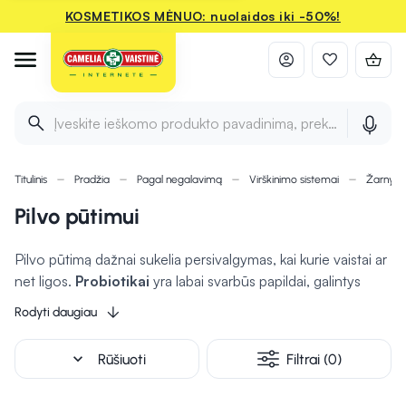
KOSMETIKOS MĖNUO: nuolaidos iki -50%!
Įveskite ieškomo produkto pavadinimą, prekės ženklą ir 
Titulinis
Pradžia
Pagal negalavimą
Virškinimo sistemai
Žarnyno
Pilvo pūtimui
Pilvo pūtimą dažnai sukelia persivalgymas, kai kurie vaistai ar
net ligos.
Probiotikai
yra labai svarbūs papildai, galintys
atkurti žarnyno pusiausvyrą ir
sumažinti pilvo pūtimą.
Prie
Rodyti daugiau
probiotikų galima naudoti mėtų tinktūrą ar maisto papildus.
Nors šie
preparatai gali susilpninti simptomus
,
expand_more
Rūšiuoti
Filtrai (0)
priežasties jie nepašalina ir netinka ūminiam pilvo pūtimui
gydyti. Jei pilvo pūtimo simptomai negerėja arba blogėja ir