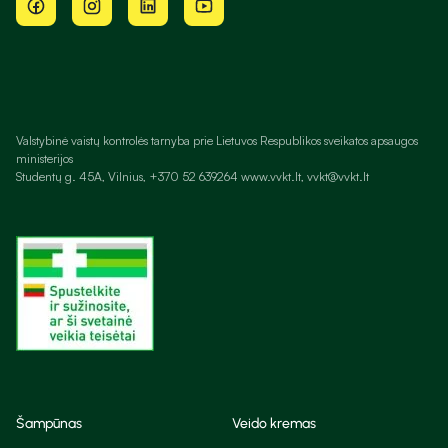
Valstybinė vaistų kontrolės tarnyba prie Lietuvos Respublikos sveikatos apsaugos
ministerijos
Studentų g. 45A, Vilnius, +370 52 639264 www.vvkt.lt, vvkt@vvkt.lt
Šampūnas
Veido kremas