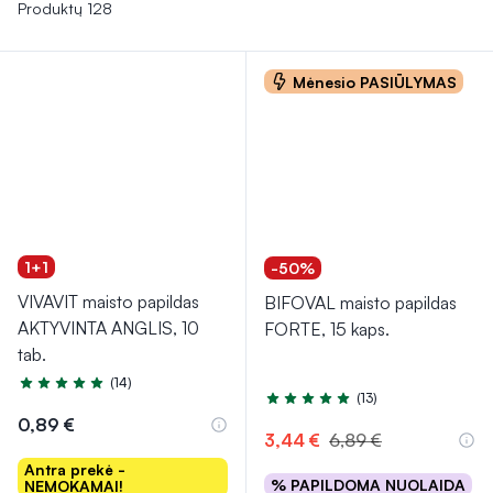
ima pykinti, kyla temperatūra ar darosi silpna, reikėtų
Produktų 128
nedelsiant kreiptis į gydytoją.
Mėnesio PASIŪLYMAS
1+1
-50%
VIVAVIT maisto papildas
BIFOVAL maisto papildas
AKTYVINTA ANGLIS, 10
FORTE, 15 kaps.
tab.
(14)
Įvertinimas 5.0 iš 5
(13)
Įvertinimas 5.0 iš 5
0,89 €
3,44 €
6,89 €
Antra prekė -
% PAPILDOMA NUOLAIDA
NEMOKAMAI!