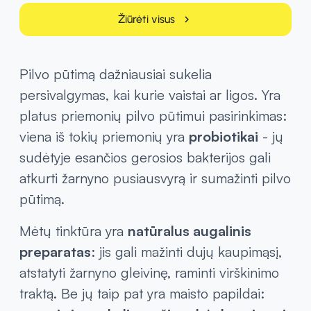
Žiūrėti visus
chevron_right
Pilvo pūtimą dažniausiai sukelia
persivalgymas, kai kurie vaistai ar ligos. Yra
platus priemonių pilvo pūtimui pasirinkimas:
viena iš tokių priemonių yra
probiotikai
- jų
sudėtyje esančios gerosios bakterijos gali
atkurti žarnyno pusiausvyrą ir sumažinti pilvo
pūtimą.
Mėtų tinktūra yra
natūralus augalinis
preparatas
: jis gali mažinti dujų kaupimąsį,
atstatyti žarnyno gleivinę, raminti virškinimo
traktą. Be jų taip pat yra maisto papildai: