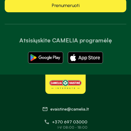
Prenumeruoti
Atsisiųskite CAMELIA programėlę
evaistine@camelia.lt
+370 697 03000
I-V 08:00 - 18:00