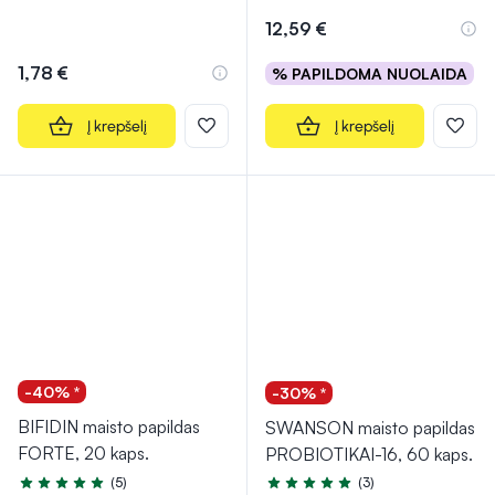
12,59 €
1,78 €
% PAPILDOMA NUOLAIDA
Į krepšelį
Į krepšelį
-40% *
-30% *
BIFIDIN maisto papildas
SWANSON maisto papildas
FORTE, 20 kaps.
PROBIOTIKAI-16, 60 kaps.
(5)
(3)
Įvertinimas 4.6 iš 5
Įvertinimas 5.0 iš 5