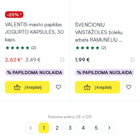
-25% *
VALENTIS maisto papildas
ŠVENČIONIŲ
JOGURTO KAPSULĖS, 30
VAISTAŽOLĖS žolelių
kaps.
arbata RAMUNĖLIŲ
...
(2)
(2)
Įvertinimas 5.0 iš 5
Įvertinimas 5.0 iš 5
2,62 €*
3,49 €
1,99 €
% PAPILDOMA NUOLAIDA
% PAPILDOMA NUOLAIDA
Į krepšelį
Į krepšelį
Rodoma prekių 28 iš 128
1
2
3
4
5