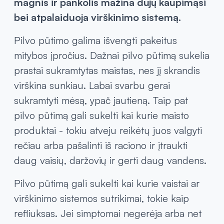
magnis ir pankolis mažina dujų kaupimąsi
bei atpalaiduoja virškinimo sistemą.
Pilvo pūtimo galima išvengti pakeitus
mitybos įpročius. Dažnai pilvo pūtimą sukelia
prastai sukramtytas maistas, nes jį skrandis
virškina sunkiau. Labai svarbu gerai
sukramtyti mėsą, ypač jautieną. Taip pat
pilvo pūtimą gali sukelti kai kurie maisto
produktai - tokiu atveju reikėtų juos valgyti
rečiau arba pašalinti iš raciono ir įtraukti
daug vaisių, daržovių ir gerti daug vandens.
Pilvo pūtimą gali sukelti kai kurie vaistai ar
virškinimo sistemos sutrikimai, tokie kaip
refliuksas. Jei simptomai negerėja arba net