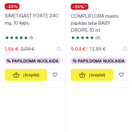
-25%
-35% *
SIMETIGAST FORTE 240
COMPLIFLORA maisto
mg, 10 kaps.
papildas lašai BABY
DROPS, 10 ml
(1)
(2)
Įvertinimas 5.0 iš 5
Įvertinimas 5.0 iš 5
1,56 €
2,09 €
9,03 €*
13,89 €
% PAPILDOMA NUOLAIDA
% PAPILDOMA NUOLAIDA
Į krepšelį
Į krepšelį