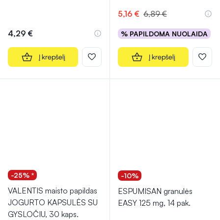
Įvertinimas 5.0 iš 5
5,16 €
6,89 €
4,29 €
% PAPILDOMA NUOLAIDA
Į krepšelį
Į krepšelį
-25% *
-10%
VALENTIS maisto papildas
ESPUMISAN granulės
JOGURTO KAPSULĖS SU
EASY 125 mg, 14 pak.
GYSLOČIU, 30 kaps.