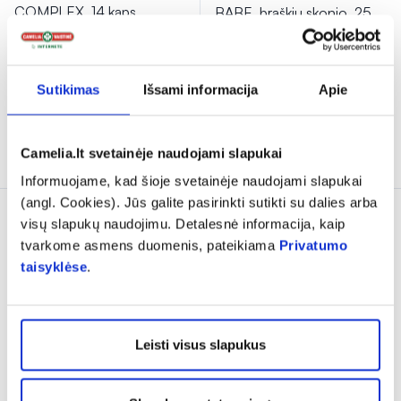
COMPLEX, 14 kaps.
BABE, braškių skonio, 25
kramtomųjų tab.
6,88 €*
10,59 €
5,10 €
7,29 €
Sutikimas
Išsami informacija
Apie
% PAPILDOMA NUOLAIDA
% PAPILDOMA NUOLAIDA
Į krepšelį
Į krepšelį
Camelia.lt svetainėje naudojami slapukai
Informuojame, kad šioje svetainėje naudojami slapukai
(angl. Cookies). Jūs galite pasirinkti sutikti su dalies arba
visų slapukų naudojimu. Detalesnė informacija, kaip
tvarkome asmens duomenis, pateikiama
Privatumo
taisyklėse
.
Leisti visus slapukus
1+1
METEOSPASMYL 60
ACORUS BALANCE