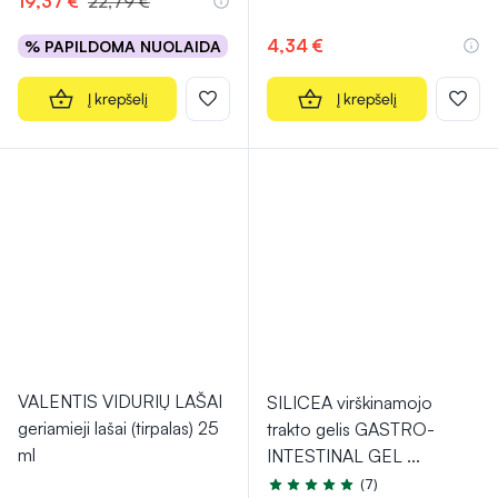
19,37 €
22,79 €
4,34 €
% PAPILDOMA NUOLAIDA
Į krepšelį
Į krepšelį
VALENTIS VIDURIŲ LAŠAI
SILICEA virškinamojo
geriamieji lašai (tirpalas) 25
trakto gelis GASTRO-
ml
INTESTINAL GEL
...
(7)
Įvertinimas 4.9 iš 5