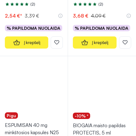
(2)
(2)
Įvertinimas 5.0 iš 5
Įvertinimas 5.0 iš 5
2,54 €*
3,39 €
3,68 €
4,09 €
% PAPILDOMA NUOLAIDA
% PAPILDOMA NUOLAIDA
Į krepšelį
Į krepšelį
Pigu
-10% *
ESPUMISAN 40 mg
BIOGAIA maisto papildas
minkštosios kapsulės N25
PROTECTIS, 5 ml