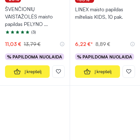
ŠVENČIONIŲ
LINEX maisto papildas
VAISTAŽOLĖS maisto
milteliais KIDS, 10 pak.
papildas PELYNO
...
(3)
Įvertinimas 5.0 iš 5
11,03 €
13,79 €
6,22 €*
8,89 €
% PAPILDOMA NUOLAIDA
% PAPILDOMA NUOLAIDA
Į krepšelį
Į krepšelį