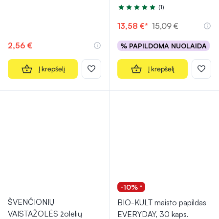
(1)
Įvertinimas 5.0 iš 5
13,58 €*
15,09 €
2,56 €
% PAPILDOMA NUOLAIDA
Į krepšelį
Į krepšelį
-10% *
ŠVENČIONIŲ
BIO-KULT maisto papildas
VAISTAŽOLĖS žolelių
EVERYDAY, 30 kaps.