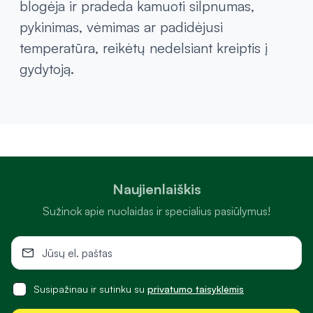
blogėja ir pradeda kamuoti silpnumas,
pykinimas, vėmimas ar padidėjusi
temperatūra, reikėtų nedelsiant kreiptis į
gydytoją.
Naujienlaiškis
Sužinok apie nuolaidas ir specialius pasiūlymus!
Susipažinau ir sutinku su
privatumo taisyklėmis