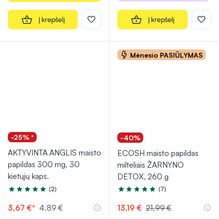
Į krepšelį
Į krepšelį
Mėnesio PASIŪLYMAS
-25% *
-40%
AKTYVINTA ANGLIS maisto
ECOSH maisto papildas
papildas 300 mg, 30
milteliais ŽARNYNO
kietųjų kaps.
DETOX, 260 g
(2)
(7)
Įvertinimas 5.0 iš 5
Įvertinimas 4.7 iš 5
3,67 €*
4,89 €
13,19 €
21,99 €