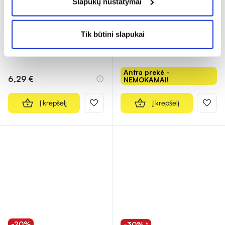
Slapukų nustatymai
mg/300 mg minkštosios
maisto papildas skaidulos
kapsulės N20
žarnynui COLON
...
(1)
Tik būtini slapukai
Įvertinimas 5.0 iš 5
14,59 €
Antra prekė -
6,29 €
NEMOKAMAI!
Į krepšelį
Į krepšelį
-20%
-30% *