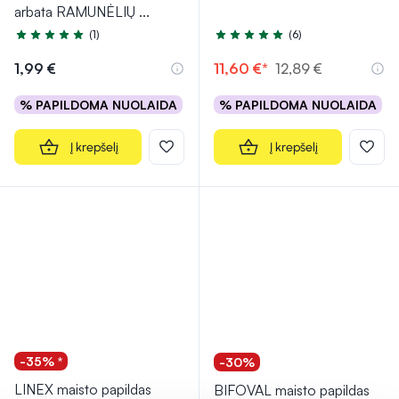
arbata RAMUNĖLIŲ
...
(1)
(6)
Įvertinimas 5.0 iš 5
Įvertinimas 5.0 iš 5
1,99 €
11,60 €*
12,89 €
% PAPILDOMA NUOLAIDA
% PAPILDOMA NUOLAIDA
Į krepšelį
Į krepšelį
-35% *
-30%
LINEX maisto papildas
BIFOVAL maisto papildas