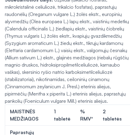
mikrokristalinė celiuliozė, trikalcio fosfatas), paprastųjų
raudonėlių (
Oreganum vulgare
L.) žolės ekstr., europinių
alyvmedžių (
Olea europaea
L.) lapų ekstr., vaistinių medetkų
(
Calendula officinalis
L.) žiedlapių ekstr., vaistinių čiobrelių
(
Thymus vulgaris
L.) žolės ekstr., kvapiųjų gvazdikmedžių
(
Syzygium aromaticum
L.) žiedų ekstr., tikrųjų kardamonų
(
Elettaria cardamomum
L.) vaisių ekstr., valgomųjų česnakų
(
Allium sativum
L.) ekstr., glajinės medžiagos (riebalų rūgščių
magnio druskos, hidroksipropilmetilceliuliozė, karnaubo
vaškas), skersinio ryšio natrio karboksimetilceliuliozė
(stabilizatoriai), nikotinamidas, ceiloninių cinamonų
(
Cinnamomum zeylanicum
J. Presl.) eterinis aliejus,
pipirmėčių (
Mentha x piperita
L.) eterinis aliejus, paprastųjų
pankolių (
Foeniculum vulgare
Mill.) eterinis aliejus.
MAISTINĖS
1
%
2
MEDŽIAGOS
tabletė
RMV*
tabletės
R
Paprastųjų