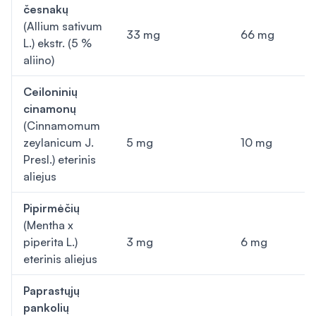
česnakų
(
Allium sativum
33 mg
66 mg
L.) ekstr. (5 %
aliino)
Ceiloninių
cinamonų
(
Cinnamomum
zeylanicum
J.
5 mg
10 mg
Presl.) eterinis
aliejus
Pipirmėčių
(
Mentha x
piperita
L.)
3 mg
6 mg
eterinis aliejus
Paprastųjų
pankolių