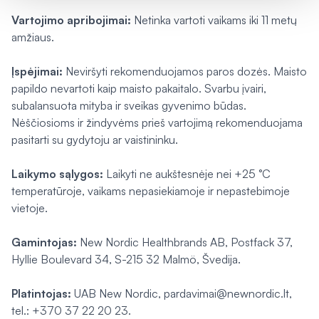
Vartojimo apribojimai:
Netinka vartoti vaikams iki 11 metų
amžiaus.
Įspėjimai:
Neviršyti rekomenduojamos paros dozės. Maisto
papildo nevartoti kaip maisto pakaitalo. Svarbu įvairi,
subalansuota mityba ir sveikas gyvenimo būdas.
Nėščiosioms ir žindyvėms prieš vartojimą rekomenduojama
pasitarti su gydytoju ar vaistininku.
Laikymo sąlygos:
Laikyti ne aukštesnėje nei +25 °C
temperatūroje, vaikams nepasiekiamoje ir nepastebimoje
vietoje.
Gamintojas:
New Nordic Healthbrands AB, Postfack 37,
Hyllie Boulevard 34, S-215 32 Malmö, Švedija.
Platintojas:
UAB New Nordic, pardavimai@newnordic.lt,
tel.: +370 37 22 20 23.