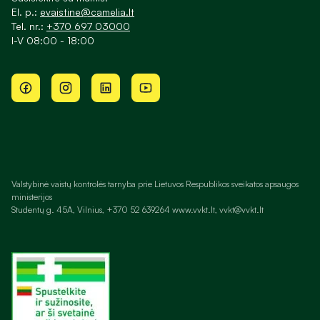
El. p.:
evaistine@camelia.lt
Tel. nr.:
+370 697 03000
I-V 08:00 - 18:00
Valstybinė vaistų kontrolės tarnyba prie Lietuvos Respublikos sveikatos apsaugos
ministerijos
Studentų g. 45A, Vilnius, +370 52 639264 www.vvkt.lt, vvkt@vvkt.lt