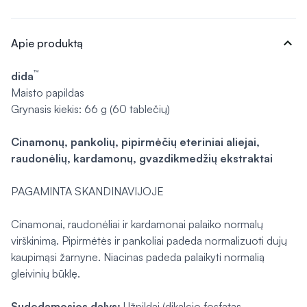
expand_more
Apie produktą
™
dida
Maisto papildas
Grynasis kiekis: 66 g (60 tablečių)
Cinamonų, pankolių, pipirmėčių eteriniai aliejai,
raudonėlių, kardamonų, gvazdikmedžių ekstraktai
PAGAMINTA SKANDINAVIJOJE
Cinamonai, raudonėliai ir kardamonai palaiko normalų
virškinimą. Pipirmėtės ir pankoliai padeda normalizuoti dujų
kaupimąsi žarnyne. Niacinas padeda palaikyti normalią
gleivinių būklę.
Sudedamosios dalys:
Užpildai (dikalcio fosfatas,