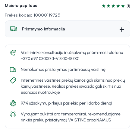
Maisto papildas
(1)
Įvertinimas 5.0 i
Prekės kodas: 10000119723
Pristatymo informacija
Vaistininko konsultacija ir užsakymų priėmimas telefonu
+370 697 03000 (I-V 8:00-18:00)
Nemokamas pristatymas į artimiausią vaistinę
Internetinės vaistinės prekių kainos gali skirtis nuo prekių
kainų vaistinėse. Realios prekės išvaizda gali skirtis nuo
esančios nuotraukoje
97% užsakymų pirkėjus pasiekia per 1 darbo dieną!
Vyraujant aukštai oro temperatūrai, rekomenduojame
rinktis prekių pristatymą į VAISTINĘ arba NAMUS