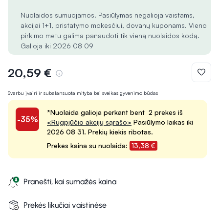
Nuolaidos sumuojamos. Pasiūlymas negalioja vaistams,
akcijai 1+1, pristatymo mokesčiui, dovanų kuponams. Vieno
pirkimo metu galima panaudoti tik vieną nuolaidos kodą.
Galioja iki 2026 08 09
20,59 €
Svarbu įvairi ir subalansuota mityba bei sveikas gyvenimo būdas
*Nuolaida galioja perkant bent 2 prekes iš
-35%
<Rugpjūčio akcijų sąrašo>
Pasiūlymo laikas iki
2026 08 31. Prekių kiekis ribotas.
Prekės kaina su nuolaida:
13,38 €
Pranešti, kai sumažės kaina
Prekės likučiai vaistinėse