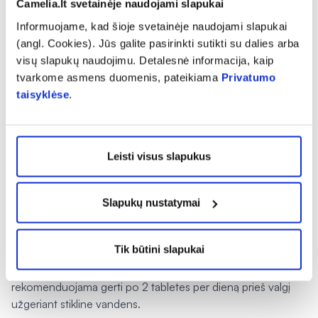
Camelia.lt svetainėje naudojami slapukai
Informuojame, kad šioje svetainėje naudojami slapukai
(angl. Cookies). Jūs galite pasirinkti sutikti su dalies arba
visų slapukų naudojimu. Detalesnė informacija, kaip
tvarkome asmens duomenis, pateikiama
Privatumo
taisyklėse
.
Leisti visus slapukus
Slapukų nustatymai
*RMV
–
referencinė maistinė vertė.
Tik būtini slapukai
Vartojimas:
Gerti po 1 tabletę per dieną prieš valgį
užsigeriant stikline vandens. Pirmąsias 45 dienas
rekomenduojama gerti po 2 tabletes per dieną prieš valgį
užgeriant stikline vandens.