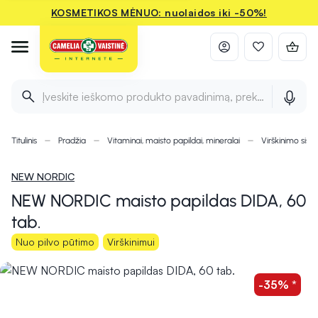
KOSMETIKOS MĖNUO: nuolaidos iki -50%!
Įveskite ieškomo produkto pavadinimą, prekės ženklą ir 
Titulinis
Pradžia
Vitaminai, maisto papildai, mineralai
Virškinimo sist
NEW NORDIC
NEW NORDIC maisto papildas DIDA, 60
tab.
Nuo pilvo pūtimo
Virškinimui
-35% *