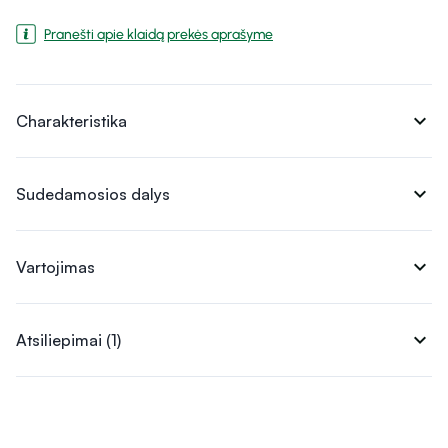
Pranešti apie klaidą prekės aprašyme
expand_more
Charakteristika
expand_more
Sudedamosios dalys
expand_more
Vartojimas
expand_more
Atsiliepimai (1)