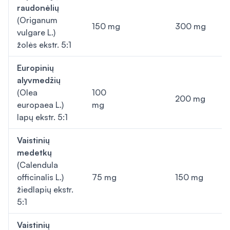
raudonėlių
(
Origanum
150 mg
300 mg
vulgare
L.)
žolės ekstr. 5:1
Europinių
alyvmedžių
(
Olea
100
200 mg
europaea
L.)
mg
lapų ekstr. 5:1
Vaistinių
medetkų
(
Calendula
officinalis
L.)
75 mg
150 mg
žiedlapių ekstr.
5:1
Vaistinių