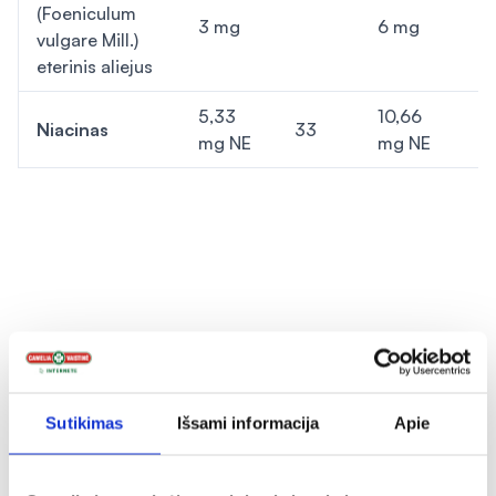
(
Foeniculum
3 mg
6 mg
vulgare
Mill.)
eterinis aliejus
5,33
10,66
Niacinas
33
6
mg NE
mg NE
Sutikimas
Išsami informacija
Apie