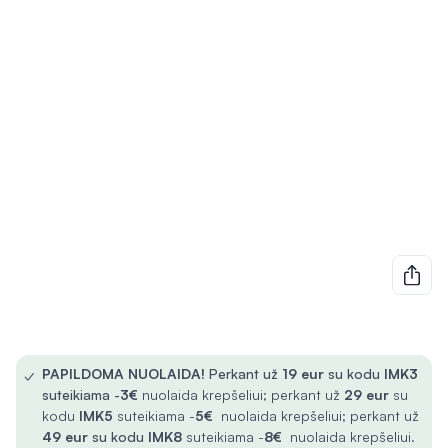
✓
PAPILDOMA NUOLAIDA!
Perkant už
19 eur
su kodu
IMK3
suteikiama -
3€
nuolaida krepšeliui; perkant už
29 eur
su
kodu
IMK5
suteikiama -
5€
nuolaida krepšeliui; perkant už
49 eur
su kodu
IMK8
suteikiama -
8€
nuolaida krepšeliui.