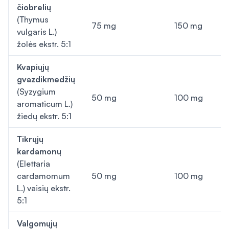
čiobrelių
(
Thymus
75 mg
150 mg
vulgaris
L.)
žolės ekstr. 5:1
Kvapiųjų
gvazdikmedžių
(
Syzygium
50 mg
100 mg
aromaticum
L.)
žiedų ekstr. 5:1
Tikrųjų
kardamonų
(
Elettaria
cardamomum
50 mg
100 mg
L.) vaisių ekstr.
5:1
Valgomųjų