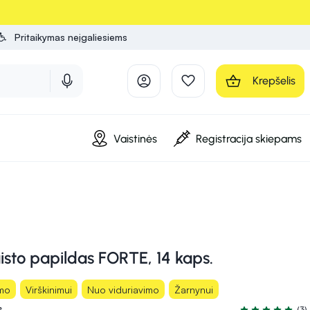
Pritaikymas neįgaliesiems
Krepšelis
Vaistinės
Registracija skiepams
sto papildas FORTE, 14 kaps.
imo
Virškinimui
Nuo viduriavimo
Žarnynui
s
(3)