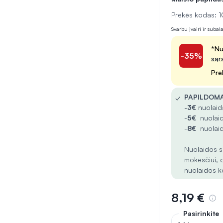
Prekės kodas: 
Svarbu įvairi ir suba
*Nu
-35%
sąr
Pre
✓
PAPILDOMA
-
3€
nuolaida
-
5€
nuolaid
-
8€
nuolaid
Nuolaidos s
mokesčiui, 
nuolaidos k
8,19 €
Pasirinkite