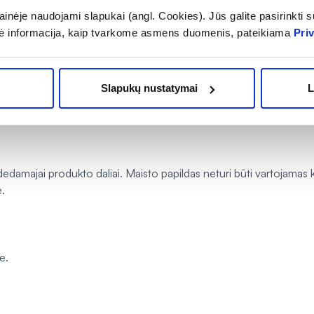
inėje naudojami slapukai (angl. Cookies). Jūs galite pasirinkti su
ė informacija, kaip tvarkome asmens duomenis, pateikiama
Pri
gerti po 1 kapsulę 1–3 kartus per dieną.
dieną.
 3 valandoms po antibiotiko išgėrimo. Negalima vartoti su alkoholi
Slapukų nustatymai
L
damajai produkto daliai. Maisto papildas neturi būti vartojamas ka
.
e.