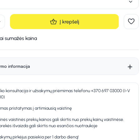
d
Į krepšelį
kai sumažės kaina
ymo informacija
nko konsultacija ir užsakymų priėmimas telefonu +370 697 03000 (I-V
00)
as pristatymas į artimiausią vaistinę
inės vaistinės prekių kainos gali skirtis nuo prekių kainų vaistinėse.
prekės išvaizda gali skirtis nuo esančios nuotraukoje
kymų pirkėjus pasiekia per 1 darbo dieną!