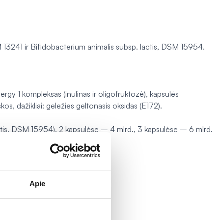
M 13241
ir
Bifidobacterium animalis subsp. lactis, DSM 15954.
gy 1 kompleksas (inulinas ir oligofruktozė), kapsulės
os, dažikliai: geležies geltonasis oksidas (E172).
tis,
DSM 15954
),
2 kapsulėse – 4 mlrd., 3 kapsulėse – 6 mlrd.
Apie