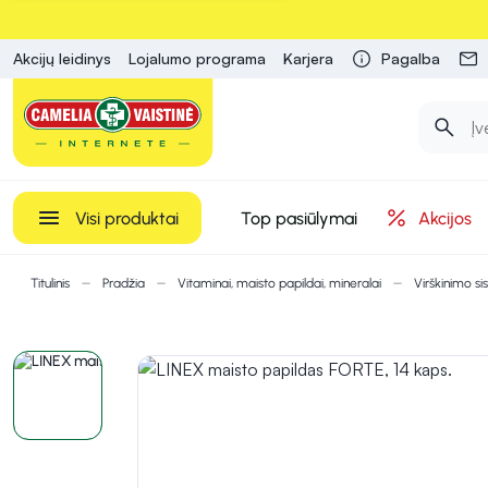
Akcijų leidinys
Lojalumo programa
Karjera
Pagalba
Visi produktai
Top pasiūlymai
Akcijos
Titulinis
Pradžia
Vitaminai, maisto papildai, mineralai
Virškinimo si