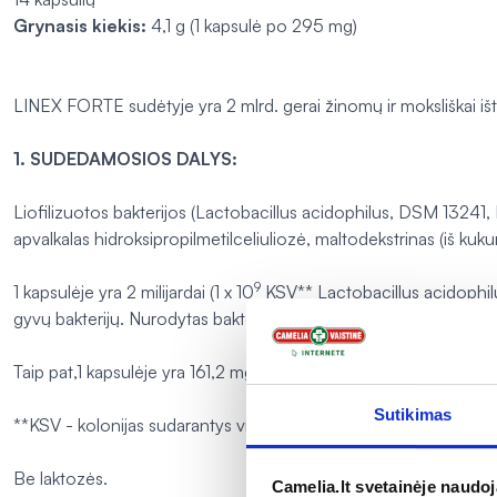
Grynasis kiekis:
4,1 g (1 kapsulė po 295 mg)
LINEX FORTE sudėtyje yra 2 mlrd. gerai žinomų ir moksliškai išt
1. SUDEDAMOSIOS DALYS:
Liofilizuotos bakterijos
(Lactobacillus acidophilus, DSM 13241, 
apvalkalas hidroksipropilmetilceliuliozė, maltodekstrinas (iš kuk
9
1 kapsulėje yra 2 milijardai (1 x 10
KSV**
Lactobacillus acidophil
gyvų bakterijų. Nurodytas bakterijų kiekis išlieka iki maisto papil
Taip pat,1 kapsulėje yra 161,2 mg inulino ir 10,3 mg oligofruktozė
Sutikimas
**KSV - kolonijas sudarantys vienetai.
Be laktozės.
Camelia.lt svetainėje naudo