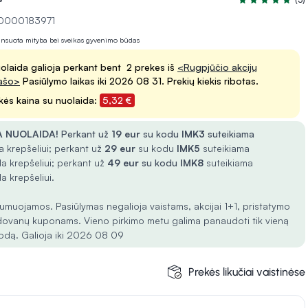
Įvertinimas 5.0 
10000183971
lansuota mityba bei sveikas gyvenimo būdas
olaida galioja perkant bent 2 prekes iš
<Rugpjūčio akcijų
ašo>
Pasiūlymo laikas iki 2026 08 31. Prekių kiekis ribotas.
kės kaina su nuolaida:
5,32 €
 NUOLAIDA!
Perkant už
19 eur
su kodu
IMK3
suteikiama
 krepšeliui; perkant už
29 eur
su kodu
IMK5
suteikiama
a krepšeliui; perkant už
49 eur
su kodu
IMK8
suteikiama
a krepšeliui.
umuojamos. Pasiūlymas negalioja vaistams, akcijai 1+1, pristatymo
dovanų kuponams. Vieno pirkimo metu galima panaudoti tik vieną
odą. Galioja iki 2026 08 09
Prekės likučiai vaistinėse