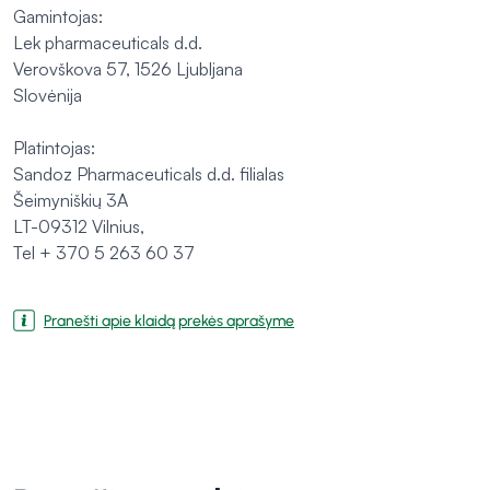
Gamintojas:
Lek pharmaceuticals d.d.
Verovškova 57, 1526 Ljubljana
Slovėnija
Platintojas:
Sandoz Pharmaceuticals d.d. filialas
Šeimyniškių 3A
LT-09312 Vilnius,
Tel + 370 5 263 60 37
Pranešti apie klaidą prekės aprašyme