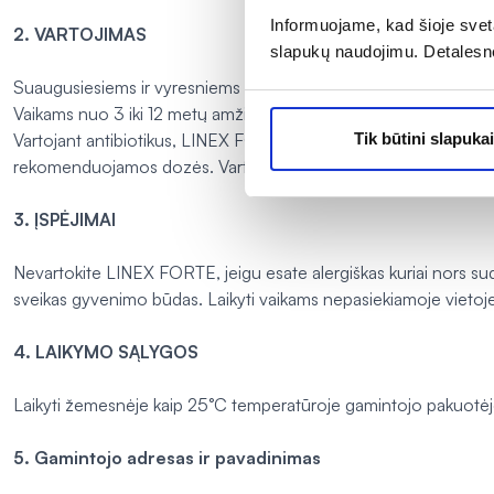
Informuojame, kad šioje sveta
2. VARTOJIMAS
slapukų naudojimu. Detalesn
Suaugusiesiems ir vyresniems kaip 12 metų amžiaus paaugliams 
Vaikams nuo 3 iki 12 metų amžiaus po 1 kapsulę 1–2 kartus per 
Vartojant antibiotikus, LINEX FORTE gerkite praėjus daugiau kaip
Tik būtini slapukai
rekomenduojamos dozės. Vartojimo trukmė neribota.
3. ĮSPĖJIMAI
Nevartokite LINEX FORTE, jeigu esate alergiškas kuriai nors sude
sveikas gyvenimo būdas. Laikyti vaikams nepasiekiamoje vietoje
4. LAIKYMO SĄLYGOS
Laikyti žemesnėje kaip 25°C temperatūroje gamintojo pakuotėj
5.
Gamintojo adresas ir pavadinimas