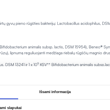
irtų gyvų pieno rūgšties bakterijų:
Lactobacillus acidophilus, DS
Bifidobacterium animalis subsp. lactis, DSM 15954),
Beneo® Syner
urūzų), lipnumą reguliuojanti medžiaga riebalų rūgščių magnio drusk
9
us,
DSM 13241 ir 1 x 10
KSV**
Bifidobacterium animalis subsp.lac
do galiojimo laiko pabaigos.
s, kurios padeda bakterijoms greičiau augti ir daugintis.
Išsami informacija
jami slapukai