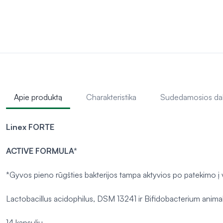
Apie produktą
Charakteristika
Sudedamosios da
Linex FORTE
ACTIVE FORMULA*
*Gyvos pieno rūgšties bakterijos tampa aktyvios po patekimo į v
Lactobacillus acidophilus, DSM 13241 ir Bifidobacterium anima
14 kapsulių