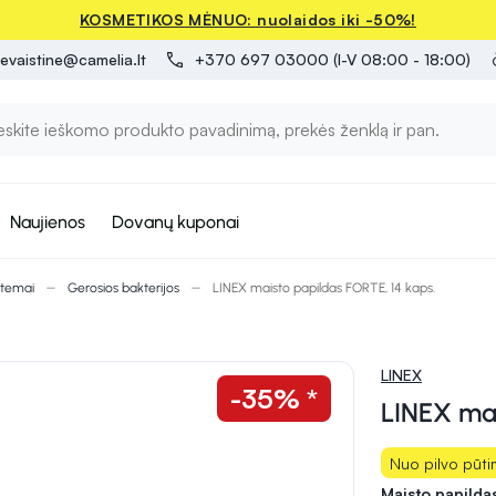
KOSMETIKOS MĖNUO: nuolaidos iki -50%!
evaistine@camelia.lt
+370 697 03000 (I-V 08:00 - 18:00)
Naujienos
Dovanų kuponai
stemai
Gerosios bakterijos
LINEX maisto papildas FORTE, 14 kaps.
LINEX
-35% *
LINEX mai
Nuo pilvo pūt
Maisto papilda