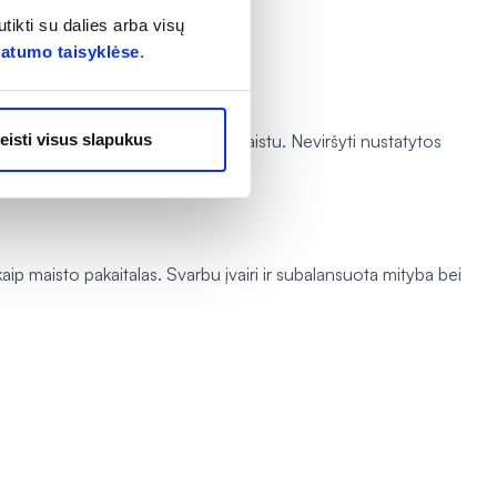
tikti su dalies arba visų
vatumo taisyklėse
.
u, karštais gėrimais ar karštu maistu. Neviršyti nustatytos
eisti visus slapukus
ip maisto pakaitalas. Svarbu įvairi ir subalansuota mityba bei