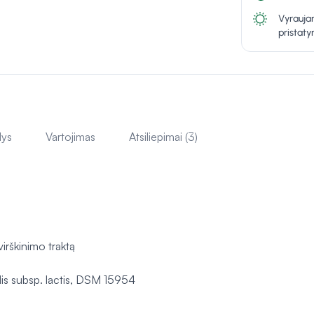
Vyraujan
pristat
lys
Vartojimas
Atsiliepimai (3)
irškinimo traktą
lis subsp. lactis, DSM 15954