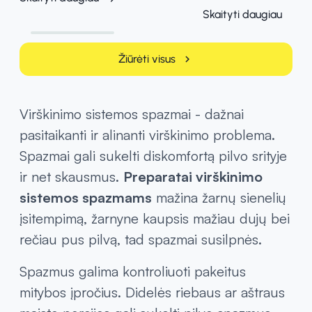
Skaityti daugiau
Žiūrėti visus
chevron_right
Virškinimo sistemos spazmai - dažnai
pasitaikanti ir alinanti virškinimo problema.
Spazmai gali sukelti diskomfortą pilvo srityje
ir net skausmus.
Preparatai virškinimo
sistemos spazmams
mažina žarnų sienelių
įsitempimą, žarnyne kaupsis mažiau dujų bei
rečiau pus pilvą, tad spazmai susilpnės.
Spazmus galima kontroliuoti pakeitus
mitybos įpročius. Didelės riebaus ar aštraus