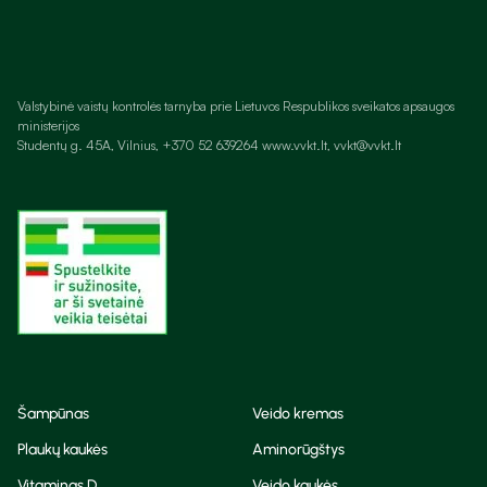
Valstybinė vaistų kontrolės tarnyba prie Lietuvos Respublikos sveikatos apsaugos
ministerijos
Studentų g. 45A, Vilnius, +370 52 639264 www.vvkt.lt, vvkt@vvkt.lt
Šampūnas
Veido kremas
Plaukų kaukės
Aminorūgštys
Vitaminas D
Veido kaukės