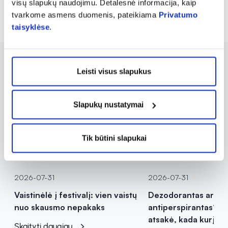
visų slapukų naudojimu. Detalesnė informacija, kaip
Rodoma prekių 11 iš 11
tvarkome asmens duomenis, pateikiama
Privatumo
taisyklėse
.
Leisti visus slapukus
Slapukų nustatymai
Tik būtini slapukai
Sveikata
Sveikata
2026-07-31
2026-07-31
Vaistinėlė į festivalį: vien vaistų
Dezodorantas ar
nuo skausmo nepakaks
antiperspirantas? Va
atsakė, kada kurį pas
Skaityti daugiau