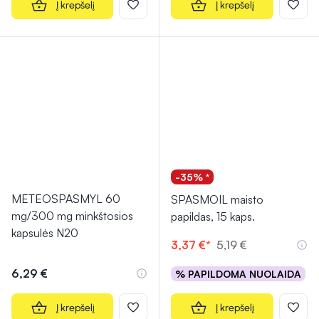
Į krepšelį
Į krepšelį
-35% *
METEOSPASMYL 60
SPASMOIL maisto
mg/300 mg minkštosios
papildas, 15 kaps.
kapsulės N20
3,37 €*
5,19 €
6,29 €
% PAPILDOMA NUOLAIDA
Į krepšelį
Į krepšelį