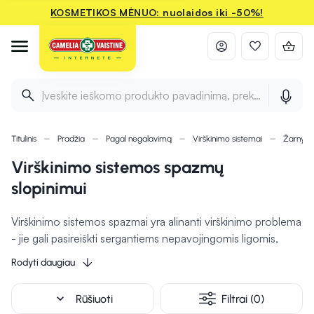
KOSMETIKOS MĖNUO: nuolaidos iki -50%!
Įveskite ieškomo produkto pavadinimą, prekės ženklą ir 
Titulinis
Pradžia
Pagal negalavimą
Virškinimo sistemai
Žarnyno
Virškinimo sistemos spazmų
slopinimui
Virškinimo sistemos spazmai yra alinanti virškinimo problema
- jie gali pasireiškti sergantiems nepavojingomis ligomis,
tokiomis kaip refliuksas ar pilvo pūtimas ir sunkiomis,
Rodyti daugiau
tokiomis kaip vėžys ar akmenligė. Spazmai gali sukelti
nemalonius pojūčius ar skausmą pilvo srityje. Šie
expand_more
Rūšiuoti
Filtrai (0)
preparatai mažina žarnų sienelių įsitempimą
, tad