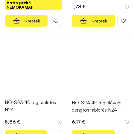
Antra prekė -
1,78 €
NEMOKAMAI!
Į krepšelį
Į krepšelį
NO-SPA 40 mg tabletės
NO-SPA 40 mg plėvele
N24
dengtos tabletės N24
5,86 €
6,17 €