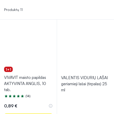
žarnyne kaupsis mažiau dujų, susilpnės pilvo pūtimas, rečiau
jausite spazmus. Šiuos preparatus svarbu vartoti pagal
Produktų 11
pateiktas instrukcijas, laikantis rekomenduojamų dozių, kad
būtų pasiektas efektyviausias rezultatas.
1+1
VIVAVIT maisto papildas
VALENTIS VIDURIŲ LAŠAI
AKTYVINTA ANGLIS, 10
geriamieji lašai (tirpalas) 25
tab.
ml
(14)
Įvertinimas 5.0 iš 5
0,89 €