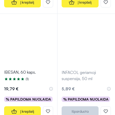
Į krepšelį
Į krepšelį
IBESAN, 60 kaps.
INFACOL geriamoji
suspensija, 50 ml
(1)
Įvertinimas 5.0 iš 5
19,79 €
5,89 €
% PAPILDOMA NUOLAIDA
% PAPILDOMA NUOLAIDA
Į krepšelį
Išparduota