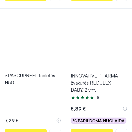
SPASCUPREEL tabletės
INNOVATIVE PHARMA
N50
žvakutės REDULEX
BABY,12 vnt.
(1)
Įvertinimas 5.0 iš 5
5,89 €
7,29 €
% PAPILDOMA NUOLAIDA