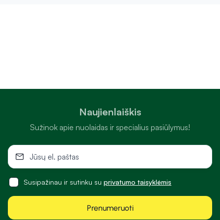
Naujienlaiškis
Sužinok apie nuolaidas ir specialius pasiūlymus!
Susipažinau ir sutinku su
privatumo taisyklėmis
Prenumeruoti