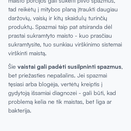
maisto porcijos gali sukelti pilvo spazmus,
tad reikėtų į mitybos planą įtraukti daugiau
daržovių, vaisių ir kitų skaidulų turinčių
produktų. Spazmai taip pat atsiranda dėl
prastai sukramtyto maisto - kuo prasčiau
sukramtysite, tuo sunkiau virškinimo sistemai
virškinti maistą.
Šie
vaistai gali padėti susilpninti spazmus
,
bet priežasties nepašalins. Jei spazmai
tęsiasi arba blogėja, vertėtų kreiptis į
gydytoją išsamiai diagnozei - gali būti, kad
problemą kelia ne tik maistas, bet liga ar
bakterija.