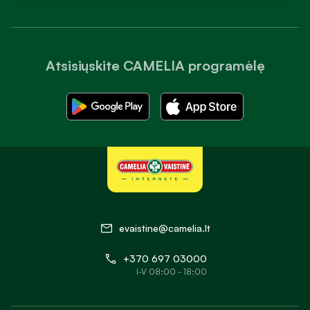
Atsisiųskite CAMELIA programėlę
evaistine@camelia.lt
+370 697 03000
I-V 08:00 - 18:00