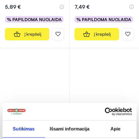
5,89 €
7,49 €
% PAPILDOMA NUOLAIDA
% PAPILDOMA NUOLAIDA
Į krepšelį
Į krepšelį
TENA įklotai COMFORT
TENA įklotai MEN LEVEL 1,
SUPER, 36 vnt.
24 vnt.
Sutikimas
Išsami informacija
Apie
(3)
Įvertinimas 4.3 iš 5