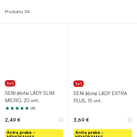
patogaus dizaino jie lengvai pritaikomi ir nesimato po
drabužiais, tad idealiai tinka kasdieniam naudojimui.
Produktų 34
1+1
1+1
SENI įklotai LADY SLIM
SENI įklotai LADY EXTRA
MICRO, 20 vnt.
PLUS, 15 vnt.
(4)
Įvertinimas 5.0 iš 5
2,49 €
3,69 €
Antra prekė -
Antra prekė -
NEMOKAMAI!
NEMOKAMAI!