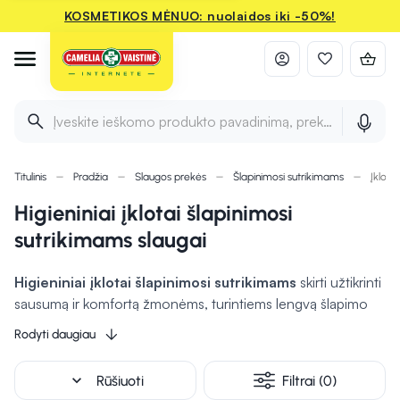
KOSMETIKOS MĖNUO: nuolaidos iki -50%!
Įveskite ieškomo produkto pavadinimą, prekės ženklą ir 
Titulinis
Pradžia
Slaugos prekės
Šlapinimosi sutrikimams
Įklotai
Higieniniai įklotai šlapinimosi
sutrikimams slaugai
Higieniniai įklotai šlapinimosi sutrikimams
skirti užtikrinti
sausumą ir komfortą žmonėms, turintiems lengvą šlapimo
nelaikymą. Jie yra ploni, diskretiški ir pasižymi aukštu
Rodyti daugiau
sugeriamumu,
apsaugodami odą nuo drėgmės ir
dirginimo.
Įklotai dažnai turi kvapą neutralizuojančių
expand_more
Rūšiuoti
Filtrai (0)
savybių, užtikrinančių gaivumą ir švarą visą dieną. Dėl savo