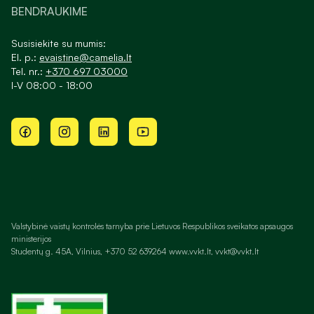
BENDRAUKIME
Susisiekite su mumis:
El. p.:
evaistine@camelia.lt
Tel. nr.:
+370 697 03000
I-V 08:00 - 18:00
Valstybinė vaistų kontrolės tarnyba prie Lietuvos Respublikos sveikatos apsaugos
ministerijos
Studentų g. 45A, Vilnius, +370 52 639264 www.vvkt.lt, vvkt@vvkt.lt