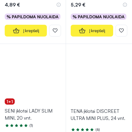
4,89 €
5,29 €
% PAPILDOMA NUOLAIDA
% PAPILDOMA NUOLAIDA
Į krepšelį
Į krepšelį
1+1
SENI įklotai LADY SLIM
TENA įklotai DISCREET
MINI, 20 vnt.
ULTRA MINI PLUS, 24 vnt.
(1)
Įvertinimas 5.0 iš 5
(6)