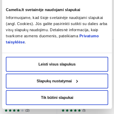
23,79 €
10,29 €
Camelia.lt svetainėje naudojami slapukai
% PAPILDOMA NUOLAIDA
% PAPILDOMA NUOLAIDA
Informuojame, kad šioje svetainėje naudojami slapukai
(angl. Cookies). Jūs galite pasirinkti sutikti su dalies arba
Į krepšelį
Į krepšelį
visų slapukų naudojimu. Detalesnė informacija, kaip
tvarkome asmens duomenis, pateikiama
Privatumo
taisyklėse
.
Leisti visus slapukus
Slapukų nustatymai
TENA įklotai MEN LEVEL 2,
TENA paketai DISCREET
Tik būtini slapukai
20 vnt.
EXTRA, 10 vnt.
(2)
(1)
Įvertinimas 4.0 iš 5
Įvertinimas 5.0 iš 5