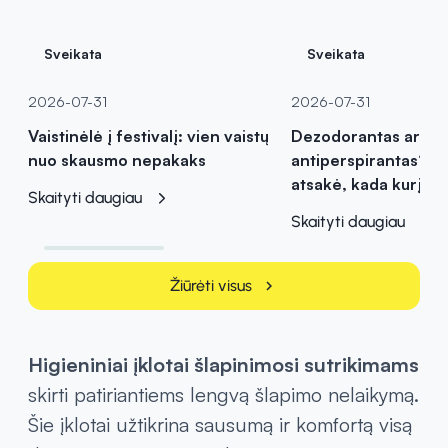
Sveikata
Sveikata
2026-07-31
2026-07-31
Vaistinėlė į festivalį: vien vaistų
Dezodorantas ar
nuo skausmo nepakaks
antiperspirantas? Va
atsakė, kada kurį pas
Skaityti daugiau
Skaityti daugiau
Žiūrėti visus
chevron_right
Higieniniai įklotai šlapinimosi sutrikimams
skirti patiriantiems lengvą šlapimo nelaikymą.
Šie įklotai užtikrina sausumą ir komfortą visą