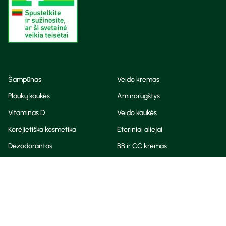
Šampūnas
Veido kremas
Plaukų kaukės
Aminorūgštys
Vitaminas D
Veido kaukės
Korėjietiška kosmetika
Eteriniai aliejai
Dezodorantas
BB ir CC kremas
Visos teisės saugomos
Privatumo taisyklės
Slapukų politika
© Camelia 2026