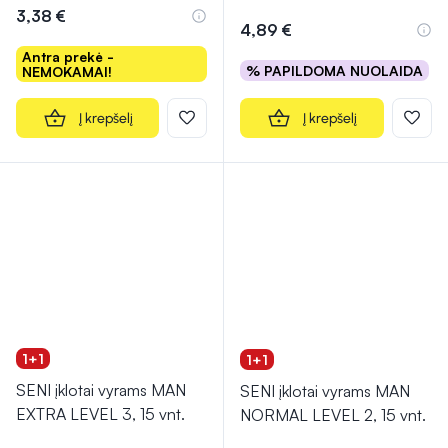
Įvertinimas 5.0 iš 5
3,38 €
4,89 €
Antra prekė -
% PAPILDOMA NUOLAIDA
NEMOKAMAI!
Į krepšelį
Į krepšelį
1+1
1+1
SENI įklotai vyrams MAN
SENI įklotai vyrams MAN
EXTRA LEVEL 3, 15 vnt.
NORMAL LEVEL 2, 15 vnt.