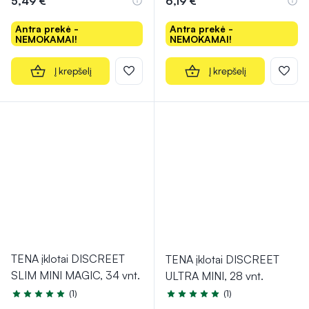
5,49 €
6,19 €
Antra prekė -
Antra prekė -
NEMOKAMAI!
NEMOKAMAI!
Į krepšelį
Į krepšelį
TENA įklotai DISCREET
TENA įklotai DISCREET
SLIM MINI MAGIC, 34 vnt.
ULTRA MINI, 28 vnt.
(1)
(1)
Įvertinimas 5.0 iš 5
Įvertinimas 5.0 iš 5