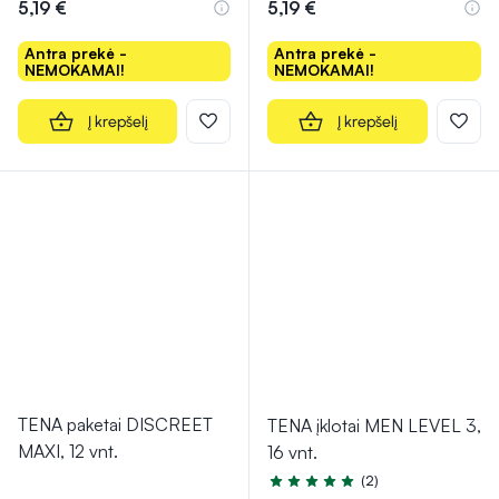
5,19 €
5,19 €
Antra prekė -
Antra prekė -
NEMOKAMAI!
NEMOKAMAI!
Į krepšelį
Į krepšelį
TENA paketai DISCREET
TENA įklotai MEN LEVEL 3,
MAXI, 12 vnt.
16 vnt.
(2)
Įvertinimas 5.0 iš 5