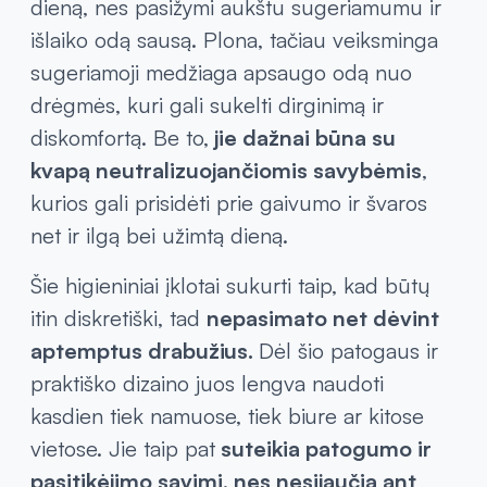
dieną, nes pasižymi aukštu sugeriamumu ir
išlaiko odą sausą. Plona, tačiau veiksminga
sugeriamoji medžiaga apsaugo odą nuo
drėgmės, kuri gali sukelti dirginimą ir
diskomfortą. Be to,
jie dažnai būna su
kvapą neutralizuojančiomis savybėmis
,
kurios gali prisidėti prie gaivumo ir švaros
net ir ilgą bei užimtą dieną.
Šie higieniniai įklotai sukurti taip, kad būtų
itin diskretiški, tad
nepasimato net dėvint
aptemptus drabužius.
Dėl šio patogaus ir
praktiško dizaino juos lengva naudoti
kasdien tiek namuose, tiek biure ar kitose
vietose. Jie taip pat
suteikia patogumo ir
pasitikėjimo savimi, nes nesijaučia ant