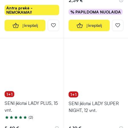
2,39 €
Antra prekė -
% PAPILDOMA NUOLAIDA
NEMOKAMAI!
Į krepšelį
Į krepšelį
1+1
1+1
SENI įklotai LADY PLUS, 15
SENI įklotai LADY SUPER
vnt.
NIGHT, 12 vnt.
(2)
Įvertinimas 4.5 iš 5