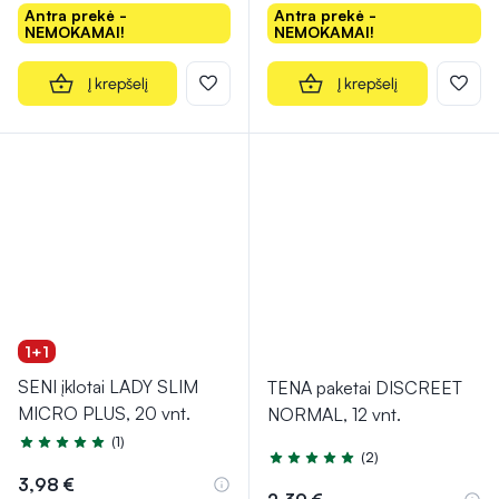
Antra prekė -
Antra prekė -
NEMOKAMAI!
NEMOKAMAI!
Į krepšelį
Į krepšelį
1+1
SENI įklotai LADY SLIM
TENA paketai DISCREET
MICRO PLUS, 20 vnt.
NORMAL, 12 vnt.
(1)
Įvertinimas 5.0 iš 5
(2)
Įvertinimas 5.0 iš 5
3,98 €