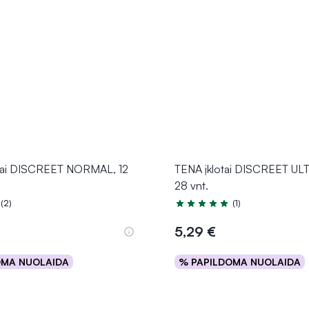
tai DISCREET NORMAL, 12
TENA įklotai DISCREET UL
28 vnt.
(2)
(1)
.0 iš 5
Įvertinimas 5.0 iš 5
5,29 €
OMA NUOLAIDA
% PAPILDOMA NUOLAIDA
Į krepšelį
Į krepšelį