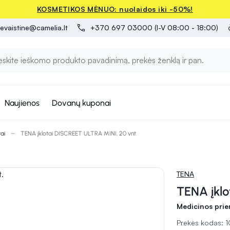
KOSMETIKOS MĖNUO: nuolaidos iki -50%!
evaistine@camelia.lt
+370 697 03000 (I-V 08:00 - 18:00)
Naujienos
Dovanų kuponai
tai
TENA įklotai DISCREET ULTRA MINI, 20 vnt.
TENA
TENA įklo
Medicinos pri
Prekės kodas: