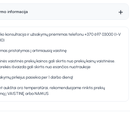
ymo informacija
nko konsultacija ir užsakymų priėmimas telefonu +370 697 03000 (I-V
00)
as pristatymas į artimiausią vaistinę
inės vaistinės prekių kainos gali skirtis nuo prekių kainų vaistinėse.
prekės išvaizda gali skirtis nuo esančios nuotraukoje
kymų pirkėjus pasiekia per 1 darbo dieną!
t aukštai oro temperatūrai, rekomenduojame rinktis prekių
ymą į VAISTINĘ arba NAMUS