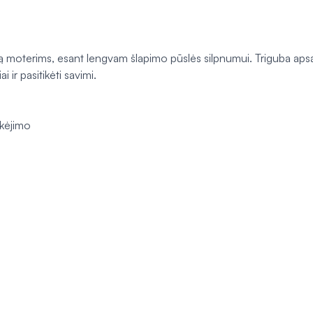
ugą moterims, esant lengvam šlapimo pūslės silpnumui. Triguba ap
i ir pasitikėti savimi.
ikėjimo