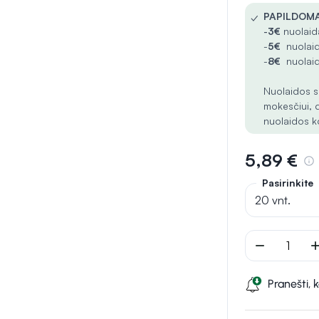
✓
PAPILDOMA
-
3€
nuolaida
-
5€
nuolaid
-
8€
nuolaid
Nuolaidos s
mokesčiui, 
nuolaidos k
5,89 €
Pasirinkite
20 vnt.
remove
ad
Pranešti, 