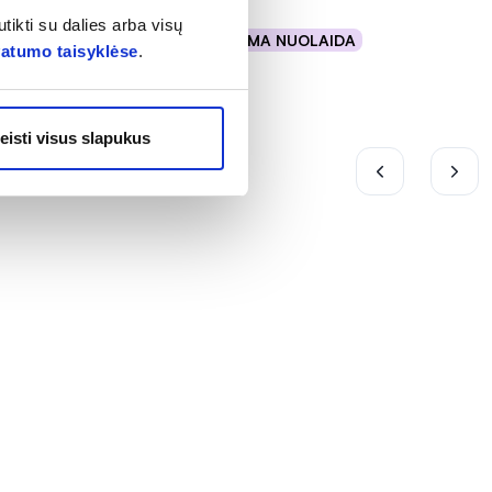
tikti su dalies arba visų
% PAPILDOMA NUOLAIDA
vatumo taisyklėse
.
Į krepšelį
eisti visus slapukus