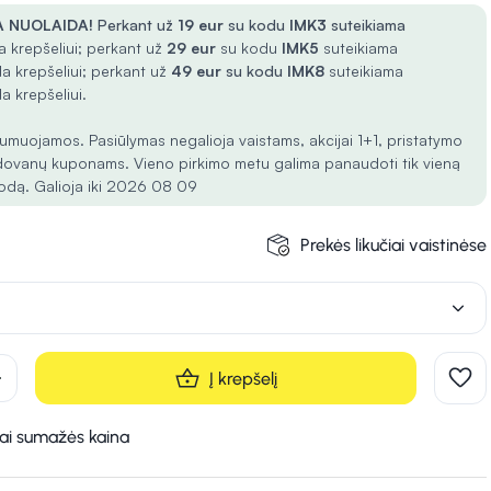
 NUOLAIDA!
Perkant už
19 eur
su kodu
IMK3
suteikiama
 krepšeliui; perkant už
29 eur
su kodu
IMK5
suteikiama
a krepšeliui; perkant už
49 eur
su kodu
IMK8
suteikiama
a krepšeliui.
umuojamos. Pasiūlymas negalioja vaistams, akcijai 1+1, pristatymo
dovanų kuponams. Vieno pirkimo metu galima panaudoti tik vieną
odą. Galioja iki 2026 08 09
Prekės likučiai vaistinėse
d
Į krepšelį
kai sumažės kaina