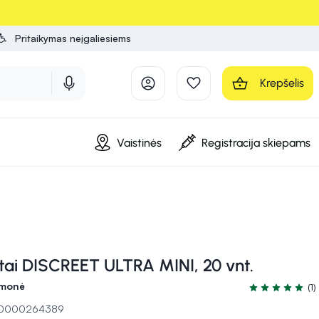
Pritaikymas neįgaliesiems
Krepšelis
Vaistinės
Registracija skiepams
tai DISCREET ULTRA MINI, 20 vnt.
emonė
(1)
Įvertinimas 5.0
 10000264389