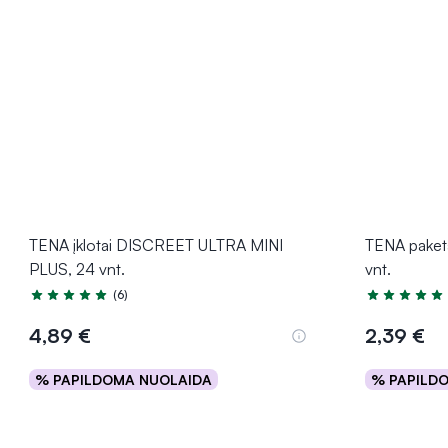
TENA įklotai DISCREET ULTRA MINI
TENA pake
PLUS, 24 vnt.
vnt.
(6)
Įvertinimas 5.0 iš 5
Įvertinimas 5
4,89 €
2,39 €
% PAPILDOMA NUOLAIDA
% PAPILD
Į krepšelį