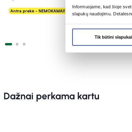
Informuojame, kad šioje sveta
Antra prekė - NEMOKAMAI!
Antra pre
slapukų naudojimu. Detalesn
Į krepšelį
Tik būtini slapukai
Dažnai perkama kartu