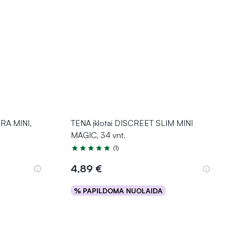
TRA MINI,
TENA įklotai DISCREET SLIM MINI
MAGIC, 34 vnt.
(1)
Įvertinimas 5.0 iš 5
4,89 €
% PAPILDOMA NUOLAIDA
Į krepšelį