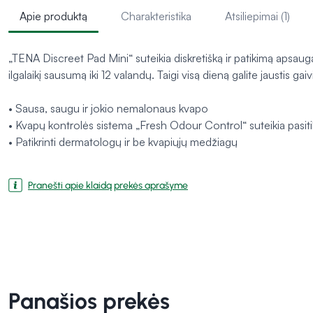
Apie produktą
Charakteristika
Atsiliepimai (1)
„TENA Discreet Pad Mini“ suteikia diskretišką ir patikimą apsa
ilgalaikį sausumą iki 12 valandų. Taigi visą dieną galite jaustis gaivia
• Sausa, saugu ir jokio nemalonaus kvapo
• Kvapų kontrolės sistema „Fresh Odour Control“ suteikia pasit
• Patikrinti dermatologų ir be kvapiųjų medžiagų
Pranešti apie klaidą prekės aprašyme
Panašios prekės