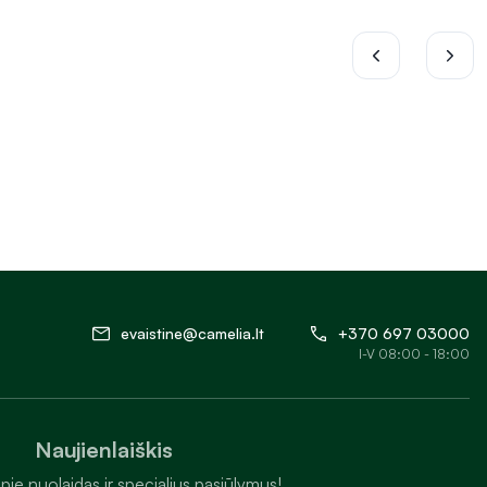
evaistine@camelia.lt
+370 697 03000
I-V 08:00 - 18:00
Naujienlaiškis
pie nuolaidas ir specialius pasiūlymus!