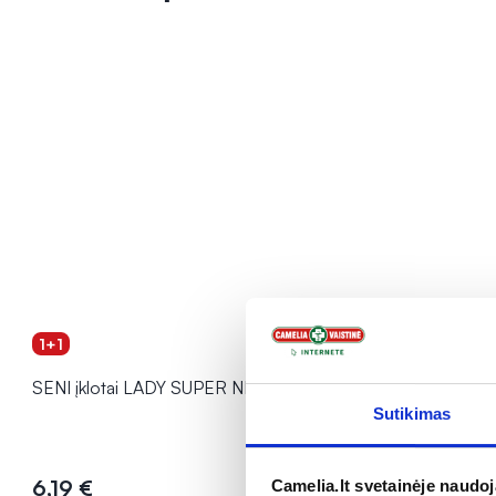
1+1
1+1
SENI įklotai LADY SUPER NIGHT, 12 vnt.
SENI įklota
Sutikimas
6,19 €
3,69 €
Camelia.lt svetainėje naudo