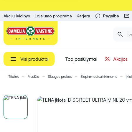
Akcijų leidinys
Lojalumo programa
Karjera
Pagalba
Visi produktai
Top pasiūlymai
Akcijos
Titulinis
Pradžia
Slaugos prekės
Šlapinimosi sutrikimams
Įklo