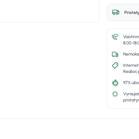
Pristat
Vaistini
8:00-18:
Nemokam
Internet
Realios 
97% užsa
Vyraujan
pristat