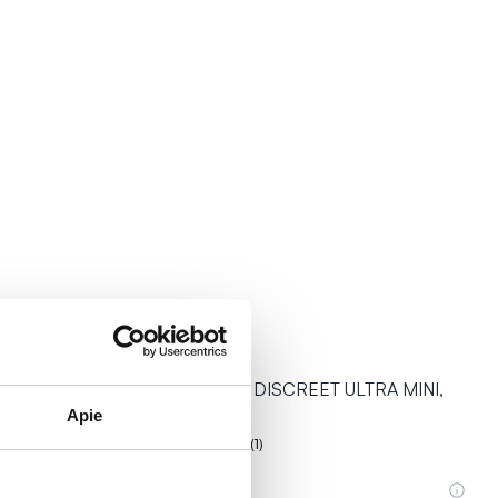
TRA MINI
TENA įklotai DISCREET ULTRA MINI,
28 vnt.
Apie
(1)
Įvertinimas 5.0 iš 5
5,29 €