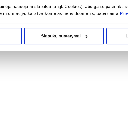
inėje naudojami slapukai (angl. Cookies). Jūs galite pasirinkti su
kė - NEMOKAMAI!
% PAPILDOMA NUOLAIDA
ė informacija, kaip tvarkome asmens duomenis, pateikiama
Pri
Į krepšelį
Į krepšelį
Slapukų nustatymai
L