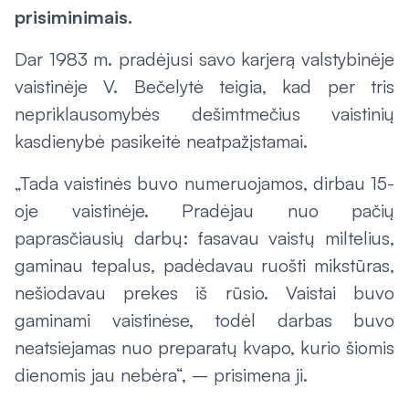
prisiminimais.
Dar 1983 m. pradėjusi savo karjerą valstybinėje
vaistinėje V. Bečelytė teigia, kad per tris
nepriklausomybės dešimtmečius vaistinių
kasdienybė pasikeitė neatpažįstamai.
„Tada vaistinės buvo numeruojamos, dirbau 15-
oje vaistinėje. Pradėjau nuo pačių
paprasčiausių darbų: fasavau vaistų miltelius,
gaminau tepalus, padėdavau ruošti mikstūras,
nešiodavau prekes iš rūsio. Vaistai buvo
gaminami vaistinėse, todėl darbas buvo
neatsiejamas nuo preparatų kvapo, kurio šiomis
dienomis jau nebėra“, – prisimena ji.