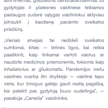
asortimentas, glaudesnis bendradarbiavimas su
gydytojais ir platesnės vaistinėse teikiamos
paslaugos sudarė sąlygas vaistininkui aktyviau
įsitraukti į kasdienę paciento sveikatos
priežiūrą.
„Vienais atvejais tai nedideli sveikatos
sutrikimai, kitais – lėtinės ligos, kai reikia
paaiškinti, kaip tinkamai vartoti vaistus ar
naudotis medicinos priemonėmis, tokiomis kaip
inhaliatorius ar gliukomatis. Pandemijos metu
vaistinės svarba itin išryškėjo – vaistinė tapo
vieta, kur žmogus galėjo gauti realią pagalbą,
kai patekti pas gydytoją buvo sudėtinga“, –
pasakoja „Camelia“ vaistininkė.