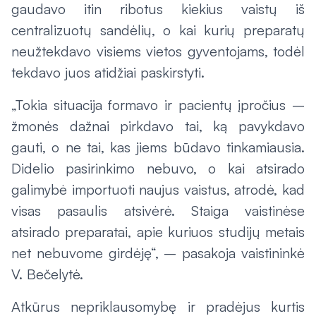
gaudavo itin ribotus kiekius vaistų iš
centralizuotų sandėlių, o kai kurių preparatų
neužtekdavo visiems vietos gyventojams, todėl
tekdavo juos atidžiai paskirstyti.
„Tokia situacija formavo ir pacientų įpročius –
žmonės dažnai pirkdavo tai, ką pavykdavo
gauti, o ne tai, kas jiems būdavo tinkamiausia.
Didelio pasirinkimo nebuvo, o kai atsirado
galimybė importuoti naujus vaistus, atrodė, kad
visas pasaulis atsivėrė. Staiga vaistinėse
atsirado preparatai, apie kuriuos studijų metais
net nebuvome girdėję“, – pasakoja vaistininkė
V. Bečelytė.
Atkūrus nepriklausomybę ir pradėjus kurtis