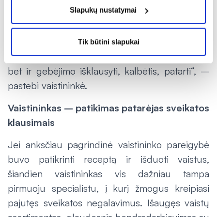
Slapukų nustatymai
kas kalbėjo. Dabar suprantame, kad tai labai
svarbi darbo dalis. Žmogus ateina ne tik tam,
kad įsigytų reikalingą vaistą, bet ir dėl
Tik būtini slapukai
supratimo, palaikymo. Tam reikia ne tik žinių,
bet ir gebėjimo išklausyti, kalbėtis, patarti“, –
pastebi vaistininkė.
Vaistininkas – patikimas patarėjas sveikatos
klausimais
Jei anksčiau pagrindinė vaistininko pareigybė
buvo patikrinti receptą ir išduoti vaistus,
šiandien vaistininkas vis dažniau tampa
pirmuoju specialistu, į kurį žmogus kreipiasi
pajutęs sveikatos negalavimus. Išaugęs vaistų