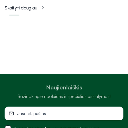
Skaityti daugiau
Naujienlaiškis
Sužinok apie nuolaidas ir specialius pasiūlymus!