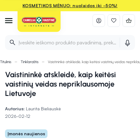
KOSMETIKOS MĖNUO: nuolaidos iki -50%!
Įveskite ieškomo produkto pavadinimą, prekės ženklą ir 
Titulinis
Tinklaraštis
Vaistininkė atskleidė, kaip keitėsi vaistinių veidas neprik
Vaistininkė atskleidė, kaip keitėsi
vaistinių veidas nepriklausomoje
Lietuvoje
Autorius:
Laurita Bieliauskė
2026-02-12
Įmonės naujienos