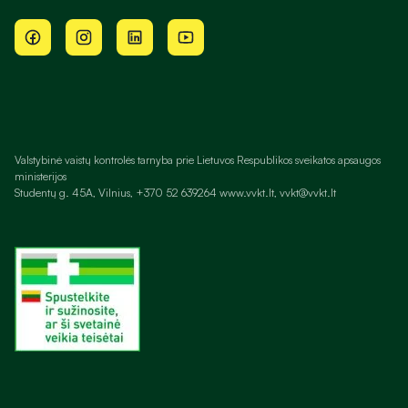
Valstybinė vaistų kontrolės tarnyba prie Lietuvos Respublikos sveikatos apsaugos
ministerijos
Studentų g. 45A, Vilnius, +370 52 639264 www.vvkt.lt, vvkt@vvkt.lt