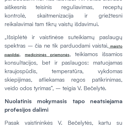
aiškesnis teisinis reguliavimas, receptų
kontrolė, skaitmenizacija ir griežtesni
reikalavimai tam tikrų vaistų išdavimui.
„Išsiplėtė ir vaistinėse suteikiamų paslaugų
spektras – čia ne tik parduodami vaistai,
maisto
,
, teikiamos išsamios
papildai
medicininės priemonės
konsultacijos, bet ir paslaugos: matuojamas
kraujospūdis, temperatūra, vykdomas
skiepijimas, atliekamas regos patikrinimas,
veido odos tyrimas“, – teigia V. Bečelytė.
Nuolatinis mokymasis tapo neatsiejama
profesijos dalimi
Pasak vaistininkės V. Bečelytės, kartu su