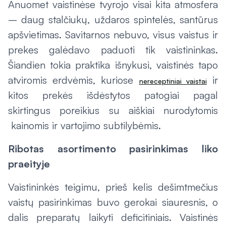
Anuomet vaistinėse tvyrojo visai kita atmosfera
– daug stalčiukų, uždaros spintelės, santūrus
apšvietimas. Savitarnos nebuvo, visus vaistus ir
prekes galėdavo paduoti tik vaistininkas.
Šiandien tokia praktika išnykusi, vaistinės tapo
atviromis erdvėmis, kuriose
ir
nereceptiniai vaistai
kitos prekės išdėstytos patogiai pagal
skirtingus poreikius su aiškiai nurodytomis
kainomis ir vartojimo subtilybėmis.
Ribotas asortimento pasirinkimas liko
praeityje
Vaistininkės teigimu, prieš kelis dešimtmečius
vaistų pasirinkimas buvo gerokai siauresnis, o
dalis preparatų laikyti deficitiniais. Vaistinės