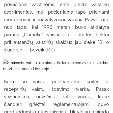
privačioms vaistinėms, ėmė plėstis vaistinių
asortimentas, tad, pacientams tapo prieinami
modernesni ir inovatyvesni vaistai. Pavyzdžiui,
nuo tada, kai 1993 metais buvo atidaryta
pirmoji „Camelia“ vaistinė, per metus tinklui
priklausančių vaistinių skaičius jau siekė 12, o
šiandien – beveik 350.
Kartu su vaistų prieinamumu keitėsi ir
receptinių vaistų išdavimo tvarka. Pasak
vaistininkės, anksčiau dalis vaistų, kurie
šiandien griežtai reglamentuojami, buvo
parduodami kur kas laisviau. Tik vėliau atsirado