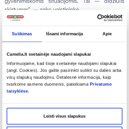
gyvenimiškomis situacijomis. Tai – didžiulis
skirtumas“, – sako vaistininkė.
Sutikimas
Išsami informacija
Apie
Ji atkreipia dėmesį, kad šiuolaikinė
vaistininkystė neįsivaizduojama ir be nuolatinio
Camelia.lt svetainėje naudojami slapukai
kvalifikacijos kėlimo. Nuolat vykdomi išsamūs
Informuojame, kad šioje svetainėje naudojami slapukai
(angl. Cookies). Jūs galite pasirinkti sutikti su dalies arba
tyrimai, atsiranda nauji vaistai ir maisto papildai,
visų slapukų naudojimu. Detalesnė informacija, kaip
keičiasi farmacinės paslaugos teikimo gairės,
tvarkome asmens duomenis, pateikiama
Privatumo
auga atsakomybė, atsiranda naujų paslaugų
taisyklėse
.
vaistinėse, todėl vaistininkui tenka nuolat
atnaujinti žinias bei gerinti komunikacijos
įgūdžius.
Leisti visus slapukus
„Anksčiau apie emocinį ryšį su pacientu mažai