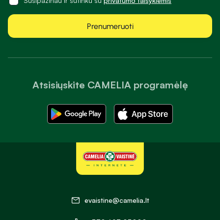
Susipažinau ir sutinku su
privatumo taisyklėmis
Prenumeruoti
Atsisiųskite CAMELIA programėlę
evaistine@camelia.lt