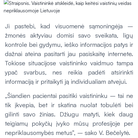
Ji pastebi, kad visuomenė sąmoningėja –
žmonės aktyviau domisi savo sveikata, ligų
kontrole bei gydymu, ieško informacijos patys ir
dažnai ateina pasitarti jau pasiskaitę internete.
Tokiose situacijose vaistininko vaidmuo tampa
ypač svarbus, nes reikia padėti atsirinkti
informaciją ir pritaikyti ją individualiam atvejui.
„Šiandien pacientai pasitiki vaistininku – tai ne
tik įkvepia, bet ir skatina nuolat tobulėti bei
gilinti savo žinias. Džiugu matyti, kiek daug
teigiamų pokyčių įvyko mūsų profesijoje per
nepriklausomybės metus“, – sako V. Bečelytė.