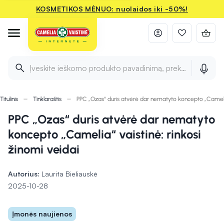
KOSMETIKOS MĖNUO: nuolaidos iki -50%!
Įveskite ieškomo produkto pavadinimą, prekės ženklą ir 
Titulinis
Tinklaraštis
PPC „Ozas“ duris atvėrė dar nematyto koncepto „Camelia“
PPC „Ozas“ duris atvėrė dar nematyto
koncepto „Camelia“ vaistinė: rinkosi
žinomi veidai
Autorius:
Laurita Bieliauskė
2025-10-28
Įmonės naujienos