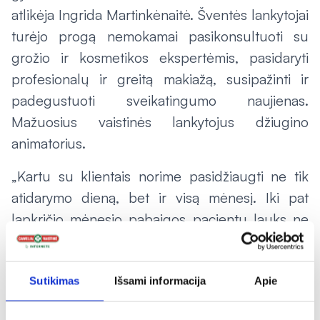
atlikėja Ingrida Martinkėnaitė. Šventės lankytojai
turėjo progą nemokamai pasikonsultuoti su
grožio ir kosmetikos ekspertėmis, pasidaryti
profesionalų ir greitą makiažą, susipažinti ir
padegustuoti sveikatingumo naujienas.
Mažuosius vaistinės lankytojus džiugino
animatorius.
„Kartu su klientais norime pasidžiaugti ne tik
atidarymo dieną, bet ir visą mėnesį. Iki pat
lapkričio mėnesio pabaigos pacientų lauks ne
tik didžioji dalis minėtų pramogų, bet ir ypatingi
pasiūlymai naujosios vaistinės asortimentui. Čia
visoms vaistinės prekėms taikomos nuolaidos
Sutikimas
Išsami informacija
Apie
sieks iki 30 proc.“, – priduria vaistinių tinklo