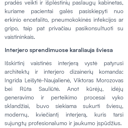
pradės veikti ir išplėstinių paslaugų kabinetas,
kuriame pacientai galės pasiskiepyti nuo
erkinio encefalito, pneumokokinės infekcijos ar
gripo, taip pat privačiau pasikonsultuoti su
vaistininkais.
Interjero sprendimuose karaliauja šviesa
Išskirtinį vaistinės interjerą vystė patyrusi
architektų ir interjero dizainerių komanda:
Ingrida Leišytė-Naujalienė, Viktoras Morozovas
bei Rūta Sauliūtė. Anot kūrėjų, idėjų
generavimo ir perteikimo procesai vyko
sklandžiai, buvo siekiama sukurti šviesų,
modernų, kviečiantį interjerą, kuris tarsi
sujungtų profesionalumo ir jaukumo įspūdžius.