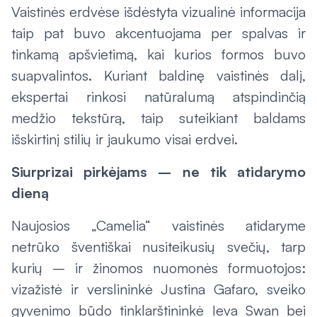
Vaistinės erdvėse išdėstyta vizualinė informacija
taip pat buvo akcentuojama per spalvas ir
tinkamą apšvietimą, kai kurios formos buvo
suapvalintos. Kuriant baldinę vaistinės dalį,
ekspertai rinkosi natūralumą atspindinčią
medžio tekstūrą, taip suteikiant baldams
išskirtinį stilių ir jaukumo visai erdvei.
Siurprizai pirkėjams – ne tik atidarymo
dieną
Naujosios „Camelia“ vaistinės atidaryme
netrūko šventiškai nusiteikusių svečių, tarp
kurių – ir žinomos nuomonės formuotojos:
vizažistė ir verslininkė Justina Gafaro, sveiko
gyvenimo būdo tinklarštininkė Ieva Swan bei