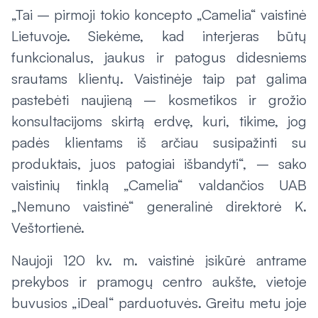
„Tai – pirmoji tokio koncepto „Camelia“ vaistinė
Lietuvoje. Siekėme, kad interjeras būtų
funkcionalus, jaukus ir patogus didesniems
srautams klientų. Vaistinėje taip pat galima
pastebėti naujieną – kosmetikos ir grožio
konsultacijoms skirtą erdvę, kuri, tikime, jog
padės klientams iš arčiau susipažinti su
produktais, juos patogiai išbandyti“, – sako
vaistinių tinklą „Camelia“ valdančios UAB
„Nemuno vaistinė“ generalinė direktorė K.
Veštortienė.
Naujoji 120 kv. m. vaistinė įsikūrė antrame
prekybos ir pramogų centro aukšte, vietoje
buvusios „iDeal“ parduotuvės. Greitu metu joje