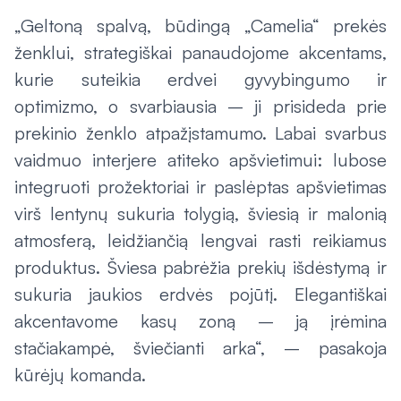
„Geltoną spalvą, būdingą „Camelia“ prekės
ženklui, strategiškai panaudojome akcentams,
kurie suteikia erdvei gyvybingumo ir
optimizmo, o svarbiausia – ji prisideda prie
prekinio ženklo atpažįstamumo. Labai svarbus
vaidmuo interjere atiteko apšvietimui: lubose
integruoti prožektoriai ir paslėptas apšvietimas
virš lentynų sukuria tolygią, šviesią ir malonią
atmosferą, leidžiančią lengvai rasti reikiamus
produktus. Šviesa pabrėžia prekių išdėstymą ir
sukuria jaukios erdvės pojūtį. Elegantiškai
akcentavome kasų zoną – ją įrėmina
stačiakampė, šviečianti arka“, – pasakoja
kūrėjų komanda.