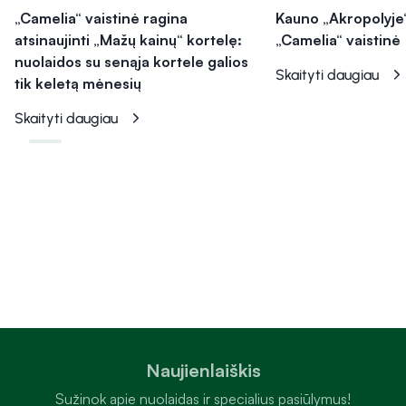
„Camelia“ vaistinė ragina
Kauno „Akropolyje“
atsinaujinti „Mažų kainų“ kortelę:
„Camelia“ vaistinė
nuolaidos su senąja kortele galios
Skaityti daugiau
tik keletą mėnesių
Skaityti daugiau
Naujienlaiškis
Sužinok apie nuolaidas ir specialius pasiūlymus!