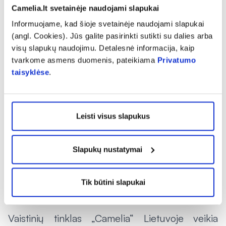
vadovė.
Camelia.lt svetainėje naudojami slapukai
Informuojame, kad šioje svetainėje naudojami slapukai
Daugiau informacijos apie visą mėnesį
(angl. Cookies). Jūs galite pasirinkti sutikti su dalies arba
vaistinėje vyksiančias staigmenas rasite čia:
visų slapukų naudojimu. Detalesnė informacija, kaip
„Camelia“ vaistinė atveria naujo koncepto patalpas PPC „Ozas“
tvarkome asmens duomenis, pateikiama
Privatumo
taisyklėse
.
| Camelia
Apie „Camelia“
Leisti visus slapukus
Vaistinių tinklo „Camelia“ profesionalų komanda
kuria sveikesnę ateitį kiekvienam ne tik
užtikrinant aukščiausios kokybės farmacinės
Slapukų nustatymai
paslaugos teikimą pacientams, bet ir siekiant,
kad vaistai bei kiti preparatai būtų prieinami už
Tik būtini slapukai
mažą kainą.
Vaistinių tinklas „Camelia“ Lietuvoje veikia