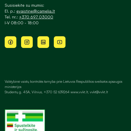
Susisiekite su mumis:
El. p.:
evaistine@camelia.lt
Tel. nr.:
+370 697 03000
I-V 08:00 - 18:00
Valstybinė vaistų kontrolės tarnyba prie Lietuvos Respublikos sveikatos apsaugos
ministerijos
Studentų g. 45A, Vilnius, +370 52 639264 www.vvkt.lt, vvkt@vvkt.lt