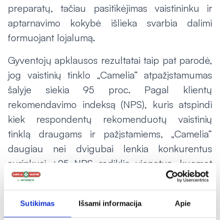
preparatų, tačiau pasitikėjimas vaistininku ir
aptarnavimo kokybė išlieka svarbia dalimi
formuojant lojalumą.
Gyventojų apklausos rezultatai taip pat parodė,
jog vaistinių tinklo „Camelia“ atpažįstamumas
šalyje siekia 95 proc. Pagal klientų
rekomendavimo indeksą (NPS), kuris atspindi
kiek respondentų rekomenduotų vaistinių
tinklą draugams ir pažįstamiems, „Camelia“
daugiau nei dvigubai lenkia konkurentus
surinkusi +25 NPS rodiklio vienetus, kuomet
artimiausi konkurentai – +13 ir +11 rodiklio
vienetų. Kuo aukštesnis šis rodiklis, tuo labiau
Sutikimas
Išsami informacija
Apie
klientai yra lojalūs bei patenkinti įmonės