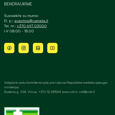
BENDRAUKIME
Susisiekite su mumis:
El. p.:
evaistine@camelia.lt
Tel. nr.:
+370 697 03000
I-V 08:00 - 18:00
Valstybinė vaistų kontrolės tarnyba prie Lietuvos Respublikos sveikatos apsaugos
ministerijos
Studentų g. 45A, Vilnius, +370 52 639264 www.vvkt.lt, vvkt@vvkt.lt