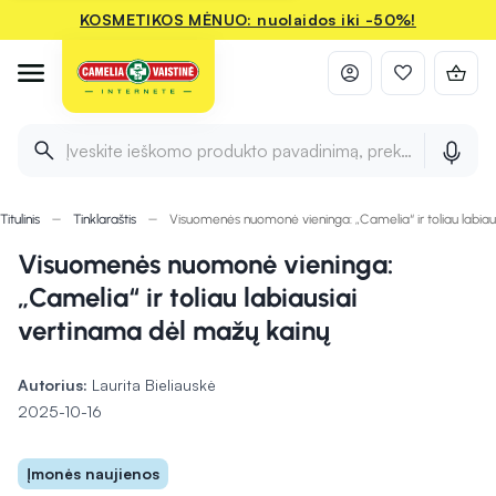
KOSMETIKOS MĖNUO: nuolaidos iki -50%!
Įveskite ieškomo produkto pavadinimą, prekės ženklą ir 
Titulinis
Tinklaraštis
Visuomenės nuomonė vieninga: „Camelia“ ir toliau labiau
Visuomenės nuomonė vieninga:
„Camelia“ ir toliau labiausiai
vertinama dėl mažų kainų
Autorius:
Laurita Bieliauskė
2025-10-16
Įmonės naujienos