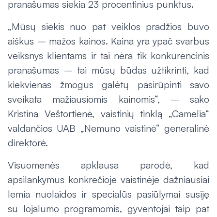
pranašumas siekia 23 procentinius punktus.
„Mūsų siekis nuo pat veiklos pradžios buvo
aiškus – mažos kainos. Kaina yra ypač svarbus
veiksnys klientams ir tai nėra tik konkurencinis
pranašumas – tai mūsų būdas užtikrinti, kad
kiekvienas žmogus galėtų pasirūpinti savo
sveikata mažiausiomis kainomis“, – sako
Kristina Veštortienė, vaistinių tinklą „Camelia“
valdančios UAB „Nemuno vaistinė“ generalinė
direktorė.
Visuomenės apklausa parodė, kad
apsilankymus konkrečioje vaistinėje dažniausiai
lemia nuolaidos ir specialūs pasiūlymai susiję
su lojalumo programomis, gyventojai taip pat