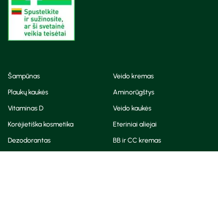
Šampūnas
Veido kremas
Plaukų kaukės
Aminorūgštys
Vitaminas D
Veido kaukės
Korėjietiška kosmetika
Eteriniai aliejai
Dezodorantas
BB ir CC kremas
Visos teisės saugomos
Privatumo taisyklės
Slapukų politika
© Camelia 2026