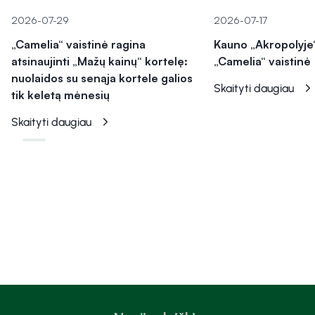
2026-07-29
2026-07-17
„Camelia“ vaistinė ragina
Kauno „Akropolyje“
atsinaujinti „Mažų kainų“ kortelę:
„Camelia“ vaistinė
nuolaidos su senąja kortele galios
Skaityti daugiau
tik keletą mėnesių
Skaityti daugiau