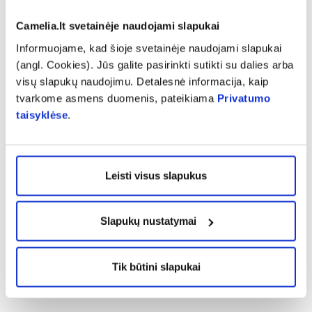
produktais bei paslaugomis. Ketvirtadalis
respondentų (25 proc.) laiko šį tinklą labiausiai
Camelia.lt svetainėje naudojami slapukai
socialiai atsakinga vaistine, tai didžiausias
Informuojame, kad šioje svetainėje naudojami slapukai
rezultatas vaistinių tinklų sektoriuje.
(angl. Cookies). Jūs galite pasirinkti sutikti su dalies arba
visų slapukų naudojimu. Detalesnė informacija, kaip
„Mums itin svarbu, kad žmonės pasitiki mūsų
tvarkome asmens duomenis, pateikiama
Privatumo
taisyklėse
.
vaistininkais ir sugrįžta. Čia jie jaučiasi priimami
– nesvarbu, ar ateina gauti kokybiškos
farmacinės paslaugos, ar tiesiog nori rasti
Leisti visus slapukus
finansiškai prieinamiausią sprendimą savo
sveikatos problemoms spręsti. Stengiamės
užtikrinti ne tik mažą kainą ir profesionalumą,
Slapukų nustatymai
bet ir rūpestį bei nuoširdų bendravimą.
Džiaugiamės, kad pacientai mūsų pastangas
Tik būtini slapukai
pastebi ir vertina“, – sako K. Veštortienė.