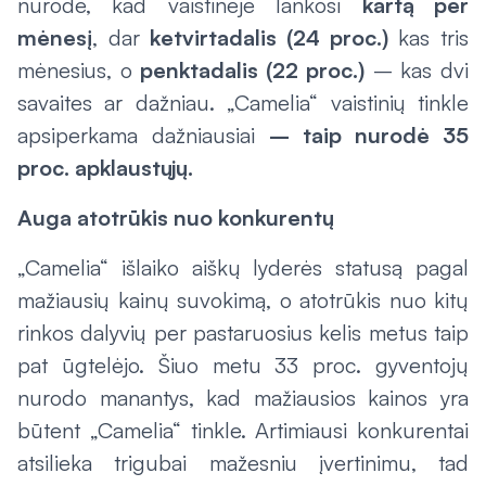
nurodė, kad vaistinėje lankosi
kartą per
mėnesį
, dar
ketvirtadalis (24 proc.)
kas tris
mėnesius, o
penktadalis (22 proc.)
– kas dvi
savaites ar dažniau. „Camelia“ vaistinių tinkle
apsiperkama dažniausiai
– taip nurodė 35
proc. apklaustųjų.
Auga atotrūkis nuo konkurentų
„Camelia“ išlaiko aiškų lyderės statusą pagal
mažiausių kainų suvokimą, o atotrūkis nuo kitų
rinkos dalyvių per pastaruosius kelis metus taip
pat ūgtelėjo. Šiuo metu 33 proc. gyventojų
nurodo manantys, kad mažiausios kainos yra
būtent „Camelia“ tinkle. Artimiausi konkurentai
atsilieka trigubai mažesniu įvertinimu, tad