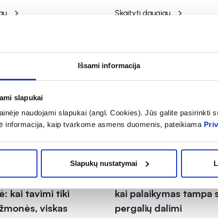
au
Skaityti daugiau
Išsami informacija
jami slapukai
inėje naudojami slapukai (angl. Cookies). Jūs galite pasirinkti su
ė informacija, kaip tvarkome asmens duomenis, pateikiama
Pri
 dėl kito
Kartu vienas dėl kito
2026-03-02
Slapukų nustatymai
L
egalią turinti dziudo
„Bendrystė augina če
: kai tavimi tiki
kai palaikymas tampa 
 žmonės, viskas
pergalių dalimi