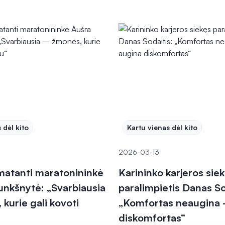
 dėl kito
Kartu vienas dėl kito
2026-03-13
matanti maratonininkė
Karininko karjeros sie
nkšnytė: „Svarbiausia
paralimpietis Danas So
kurie gali kovoti
„Komfortas neaugina 
diskomfortas“