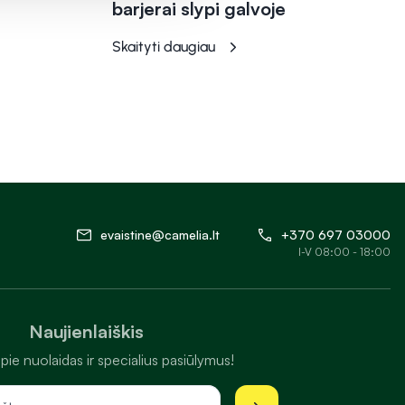
barjerai slypi galvoje
Skaityti daugiau
evaistine@camelia.lt
+370 697 03000
I-V 08:00 - 18:00
Naujienlaiškis
pie nuolaidas ir specialius pasiūlymus!