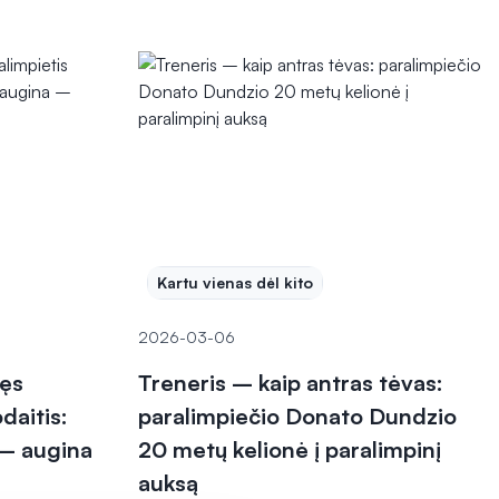
Kartu vienas dėl kito
2026-03-06
kęs
Treneris – kaip antras tėvas:
daitis:
paralimpiečio Donato Dundzio
– augina
20 metų kelionė į paralimpinį
auksą