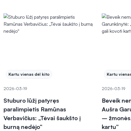
Kartu vienas dėl kito
Kartu vienas
2026-03-19
2026-03-19
Stuburo lūžį patyręs
Beveik ne
paralimpietis Ramūnas
Aušra Garu
Verbavičius: „Tėvai šaukšto į
– žmonės, 
burną nedėjo“
kartu“