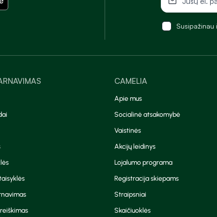
Susipažinau 
TARNAVIMAS
CAMELIA
Apie mus
dai
Socialinė atsakomybė
Vaistinės
s
Akcijų leidinys
lės
Lojalumo programa
aisyklės
Registracija skiepams
arnavimas
Straipsniai
reiškimas
Skaičiuoklės