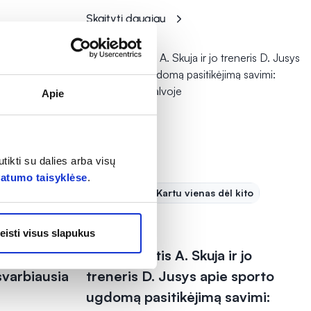
Skaityti daugiau
Apie
tikti su dalies arba visų
vatumo taisyklėse
.
Sveikata
Kartu vienas dėl kito
2025-12-11
eisti visus slapukus
mpionus“:
Paralimpietis A. Skuja ir jo
svarbiausia
treneris D. Jusys apie sporto
ugdomą pasitikėjimą savimi: