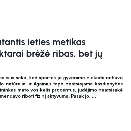
tantis ieties metikas
tarai brėžė ribas, bet jų
cavičius sako, kad sportas jo gyvenime niekada nebuvo
do natūraliai ir ilgainiui tapo neatsiejama kasdienybės
tininkas mato vos kelis procentus, judėjimo neatsisakė
mendavo riboti fizinį aktyvumą. Pasak jo, ...