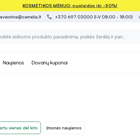
KOSMETIKOS MĖNUO: nuolaidos iki -50%!
evaistine@camelia.lt
+370 697 03000 (I-V 08:00 - 18:00)
Naujienos
Dovanų kuponai
artu vienas dėl kito
Įmonės naujienos