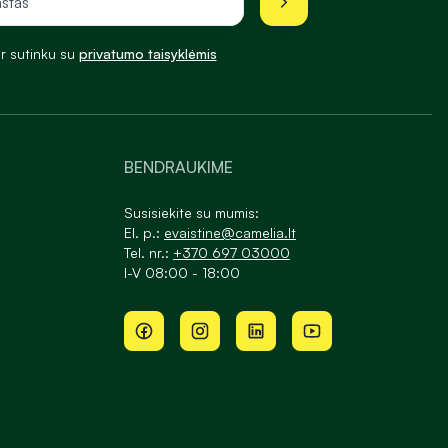
ir sutinku su
privatumo taisyklėmis
BENDRAUKIME
Susisiekite su mumis:
El. p.:
evaistine@camelia.lt
Tel. nr.:
+370 697 03000
I-V 08:00 - 18:00