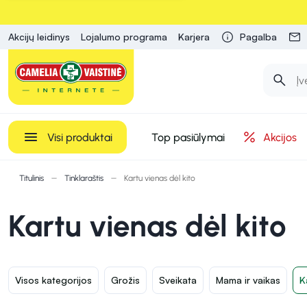
Akcijų leidinys
Lojalumo programa
Karjera
Pagalba
Visi produktai
Top pasiūlymai
Akcijos
Titulinis
Tinklaraštis
Kartu vienas dėl kito
Kartu vienas dėl kito
Visos kategorijos
Grožis
Sveikata
Mama ir vaikas
K