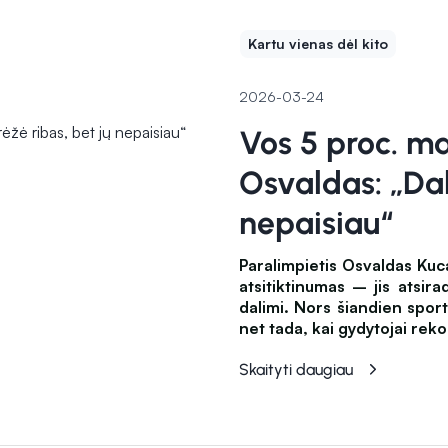
Kartu vienas dėl kito
2026-03-24
Vos 5 proc. ma
Osvaldas: „Dak
nepaisiau“
Paralimpietis Osvaldas Ku
atsitiktinumas – jis atsira
dalimi. Nors šiandien spor
net tada, kai gydytojai reko
Skaityti daugiau