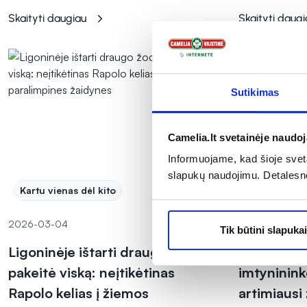
Skaityti daugiau
Skaityti daugi
Sutikimas
Camelia.lt svetainėje naudo
Informuojame, kad šioje sveta
slapukų naudojimu. Detalesn
Kartu vienas dėl kito
Kartu vienas
2026-03-04
2026-03-02
Tik būtini slapukai
Ligoninėje ištarti draugo žodžiai
Regėjimo n
pakeitė viską: neįtikėtinas
imtynininkė
Rapolo kelias į žiemos
artimiausi