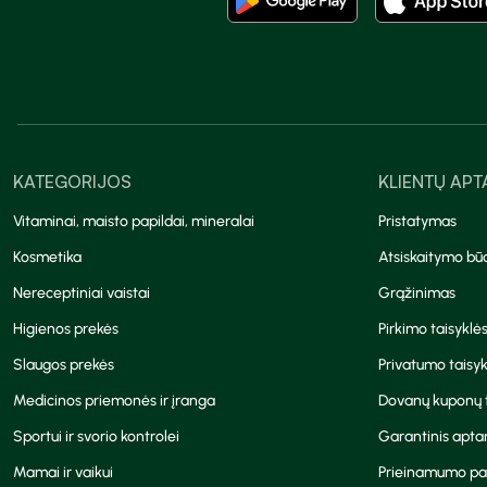
KATEGORIJOS
KLIENTŲ AP
Vitaminai, maisto papildai, mineralai
Pristatymas
Kosmetika
Atsiskaitymo bū
Nereceptiniai vaistai
Grąžinimas
Higienos prekės
Pirkimo taisyklė
Slaugos prekės
Privatumo taisyk
Medicinos priemonės ir įranga
Dovanų kuponų t
Sportui ir svorio kontrolei
Garantinis apt
Mamai ir vaikui
Prieinamumo pa