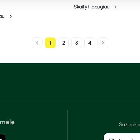
Skaityti daugiau
au
1
2
3
4
amėlę
Sužinok a