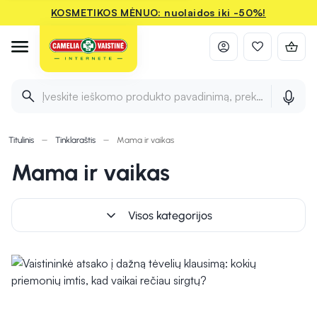
KOSMETIKOS MĖNUO: nuolaidos iki -50%!
Įveskite ieškomo produkto pavadinimą, prekės ženklą ir 
Titulinis
Tinklaraštis
Mama ir vaikas
Mama ir vaikas
Visos kategorijos