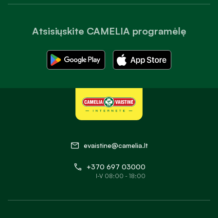
Atsisiųskite CAMELIA programėlę
evaistine@camelia.lt
+370 697 03000
I-V 08:00 - 18:00