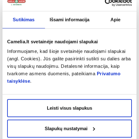
2023-11-17
Sutikimas
Išsami informacija
Apie
Psichologė pataria tėvams, į mokyklą išleidusiems
vaiką su raidos sutrikimais: svarbiausia – kalbėkitės
Camelia.lt svetainėje naudojami slapukai
Skaityti daugiau
Informuojame, kad šioje svetainėje naudojami slapukai
(angl. Cookies). Jūs galite pasirinkti sutikti su dalies arba
visų slapukų naudojimu. Detalesnė informacija, kaip
tvarkome asmens duomenis, pateikiama
Privatumo
taisyklėse
.
Leisti visus slapukus
Slapukų nustatymai