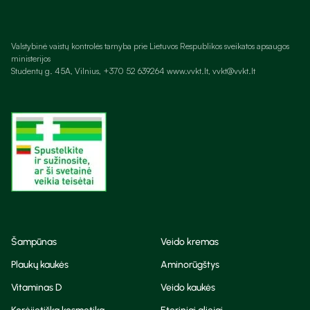
Valstybinė vaistų kontrolės tarnyba prie Lietuvos Respublikos sveikatos apsaugos
ministerijos
Studentų g. 45A, Vilnius, +370 52 639264 www.vvkt.lt, vvkt@vvkt.lt
Šampūnas
Veido kremas
Plaukų kaukės
Aminorūgštys
Vitaminas D
Veido kaukės