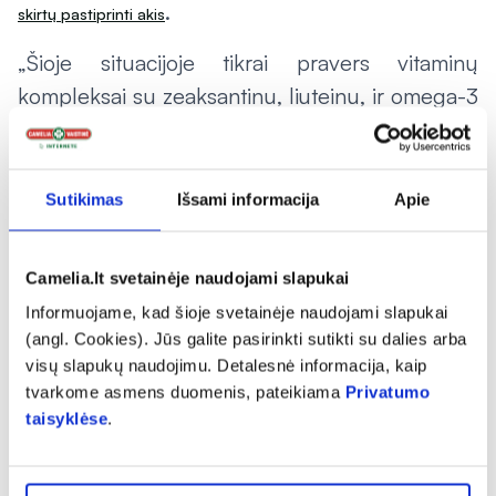
.
skirtų pastiprinti akis
„Šioje situacijoje tikrai pravers vitaminų
kompleksai su zeaksantinu, liuteinu, ir omega-3
riebalų rūgštimis. Būtent dėl šių medžiagų
trūkumo organizme silpsta regėjimas, todėl
labai svarbu nuolat palaikyti reikalingą jų kiekį“,
Sutikimas
Išsami informacija
Apie
– pataria „Camelia“ vaistininkė.
Grožiui
Camelia.lt svetainėje naudojami slapukai
Informuojame, kad šioje svetainėje naudojami slapukai
M. Matulaitytė sako, kad dėl hormonų lemiamų
(angl. Cookies). Jūs galite pasirinkti sutikti su dalies arba
odos struktūros pokyčių brandaus amžiaus
visų slapukų naudojimu. Detalesnė informacija, kaip
tvarkome asmens duomenis, pateikiama
Privatumo
sulaukusių moterų oda suplonėja, papilkėja,
taisyklėse
.
suglemba, todėl siekiant atitolinti senėjimo
procesus, itin svarbu kompleksiniai odos