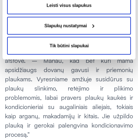
priežiūros sprendimai.
Leisti visus slapukus
„Šiems tikslams pasiekti rekomenduoju veido
kremus ir serumus su įvairiais aliejais,
Slapukų nustatymai
ekstraktais, kolagenu, ir hialurono rūgštimi.
Taip bus užtikrintas optimalus odos drėkinimas
Tik būtini slapukai
ir stangrumas, – rekomenduoja „Camelia“
atstovė. – Manau, kad bet kuri mama
apsidžiaugs dovanų gavusi ir priemonių
plaukams. Vyresniame amžiuje susidūrus su
plaukų slinkimo, retėjimo ir plikimo
problemomis, labai pravers plaukų kaukės ir
kondicionieriai su augaliniais aliejais, tokiais
kaip arganų, makadamijų ir kitais. Jie užpildo
plauką ir gerokai palengvina kondicionavimo
procesą.“