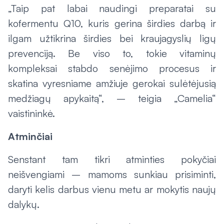
„Taip pat labai naudingi preparatai su
kofermentu Q10, kuris gerina širdies darbą ir
ilgam užtikrina širdies bei kraujagyslių ligų
prevenciją. Be viso to, tokie vitaminų
kompleksai stabdo senėjimo procesus ir
skatina vyresniame amžiuje gerokai sulėtėjusią
medžiagų apykaitą“, – teigia „Camelia“
vaistininkė.
Atminčiai
Senstant tam tikri atminties pokyčiai
neišvengiami – mamoms sunkiau prisiminti,
daryti kelis darbus vienu metu ar mokytis naujų
dalykų.