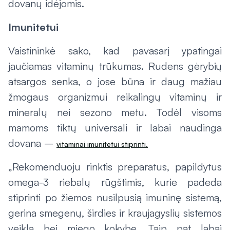
dovanų idėjomis.
Imunitetui
Vaistininkė sako, kad pavasarį ypatingai
jaučiamas vitaminų trūkumas. Rudens gėrybių
atsargos senka, o jose būna ir daug mažiau
žmogaus organizmui reikalingų vitaminų ir
mineralų nei sezono metu. Todėl visoms
mamoms tiktų universali ir labai naudinga
dovana –
vitaminai imunitetui stiprinti.
„Rekomenduoju rinktis preparatus, papildytus
omega-3 riebalų rūgštimis, kurie padeda
stiprinti po žiemos nusilpusią imuninę sistemą,
gerina smegenų, širdies ir kraujagyslių sistemos
veiklą bei miego kokybę. Taip pat labai