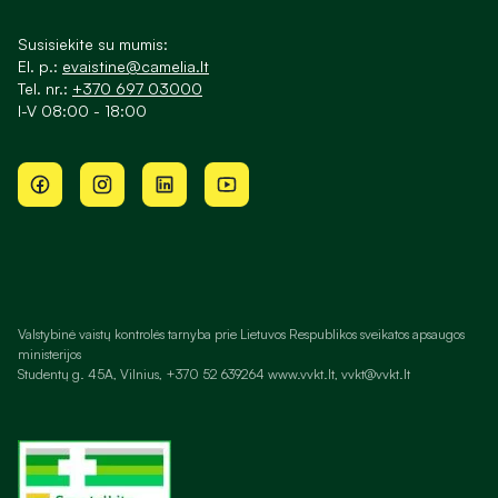
Susisiekite su mumis:
El. p.:
evaistine@camelia.lt
Tel. nr.:
+370 697 03000
I-V 08:00 - 18:00
Valstybinė vaistų kontrolės tarnyba prie Lietuvos Respublikos sveikatos apsaugos
ministerijos
Studentų g. 45A, Vilnius, +370 52 639264 www.vvkt.lt, vvkt@vvkt.lt