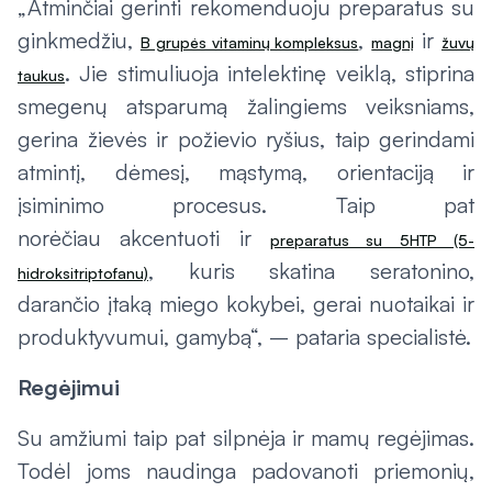
„Atminčiai gerinti rekomenduoju preparatus su
ginkmedžiu,
,
ir
B grupės vitaminų kompleksus
magnį
žuvų
. Jie stimuliuoja intelektinę veiklą, stiprina
taukus
smegenų atsparumą žalingiems veiksniams,
gerina žievės ir požievio ryšius, taip gerindami
atmintį, dėmesį, mąstymą, orientaciją ir
įsiminimo procesus. Taip pat
norėčiau akcentuoti ir
preparatus su 5HTP (5-
, kuris skatina seratonino,
hidroksitriptofanu)
darančio įtaką miego kokybei, gerai nuotaikai ir
produktyvumui, gamybą“, – pataria specialistė.
Regėjimui
Su amžiumi taip pat silpnėja ir mamų regėjimas.
Todėl joms naudinga padovanoti priemonių,