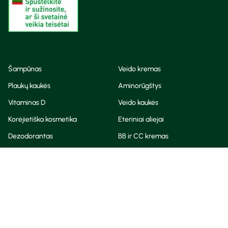
Šampūnas
Veido kremas
Plaukų kaukės
Aminorūgštys
Vitaminas D
Veido kaukės
Korėjietiška kosmetika
Eteriniai aliejai
Dezodorantas
BB ir CC kremas
Visos teisės saugomos
Privatumo taisyklės
Slapukų politika
© Camelia 2026