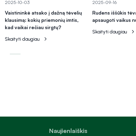
2025-10-03
2025-09-16
Vaistininkė atsako į dažną tėvelių
Rudens iššūkis tėv
klausimą: kokių priemonių imtis,
apsaugoti vaikus n
kad vaikai rečiau sirgtų?
Skaityti daugiau
Skaityti daugiau
Naujienlaiškis