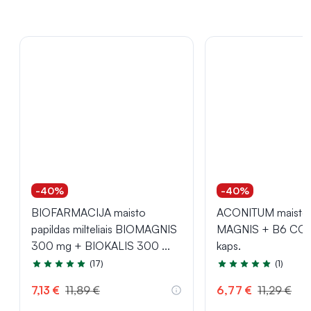
-40%
-40%
BIOFARMACIJA maisto
ACONITUM maisto 
papildas milteliais BIOMAGNIS
MAGNIS + B6 CO
300 mg + BIOKALIS 300
...
kaps.
(17)
(1)
Įvertinimas 4.7 iš 5
Įvertinimas 5.0 iš 5
7,13 €
11,89 €
6,77 €
11,29 €