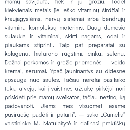
mamų savijauta, tiek ir jų grožiu. Todėl
kiekvienais metais jie ieško vitaminų širdžiai ir
kraujagyslėms, nervų sistemai arba bendrųjų
vitaminų kompleksų moterims. Daug dėmesio
sulaukia ir vitaminai, skirti nagams, odai ir
plaukams stiprinti. Taip pat preparatai su
kolagenu, hialurono rūgštimi, cinku, selenu.
Dažnai perkamos ir grožio priemonės – veido
kremai, serumai. Ypač jauninantys su didesne
apsauga nuo saulės. Tačiau neretai pasitaiko
tokių atvejų, kai į vaistines užsukę pirkėjai nori
prisidėti prie mamų sveikatos, tačiau nežino, ką
padovanoti. Jiems mes visuomet esame
pasiruošę padėti ir patarti“, – sako „Camelia“
vaistininkė M. Matulaitytė ir dalinasi praktiškų