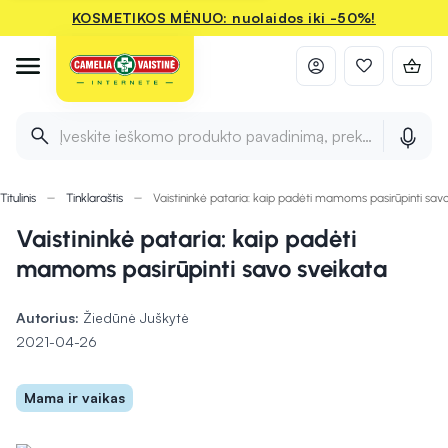
KOSMETIKOS MĖNUO: nuolaidos iki -50%!
Įveskite ieškomo produkto pavadinimą, prekės ženklą ir 
Titulinis
Tinklaraštis
Vaistininkė pataria: kaip padėti mamoms pasirūpinti sav
Vaistininkė pataria: kaip padėti
mamoms pasirūpinti savo sveikata
Autorius:
Žiedūnė Juškytė
2021-04-26
Mama ir vaikas