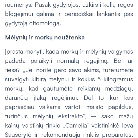
raumenys. Pasak gydytojos, užkirsti kelią regos
blogėjimui galima ir periodiškai lankantis pas
gydytoją oftomologą.
Mėlynių ir morkų neužtenka
Įprasta manyti, kada morkų ir mėlynių valgymas
padeda palaikyti normalų regėjimą. Bet ar
tiesa? „Jei norite gero savo akims, turėtumėte
suvalgyti kibirą mėlynių ir kokius 5 kilogramus
morkų, kad gautumėte reikiamų medžiagų,
darančių įtaką regėjimui. Dėl to kur kas
paprasčiau vaikams vartoti maisto papildus,
turinčius mėlynių ekstrakto“, – sako mažų
kainų vaistinių tinklo „Camelia“ vaistininkė Ieva
Sauserytė ir rekomenduoja rinktis preparatus,