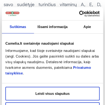
savo sudėtyje turinčius vitaminų A, E, D,
seleno, cinklo, liuteino, žuvies taukų.
Dažniausiai pavargusiomis ir nusilpusiomis
Sutikimas
Išsami informacija
Apie
akimis skundžiasi mokyklinio amžiaus vaikai. Jei
į vaistinę užsuka jaunesnių mažylių tėvai,
„Camelia“ vaistininkė I. Sauserytė
Camelia.lt svetainėje naudojami slapukai
rekomenduoja nuolat profilaktiškai naudoti
Informuojame, kad šioje svetainėje naudojami slapukai
(angl. Cookies). Jūs galite pasirinkti sutikti su dalies arba
žuvies taukus ir vitaminą D. Jie ypač svarbūs
visų slapukų naudojimu. Detalesnė informacija, kaip
net ir sveikiems vaikams, norint išsaugoti puikią
tvarkome asmens duomenis, pateikiama
Privatumo
regą.
taisyklėse
.
Mėnesio PASIŪLYMAS
Leisti visus slapukus