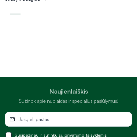
Naujienlaiškis
Sužinok apie nuolaidas ir specialius pasiūlymus!
Susipažinau ir sutinku su
privatumo taisyklėmis