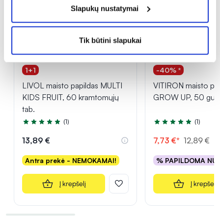
Slapukų nustatymai
Tik būtini slapukai
1+1
-40% *
LIVOL maisto papildas MULTI
VITIRON maisto pa
KIDS FRUIT, 60 kramtomųjų
GROW UP, 50 gum
tab.
(1)
(1)
Įvertinimas 5.0 iš 5
Įvertinimas 5.0 iš 5
13,89 €
7,73 €*
12,89 €
Antra prekė - NEMOKAMAI!
% PAPILDOMA NU
Į krepšelį
Į krepšelį