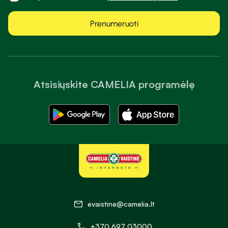
Prenumeruoti
Atsisiųskite CAMELIA programėlę
evaistine@camelia.lt
+370 697 03000