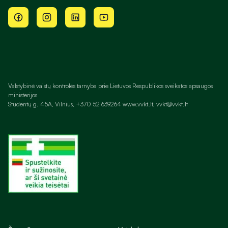
Valstybinė vaistų kontrolės tarnyba prie Lietuvos Respublikos sveikatos apsaugos
ministerijos
Studentų g. 45A, Vilnius, +370 52 639264 www.vvkt.lt, vvkt@vvkt.lt