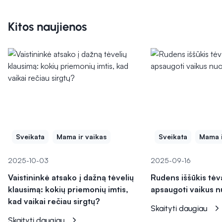
Kitos naujienos
Sveikata
Mama ir vaikas
Sveikata
Mama i
2025-10-03
2025-09-16
Vaistininkė atsako į dažną tėvelių
Rudens iššūkis tėv
klausimą: kokių priemonių imtis,
apsaugoti vaikus n
kad vaikai rečiau sirgtų?
Skaityti daugiau
Skaityti daugiau