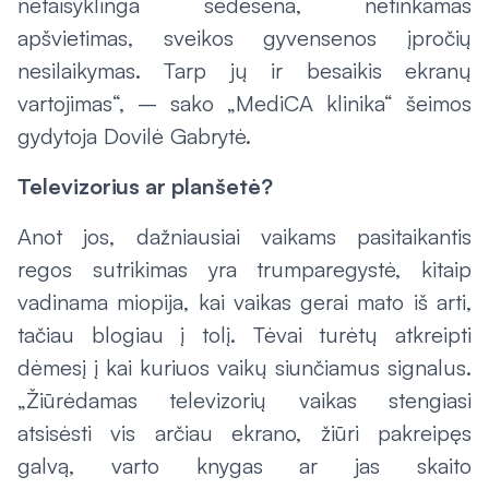
netaisyklinga sedėsena, netinkamas
apšvietimas, sveikos gyvensenos įpročių
nesilaikymas. Tarp jų ir besaikis ekranų
vartojimas
“, – sako „MediCA klinika“ šeimos
gydytoja Dovilė Gabrytė.
Televizorius ar planšetė?
Anot jos, dažniausiai vaikams pasitaikantis
regos sutrikimas yra trumparegystė, kitaip
vadinama miopija, kai vaikas gerai mato iš arti,
tačiau blogiau į tolį. Tėvai turėtų atkreipti
dėmesį į kai kuriuos vaikų siunčiamus signalus.
„Žiūrėdamas televizorių vaikas stengiasi
atsisėsti vis arčiau ekrano, žiūri pakreipęs
galvą, varto knygas ar jas skaito