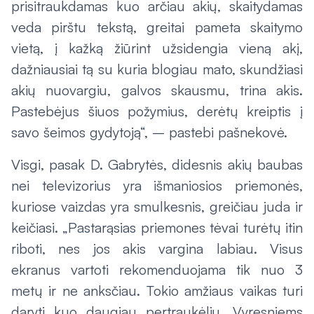
prisitraukdamas kuo arčiau akių, skaitydamas
veda pirštu tekstą, greitai
pameta
skaitymo
vietą, į kažką žiūrint užsidengia vieną akį,
dažniausiai tą su kuria blogiau mato, skundžiasi
akių nuovargiu, galvos skausmu, trina akis.
Pastebėjus šiuos požymius, derėtų kreiptis į
savo šeimos gydytoją“, – pastebi pašnekovė.
Visgi, pasak D. Gabrytės, didesnis akių
baubas
nei televizorius yra išmaniosios priemonės,
kuriose vaizdas yra smulkesnis, greičiau juda ir
keičiasi. „Pastarąsias priemones tėvai turėtų itin
riboti, nes jos akis vargina labiau. Visus
ekranus
vartoti
rekomenduojama tik nuo 3
metų ir ne anksčiau. Tokio amžiaus vaikas turi
daryti kuo daugiau pertraukėlių. Vyresniems