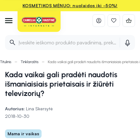
KOSMETIKOS MĖNUO: nuolaidos iki -50%!
Įveskite ieškomo produkto pavadinimą, prekės ženklą ir 
Titulinis
Tinklaraštis
Kada vaikai gali pradėti naudotis išmaniaisiais prietaisais i
Kada vaikai gali pradėti naudotis
išmaniaisiais prietaisais ir žiūrėti
televizorių?
Autorius:
Lina Skersytė
2018-10-30
Mama ir vaikas