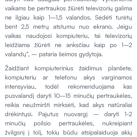
vaikams be pertraukos žiūrėti televizorių galima
ne ilgiau kaip 1–1,5 valandos. Sėdėti turėtų
bent 2,5 metrų atstumu nuo ekrano. Jeigu
vaikas naudojosi kompiuteriu, tai televizorių
leidžiama žiūrėti ne anksčiau kaip po 1–2
valandų“, – pataria šeimos gydytoja.
Žaidžiant kompiuterinius žaidimus planšete,
kompiuteriu ar telefonu akys varginamos
intensyviau, todėl rekomenduojama kas
pusvalandį daryti 10–15 minučių pertraukėles,
reikia neužmiršti mirksėti, kad akys natūraliai
drėkintųsi. Pajutus nuovargį – daryti 1-2
minučių poilsio pertraukėles, nukreipiant
žvilgsnį į tolį, tokiu būdu atsipalaiduoja akių