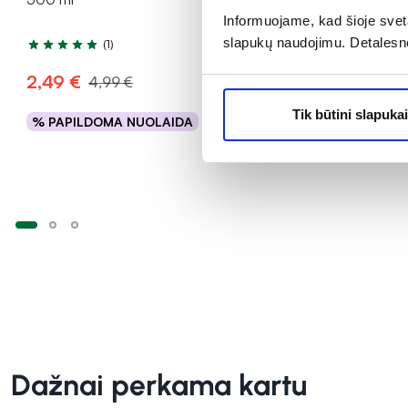
Informuojame, kad šioje sveta
slapukų naudojimu. Detalesn
(1)
Įvertinimas 5.0 iš 5
Įvertinimas 5
2,49 €
2,49 €
4,99 €
4
Tik būtini slapukai
% PAPILDOMA NUOLAIDA
% PAPILD
Į krepšelį
Dažnai perkama kartu