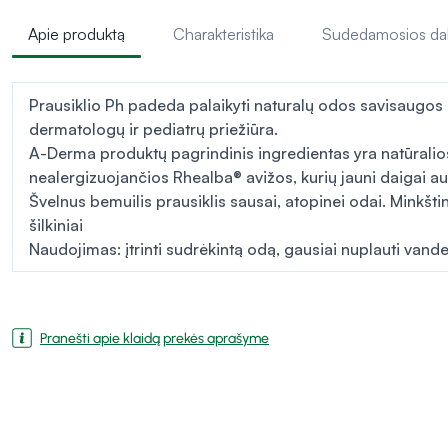
Apie produktą
Charakteristika
Sudedamosios da
Prausiklio Ph padeda palaikyti naturalų odos savisaugos
dermatologų ir pediatrų priežiūra.
A-Derma produktų pagrindinis ingredientas yra natūralios
nealergizuojančios Rhealba® avižos, kurių jauni daigai 
Švelnus bemuilis prausiklis sausai, atopinei odai. Minkšti
šilkiniai
Naudojimas: įtrinti sudrėkintą odą, gausiai nuplauti vande
Pranešti apie klaidą prekės aprašyme