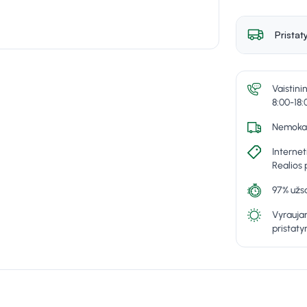
Pristat
Vaistini
8:00-18:
Nemokam
Internet
Realios 
97% užsa
Vyraujan
pristat