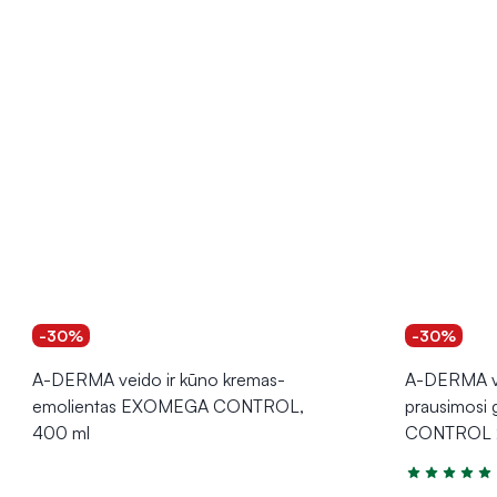
-30%
-30%
A-DERMA veido ir kūno kremas-
A-DERMA ve
emolientas EXOMEGA CONTROL,
prausimosi
400 ml
CONTROL 2
Įvertinimas 5