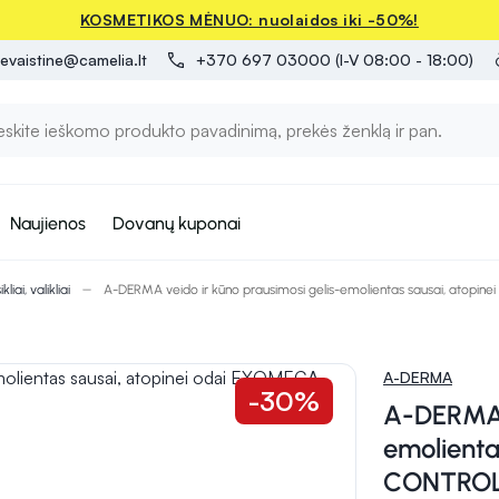
KOSMETIKOS MĖNUO: nuolaidos iki -50%!
evaistine@camelia.lt
+370 697 03000 (I-V 08:00 - 18:00)
Naujienos
Dovanų kuponai
liai, valikliai
A-DERMA veido ir kūno prausimosi gelis-emolientas sausai, atop
A-DERMA
-30%
A-DERMA v
emolienta
CONTROL,