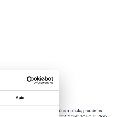
Apie
-30%
aukų
A-DERMA kūno ir plaukų prausimosi
tas EXOMEGA
gelis EXOMEGA CONTROL 2IN1, 200