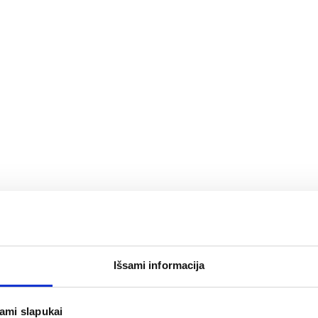
Išsami informacija
-30%
inis vanduo
A-DERMA veido, kūno ir pl
jami slapukai
ING, 500 ml
prausimosi gelis-emolien