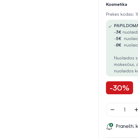
Kosmetika
Prekės kodas: 
✓
PAPILDOMA
-
3€
nuolaida
-
5€
nuolaid
-
8€
nuolaid
Nuolaidos s
mokesčiui, 
nuolaidos k
-30%
remove
ad
Pranešti, 