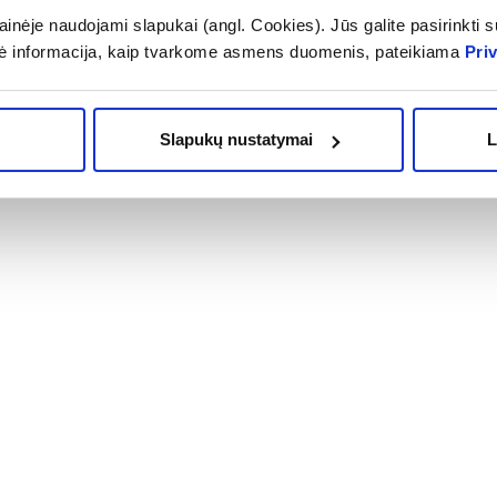
CONTROL 2IN1, 500 ml
inėje naudojami slapukai (angl. Cookies). Jūs galite pasirinkti su
ė informacija, kaip tvarkome asmens duomenis, pateikiama
Pri
(4)
(2)
.0 iš 5
Įvertinimas 5.0 iš 5
16,93 €
,99 €
24,19 €
Slapukų nustatymai
L
OMA NUOLAIDA
% PAPILDOMA NUOLAIDA
Į krepšelį
Į krepšelį