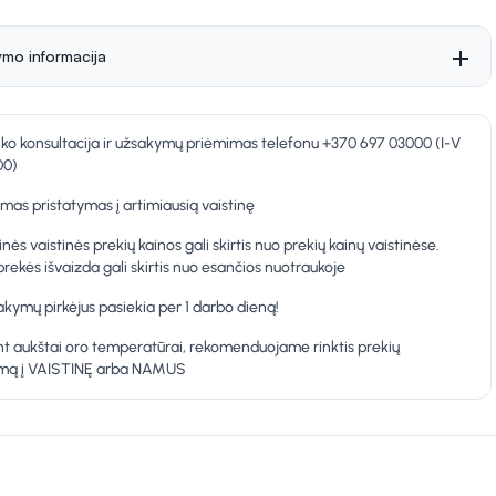
ymo informacija
nko konsultacija ir užsakymų priėmimas telefonu +370 697 03000 (I-V
00)
as pristatymas į artimiausią vaistinę
inės vaistinės prekių kainos gali skirtis nuo prekių kainų vaistinėse.
prekės išvaizda gali skirtis nuo esančios nuotraukoje
kymų pirkėjus pasiekia per 1 darbo dieną!
t aukštai oro temperatūrai, rekomenduojame rinktis prekių
ymą į VAISTINĘ arba NAMUS