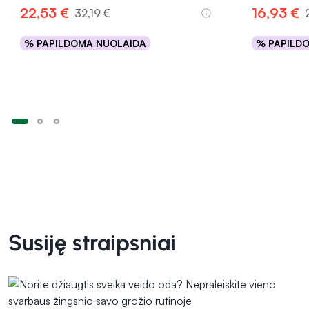
22,53 €
16,93 €
32,19 €
% PAPILDOMA NUOLAIDA
% PAPILD
Į krepšelį
Susiję straipsniai