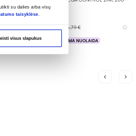
ml
tikti su dalies arba visų
vatumo taisyklėse
.
11,75 €
16,79 €
eisti visus slapukus
% PAPILDOMA NUOLAIDA
Į krepšelį