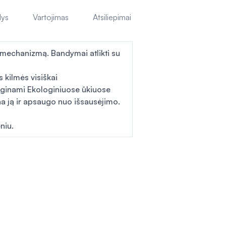
lys
Vartojimas
Atsiliepimai
 mechanizmą. Bandymai atlikti su
 kilmės visiškai
auginami Ekologiniuose ūkiuose
na ją ir apsaugo nuo išsausėjimo.
niu.