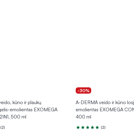
-30%
ido, kūno ir plaukų
A-DERMA veido ir kūno los
 gelis-emolientas EXOMEGA
emolientas EXOMEGA CO
IN1, 500 ml
400 ml
(2)
(2)
.0 iš 5
Įvertinimas 5.0 iš 5