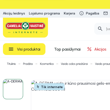
Akcijų leidinys
Lojalumo programa
Karjera
Pagalba
Visi produktai
Top pasiūlymai
Akcijos
Titulinis
Pradžia
Kosmetika
Veido odos priežiūrai
Veido prausik
Tik internete