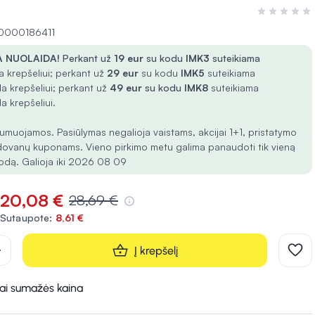
Įvertinimas 0
10000186411
 NUOLAIDA!
Perkant už
19 eur
su kodu
IMK3
suteikiama
 krepšeliui; perkant už
29 eur
su kodu
IMK5
suteikiama
a krepšeliui; perkant už
49 eur
su kodu
IMK8
suteikiama
a krepšeliui.
umuojamos. Pasiūlymas negalioja vaistams, akcijai 1+1, pristatymo
dovanų kuponams. Vieno pirkimo metu galima panaudoti tik vieną
odą. Galioja iki 2026 08 09
20,08 €
28,69 €
Sutaupote:
8,61 €
d
Į krepšelį
kai sumažės kaina