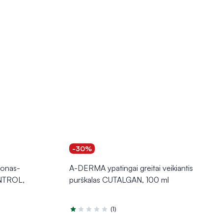
-30%
jonas-
A-DERMA ypatingai greitai veikiantis
NTROL,
purškalas CUTALGAN, 100 ml
(1)
Įvertinimas 1.0 iš 5