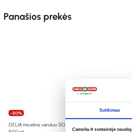
Panašios prekės
Sutikimas
-50%
-50%
DELIA micelinis vanduo SOOTHING,
DELIA micel
Camelia.lt svetainėje naudo
500 ml
MOISTURIZ