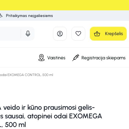
Pritaikymas neįgaliesiems
Krepšelis
Vaistinės
Registracija skiepams
inei odai EXOMEGA CONTROL, 500 ml
eido ir kūno prausimosi gelis-
s sausai, atopinei odai EXOMEGA
 500 ml