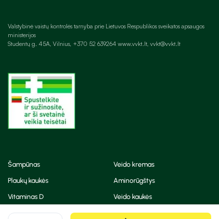
Valstybinė vaistų kontrolės tarnyba prie Lietuvos Respublikos sveikatos apsaugos
ministerijos
Studentų g. 45A, Vilnius, +370 52 639264 www.vvkt.lt, vvkt@vvkt.lt
Šampūnas
Veido kremas
Plaukų kaukės
Aminorūgštys
Vitaminas D
Veido kaukės
Korėjietiška kosmetika
Eteriniai aliejai