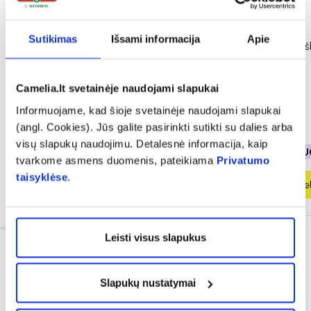
-50%
-40%
Sutikimas
Išsami informacija
Apie
DELIA apsauginis veido ir kūno
INGENCARE vaikiški
kremas vaikams SUN
TATOO, 10 vnt.
PROTECTION, SPF50, 100 ml
Camelia.lt svetainėje naudojami slapukai
(5)
Įvertinimas 5.0 iš 5
Informuojame, kad šioje svetainėje naudojami slapukai
3,49 €
6,99 €
1,16 €
1,94 €
(angl. Cookies). Jūs galite pasirinkti sutikti su dalies arba
visų slapukų naudojimu. Detalesnė informacija, kaip
% PAPILDOMA NUOLAIDA
% PAPILDOMA NU
tvarkome asmens duomenis, pateikiama
Privatumo
taisyklėse
.
Į krepšelį
Į krepšel
Leisti visus slapukus
Slapukų nustatymai