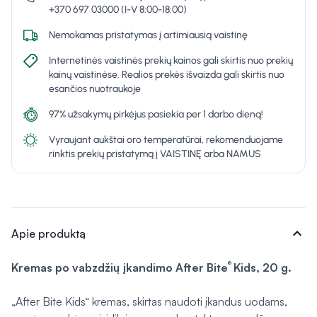
+370 697 03000 (I-V 8:00-18:00)
Nemokamas pristatymas į artimiausią vaistinę
Internetinės vaistinės prekių kainos gali skirtis nuo prekių
kainų vaistinėse. Realios prekės išvaizda gali skirtis nuo
esančios nuotraukoje
97% užsakymų pirkėjus pasiekia per 1 darbo dieną!
Vyraujant aukštai oro temperatūrai, rekomenduojame
rinktis prekių pristatymą į VAISTINĘ arba NAMUS
expand_more
Apie produktą
®
Kremas po vabzdžių įkandimo After Bite
Kids, 20 g.
„After Bite Kids“ kremas, skirtas naudoti įkandus uodams,