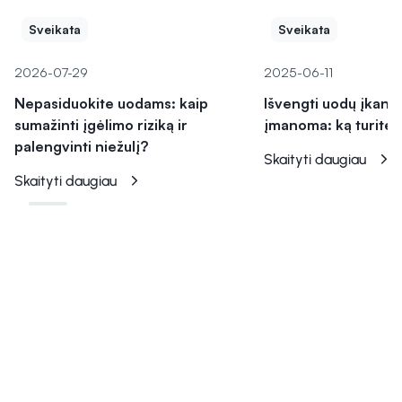
Sveikata
Sveikata
2026-07-29
2025-06-11
Nepasiduokite uodams: kaip
Išvengti uodų įkand
sumažinti įgėlimo riziką ir
įmanoma: ką turite ž
palengvinti niežulį?
Skaityti daugiau
Skaityti daugiau