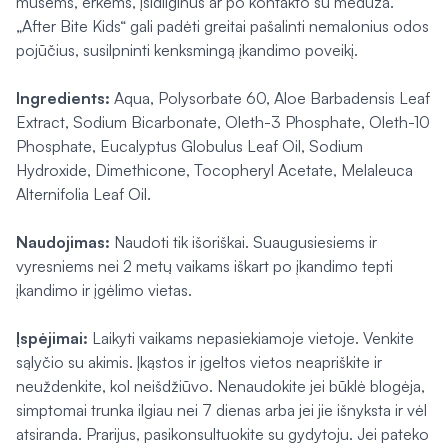
musėms, erkėms, įsidilginus ar po kontakto su medūza.
„After Bite Kids“ gali padėti greitai pašalinti nemalonius odos
pojūčius, susilpninti kenksmingą įkandimo poveikį.
Ingredients:
Aqua, Polysorbate 60, Aloe Barbadensis Leaf
Extract, Sodium Bicarbonate, Oleth-3 Phosphate, Oleth-10
Phosphate, Eucalyptus Globulus Leaf Oil, Sodium
Hydroxide, Dimethicone, Tocopheryl Acetate, Melaleuca
Alternifolia Leaf Oil.
Naudojimas:
Naudoti tik išoriškai. Suaugusiesiems ir
vyresniems nei 2 metų vaikams iškart po įkandimo tepti
įkandimo ir įgėlimo vietas.
Įspėjimai:
Laikyti vaikams nepasiekiamoje vietoje. Venkite
sąlyčio su akimis. Įkąstos ir įgeltos vietos neapriškite ir
neuždenkite, kol neišdžiūvo. Nenaudokite jei būklė blogėja,
simptomai trunka ilgiau nei 7 dienas arba jei jie išnyksta ir vėl
atsiranda. Prarijus, pasikonsultuokite su gydytoju. Jei pateko