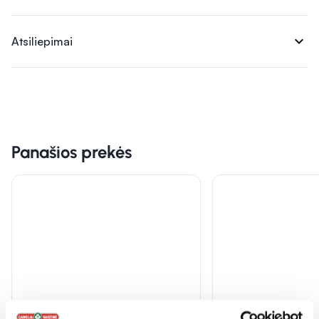
expand_more
Atsiliepimai
Panašios prekės