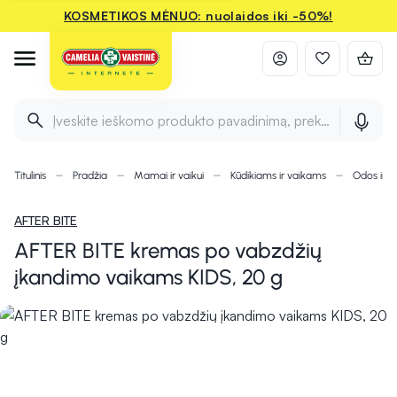
KOSMETIKOS MĖNUO: nuolaidos iki -50%!
Įveskite ieškomo produkto pavadinimą, prekės ženklą ir 
Titulinis
Pradžia
Mamai ir vaikui
Kūdikiams ir vaikams
Odos ir pl
AFTER BITE
AFTER BITE kremas po vabzdžių
įkandimo vaikams KIDS, 20 g