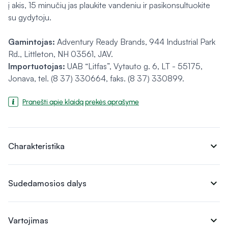
į akis, 15 minučių jas plaukite vandeniu ir pasikonsultuokite
su gydytoju.
Gamintojas:
Adventury Ready Brands, 944 Industrial Park
Rd., Littleton, NH 03561, JAV.
Importuotojas:
UAB “Litfas”, Vytauto g. 6, LT - 55175,
Jonava, tel. (8 37) 330664, faks. (8 37) 330899.
Pranešti apie klaidą prekės aprašyme
expand_more
Charakteristika
expand_more
Sudedamosios dalys
expand_more
Vartojimas