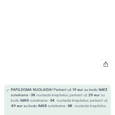
✓
PAPILDOMA NUOLAIDA!
Perkant už
19 eur
su kodu
IMK3
suteikiama -
3€
nuolaida krepšeliui; perkant už
29 eur
su
kodu
IMK5
suteikiama -
5€
nuolaida krepšeliui; perkant už
49 eur
su kodu
IMK8
suteikiama -
8€
nuolaida krepšeliui.