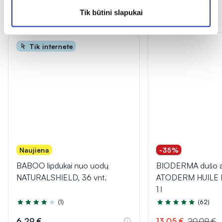
Tik būtini slapukai
Dažnai perkama kartu
Tik internete
Naujiena
-35%
BABOO lipdukai nuo uodų
BIODERMA dušo al
NATURALSHIELD, 36 vnt.
ATODERM HUILE
1 l
(1)
(62)
Įvertinimas 4.0 iš 5
Įvertinimas 5.0 iš 5
6,29 €
13,05 €
20,09 €