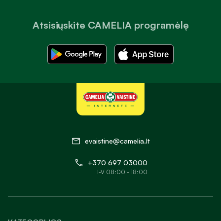
Atsisiųskite CAMELIA programėlę
evaistine@camelia.lt
+370 697 03000
I-V 08:00 - 18:00