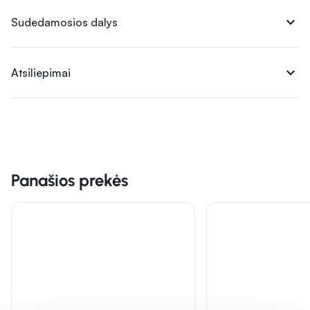
expand_more
Sudedamosios dalys
expand_more
Atsiliepimai
Panašios prekės