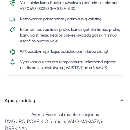
Vaistininko konsultacija ir užsakymų priėmimas telefonu
+370 697 03000 (I-V 8:00-18:00)
Nemokamas pristatymas į artimiausią vaistinę
Internetinės vaistinės prekių kainos gali skirtis nuo prekių
kainų vaistinėse. Realios prekės išvaizda gali skirtis nuo
esančios nuotraukoje
97% užsakymų pirkėjus pasiekia per 1 darbo dieną!
Vyraujant aukštai oro temperatūrai, rekomenduojame
rinktis prekių pristatymą į VAISTINĘ arba NAMUS
expand_more
Apie produktą
Avene Essential micelinis losjonas
DVIGUBO POVEIKIO formulė: VALO MAKIAŽĄ ir
DRĖKINA*.