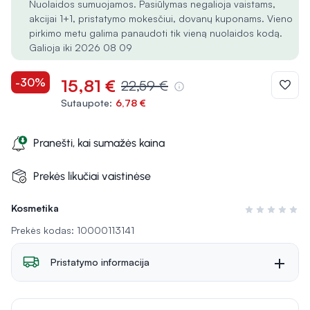
Nuolaidos sumuojamos. Pasiūlymas negalioja vaistams,
akcijai 1+1, pristatymo mokesčiui, dovanų kuponams. Vieno
pirkimo metu galima panaudoti tik vieną nuolaidos kodą.
Galioja iki 2026 08 09
-30%
15,81 €
22,59 €
Sutaupote:
6,78 €
Pranešti, kai sumažės kaina
Prekės likučiai vaistinėse
Kosmetika
Įvertinimas 0 i
Prekės kodas: 10000113141
Pristatymo informacija