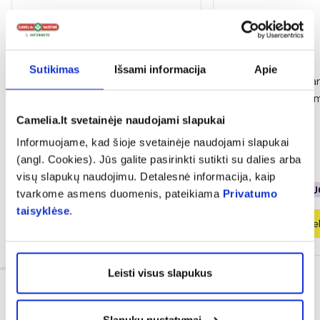
-50%
-50%
Sutikimas
Išsami informacija
Apie
DELIA micelinis vanduo
DELIA micelinis 
MOISTURIZING, 500 ml
PURIFYING, 500 m
Camelia.lt svetainėje naudojami slapukai
(4)
(1)
Įvertinimas 5.0 iš 5
Įvertinimas 5.0 iš 5
Informuojame, kad šioje svetainėje naudojami slapukai
(angl. Cookies). Jūs galite pasirinkti sutikti su dalies arba
2,49 €
4,99 €
2,49 €
4,99 €
visų slapukų naudojimu. Detalesnė informacija, kaip
% PAPILDOMA NUOLAIDA
% PAPILDOMA NU
tvarkome asmens duomenis, pateikiama
Privatumo
taisyklėse
.
Į krepšelį
Į krepšel
Leisti visus slapukus
Slapukų nustatymai