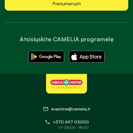
Prenumeruoti
Atsisiųskite CAMELIA programėlę
evaistine@camelia.lt
+370 697 03000
I-V 08:00 - 18:00