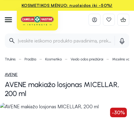
KOSMETIKOS MĖNUO: nuolaidos iki -50%!
Įveskite ieškomo produkto pavadinimą, prekės ženklą ir 
Titulinis
Pradžia
Kosmetika
Veido odos priežiūrai
Micelinis van
AVENE
AVENE makiažo losjonas MICELLAR,
200 ml
-30%