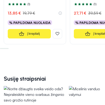
(1)
(1)
Įvertinimas 5.0 iš 5
Įvertinimas 5.0 iš 5
13,85 €
19,79 €
27,71 €
39,59 €
% PAPILDOMA NUOLAIDA
% PAPILDOMA NU
Į krepšelį
Į krepšel
Susiję straipsniai