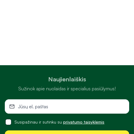
Naujienlaiškis
Sužinok apie nuolaidas ir specialius pasiūlymus!
Susipažinau ir sutinku su
privatumo taisyklėmis