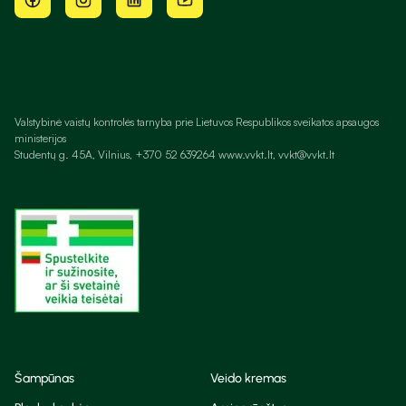
Valstybinė vaistų kontrolės tarnyba prie Lietuvos Respublikos sveikatos apsaugos
ministerijos
Studentų g. 45A, Vilnius, +370 52 639264 www.vvkt.lt, vvkt@vvkt.lt
Šampūnas
Veido kremas