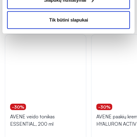
Tik būtini slapukai
Dažnai perkama kartu
-30%
-30%
AVENE veido tonikas
AVENE paakių kre
ESSENTIAL, 200 ml
HYALURON ACTIV B