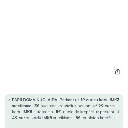
✓
PAPILDOMA NUOLAIDA!
Perkant už
19 eur
su kodu
IMK3
suteikiama -
3€
nuolaida krepšeliui; perkant už
29 eur
su
kodu
IMK5
suteikiama -
5€
nuolaida krepšeliui; perkant už
49 eur
su kodu
IMK8
suteikiama -
8€
nuolaida krepšeliui.