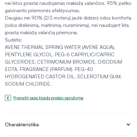
nei kitos įprastai naudojamas makiažą valančios. 95% patiko
gaivinantis priemonės efektyvumas.
Daugiau nei 90% (2/3 moterų) jautė didesnį odos komfortą
(odos drėkinimą, maitinimą, nuraminimą), nei naudojant kitą
įprastą makiažą valančią priemonę.
Sudėtis:
AVENE THERMAL SPRING WATER (AVENE AQUA).
PENTYLENE GLYCOL. PEG-6 CAPRYLIC/CAPRIC
GLYCERIDES. CETRIMONIUM BROMIDE. DISODIUM
EDTA. FRAGRANCE (PARFUM). PEG-40
HYDROGENATED CASTOR OIL. SCLEROTIUM GUM.
SODIUM CHLORIDE.
Pranešti apie klaidą prekės aprašyme
expand_more
Charakteristika