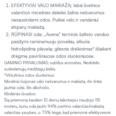
EFEKTYVIAI VALO MAKIAŽĄ: labai švelnios
valančios micelinės dalelės šalina nešvarumus
nesausindami odos. Puikiai valo ir vandeniui
atsparų makiažą.
RŪPINASI oda: „Avene“ terminis šaltinio vanduo
pasižymi raminamuoju poveikiu, atkuria
hidrolipidinę plėvelę; gilesnis drėkinimas* išlaikant
drėgmę paviršiniuose odos sluoksniuose.
GAMINIO PRIVALUMAS: subtilus aromatas. Nedidelis
sudedamųjų medžiagų kiekis.
*Viršutinius odos sluoksnius.
Micelinis losjonas valo nešvarumus ir makiažą, itin tinka
jautriai odai. Be alkoholio.
Klinikinės išvados:
Šią priemonę kasdien 10 dienų laikotarpiu naudojo 115
moterų, kurių oda jautri: 94% įvertino valančias/makiažą
valančias savybes, o 73% teigė, kad priemonė efektyvesnė